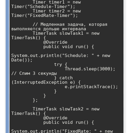
        Timer timer1 = new 
Timer("Schedule-Timer");

        Timer timer2 = new 
Timer("FixedRate-Timer");

        // Медленная задача, которая 
выполняется дольше интервала

        TimerTask slowTask1 = new 
TimerTask() {

            @Override

            public void run() {

System.out.println("Schedule: " + new 
Date());

                try {

                    Thread.sleep(3000); 
// Спим 3 секунды

                } catch 
(InterruptedException e) {

                    e.printStackTrace();

                }

            }

        };

        TimerTask slowTask2 = new 
TimerTask() {

            @Override

            public void run() {

System.out.println("FixedRate: " + new 