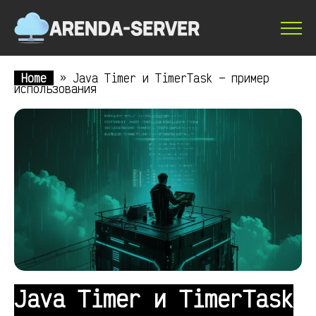
Home
»
Java Timer и TimerTask — пример
использования
Java Timer и TimerTask