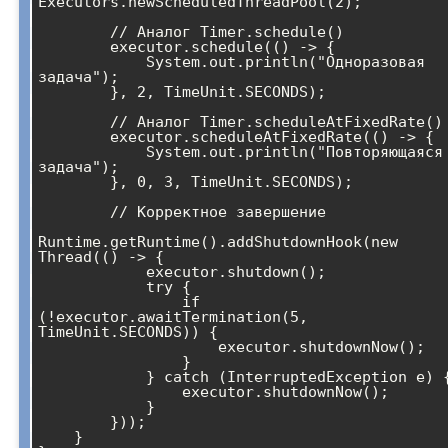
Executors.newScheduledThreadPool(2);

        // Аналог Timer.schedule()

        executor.schedule(() -> {

            System.out.println("Одноразовая 
задача");

        }, 2, TimeUnit.SECONDS);

        // Аналог Timer.scheduleAtFixedRate()

        executor.scheduleAtFixedRate(() -> {

            System.out.println("Повторяющаяся 
задача");

        }, 0, 3, TimeUnit.SECONDS);

        // Корректное завершение

Runtime.getRuntime().addShutdownHook(new 
Thread(() -> {

            executor.shutdown();

            try {

                if 
(!executor.awaitTermination(5, 
TimeUnit.SECONDS)) {

                    executor.shutdownNow();

                }

            } catch (InterruptedException e) {

                executor.shutdownNow();

            }

        }));

    }
