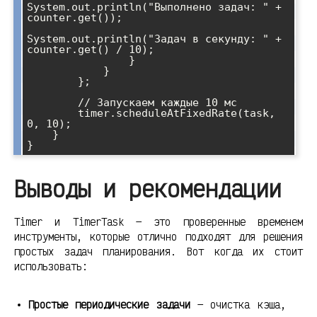
System.out.println("Выполнено задач: " + 
counter.get());

System.out.println("Задач в секунду: " + 
counter.get() / 10);

                }

            }

        };

        // Запускаем каждые 10 мс

        timer.scheduleAtFixedRate(task, 
0, 10);

    }

Выводы и рекомендации
Timer и TimerTask — это проверенные временем
инструменты, которые отлично подходят для решения
простых задач планирования. Вот когда их стоит
использовать:
Простые периодические задачи
— очистка кэша,