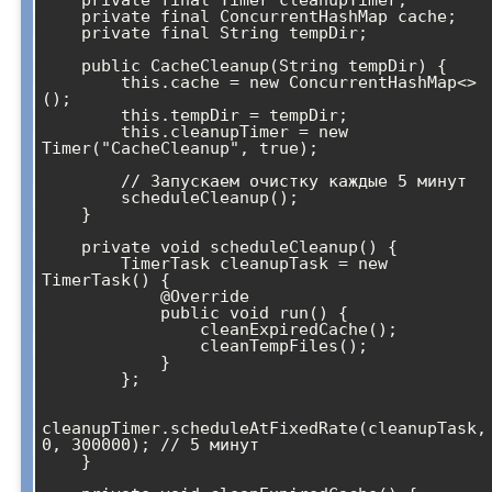
    private final ConcurrentHashMap
 cache;

    private final String tempDir;

    public CacheCleanup(String tempDir) {

        this.cache = new ConcurrentHashMap<>
();

        this.tempDir = tempDir;

        this.cleanupTimer = new 
Timer("CacheCleanup", true);

        // Запускаем очистку каждые 5 минут

        scheduleCleanup();

    }

    private void scheduleCleanup() {

        TimerTask cleanupTask = new 
TimerTask() {

            @Override

            public void run() {

                cleanExpiredCache();

                cleanTempFiles();

            }

        };

cleanupTimer.scheduleAtFixedRate(cleanupTask, 
0, 300000); // 5 минут

    }
