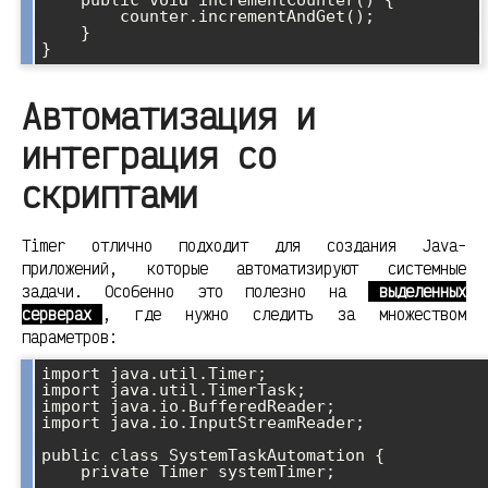
    public void incrementCounter() {

        counter.incrementAndGet();

    }

Автоматизация и
интеграция со
скриптами
Timer отлично подходит для создания Java-
приложений, которые автоматизируют системные
задачи. Особенно это полезно на
выделенных
серверах
, где нужно следить за множеством
параметров:
import java.util.Timer;

import java.util.TimerTask;

import java.io.BufferedReader;

import java.io.InputStreamReader;

public class SystemTaskAutomation {

    private Timer systemTimer;
