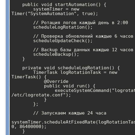
    public void startAutomation() {

        systemTimer = new 
Timer("SystemAutomation", true);

        // Ротация логов каждый день в 2:00

        scheduleLogRotation();

        // Проверка обновлений каждые 6 часов

        scheduleUpdateCheck();

        // Backup базы данных каждые 12 часов

        scheduleBackup();

    }

    private void scheduleLogRotation() {

        TimerTask logRotationTask = new 
TimerTask() {

            @Override

            public void run() {

                executeSystemCommand("logrotate 
/etc/logrotate.conf");

            }

        };

        // Запускаем каждые 24 часа

systemTimer.scheduleAtFixedRate(logRotationTas
0, 86400000);

    }
