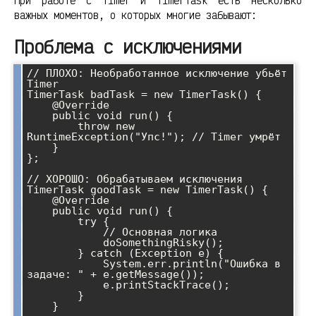
При работе с Timer и TimerTask есть несколько
важных моментов, о которых многие забывают:
Проблема с исключениями
// ПЛОХО: Необработанное исключение убьёт 
Timer

TimerTask badTask = new TimerTask() {

    @Override

    public void run() {

        throw new 
RuntimeException("Упс!"); // Timer умрёт

    }

};

// ХОРОШО: Обрабатываем исключения

TimerTask goodTask = new TimerTask() {

    @Override

    public void run() {

        try {

            // Основная логика

            doSomethingRisky();

        } catch (Exception e) {

            System.err.println("Ошибка в 
задаче: " + e.getMessage());

            e.printStackTrace();

        }

    }
