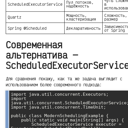
Чуть сложн
Пул потоков,
ScheduledExecutorService
в
надёжность
использова
Мощность,
Сложность,
Quartz
кластеризация
размер
Зависимост
Spring @Scheduled
Декларативность
от Spring
Современная
альтернатива —
ScheduledExecutorServic
Для сравнения покажу, как та же задача выглядит с
использованием более современного подхода:
import java.util.concurrent.Executors;

import 
java.util.concurrent.ScheduledExecutorService;
import java.util.concurrent.TimeUnit;

public class ModernSchedulingExample {

    public static void main(String[] args) {

        ScheduledExecutorService executor = 