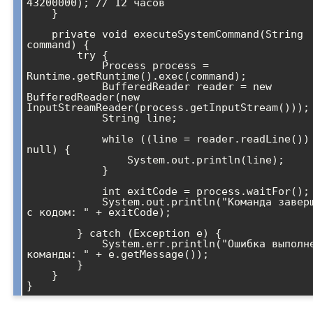
43200000); // 12 часов

    }

    private void executeSystemCommand(String 
command) {

        try {

            Process process = 
Runtime.getRuntime().exec(command);

            BufferedReader reader = new 
BufferedReader(new 
InputStreamReader(process.getInputStream()));

            String line;

            while ((line = reader.readLine()) != 
null) {

                System.out.println(line);

            }

            int exitCode = process.waitFor();

            System.out.println("Команда завершена 
с кодом: " + exitCode);

        } catch (Exception e) {

            System.err.println("Ошибка выполнения 
команды: " + e.getMessage());

        }

    }
