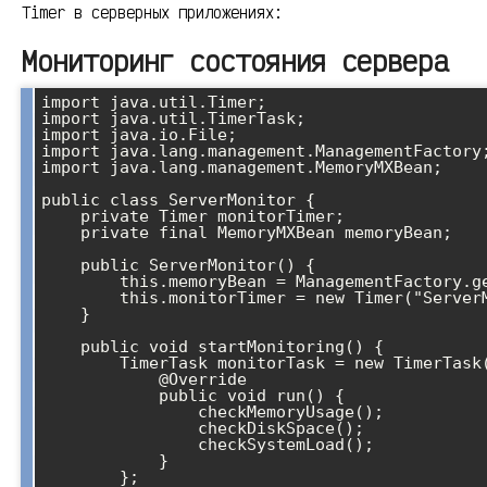
Timer в серверных приложениях:
Мониторинг состояния сервера
import java.util.Timer;

import java.util.TimerTask;

import java.io.File;

import java.lang.management.ManagementFactory;
import java.lang.management.MemoryMXBean;

public class ServerMonitor {

    private Timer monitorTimer;

    private final MemoryMXBean memoryBean;

    public ServerMonitor() {

        this.memoryBean = ManagementFactory.getMemoryMXBean();

        this.monitorTimer = new Timer("ServerMonitor", true);

    }

    public void startMonitoring() {

        TimerTask monitorTask = new TimerTask() {

            @Override

            public void run() {

                checkMemoryUsage();

                checkDiskSpace();

                checkSystemLoad();

            }

        };
