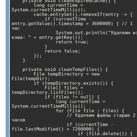
    private void cleanExpiredCache() {

        long currentTime = 
System.currentTimeMillis();

        cache.entrySet().removeIf(entry -> {

            if (currentTime - 
entry.getValue().timestamp > 3600000) { // 1 
час

                System.out.println("Удаляем из 
кэша: " + entry.getKey());

                return true;

            }

            return false;

        });

    }

    private void cleanTempFiles() {

        File tempDirectory = new 
File(tempDir);

        if (tempDirectory.exists()) {

            File[] files = 
tempDirectory.listFiles();

            if (files != null) {

                long currentTime = 
System.currentTimeMillis();

                for (File file : files) {

                    // Удаляем файлы старше 2 
часов

                    if (currentTime - 
file.lastModified() > 7200000) {

                        if (file.delete()) {
