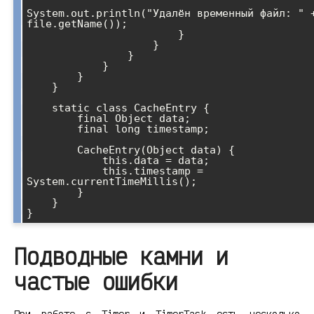
System.out.println("Удалён временный файл: " +
file.getName());

                        }

                    }

                }

            }

        }

    }

    static class CacheEntry {

        final Object data;

        final long timestamp;

        CacheEntry(Object data) {

            this.data = data;

            this.timestamp = 
System.currentTimeMillis();

        }

    }

Подводные камни и
частые ошибки