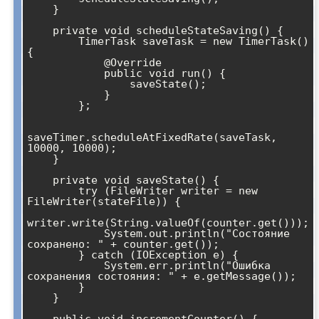
    }

    private void scheduleStateSaving() {

        TimerTask saveTask = new TimerTask() 
{

            @Override

            public void run() {

                saveState();

            }

        };

saveTimer.scheduleAtFixedRate(saveTask, 
10000, 10000);

    }

    private void saveState() {

        try (FileWriter writer = new 
FileWriter(stateFile)) {

writer.write(String.valueOf(counter.get()));

            System.out.println("Состояние 
сохранено: " + counter.get());

        } catch (IOException e) {

            System.err.println("Ошибка 
сохранения состояния: " + e.getMessage());

        }

    }
