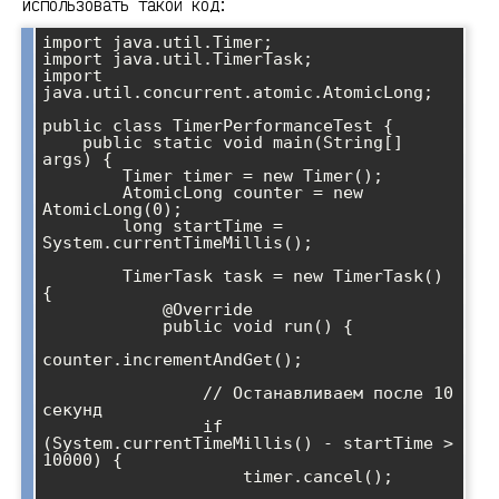
использовать такой код:
import java.util.Timer;

import java.util.TimerTask;

import 
java.util.concurrent.atomic.AtomicLong;

public class TimerPerformanceTest {

    public static void main(String[] 
args) {

        Timer timer = new Timer();

        AtomicLong counter = new 
AtomicLong(0);

        long startTime = 
System.currentTimeMillis();

        TimerTask task = new TimerTask() 
{

            @Override

            public void run() {

counter.incrementAndGet();

                // Останавливаем после 10 
секунд

                if 
(System.currentTimeMillis() - startTime > 
10000) {

                    timer.cancel();
