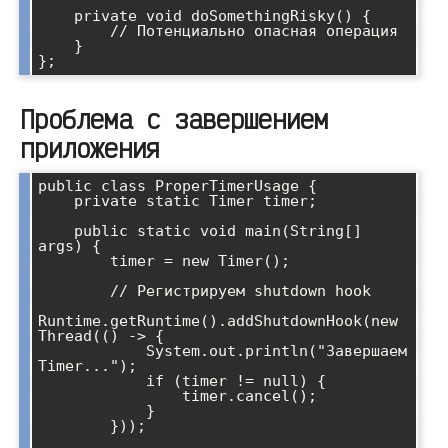
    private void doSomethingRisky() {

        // Потенциально опасная операция

    }

Проблема с завершением
приложения
public class ProperTimerUsage {

    private static Timer timer;

    public static void main(String[] 
args) {

        timer = new Timer();

        // Регистрируем shutdown hook

Runtime.getRuntime().addShutdownHook(new 
Thread(() -> {

            System.out.println("Завершаем 
Timer...");

            if (timer != null) {

                timer.cancel();

            }

        }));
