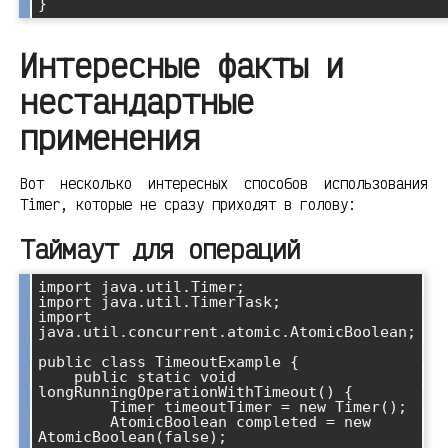
Интересные факты и
нестандартные
применения
Вот несколько интересных способов использования
Timer, которые не сразу приходят в голову:
Таймаут для операций
import java.util.Timer;

import java.util.TimerTask;

import 
java.util.concurrent.atomic.AtomicBoolean;

public class TimeoutExample {

    public static void 
longRunningOperationWithTimeout() {

        Timer timeoutTimer = new Timer();

        AtomicBoolean completed = new 
AtomicBoolean(false);
