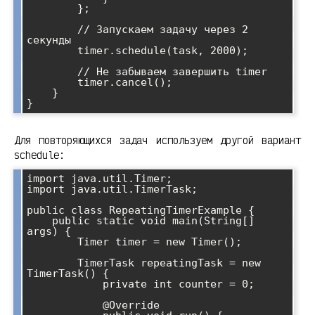
        };

        // Запускаем задачу через 2 
секунды

        timer.schedule(task, 2000);

        // Не забываем завершить timer

        timer.cancel();

    }

Для повторяющихся задач используем другой вариант
schedule:
import java.util.Timer;

import java.util.TimerTask;

public class RepeatingTimerExample {

    public static void main(String[] 
args) {

        Timer timer = new Timer();

        TimerTask repeatingTask = new 
TimerTask() {

            private int counter = 0;

            @Override
