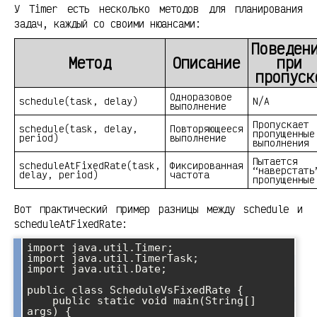
У Timer есть несколько методов для планирования
задач, каждый со своими нюансами:
Поведен
Метод
Описание
при
пропуск
Одноразовое
schedule(task, delay)
N/A
выполнение
Пропускает
schedule(task, delay,
Повторяющееся
пропущенные
period)
выполнение
выполнения
Пытается
scheduleAtFixedRate(task,
Фиксированная
“наверстать
delay, period)
частота
пропущенные
Вот практический пример разницы между schedule и
scheduleAtFixedRate:
import java.util.Timer;

import java.util.TimerTask;

import java.util.Date;

public class ScheduleVsFixedRate {

    public static void main(String[] 
args) {
