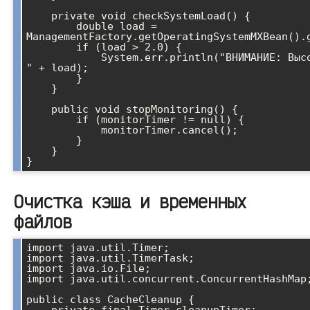
    private void checkSystemLoad() {

        double load = 
ManagementFactory.getOperatingSystemMXBean().g
        if (load > 2.0) {

            System.err.println("ВНИМАНИЕ: Высокая нагрузка системы: 
" + load);

        }

    }

    public void stopMonitoring() {

        if (monitorTimer != null) {

            monitorTimer.cancel();

        }

    }

Очистка кэша и временных
файлов
import java.util.Timer;

import java.util.TimerTask;

import java.io.File;

import java.util.concurrent.ConcurrentHashMap;
public class CacheCleanup {

    private final Timer cleanupTimer;
