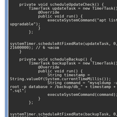
    private void scheduleUpdateCheck() {

        TimerTask updateTask = new TimerTask() {

            @Override

            public void run() {

                executeSystemCommand("apt list --
upgradable");

            }

        };

systemTimer.scheduleAtFixedRate(updateTask, 0,
21600000); // 6 часов

    }

    private void scheduleBackup() {

        TimerTask backupTask = new TimerTask() {

            @Override

            public void run() {

                String timestamp = 
String.valueOf(System.currentTimeMillis());

                String command = "mysqldump -u 
root -p database > /backup/db_" + timestamp + 
".sql";

                executeSystemCommand(command);

            }

        };

systemTimer.scheduleAtFixedRate(backupTask, 0,