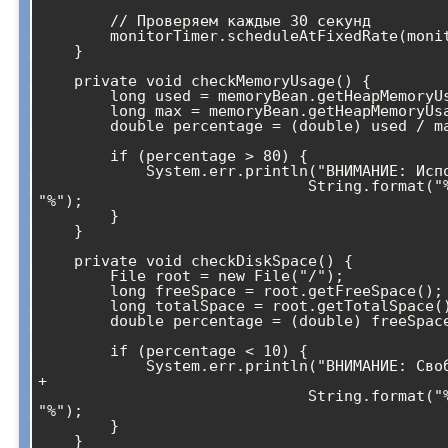
        // Проверяем каждые 30 секунд

        monitorTimer.scheduleAtFixedRate(monitorTask, 0, 30000);

    }

    private void checkMemoryUsage() {

        long used = memoryBean.getHeapMemoryUsage().getUsed();

        long max = memoryBean.getHeapMemoryUsage().getMax();

        double percentage = (double) used / max * 100;

        if (percentage > 80) {

            System.err.println("ВНИМАНИЕ: Использование памяти " + 

                              String.format("%.1f", percentage) + 
"%");

        }

    }

    private void checkDiskSpace() {

        File root = new File("/");

        long freeSpace = root.getFreeSpace();

        long totalSpace = root.getTotalSpace();

        double percentage = (double) freeSpace / totalSpace * 100;

        if (percentage < 10) {

            System.err.println("ВНИМАНИЕ: Свободное место на диске " 
+ 

                              String.format("%.1f", percentage) + 
"%");

        }

    }
