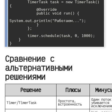
        TimerTask task = new TimerTask() 
{

            @Override

            public void run() {

System.out.println("Работаем...");

            }

        };

        timer.schedule(task, 0, 1000);

    }

Сравнение с
альтернативными
решениями
Решение
Плюсы
Минус
Один поток
Простота,
Timer/TimerTask
убивается
встроенность
исключения