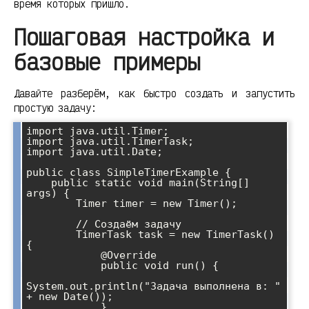
время которых пришло.
Пошаговая настройка и
базовые примеры
Давайте разберём, как быстро создать и запустить
простую задачу:
import java.util.Timer;

import java.util.TimerTask;

import java.util.Date;

public class SimpleTimerExample {

    public static void main(String[] 
args) {

        Timer timer = new Timer();

        // Создаём задачу

        TimerTask task = new TimerTask() 
{

            @Override

            public void run() {

System.out.println("Задача выполнена в: " 
+ new Date());

            }
