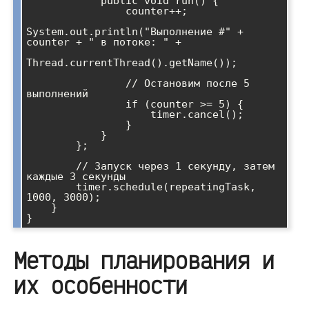
            public void run() {

                counter++;

System.out.println("Выполнение #" + 
counter + " в потоке: " + 

Thread.currentThread().getName());

                // Остановим после 5 
выполнений

                if (counter >= 5) {

                    timer.cancel();

                }

            }

        };

        // Запуск через 1 секунду, затем 
каждые 3 секунды

        timer.schedule(repeatingTask, 
1000, 3000);

    }

Методы планирования и
их особенности