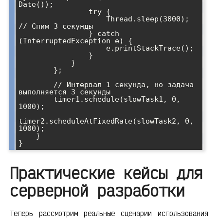
Date());

                try {

                    Thread.sleep(3000); 
// Спим 3 секунды

                } catch 
(InterruptedException e) {

                    e.printStackTrace();

                }

            }

        };

        // Интервал 1 секунда, но задача 
выполняется 3 секунды

        timer1.schedule(slowTask1, 0, 
1000);

timer2.scheduleAtFixedRate(slowTask2, 0, 
1000);

    }

Практические кейсы для
серверной разработки
Теперь рассмотрим реальные сценарии использования