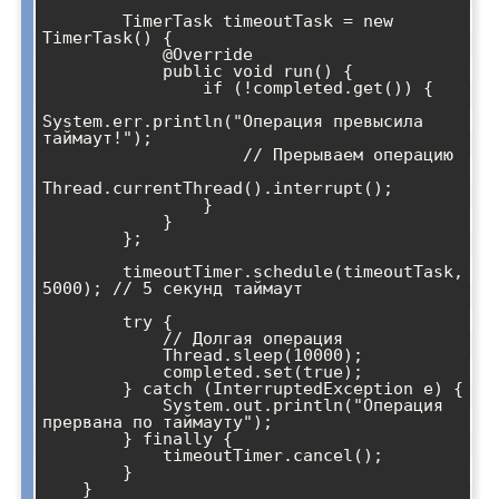
        TimerTask timeoutTask = new 
TimerTask() {

            @Override

            public void run() {

                if (!completed.get()) {

System.err.println("Операция превысила 
таймаут!");

                    // Прерываем операцию

Thread.currentThread().interrupt();

                }

            }

        };

        timeoutTimer.schedule(timeoutTask, 
5000); // 5 секунд таймаут

        try {

            // Долгая операция

            Thread.sleep(10000);

            completed.set(true);

        } catch (InterruptedException e) {

            System.out.println("Операция 
прервана по таймауту");

        } finally {

            timeoutTimer.cancel();

        }

    }
