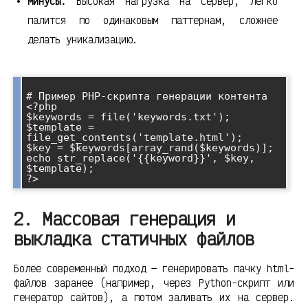
Минусы:
Высокая нагрузка на сервер, легко
палится по одинаковым паттернам, сложнее
делать уникализацию.
# Пример PHP-скрипта генерации контента

<?php

$keywords = file('keywords.txt');

$template = 
file_get_contents('template.html');

$key = $keywords[array_rand($keywords)];

echo str_replace('{{keyword}}', $key, 
$template);

2. Массовая генерация и
выкладка статичных файлов
Более современный подход — генерировать пачку html-
файлов заранее (например, через Python-скрипт или
генератор сайтов), а потом заливать их на сервер.