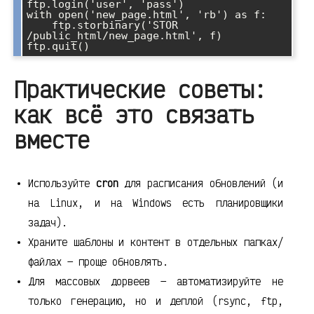
ftp.login('user', 'pass')

with open('new_page.html', 'rb') as f:

    ftp.storbinary('STOR 
/public_html/new_page.html', f)

Практические советы:
как всё это связать
вместе
Используйте
cron
для расписания обновлений (и
на Linux, и на Windows есть планировщики
задач).
Храните шаблоны и контент в отдельных папках/
файлах — проще обновлять.
Для массовых дорвеев — автоматизируйте не
только генерацию, но и деплой (rsync, ftp,