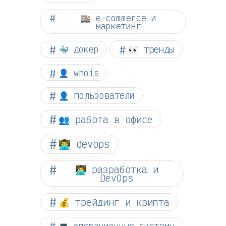
🏬 e-commerce и
маркетинг
👀 тренды
🐳 докер
👤 whois
👤 пользователи
👥 работа в офисе
👨‍💻 devops
👨‍💻 разработка и
DevOps
💰 трейдинг и крипта
💻 операционные системы