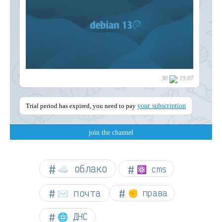
☁︎ облако
⚛ cms
✉️ почта
✊ права
🌐 ДНС