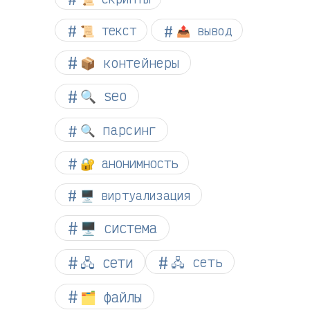
📜 текст
📤 вывод
📦 контейнеры
🔍 seo
🔍 парсинг
🔐 анонимность
🖥️ виртуализация
🖥️ система
🖧 сети
🖧 сеть
🗂️ файлы