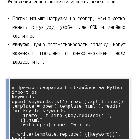
Обновления можно автоматизировать через cron.
Плюсы:
Меньше нагрузки на сервер, можно легко
менять структуру, удобно для CDN и дешёвых
хостингов.
Минусы:
Нужно автоматизировать заливку, могут
возникать проблемы с синхронизацией, если
дорвеев много.
# Пример генерации html-файлов на Python

import os

keywords = 
open('keywords.txt').read().splitlines()

template = open('template.html').read()

for key in keywords:

    fname = f"site_{key.replace(' ', 
'_')}.html"

    with open(fname, "w") as f:

f.write(template.replace('{{keyword}}', 