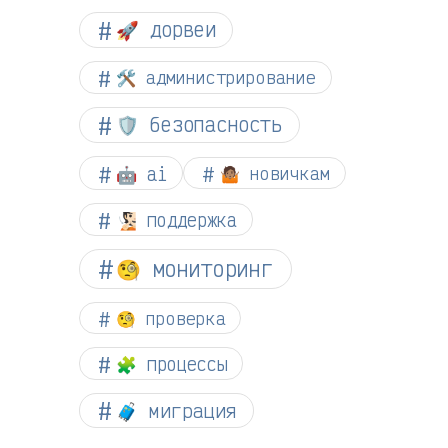
🚀 дорвеи
🛠️ администрирование
🛡️ безопасность
🤖 ai
🤷🏽 новичкам
🧏🏻 поддержка
🧐 мониторинг
🧐 проверка
🧩 процессы
🧳 миграция