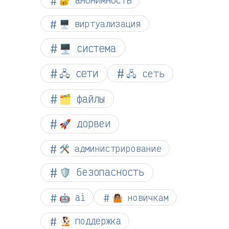
🖥️ виртуализация
🖥️ система
🖧 сети
🖧 сеть
🗂️ файлы
🚀 дорвеи
🛠️ администрирование
🛡️ безопасность
🤖 ai
🤷🏽 новичкам
🧏🏻 поддержка