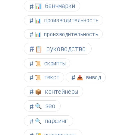
📊 бенчмарки
📊 производительность
📊 производительность
📋 руководство
📜 скрипты
📜 текст
📤 вывод
📦 контейнеры
🔍 seo
🔍 парсинг
🔐 анонимность