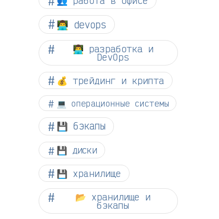
👥 работа в офисе
👨‍💻 devops
👨‍💻 разработка и
DevOps
💰 трейдинг и крипта
💻 операционные системы
💾 бэкапы
💾 диски
💾 хранилище
📂 хранилище и
бэкапы