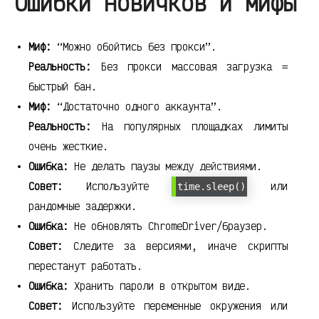
Ошибки новичков и мифы
Миф:
“Можно обойтись без прокси”.
Реальность:
Без прокси массовая загрузка =
быстрый бан.
Миф:
“Достаточно одного аккаунта”.
Реальность:
На популярных площадках лимиты
очень жесткие.
Ошибка:
Не делать паузы между действиями.
Совет:
Используйте
или
time.sleep()
рандомные задержки.
Ошибка:
Не обновлять ChromeDriver/браузер.
Совет:
Следите за версиями, иначе скрипты
перестанут работать.
Ошибка:
Хранить пароли в открытом виде.
Совет:
Используйте переменные окружения или