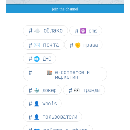
☁︎ облако
⚛ cms
✉️ почта
✊ права
🌐 ДНС
🏬 e-commerce и
маркетинг
👀 тренды
🐳 докер
👤 whois
👤 пользователи