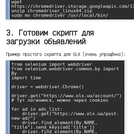
wget 
https://chromedriver.storage.googleapis.com/11
unzip chromedriver_linux64.zip

3. Готовим скрипт для
загрузки объявлений
Пример простого скрипта для OLX (очень упрощённо):
from selenium import webdriver

from selenium.webdriver.common.by import 
By

import time

driver = webdriver.Chrome()

driver.get("https://www.olx.ua/account/")

# Тут логинимся, можно через cookies

for ad in ads_list:

    driver.get("https://www.olx.ua/post-
new-ad/")

    driver.find_element(By.NAME, 
"title").send_keys(ad['title'])

    driver.find_element(By.NAME, 