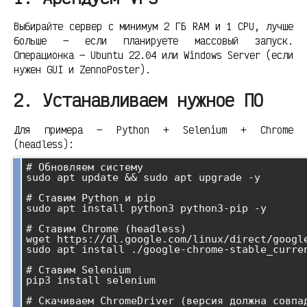
Выбирайте сервер с минимум 2 ГБ RAM и 1 CPU, лучше
больше — если планируете массовый запуск.
Операционка — Ubuntu 22.04 или Windows Server (если
нужен GUI и ZennoPoster).
2. Устанавливаем нужное ПО
Для примера — Python + Selenium + Chrome
(headless):
# Обновляем систему

sudo apt update && sudo apt upgrade -y

# Ставим Python и pip

sudo apt install python3 python3-pip -y

# Ставим Chrome (headless)

wget https://dl.google.com/linux/direct/google
sudo apt install ./google-chrome-stable_curren
# Ставим Selenium

pip3 install selenium

# Скачиваем ChromeDriver (версия должна совпад