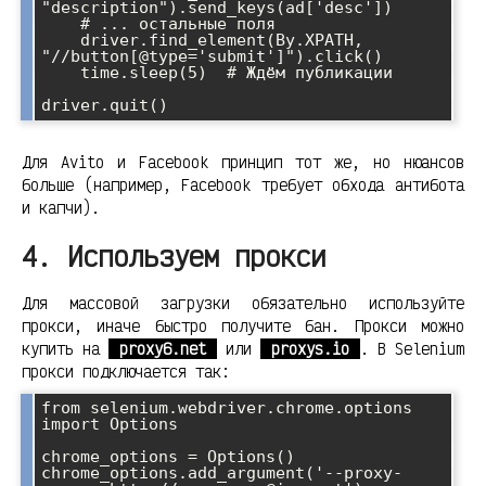
"description").send_keys(ad['desc'])

    # ... остальные поля

    driver.find_element(By.XPATH, 
"//button[@type='submit']").click()

    time.sleep(5)  # Ждём публикации

Для Avito и Facebook принцип тот же, но нюансов
больше (например, Facebook требует обхода антибота
и капчи).
4. Используем прокси
Для массовой загрузки обязательно используйте
прокси, иначе быстро получите бан. Прокси можно
купить на
proxy6.net
или
proxys.io
. В Selenium
прокси подключается так:
from selenium.webdriver.chrome.options 
import Options

chrome_options = Options()

chrome_options.add_argument('--proxy-