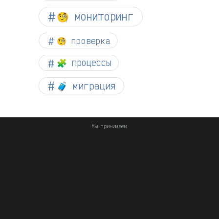
🧐 мониторинг
🧐 проверка
🧩 процессы
🧳 миграция
Мы принимаем