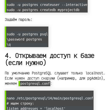
sudo -u postgres createuser --interactive
sudo -u postgres createdb myprojectdb
Задаём пароль:
sudo -u postgres psql
\password postgres
\q
4. Открываем доступ к базе
(если нужно)
По умолчанию PostgreSQL слушает только localhost.
Если нужен доступ снаружи (например, для pgAdmin),
меняем
:
postgresql.conf
nano /etc/postgresql/14/main/postgresql.conf
# ищем строку:
listen_addresses = 'localhost'