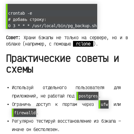
crontab -e
# добавь строку:
0 3 * * * /usr/local/bin/pg_backup.sh
Совет:
Храни бэкапы не только на сервере, но и в
облаке (например, с помощью
rclone
).
Практические советы и
схемы
Используй отдельного пользователя для
приложений, не работай под
.
postgres
Ограничь доступ к портам через
или
ufw
.
firewalld
Регулярно тестируй восстановление из бэкапа —
иначе он бесполезен.