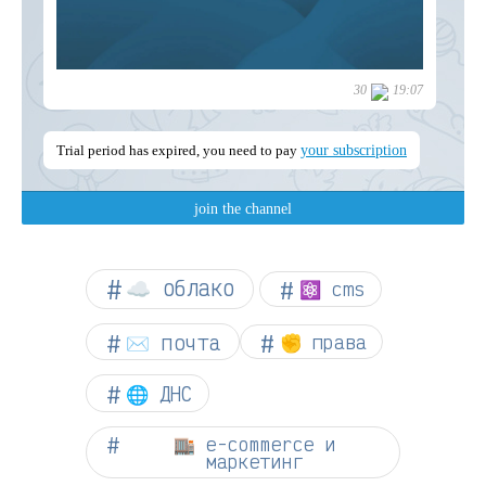
☁︎ облако
⚛ cms
✉️ почта
✊ права
🌐 ДНС
🏬 e-commerce и
маркетинг