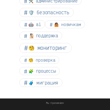
🛠️ администрирование
🛡️ безопасность
🤖 ai
🤷🏽 новичкам
🧏🏻 поддержка
🧐 мониторинг
🧐 проверка
🧩 процессы
🧳 миграция
Мы принимаем