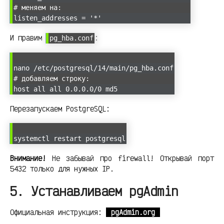
# меняем на:
listen_addresses = '*'
И правим
:
pg_hba.conf
nano /etc/postgresql/14/main/pg_hba.conf
# добавляем строку:
host all all 0.0.0.0/0 md5
Перезапускаем PostgreSQL:
systemctl restart postgresql
Внимание!
Не забывай про firewall! Открывай порт
5432 только для нужных IP.
5. Устанавливаем pgAdmin
Официальная инструкция:
pgAdmin.org