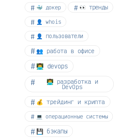
👀 тренды
🐳 докер
👤 whois
👤 пользователи
👥 работа в офисе
👨‍💻 devops
👨‍💻 разработка и
DevOps
💰 трейдинг и крипта
💻 операционные системы
💾 бэкапы