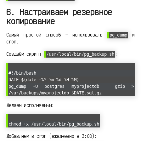
6. Настраиваем резервное
копирование
Самый простой способ — использовать
и
pg_dump
cron.
Создаём скрипт
:
/usr/local/bin/pg_backup.sh
#!/bin/bash
DATE=$(date +%Y-%m-%d_%H-%M)
pg_dump -U postgres myprojectdb | gzip >
/var/backups/myprojectdb_$DATE.sql.gz
Делаем исполняемым:
chmod +x /usr/local/bin/pg_backup.sh
Добавляем в cron (ежедневно в 3:00):