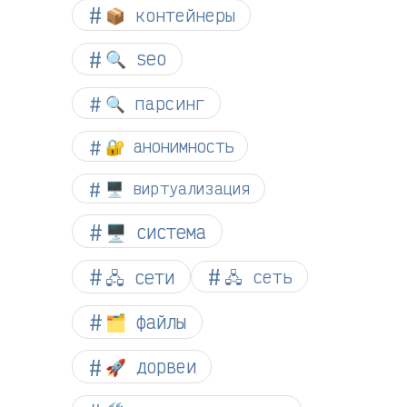
📦 контейнеры
🔍 seo
🔍 парсинг
🔐 анонимность
🖥️ виртуализация
🖥️ система
🖧 сети
🖧 сеть
🗂️ файлы
🚀 дорвеи