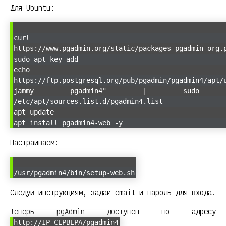
Для Ubuntu:
curl
https://www.pgadmin.org/static/packages_pgadmin_org
sudo apt-key add -
echo "de
https://ftp.postgresql.org/pub/pgadmin/pgadmin4/apt/
jammy pgadmin4" | sudo 
/etc/apt/sources.list.d/pgadmin4.list
apt update
apt install pgadmin4-web -y
Настраиваем:
/usr/pgadmin4/bin/setup-web.sh
Следуй инструкциям, задай email и пароль для входа.
Теперь pgAdmin доступен по адресу
http://IP_СЕРВЕРА/pgadmin4