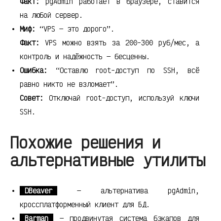
Факт:
pgAdmin работает в браузере, ставится
на любой сервер.
Миф:
“VPS — это дорого”.
Факт:
VPS можно взять за 200-300 руб/мес, а
контроль и надёжность — бесценны.
Ошибка:
“Оставлю root-доступ по SSH, всё
равно никто не взломает”.
Совет:
Отключай root-доступ, используй ключи
SSH.
Похожие решения и
альтернативные утилиты
DBeaver
— альтернатива pgAdmin,
кроссплатформенный клиент для БД.
Barman
— продвинутая система бэкапов для