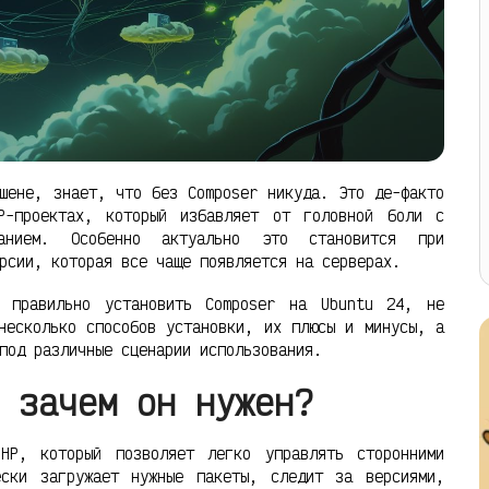
шене, знает, что без Composer никуда. Это де-факто
P-проектах, который избавляет от головной боли с
анием. Особенно актуально это становится при
рсии, которая все чаще появляется на серверах.
и правильно установить Composer на Ubuntu 24, не
несколько способов установки, их плюсы и минусы, а
под различные сценарии использования.
 зачем он нужен?
HP, который позволяет легко управлять сторонними
ески загружает нужные пакеты, следит за версиями,