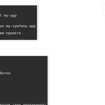
l my-app

on my-symfony-app

ем проекте

ботки

кетов (для продакшена)
