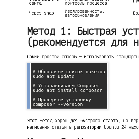
Ру
сайта
контроль процесса
Изолированность,
Через snap
Бо
автообновления
Метод 1: Быстрая уст
(рекомендуется для н
Самый простой способ — использовать стандартн
# Обновляем список пакетов

sudo apt update

# Устанавливаем Composer

sudo apt install composer

# Проверяем установку

Этот метод хорош для быстрого старта, но вер
написания статьи в репозитории Ubuntu 24 нахо