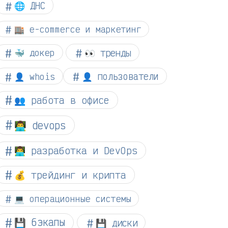
🌐 ДНС
🏬 e-commerce и маркетинг
👀 тренды
🐳 докер
👤 whois
👤 пользователи
👥 работа в офисе
👨‍💻 devops
👨‍💻 разработка и DevOps
💰 трейдинг и крипта
💻 операционные системы
💾 бэкапы
💾 диски