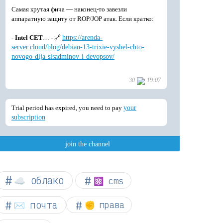
☁︎ облако
⚛ cms
✉️ почта
✊ права