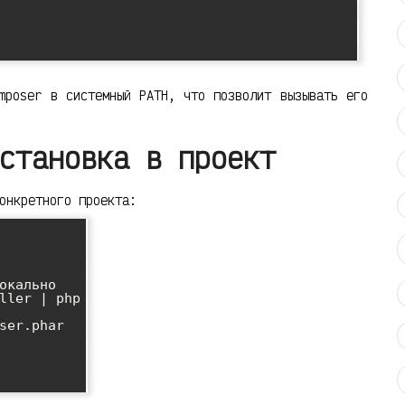
mposer в системный PATH, что позволит вызывать его
становка в проект
онкретного проекта:
окально

ller | php

ser.phar
