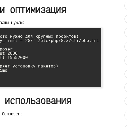
и оптимизация
ваши нужды:
сто нужно для крупных проектов)

y_limit = 2G/' /etc/php/8.3/cli/php.ini

poser

ut 2000

tl 15552000

ряет установку пакетов)

mo

 использования
 Composer: