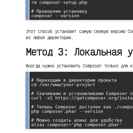
rm composer-setup.php

# Проверяем установку

Этот способ установит самую свежую версию Co
из любой директории.
Метод 3: Локальная у
Иногда нужно установить Composer только для к
# Переходим в директорию проекта

cd /var/www/your-project

# Скачиваем и устанавливаем Composer л
curl -sS https://getcomposer.org/insta
# Теперь Composer доступен как ./compo
php composer.phar --version

# Можно создать алиас для удобства
