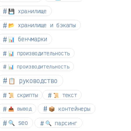
💾 хранилище
📂 хранилище и бэкапы
📊 бенчмарки
📊 производительность
📊 производительность
📋 руководство
📜 скрипты
📜 текст
📦 контейнеры
📤 вывод
🔍 seo
🔍 парсинг