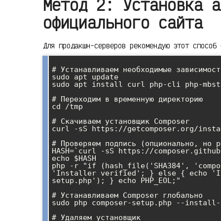
Метод 2: Установка а
официального сайта
Для продакшн-серверов рекомендую этот способ 
# Устанавливаем необходимые зависимости
sudo apt update

sudo apt install curl php-cli php-mbst
# Переходим в временную директорию

cd /tmp

# Скачиваем установщик Composer

curl -sS https://getcomposer.org/insta
# Проверяем подпись (опционально, но р
HASH=`curl -sS https://composer.github
echo $HASH

php -r "if (hash_file('SHA384', 'compo
'Installer verified'; } else { echo 'I
setup.php'); } echo PHP_EOL;"

# Устанавливаем Composer глобально

sudo php composer-setup.php --install-
# Удаляем установщик
