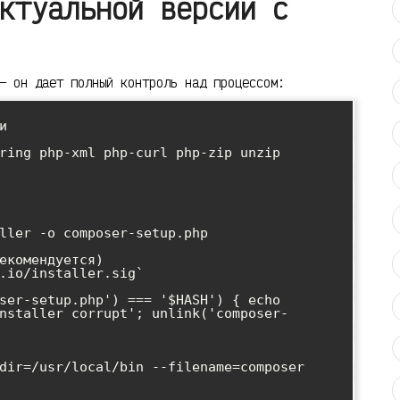
ктуальной версии с
— он дает полный контроль над процессом:


ring php-xml php-curl php-zip unzip

ller -o composer-setup.php

екомендуется)

.io/installer.sig`

ser-setup.php') === '$HASH') { echo 
nstaller corrupt'; unlink('composer-
dir=/usr/local/bin --filename=composer
