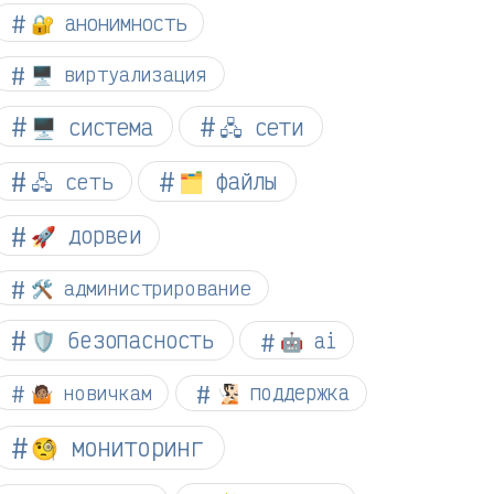
🔐 анонимность
🖥️ виртуализация
🖥️ система
🖧 сети
🗂️ файлы
🖧 сеть
🚀 дорвеи
🛠️ администрирование
🛡️ безопасность
🤖 ai
🤷🏽 новичкам
🧏🏻 поддержка
🧐 мониторинг