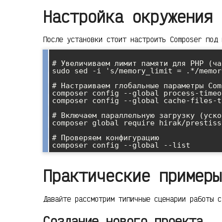
Настройка окружения 
После установки стоит настроить Composer под 
# Увеличиваем лимит памяти для PHP (ча
sudo sed -i 's/memory_limit = .*/memor
# Настраиваем глобальные параметры Com
composer config --global process-timeo
composer config --global cache-files-t
# Включаем параллельную загрузку (уско
composer global require hirak/prestissi
# Проверяем конфигурацию

Практические примеры
Давайте рассмотрим типичные сценарии работы с
Создание нового проекта