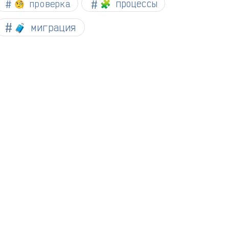
🧐 проверка
🧩 процессы
🧳 миграция