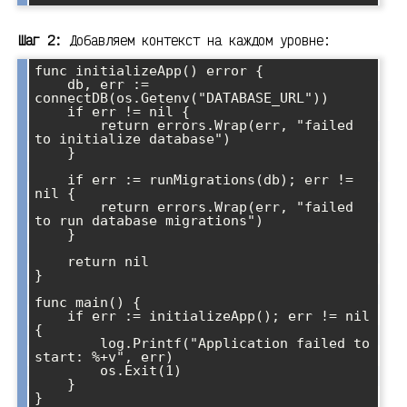
Шаг 2:
Добавляем контекст на каждом уровне:
func initializeApp() error {

    db, err := 
connectDB(os.Getenv("DATABASE_URL"))

    if err != nil {

        return errors.Wrap(err, "failed 
to initialize database")

    }

    if err := runMigrations(db); err != 
nil {

        return errors.Wrap(err, "failed 
to run database migrations")

    }

    return nil

}

func main() {

    if err := initializeApp(); err != nil 
{

        log.Printf("Application failed to 
start: %+v", err)

        os.Exit(1)

    }
