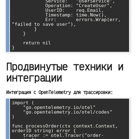
            Service:   "UserService",

            Operation: "CreateUser",

            UserID:    req.Email,

            Timestamp: time.Now(),

            Err:       errors.Wrap(err, 
"failed to save user"),

        }

    }

    return nil

Продвинутые техники и
интеграции
Интеграция с OpenTelemetry для трассировки:
import (

    "go.opentelemetry.io/otel"

    "go.opentelemetry.io/otel/codes"

)

func processOrder(ctx context.Context, 
orderID string) error {

    tracer := otel.Tracer("order-