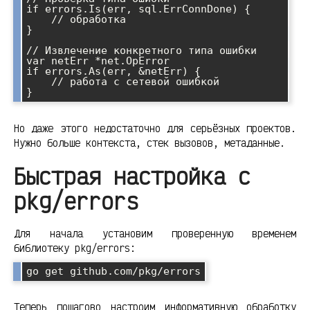
if errors.Is(err, sql.ErrConnDone) {

    // обработка

}

// Извлечение конкретного типа ошибки

var netErr *net.OpError

if errors.As(err, &netErr) {

    // работа с сетевой ошибкой

Но даже этого недостаточно для серьёзных проектов.
Нужно больше контекста, стек вызовов, метаданные.
Быстрая настройка с
pkg/errors
Для начала установим проверенную временем
библиотеку pkg/errors:
go get github.com/pkg/errors
Теперь пошагово настроим информативную обработку