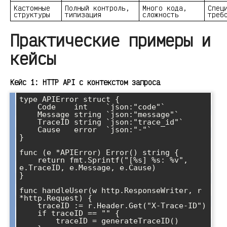
Кастомные
Полный контроль,
Много кода,
Спец
структуры
типизация
сложность
треб
Практические примеры и
кейсы
Кейс 1: HTTP API с контекстом запроса
type APIError struct {

    Code    int    `json:"code"`

    Message string `json:"message"`

    TraceID string `json:"trace_id"`

    Cause   error  `json:"-"`

}

func (e *APIError) Error() string {

    return fmt.Sprintf("[%s] %s: %v", 
e.TraceID, e.Message, e.Cause)

}

func handleUser(w http.ResponseWriter, r 
*http.Request) {

    traceID := r.Header.Get("X-Trace-ID")

    if traceID == "" {

        traceID = generateTraceID()
