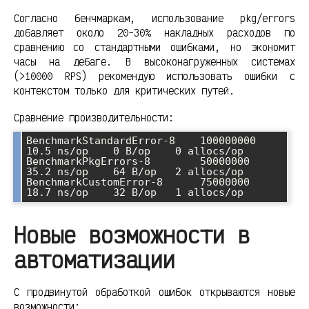
Согласно бенчмаркам, использование pkg/errors
добавляет около 20-30% накладных расходов по
сравнению со стандартными ошибками, но экономит
часы на дебаге. В высоконагруженных системах
(>10000 RPS) рекомендую использовать ошибки с
контекстом только для критических путей.
Сравнение производительности:
BenchmarkStandardError-8    100000000    
10.5 ns/op    0 B/op    0 allocs/op

BenchmarkPkgErrors-8        50000000     
35.2 ns/op    64 B/op   2 allocs/op

BenchmarkCustomError-8      75000000     
Новые возможности в
автоматизации
С продвинутой обработкой ошибок открываются новые
возможности: