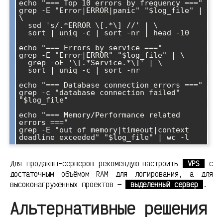
echo "=== Top 10 errors by frequency ==="

grep -E "Error|ERROR|panic" "$log_file" | 
\

  sed 's/.*ERROR \[.*\] //' | \

  sort | uniq -c | sort -nr | head -10

echo "=== Errors by service ==="

grep -E "Error|ERROR" "$log_file" | \

  grep -oE '\[.*Service.*\]' | \

  sort | uniq -c | sort -nr

echo "=== Database connection errors ==="

grep -c "database connection failed" 
"$log_file"

echo "=== Memory/Performance related 
errors ==="

grep -E "out of memory|timeout|context 
Для продакшн-серверов рекомендую настроить
VPS
с
достаточным объёмом RAM для логирования, а для
высоконагруженных проектов —
выделенный сервер
.
Альтернативные решения