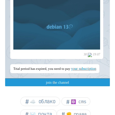
☁︎ облако
⚛ cms
✉️ почта
✊ права