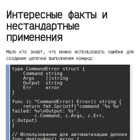
Интересные факты и
нестандартные
применения
Мало кто знает, что можно использовать ошибки для
создания цепочки выполнения команд:
type CommandError struct {

    Command string

    Args    []string

    Output  string

    Err     error

}

func (c *CommandError) Error() string {

    return fmt.Sprintf("command '%s %v' 
failed: %v\nOutput: %s", 

        c.Command, c.Args, c.Err, 
c.Output)

}

// Использование для автоматизации деплоя

func deployApp() error {
