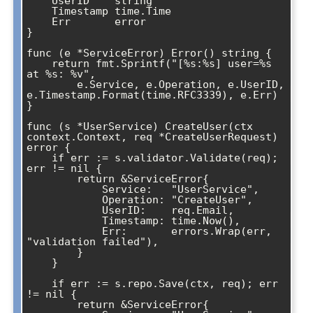
    UserID    string

    Timestamp time.Time

    Err       error

}

func (e *ServiceError) Error() string {

    return fmt.Sprintf("[%s:%s] user=%s 
at %s: %v", 

        e.Service, e.Operation, e.UserID, 
e.Timestamp.Format(time.RFC3339), e.Err)

}

func (s *UserService) CreateUser(ctx 
context.Context, req *CreateUserRequest) 
error {

    if err := s.validator.Validate(req); 
err != nil {

        return &ServiceError{

            Service:   "UserService",

            Operation: "CreateUser",

            UserID:    req.Email,

            Timestamp: time.Now(),

            Err:       errors.Wrap(err, 
"validation failed"),

        }

    }

    if err := s.repo.Save(ctx, req); err 
!= nil {

        return &ServiceError{
