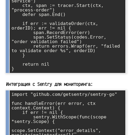
service")

    ctx, span := tracer.Start(ctx, 
"process-order")

    defer span.End()

    if err := validateOrder(ctx, 
orderID); err != nil {

        span.RecordError(err)

        span.SetStatus(codes.Error, 
"order validation failed")

        return errors.Wrapf(err, "failed 
to validate order %s", orderID)

    }

    return nil

Интеграция с Sentry для мониторинга:
import "github.com/getsentry/sentry-go"

func handleError(err error, ctx 
context.Context) {

    if err != nil {

        sentry.WithScope(func(scope 
*sentry.Scope) {

scope.SetContext("error_details", 