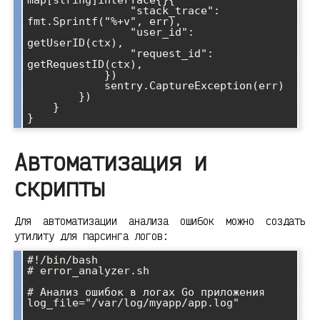
map[string]interface{}{

                "stack_trace": 
fmt.Sprintf("%+v", err),

                "user_id":     
getUserID(ctx),

                "request_id":  
getRequestID(ctx),

            })

            sentry.CaptureException(err)

        })

    }

Автоматизация и
скрипты
Для автоматизации анализа ошибок можно создать
утилиту для парсинга логов:
#!/bin/bash

# error_analyzer.sh

# Анализ ошибок в логах Go приложения

log_file="/var/log/myapp/app.log"
