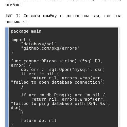
ошибок:
Шаг 1:
Создаём ошибку с контекстом там, где она
возникает:
package main

import (

    "database/sql"

    "github.com/pkg/errors"

)

func connectDB(dsn string) (*sql.DB, 
error) {

    db, err := sql.Open("mysql", dsn)

    if err != nil {

        return nil, errors.Wrap(err, 
"failed to open database connection")

    }

    if err := db.Ping(); err != nil {

        return nil, errors.Wrapf(err, 
"failed to ping database with DSN: %s", 
dsn)

    }

    return db, nil
