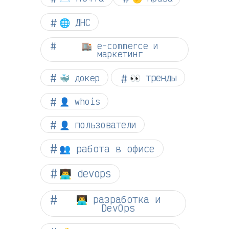
🌐 ДНС
🏬 e-commerce и
маркетинг
👀 тренды
🐳 докер
👤 whois
👤 пользователи
👥 работа в офисе
👨‍💻 devops
👨‍💻 разработка и
DevOps