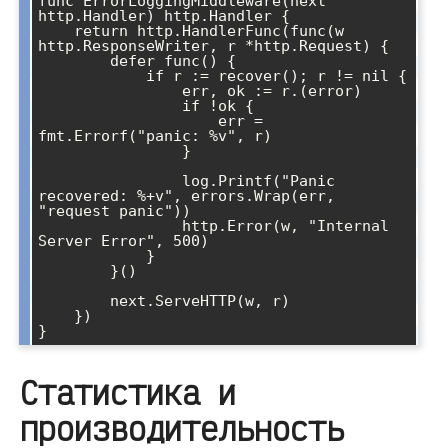
func ErrorLoggingMiddleware(next 
http.Handler) http.Handler {

    return http.HandlerFunc(func(w 
http.ResponseWriter, r *http.Request) {

        defer func() {

            if r := recover(); r != nil {

                err, ok := r.(error)

                if !ok {

                    err = 
fmt.Errorf("panic: %v", r)

                }

                log.Printf("Panic 
recovered: %+v", errors.Wrap(err, 
"request panic"))

                http.Error(w, "Internal 
Server Error", 500)

            }

        }()

        next.ServeHTTP(w, r)

    })

Статистика и
производительность