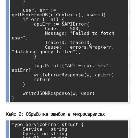
    }

    user, err := 
getUserFromDB(r.Context(), userID)

    if err != nil {

        apiErr := &APIError{

            Code:    500,

            Message: "Failed to fetch 
user",

            TraceID: traceID,

            Cause:   errors.Wrap(err, 
"database query failed"),

        }

        log.Printf("API Error: %+v", 
apiErr)

        writeErrorResponse(w, apiErr)

        return

    }

    writeJSONResponse(w, user)

Кейс 2: Обработка ошибок в микросервисах
type ServiceError struct {

    Service   string

    Operation string
