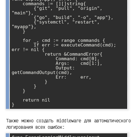
    commands := [][]string{

        {"git", "pull", "origin", 
"main"},

        {"go", "build", "-o", "app"},

        {"systemctl", "restart", 
"myapp"},

    }

    for _, cmd := range commands {

        if err := executeCommand(cmd); 
err != nil {

            return &CommandError{

                Command: cmd[0],

                Args:    cmd[1:],

                Output:  
getCommandOutput(cmd),

                Err:     err,

            }

        }

    }

    return nil

Также можно создать middleware для автоматического
логирования всех ошибок: