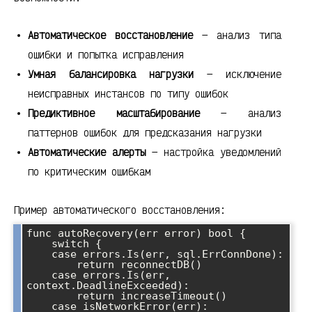
Автоматическое восстановление
— анализ типа
ошибки и попытка исправления
Умная балансировка нагрузки
— исключение
неисправных инстансов по типу ошибок
Предиктивное масштабирование
— анализ
паттернов ошибок для предсказания нагрузки
Автоматические алерты
— настройка уведомлений
по критическим ошибкам
Пример автоматического восстановления:
func autoRecovery(err error) bool {

    switch {

    case errors.Is(err, sql.ErrConnDone):

        return reconnectDB()

    case errors.Is(err, 
context.DeadlineExceeded):

        return increaseTimeout()

    case isNetworkError(err):
