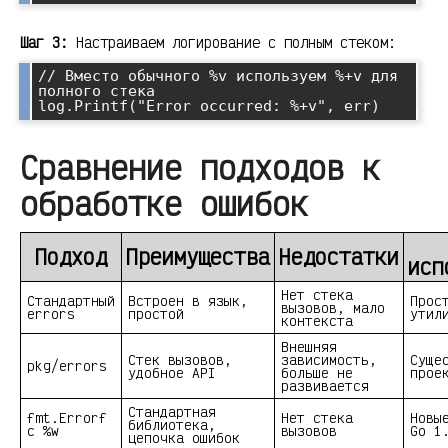
Шаг 3:
Настраиваем логирование с полным стеком:
// Вместо обычного %v используем %+v для 
полного стека

Сравнение подходов к
обработке ошибок
Подход
Преимущества
Недостатки
исп
Нет стека
Стандартный
Встроен в язык,
Прос
вызовов, мало
errors
простой
утил
контекста
Внешняя
Стек вызовов,
зависимость,
Суще
pkg/errors
удобное API
больше не
прое
развивается
Стандартная
fmt.Errorf
Нет стека
Новы
библиотека,
с %w
вызовов
Go 1
цепочка ошибок