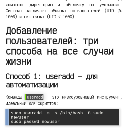
домашнюю директорию и оболочку по умолчанию.
Система различает обычных пользователей (UID >=
1000) и системных (UID < 1000).
Добавление
пользователей: три
способа на все случаи
жизни
Способ 1: useradd — для
автоматизации
Команда
— это низкоуровневый инструмент,
useradd
идеальный для скриптов:
sudo useradd -m -s /bin/bash -G sudo 
newuser
