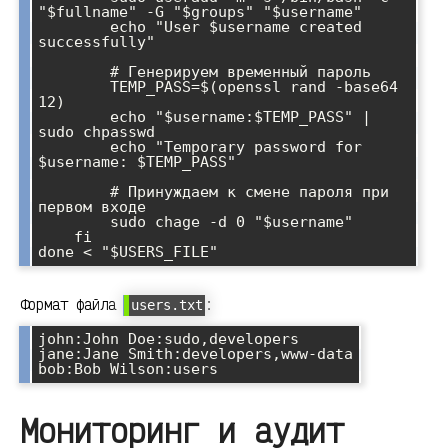
"$fullname" -G "$groups" "$username"

        echo "User $username created 
successfully"

        # Генерируем временный пароль

        TEMP_PASS=$(openssl rand -base64 
12)

        echo "$username:$TEMP_PASS" | 
sudo chpasswd

        echo "Temporary password for 
$username: $TEMP_PASS"

        # Принуждаем к смене пароля при 
первом входе

        sudo chage -d 0 "$username"

    fi

Формат файла
:
users.txt
john:John Doe:sudo,developers

jane:Jane Smith:developers,www-data

Мониторинг и аудит