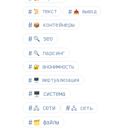
📜 текст
📤 вывод
📦 контейнеры
🔍 seo
🔍 парсинг
🔐 анонимность
🖥️ виртуализация
🖥️ система
🖧 сети
🖧 сеть
🗂️ файлы