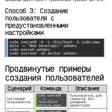
Способ 3: Создание
пользователя с
предустановленными
настройками
sudo useradd -m -s /bin/bash -G sudo,www-
data -c "Web Developer" webdev

sudo passwd webdev

Продвинутые примеры
создания пользователей
Сценарий
Команда
Описание
Пользователь для
sudo useradd -
Системный
сервисов без
r -s
пользователь
домашней
/bin/false
директории
service_user
Пользователь
sudo useradd -