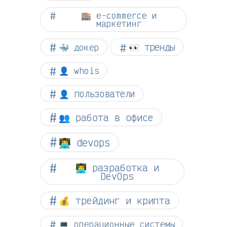
🏬 e-commerce и
маркетинг
👀 тренды
🐳 докер
👤 whois
👤 пользователи
👥 работа в офисе
👨‍💻 devops
👨‍💻 разработка и
DevOps
💰 трейдинг и крипта
💻 операционные системы