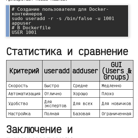
# Создание пользователя для Docker-
контейнеров

sudo useradd -r -s /bin/false -u 1001 
appuser

# В Dockerfile

Статистика и сравнение
GUI
Критерий
useradd
adduser
(Users &
Groups)
Скорость
Быстро
Средне
Медленно
Автоматизация
Отлично
Хорошо
Плохо
Для
Удобство
Для всех
Для новичков
экспертов
Настройка
Полная
Базовая
Ограниченная
Заключение и