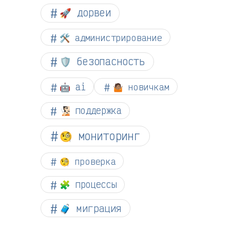
🚀 дорвеи
🛠️ администрирование
🛡️ безопасность
🤖 ai
🤷🏽 новичкам
🧏🏻 поддержка
🧐 мониторинг
🧐 проверка
🧩 процессы
🧳 миграция