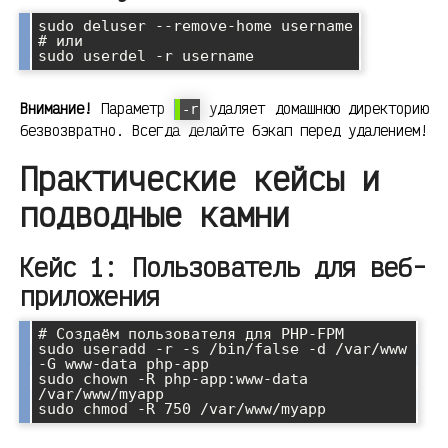
sudo deluser --remove-home username

# или

Внимание!
Параметр
удаляет домашнюю директорию
-r
безвозвратно. Всегда делайте бэкап перед удалением!
Практические кейсы и
подводные камни
Кейс 1: Пользователь для веб-
приложения
# Создаём пользователя для PHP-FPM

sudo useradd -r -s /bin/false -d /var/www 
-G www-data php-app

sudo chown -R php-app:www-data 
/var/www/myapp
