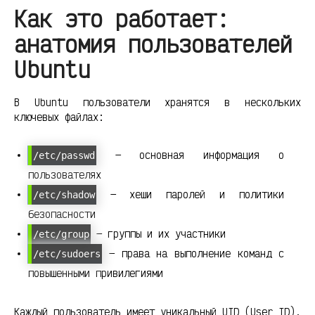
Как это работает:
анатомия пользователей
Ubuntu
В Ubuntu пользователи хранятся в нескольких
ключевых файлах:
— основная информация о
/etc/passwd
пользователях
— хеши паролей и политики
/etc/shadow
безопасности
— группы и их участники
/etc/group
— права на выполнение команд с
/etc/sudoers
повышенными привилегиями
Каждый пользователь имеет уникальный UID (User ID),