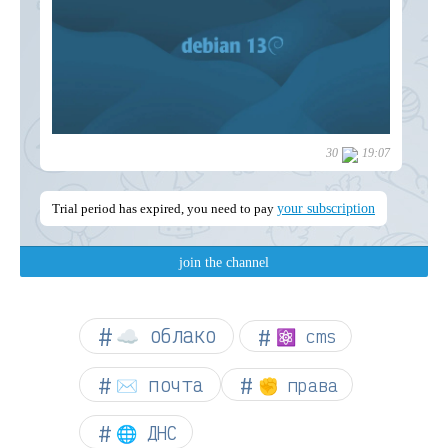
☁︎ облако
⚛ cms
✉️ почта
✊ права
🌐 ДНС