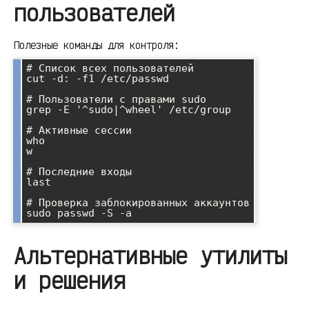
пользователей
Полезные команды для контроля:
# Список всех пользователей

cut -d: -f1 /etc/passwd

# Пользователи с правами sudo

grep -E '^sudo|^wheel' /etc/group

# Активные сессии

who

w

# Последние входы

last

# Проверка заблокированных аккаунтов

Альтернативные утилиты
и решения