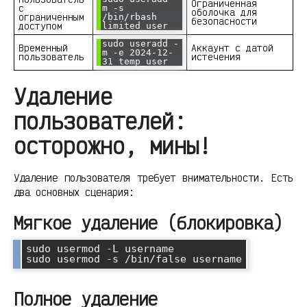
Ограниченная
с
m -s
оболочка для
ограниченным
/bin/rbash
безопасности
доступом
limited_user
sudo useradd -
Временный
Аккаунт с датой
m -e 2024-12-
пользователь
истечения
31 temp_user
Удаление
пользователей:
осторожно, мины!
Удаление пользователя требует внимательности. Есть
два основных сценария:
Мягкое удаление (блокировка)
sudo usermod -L username

Полное удаление