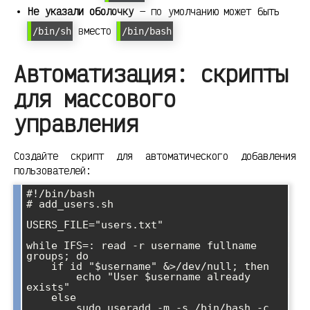
Не указали оболочку
— по умолчанию может быть
вместо
/bin/sh
/bin/bash
Автоматизация: скрипты
для массового
управления
Создайте скрипт для автоматического добавления
пользователей:
#!/bin/bash

# add_users.sh

USERS_FILE="users.txt"

while IFS=: read -r username fullname 
groups; do

    if id "$username" &>/dev/null; then

        echo "User $username already 
exists"

    else

        sudo useradd -m -s /bin/bash -c 