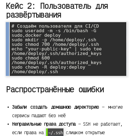
Кейс 2: Пользователь для
развёртывания
# Создаём пользователя для CI/CD

sudo useradd -m -s /bin/bash -G 
sudo,docker deploy

sudo mkdir -p /home/deploy/.ssh

sudo chmod 700 /home/deploy/.ssh

echo "your-public-key" | sudo tee 
/home/deploy/.ssh/authorized_keys

sudo chmod 600 
/home/deploy/.ssh/authorized_keys

sudo chown -R deploy:deploy 
Распространённые ошибки
Забыли создать домашнюю директорию
— многие
сервисы падают без неё
Неправильные права доступа
— SSH не работает,
если права на
слишком открытые
~/.ssh