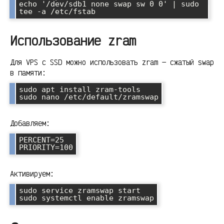
echo '/dev/sdb1 none swap sw 0 0' | sudo 
tee -a /etc/fstab
Использование zram
Для VPS с SSD можно использовать zram — сжатый swap
в памяти:
sudo apt install zram-tools

sudo nano /etc/default/zramswap
Добавляем:
PERCENT=25

PRIORITY=100
Активируем:
sudo service zramswap start

sudo systemctl enable zramswap