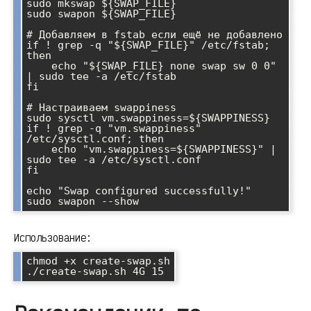
sudo mkswap ${SWAP_FILE}

sudo swapon ${SWAP_FILE}

# Добавляем в fstab если ещё не добавлено

if ! grep -q "${SWAP_FILE}" /etc/fstab; 
then

    echo "${SWAP_FILE} none swap sw 0 0" 
| sudo tee -a /etc/fstab

fi

# Настраиваем swappiness

sudo sysctl vm.swappiness=${SWAPPINESS}

if ! grep -q "vm.swappiness" 
/etc/sysctl.conf; then

    echo "vm.swappiness=${SWAPPINESS}" | 
sudo tee -a /etc/sysctl.conf

fi

echo "Swap configured successfully!"

sudo swapon --show
Использование:
chmod +x create-swap.sh

./create-swap.sh 4G 15