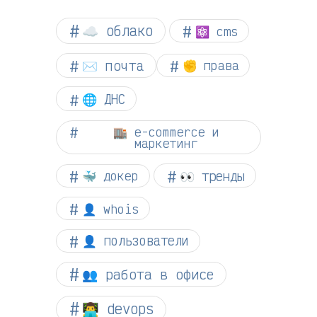
☁︎ облако
⚛ cms
✉️ почта
✊ права
🌐 ДНС
🏬 e-commerce и
маркетинг
👀 тренды
🐳 докер
👤 whois
👤 пользователи
👥 работа в офисе
👨‍💻 devops