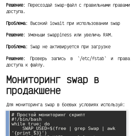
Решение
: Пересоздай swap-файл с правильными правами
доступа.
Проблема
: Высокий iowait при использовании swap
Решение
: Уменьши swappiness или увеличь RAM.
Проблема
: Swap не активируется при загрузке
Решение
: Проверь запись в `/etc/fstab` и права
доступа к файлу.
Мониторинг swap в
продакшене
Для мониторинга swap в боевых условиях используй:
# Простой мониторинг скрипт

#!/bin/bash

while true; do

    SWAP_USED=$(free | grep Swap | awk 
'{print $3}')
