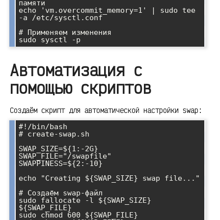
памяти

echo 'vm.overcommit_memory=1' | sudo tee 
-a /etc/sysctl.conf

# Применяем изменения

sudo sysctl -p
Автоматизация с
помощью скриптов
Создаём скрипт для автоматической настройки swap:
#!/bin/bash

# create-swap.sh

SWAP_SIZE=${1:-2G}

SWAP_FILE="/swapfile"

SWAPPINESS=${2:-10}

echo "Creating ${SWAP_SIZE} swap file..."

# Создаём swap-файл

sudo fallocate -l ${SWAP_SIZE} 
${SWAP_FILE}

sudo chmod 600 ${SWAP_FILE}
