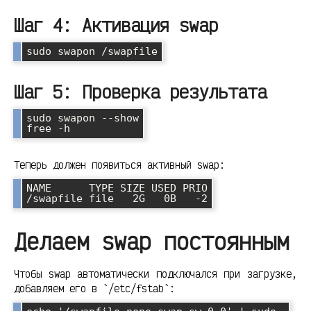
Шаг 4: Активация swap
sudo swapon /swapfile
Шаг 5: Проверка результата
sudo swapon --show

free -h
Теперь должен появиться активный swap:
NAME      TYPE SIZE USED PRIO

/swapfile file   2G   0B   -2
Делаем swap постоянным
Чтобы swap автоматически подключался при загрузке,
добавляем его в `/etc/fstab`: