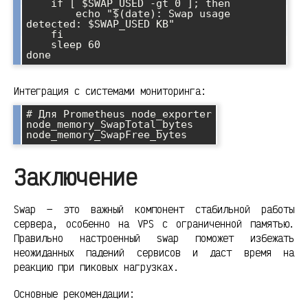
    if [ $SWAP_USED -gt 0 ]; then

        echo "$(date): Swap usage 
detected: $SWAP_USED KB"

    fi

    sleep 60

done
Интеграция с системами мониторинга:
# Для Prometheus node_exporter

node_memory_SwapTotal_bytes

node_memory_SwapFree_bytes
Заключение
Swap — это важный компонент стабильной работы
сервера, особенно на VPS с ограниченной памятью.
Правильно настроенный swap поможет избежать
неожиданных падений сервисов и даст время на
реакцию при пиковых нагрузках.
Основные рекомендации: