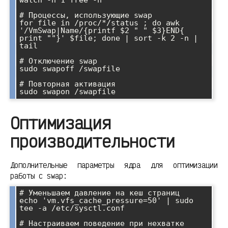
# Процессы, использующие swap

for file in /proc/*/status ; do awk 
'/VmSwap|Name/{printf $2 " " $3}END{ 
print ""}' $file; done | sort -k 2 -n | 
tail

# Отключение swap

sudo swapoff /swapfile

# Повторная активация

sudo swapon /swapfile
Оптимизация
производительности
Дополнительные параметры ядра для оптимизации
работы с swap:
# Уменьшаем давление на кеш страниц

echo 'vm.vfs_cache_pressure=50' | sudo 
tee -a /etc/sysctl.conf

# Настраиваем поведение при нехватке 