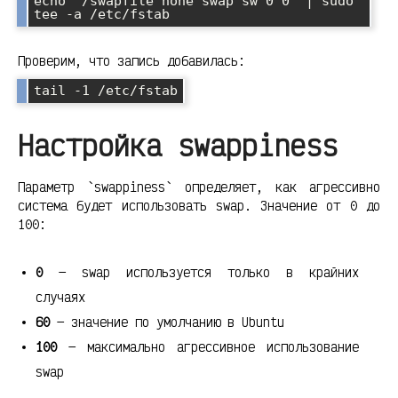
echo '/swapfile none swap sw 0 0' | sudo 
tee -a /etc/fstab
Проверим, что запись добавилась:
tail -1 /etc/fstab
Настройка swappiness
Параметр `swappiness` определяет, как агрессивно
система будет использовать swap. Значение от 0 до
100:
0
— swap используется только в крайних
случаях
60
— значение по умолчанию в Ubuntu
100
— максимально агрессивное использование
swap