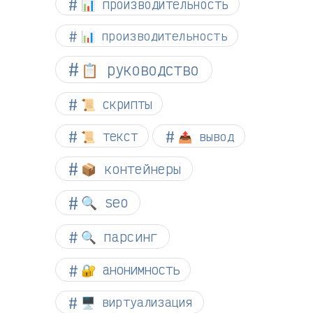
📊 производительность
📊 производительность
📋 руководство
📜 скрипты
📜 текст
📤 вывод
📦 контейнеры
🔍 seo
🔍 парсинг
🔐 анонимность
🖥️ виртуализация