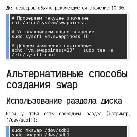
Для серверов обычно рекомендуется значение 10-30:
# Проверяем текущее значение

cat /proc/sys/vm/swappiness

# Устанавливаем новое значение

sudo sysctl vm.swappiness=10

# Делаем изменение постоянным

echo 'vm.swappiness=10' | sudo tee -a 
/etc/sysctl.conf
Альтернативные способы
создания swap
Использование раздела диска
Если у тебя есть свободный раздел (например,
`/dev/sdb1`):
sudo mkswap /dev/sdb1

sudo swapon /dev/sdb1
