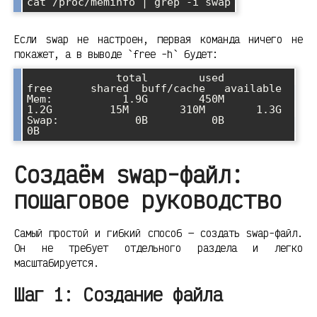
cat /proc/meminfo | grep -i swap
Если swap не настроен, первая команда ничего не
покажет, а в выводе `free -h` будет:
              total        used        
free      shared  buff/cache   available

Mem:           1.9G        450M        
1.2G         15M        310M        1.3G

Swap:            0B          0B          
0B
Создаём swap-файл:
пошаговое руководство
Самый простой и гибкий способ — создать swap-файл.
Он не требует отдельного раздела и легко
масштабируется.
Шаг 1: Создание файла