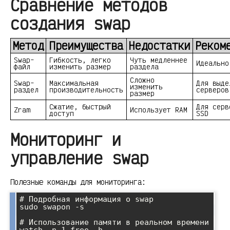
Сравнение методов
создания swap
Метод
Преимущества
Недостатки
Реком
Swap-
Гибкость, легко
Чуть медленнее
Идеально
файл
изменить размер
раздела
Сложно
Swap-
Максимальная
Для выде
изменить
раздел
производительность
серверов
размер
Сжатие, быстрый
Для серв
Zram
Использует RAM
доступ
SSD
Мониторинг и
управление swap
Полезные команды для мониторинга:
# Подробная информация о swap

sudo swapon -s

# Использование памяти в реальном времени

watch -n 1 free -h
