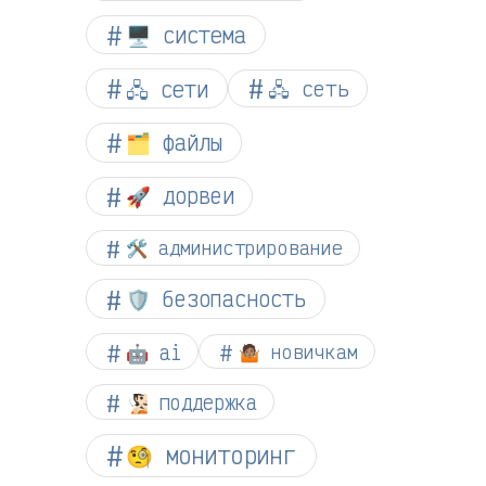
🖥️ система
🖧 сети
🖧 сеть
🗂️ файлы
🚀 дорвеи
🛠️ администрирование
🛡️ безопасность
🤖 ai
🤷🏽 новичкам
🧏🏻 поддержка
🧐 мониторинг