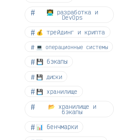
👨‍💻 разработка и
DevOps
💰 трейдинг и крипта
💻 операционные системы
💾 бэкапы
💾 диски
💾 хранилище
📂 хранилище и
бэкапы
📊 бенчмарки