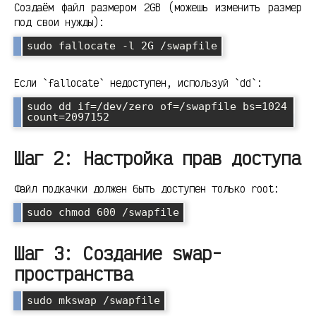
Создаём файл размером 2GB (можешь изменить размер
под свои нужды):
sudo fallocate -l 2G /swapfile
Если `fallocate` недоступен, используй `dd`:
sudo dd if=/dev/zero of=/swapfile bs=1024 
count=2097152
Шаг 2: Настройка прав доступа
Файл подкачки должен быть доступен только root:
sudo chmod 600 /swapfile
Шаг 3: Создание swap-
пространства
sudo mkswap /swapfile