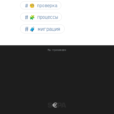
🧐 проверка
🧩 процессы
🧳 миграция
Мы принимаем