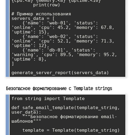
{cpu:<8} {memory:<8} {uptime:<10}"

        print(row)

# Пример использования

servers_data = [

    {'name': 'web-01', 'status': 
'online', 'cpu': 45.2, 'memory': 67.8, 
'uptime': 15},

    {'name': 'web-02', 'status': 
'online', 'cpu': 52.1, 'memory': 71.3, 
'uptime': 12},

    {'name': 'db-01', 'status': 
'warning', 'cpu': 89.5, 'memory': 95.2, 
'uptime': 8},

]

Безопасное форматирование с Template strings
from string import Template

def safe_email_template(template_string, 
user_data):

    """Безопасное форматирование email-
шаблонов"""

    template = Template(template_string)
