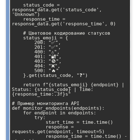
    status_code = 
response_data.get('status_code', 
'Unknown')

    response_time = 
response_data.get('response_time', 0)

    # Цветовое кодирование статусов

    status_emoji = {

        200: "✅",

        201: "✅",

        400: "⚠️",

        401: "🔐",

        403: "🚫",

        404: "❌",

        500: "🔥"

    }.get(status_code, "❓")

    return f"{status_emoji} {endpoint} | 
Status: {status_code} | Time: 
{response_time:.3f}s"

# Пример мониторинга API

def monitor_endpoints(endpoints):

    for endpoint in endpoints:

        try:

            start_time = time.time()

            response = 
requests.get(endpoint, timeout=5)

            response_time = time.time() - 