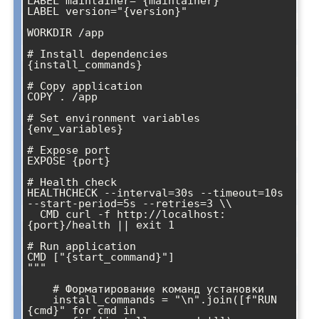
LABEL maintainer="{maintainer}"

LABEL version="{version}"

WORKDIR /app

# Install dependencies

{install_commands}

# Copy application

COPY . /app

# Set environment variables

{env_variables}

# Expose port

EXPOSE {port}

# Health check

HEALTHCHECK --interval=30s --timeout=10s 
--start-period=5s --retries=3 \\

  CMD curl -f http://localhost:
{port}/health || exit 1

# Run application

CMD ["{start_command}"]

"""

    # Форматирование команд установки

    install_commands = "\n".join([f"RUN 
{cmd}" for cmd in 