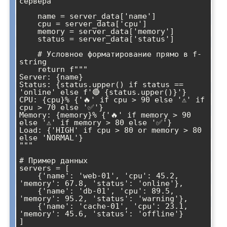
сервера"""

    name = server_data['name']

    cpu = server_data['cpu']

    memory = server_data['memory']

    status = server_data['status']

    # Условное форматирование прямо в f-
string

    return f"""

Server: {name}

Status: {status.upper() if status == 
'online' else f'🔴 {status.upper()}'}

CPU: {cpu}% {'🔥' if cpu > 90 else '⚠️' if 
cpu > 70 else '✅'}

Memory: {memory}% {'🔥' if memory > 90 
else '⚠️' if memory > 80 else '✅'}

Load: {'HIGH' if cpu > 80 or memory > 80 
else 'NORMAL'}

"""

# Пример данных

servers = [

    {'name': 'web-01', 'cpu': 45.2, 
'memory': 67.8, 'status': 'online'},

    {'name': 'db-01', 'cpu': 89.5, 
'memory': 95.2, 'status': 'warning'},

    {'name': 'cache-01', 'cpu': 23.1, 
'memory': 45.6, 'status': 'offline'}

]
