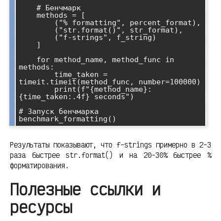
    # Бенчмарк

    methods = [

        ("% formatting", percent_format),

        ("str.format()", str_format),

        ("f-strings", f_string)

    ]

    for method_name, method_func in 
methods:

        time_taken = 
timeit.timeit(method_func, number=100000)

        print(f"{method_name}: 
{time_taken:.4f} seconds")

# Запуск бенчмарка

Результаты показывают, что f-strings примерно в 2-3
раза быстрее str.format() и на 20-30% быстрее %
форматирования.
Полезные ссылки и
ресурсы