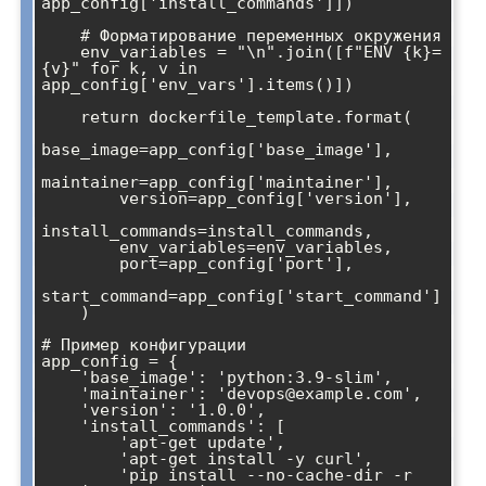
app_config['install_commands']])

    # Форматирование переменных окружения

    env_variables = "\n".join([f"ENV {k}=
{v}" for k, v in 
app_config['env_vars'].items()])

    return dockerfile_template.format(

base_image=app_config['base_image'],

maintainer=app_config['maintainer'],

        version=app_config['version'],

install_commands=install_commands,

        env_variables=env_variables,

        port=app_config['port'],

start_command=app_config['start_command']

    )

# Пример конфигурации

app_config = {

    'base_image': 'python:3.9-slim',

    'maintainer': 'devops@example.com',

    'version': '1.0.0',

    'install_commands': [

        'apt-get update',

        'apt-get install -y curl',

        'pip install --no-cache-dir -r 