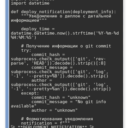
import datetime

def deploy_notification(deployment_info):

    """Уведомление о деплое с детальной 
информацией"""

    deploy_time = 
datetime.datetime.now().strftime('%Y-%m-%d 
%H:%M:%S')

    # Получение информации о git commit

    try:

        commit_hash = 
subprocess.check_output(['git', 'rev-
parse', 'HEAD']).decode().strip()[:8]

        commit_message = 
subprocess.check_output(['git', 'log', 
'-1', '--pretty=%B']).decode().strip()

        author = 
subprocess.check_output(['git', 'log', 
'-1', '--pretty=%an']).decode().strip()

    except:

        commit_hash = "unknown"

        commit_message = "No git info 
available"

        author = "unknown"

    # Форматирование уведомления

    notification = f"""

🚀 **DEPLOYMENT NOTIFICATION** 🚀
