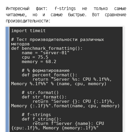
Интересный факт: f-strings не только самые
читаемые, но и самые быстрые. Вот сравнение
производительности:
import timeit

# Тест производительности различных 
методов

def benchmark_formatting():

    name = "server-01"

    cpu = 75.5

    memory = 68.2

    # % форматирование

    def percent_format():

        return "Server %s: CPU %.1f%%, 
Memory %.1f%%" % (name, cpu, memory)

    # str.format()

    def str_format():

        return "Server {}: CPU {:.1f}%, 
Memory {:.1f}%".format(name, cpu, memory)

    # f-strings

    def f_string():

        return f"Server {name}: CPU 
{cpu:.1f}%, Memory {memory:.1f}%"
