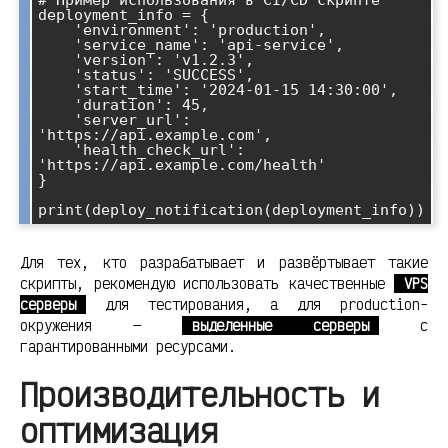
deployment_info = {

    'environment': 'production',

    'service_name': 'api-service',

    'version': 'v1.2.3',

    'status': 'SUCCESS',

    'start_time': '2024-01-15 14:30:00',

    'duration': 45,

    'server_url': 
'https://api.example.com',

    'health_check_url': 
'https://api.example.com/health'

}

Для тех, кто разрабатывает и развёртывает такие
скрипты, рекомендую использовать качественные
VPS
серверы
для тестирования, а для production-
окружения —
выделенные серверы
с
гарантированными ресурсами.
Производительность и
оптимизация