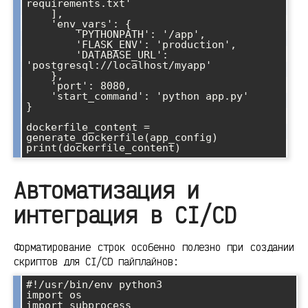
requirements.txt'

    ],

    'env_vars': {

        'PYTHONPATH': '/app',

        'FLASK_ENV': 'production',

        'DATABASE_URL': 
'postgresql://localhost/myapp'

    },

    'port': 8080,

    'start_command': 'python app.py'

}

dockerfile_content = 
generate_dockerfile(app_config)

Автоматизация и
интеграция в CI/CD
Форматирование строк особенно полезно при создании
скриптов для CI/CD пайплайнов:
#!/usr/bin/env python3

import os

import subprocess
