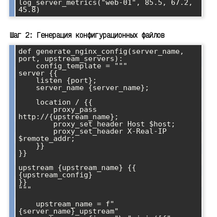
log_server_metrics("web-01", 85.5, 67.2, 
Шаг 2: Генерация конфигурационных файлов
def generate_nginx_config(server_name, 
port, upstream_servers):

    config_template = """

server {{

    listen {port};

    server_name {server_name};

    location / {{

        proxy_pass 
http://{upstream_name};

        proxy_set_header Host $host;

        proxy_set_header X-Real-IP 
$remote_addr;

    }}

}}

upstream {upstream_name} {{

{upstream_config}

}}

"""

    upstream_name = f"
{server_name}_upstream"
