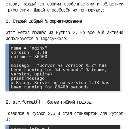
строк, каждый со своими особенностями и областями
применения. Давайте разберём их по порядку:
1. Старый добрый % форматирование
Этот метод пришёл из Python 2, но всё ещё активно
используется в legacy-коде:
name = "nginx"

version = 1.18

uptime = 86400

message = "Server %s version %.2f has 
been running for %d seconds" % (name, 
version, uptime)

print(message)

# Вывод: Server nginx version 1.18 has 
2. str.format() — более гибкий подход
Появился в Python 2.6 и стал стандартом для Python
3:
server_info = {
