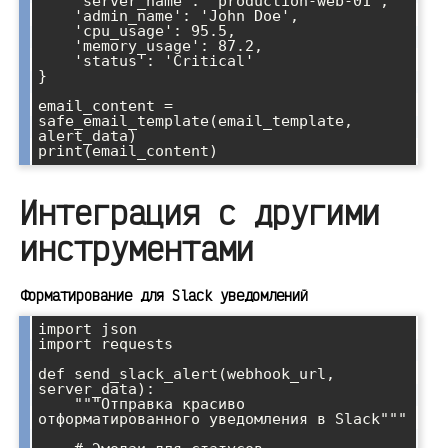
    'server_name': 'production-web-01',

    'admin_name': 'John Doe',

    'cpu_usage': 95.5,

    'memory_usage': 87.2,

    'status': 'Critical'

}

email_content = 
safe_email_template(email_template, 
alert_data)

Интеграция с другими
инструментами
Форматирование для Slack уведомлений
import json

import requests

def send_slack_alert(webhook_url, 
server_data):

    """Отправка красиво 
отформатированного уведомления в Slack"""
