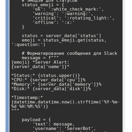
    # Эмодзи для статусов

    status_emoji = {

        'ok': ':white_check_mark:',

        'warning': ':warning:',

        'critical': ':rotating_light:',

        'offline': ':x:'

    }

    status = server_data['status']

    emoji = status_emoji.get(status, 
':question:')

    # Форматирование сообщения для Slack

    message = f"""

{emoji} *Server Alert: 
{server_data['name']}*

*Status:* {status.upper()}

*CPU:* {server_data['cpu']}% 

*Memory:* {server_data['memory']}%

*Disk:* {server_data['disk']}%

*Timestamp:* 
{datetime.datetime.now().strftime('%Y-%m-
%d %H:%M:%S')}

"""

    payload = {

        'text': message,

        'username': 'ServerBot',
