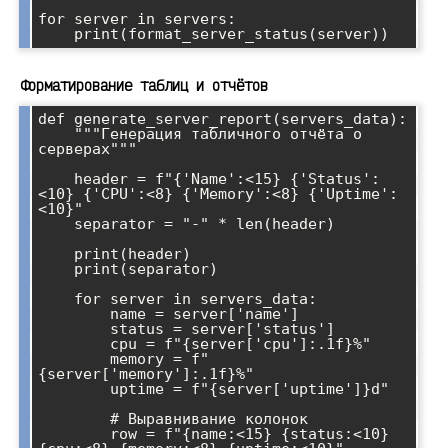
for server in servers:

Форматирование таблиц и отчётов
def generate_server_report(servers_data):

    """Генерация табличного отчёта о 
серверах"""

    header = f"{'Name':<15} {'Status':
<10} {'CPU':<8} {'Memory':<8} {'Uptime':
<10}"

    separator = "-" * len(header)

    print(header)

    print(separator)

    for server in servers_data:

        name = server['name']

        status = server['status']

        cpu = f"{server['cpu']:.1f}%"

        memory = f"
{server['memory']:.1f}%"

        uptime = f"{server['uptime']}d"

        # Выравнивание колонок

        row = f"{name:<15} {status:<10} 