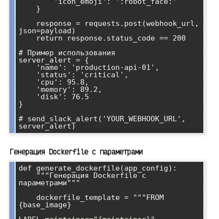
        'icon_emoji': ':robot_face:'

    }

    response = requests.post(webhook_url, 
json=payload)

    return response.status_code == 200

# Пример использования

server_alert = {

    'name': 'production-api-01',

    'status': 'critical',

    'cpu': 95.8,

    'memory': 89.2,

    'disk': 76.5

}

# send_slack_alert('YOUR_WEBHOOK_URL', 
Генерация Dockerfile с параметрами
def generate_dockerfile(app_config):

    """Генерация Dockerfile с 
параметрами"""

    dockerfile_template = """FROM 
{base_image}
