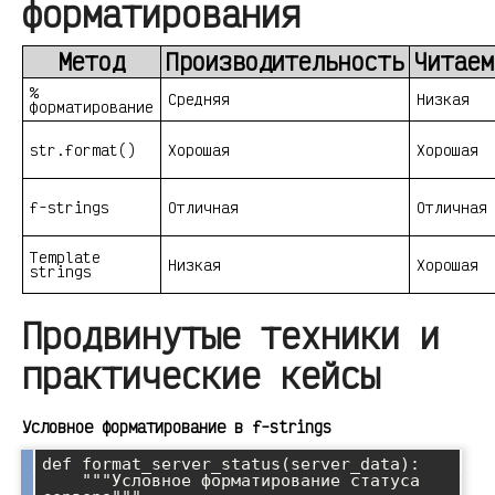
форматирования
Метод
Производительность
Читаем
%
Средняя
Низкая
форматирование
str.format()
Хорошая
Хорошая
f-strings
Отличная
Отличная
Template
Низкая
Хорошая
strings
Продвинутые техники и
практические кейсы
Условное форматирование в f-strings
def format_server_status(server_data):

    """Условное форматирование статуса 