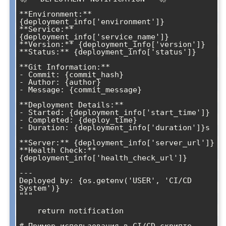
**Environment:** 
{deployment_info['environment']}

**Service:** 
{deployment_info['service_name']}

**Version:** {deployment_info['version']}

**Status:** {deployment_info['status']}

**Git Information:**

- Commit: {commit_hash}

- Author: {author}

- Message: {commit_message}

**Deployment Details:**

- Started: {deployment_info['start_time']}

- Completed: {deploy_time}

- Duration: {deployment_info['duration']}s

**Server:** {deployment_info['server_url']}

**Health Check:** 
{deployment_info['health_check_url']}

---

Deployed by: {os.getenv('USER', 'CI/CD 
System')}

"""

    return notification

# Пример использования в CI/CD скрипте
