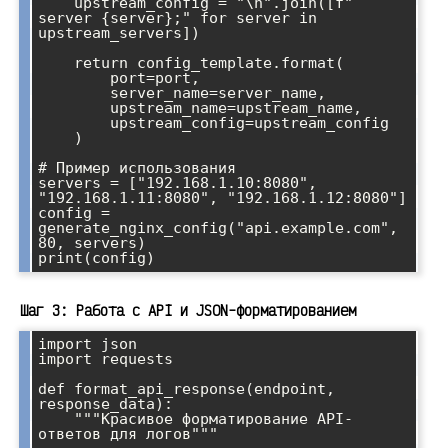
    upstream_config = "\n".join([f"    
server {server};" for server in 
upstream_servers])

    return config_template.format(

        port=port,

        server_name=server_name,

        upstream_name=upstream_name,

        upstream_config=upstream_config

    )

# Пример использования

servers = ["192.168.1.10:8080", 
"192.168.1.11:8080", "192.168.1.12:8080"]

config = 
generate_nginx_config("api.example.com", 
80, servers)

Шаг 3: Работа с API и JSON-форматированием
import json

import requests

def format_api_response(endpoint, 
response_data):

    """Красивое форматирование API-
ответов для логов"""
