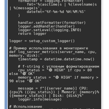
    formatter = logging.Formatter(

        fmt='%(asctime)s | %(levelname)s 
| %(message)s',

        datefmt='%Y-%m-%d %H:%M:%S'

    )

    handler.setFormatter(formatter)

    logger.addHandler(handler)

    logger.setLevel(logging.INFO)

    return logger

logger = setup_custom_logger()

# Пример использования в мониторинге

def log_server_metrics(server_name, cpu, 
memory, disk):

    timestamp = datetime.datetime.now()

    # f-string с условным форматированием

    cpu_status = "🔴 HIGH" if cpu > 80 
else "🟢 OK"

    memory_status = "🔴 HIGH" if memory > 
90 else "🟢 OK"

    message = f"[{server_name}] CPU: 
{cpu}% ({cpu_status}) | Memory: {memory}% 
({memory_status}) | Disk: {disk}%"

    logger.info(message)

# Использование
