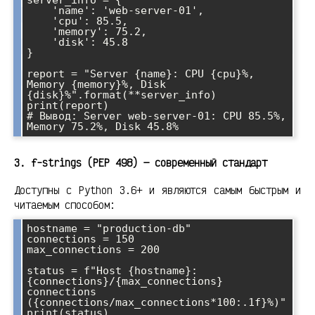
    'name': 'web-server-01',

    'cpu': 85.5,

    'memory': 75.2,

    'disk': 45.8

}

report = "Server {name}: CPU {cpu}%, 
Memory {memory}%, Disk 
{disk}%".format(**server_info)

print(report)

# Вывод: Server web-server-01: CPU 85.5%, 
3. f-strings (PEP 498) — современный стандарт
Доступны с Python 3.6+ и являются самым быстрым и
читаемым способом:
hostname = "production-db"

connections = 150

max_connections = 200

status = f"Host {hostname}: 
{connections}/{max_connections} 
connections 
({connections/max_connections*100:.1f}%)"

print(status)
