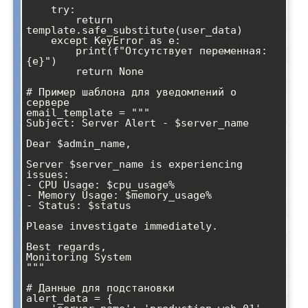
    try:

        return 
template.safe_substitute(user_data)

    except KeyError as e:

        print(f"Отсутствует переменная: 
{e}")

        return None

# Пример шаблона для уведомлений о 
сервере

email_template = """

Subject: Server Alert - $server_name

Dear $admin_name,

Server $server_name is experiencing 
issues:

- CPU Usage: $cpu_usage%

- Memory Usage: $memory_usage%

- Status: $status

Please investigate immediately.

Best regards,

Monitoring System

"""

# Данные для подстановки

alert_data = {
