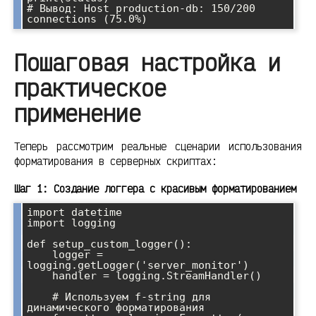
# Вывод: Host production-db: 150/200 
Пошаговая настройка и
практическое
применение
Теперь рассмотрим реальные сценарии использования
форматирования в серверных скриптах:
Шаг 1: Создание логгера с красивым форматированием
import datetime

import logging

def setup_custom_logger():

    logger = 
logging.getLogger('server_monitor')

    handler = logging.StreamHandler()

    # Используем f-string для 
динамического форматирования
