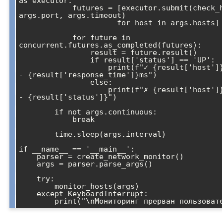
as executor:

            futures = [executor.submit(check_host, host, 
args.port, args.timeout) 

                      for host in args.hosts]

            for future in 
concurrent.futures.as_completed(futures):

                result = future.result()

                if result['status'] == 'UP':

                    print(f"✓ {result['host']}:{result['port']} 
- {result['response_time']}ms")

                else:

                    print(f"✗ {result['host']}:{result['port']} 
- {result['status']}")

        if not args.continuous:

            break

        time.sleep(args.interval)

if __name__ == '__main__':

    parser = create_network_monitor()

    args = parser.parse_args()

    try:

        monitor_hosts(args)

    except KeyboardInterrupt:
