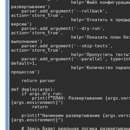
                       help='Файл конфигурации 
развертывания')

    parser.add_argument('--rollback', 
action='store_true',

                       help='Откатить к предыдущей 
версии')

    parser.add_argument('--dry-run', 
action='store_true',

                       help='Показать план без 
выполнения')

    parser.add_argument('--skip-tests', 
action='store_true',

                       help='Пропустить тесты')

    parser.add_argument('--parallel', type=int, 
default=1,

                       help='Количество параллельных 
процессов')

    return parser

def deploy(args):

    if args.dry_run:

        print(f"ПЛАН: Развертывание {args.version} в 
{args.environment}")

        return

    print(f"Начинаем развертывание {args.version} в 
{args.environment}")

    # Здесь будет реальная логика развертывания
