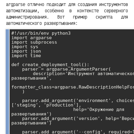
argparse отлично подходит для создания инструментов
автоматизации, особенно в контексте серверного
администрирования. Вот пример скрипта для
автоматического развертывания:
#!/usr/bin/env python3

import argparse

import subprocess

import sys

import json

import time

def create_deployment_tool():

    parser = argparse.ArgumentParser(

        description='Инструмент автоматического 
развертывания',

formatter_class=argparse.RawDescriptionHelpFor
    )

    parser.add_argument('environment', choices=
['staging', 'production'],

                       help='Окружение для 
развертывания')

    parser.add_argument('version', help='Версия для 
развертывания')

    parser.add_argument('--config', required=True,
