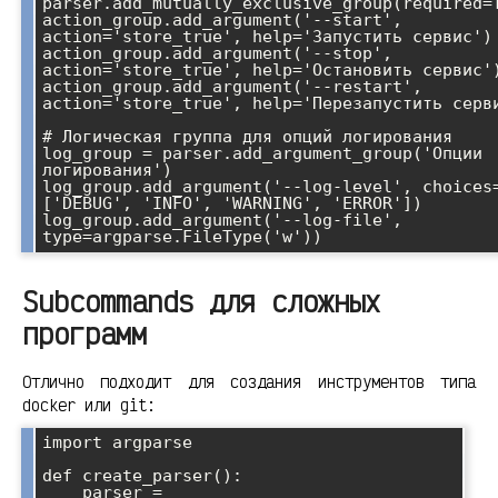
parser.add_mutually_exclusive_group(required=T
action_group.add_argument('--start', 
action='store_true', help='Запустить сервис')

action_group.add_argument('--stop', 
action='store_true', help='Остановить сервис')
action_group.add_argument('--restart', 
action='store_true', help='Перезапустить серви
# Логическая группа для опций логирования

log_group = parser.add_argument_group('Опции 
логирования')

log_group.add_argument('--log-level', choices
['DEBUG', 'INFO', 'WARNING', 'ERROR'])

log_group.add_argument('--log-file', 
Subcommands для сложных
программ
Отлично подходит для создания инструментов типа
docker или git:
import argparse

def create_parser():

    parser = 