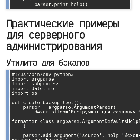
Практические примеры
для серверного
администрирования
Утилита для бэкапов
#!/usr/bin/env python3

import argparse

import subprocess

import datetime

import os

def create_backup_tool():

    parser = argparse.ArgumentParser(

        description='Инструмент для создания бэкапов',

formatter_class=argparse.ArgumentDefaultsHelpF
    )

    parser.add_argument('source', help='Исходный 