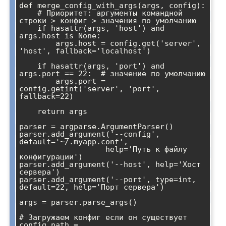
def merge_config_with_args(args, config):

    # Приоритет: аргументы командной 
строки > конфиг > значения по умолчанию

    if hasattr(args, 'host') and 
args.host is None:

        args.host = config.get('server', 
'host', fallback='localhost')

    if hasattr(args, 'port') and 
args.port == 22:  # значение по умолчанию

        args.port = 
config.getint('server', 'port', 
fallback=22)

    return args

parser = argparse.ArgumentParser()

parser.add_argument('--config', 
default='~/.myapp.conf',

                   help='Путь к файлу 
конфигурации')

parser.add_argument('--host', help='Хост 
сервера')

parser.add_argument('--port', type=int, 
default=22, help='Порт сервера')

args = parser.parse_args()

# Загружаем конфиг если он существует

config_path = 