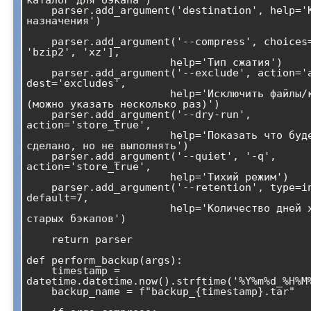
каталог для бэкапа')

    parser.add_argument('destination', help='Каталог 
назначения')

    parser.add_argument('--compress', choices=['gzip', 
'bzip2', 'xz'], 

                       help='Тип сжатия')

    parser.add_argument('--exclude', action='append', 
dest='excludes',

                       help='Исключить файлы/каталоги 
(можно указать несколько раз)')

    parser.add_argument('--dry-run', 
action='store_true',

                       help='Показать что будет 
сделано, но не выполнять')

    parser.add_argument('--quiet', '-q', 
action='store_true',

                       help='Тихий режим')

    parser.add_argument('--retention', type=int, 
default=7,

                       help='Количество дней хранения 
старых бэкапов')

    return parser

def perform_backup(args):

    timestamp = 
datetime.datetime.now().strftime('%Y%m%d_%H%M%
    backup_name = f"backup_{timestamp}.tar"
