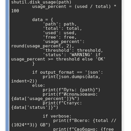
shutil.disk_usage(path)

        usage_percent = (used / total) * 
100

        data = {

            'path': path,

            'total': total,

            'used': used,

            'free': free,

            'usage_percent': 
round(usage_percent, 2),

            'threshold': threshold,

            'status': 'WARNING' if 
usage_percent >= threshold else 'OK'

        }

        if output_format == 'json':

            print(json.dumps(data, 
indent=2))

        else:

            print(f"Путь: {path}")

            print(f"Использовано: 
{data['usage_percent']}%")

            print(f"Статус: 
{data['status']}")

            if verbose:

                print(f"Всего: {total // 
(1024**3)} GB")

                print(f"Свободно: {free 