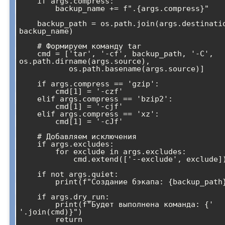
    if args.compress:

        backup_name += f".{args.compress}"

    backup_path = os.path.join(args.destination, 
backup_name)

    # Формируем команду tar

    cmd = ['tar', '-cf', backup_path, '-C', 
os.path.dirname(args.source), 

           os.path.basename(args.source)]

    if args.compress == 'gzip':

        cmd[1] = '-czf'

    elif args.compress == 'bzip2':

        cmd[1] = '-cjf'

    elif args.compress == 'xz':

        cmd[1] = '-cJf'

    # Добавляем исключения

    if args.excludes:

        for exclude in args.excludes:

            cmd.extend(['--exclude', exclude])

    if not args.quiet:

        print(f"Создание бэкапа: {backup_path}")

    if args.dry_run:

        print(f"Будет выполнена команда: {' 
'.join(cmd)}")

        return
