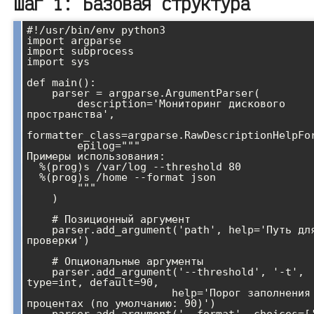
Шаг 1: Базовая структура
#!/usr/bin/env python3

import argparse

import subprocess

import sys

def main():

    parser = argparse.ArgumentParser(

        description='Мониторинг дискового 
пространства',

formatter_class=argparse.RawDescriptionHelpFor
        epilog="""

Примеры использования:

  %(prog)s /var/log --threshold 80

  %(prog)s /home --format json

        """

    )

    # Позиционный аргумент

    parser.add_argument('path', help='Путь для 
проверки')

    # Опциональные аргументы

    parser.add_argument('--threshold', '-t', 
type=int, default=90,

                       help='Порог заполнения в 
процентах (по умолчанию: 90)')
