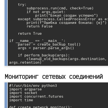
    try:

        subprocess.run(cmd, check=True)

        if not args.quiet:

            print("Бэкап создан успешно")

    except subprocess.CalledProcessError as e:

        print(f"Ошибка создания бэкапа: {e}")

        return False

    return True

if __name__ == '__main__':

    parser = create_backup_tool()

    args = parser.parse_args()

    if perform_backup(args):

        cleanup_old_backups(args.destination, 
Мониторинг сетевых соединений
#!/usr/bin/env python3

import argparse

import socket

import concurrent.futures

import time

def create_network_monitor():
