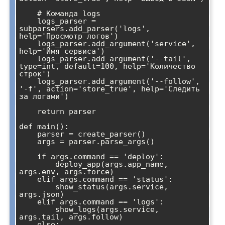
    # Команда logs

    logs_parser = 
subparsers.add_parser('logs', 
help='Просмотр логов')

    logs_parser.add_argument('service', 
help='Имя сервиса')

    logs_parser.add_argument('--tail', 
type=int, default=100, help='Количество 
строк')

    logs_parser.add_argument('--follow', 
'-f', action='store_true', help='Следить 
за логами')

    return parser

def main():

    parser = create_parser()

    args = parser.parse_args()

    if args.command == 'deploy':

        deploy_app(args.app_name, 
args.env, args.force)

    elif args.command == 'status':

        show_status(args.service, 
args.json)

    elif args.command == 'logs':

        show_logs(args.service, 
args.tail, args.follow)

    else:
