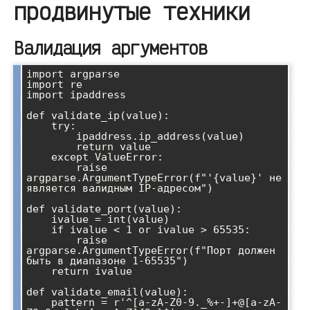
продвинутые техники
Валидация аргументов
import argparse

import re

import ipaddress

def validate_ip(value):

    try:

        ipaddress.ip_address(value)

        return value

    except ValueError:

        raise 
argparse.ArgumentTypeError(f"'{value}' не 
является валидным IP-адресом")

def validate_port(value):

    ivalue = int(value)

    if ivalue < 1 or ivalue > 65535:

        raise 
argparse.ArgumentTypeError(f"Порт должен 
быть в диапазоне 1-65535")

    return ivalue

def validate_email(value):

    pattern = r'^[a-zA-Z0-9._%+-]+@[a-zA-