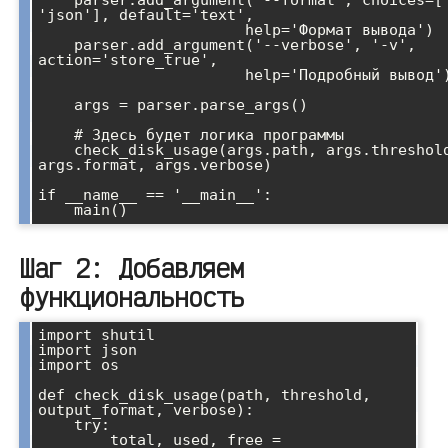
    parser.add_argument('--format', choices=['text', 
'json'], default='text',

                       help='Формат вывода')

    parser.add_argument('--verbose', '-v', 
action='store_true',

                       help='Подробный вывод')

    args = parser.parse_args()

    # Здесь будет логика программы

    check_disk_usage(args.path, args.threshold, 
args.format, args.verbose)

if __name__ == '__main__':

Шаг 2: Добавляем
функциональность
import shutil

import json

import os

def check_disk_usage(path, threshold, 
output_format, verbose):

    try:

        total, used, free = 