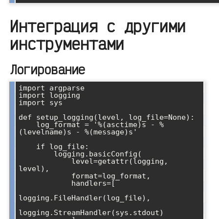
Интеграция с другими
инструментами
Логирование
import argparse

import logging

import sys

def setup_logging(level, log_file=None):

    log_format = '%(asctime)s - %
(levelname)s - %(message)s'

    if log_file:

        logging.basicConfig(

            level=getattr(logging, 
level),

            format=log_format,

            handlers=[

logging.FileHandler(log_file),

logging.StreamHandler(sys.stdout)
