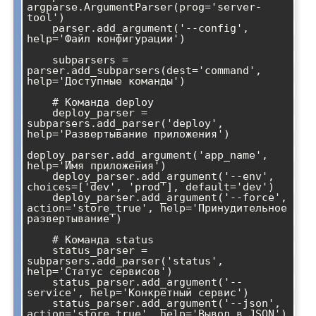
argparse.ArgumentParser(prog='server-
tool')

    parser.add_argument('--config', 
help='Файл конфигурации')

    subparsers = 
parser.add_subparsers(dest='command', 
help='Доступные команды')

    # Команда deploy

    deploy_parser = 
subparsers.add_parser('deploy', 
help='Развертывание приложения')

deploy_parser.add_argument('app_name', 
help='Имя приложения')

    deploy_parser.add_argument('--env', 
choices=['dev', 'prod'], default='dev')

    deploy_parser.add_argument('--force', 
action='store_true', help='Принудительное 
развертывание')

    # Команда status

    status_parser = 
subparsers.add_parser('status', 
help='Статус сервисов')

    status_parser.add_argument('--
service', help='Конкретный сервис')

    status_parser.add_argument('--json', 
action='store_true', help='Вывод в JSON')
