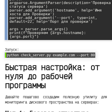
argparse.ArgumentParser(description='Проверка 
статуса сервера')

parser.add_argument('hostname', help='Имя 
хоста для проверки')

parser.add_argument('--port', type=int, 
default=22, help='Порт для проверки')

args = parser.parse_args()

print(f"Проверяем {args.hostname}:
Запуск:
python check_server.py example.com --port 80
Быстрая настройка: от
нуля до рабочей
программы
Давайте пошагово создадим полезную утилиту для
мониторинга дискового пространства на серверах: