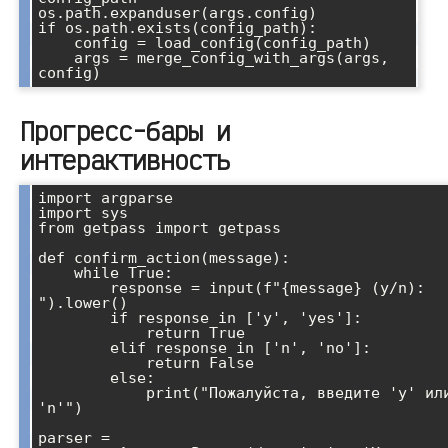
os.path.expanduser(args.config)

if os.path.exists(config_path):

    config = load_config(config_path)

    args = merge_config_with_args(args, 
Прогресс-бары и
интерактивность
import argparse

import sys

from getpass import getpass

def confirm_action(message):

    while True:

        response = input(f"{message} (y/n): 
").lower()

        if response in ['y', 'yes']:

            return True

        elif response in ['n', 'no']:

            return False

        else:

            print("Пожалуйста, введите 'y' или 
'n'")

parser = 