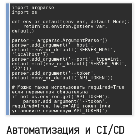
import argparse

import os

def env_or_default(env_var, default=None):

    return os.environ.get(env_var, 
default)

parser = argparse.ArgumentParser()

parser.add_argument('--host', 
default=env_or_default('SERVER_HOST', 
'localhost'))

parser.add_argument('--port', type=int, 
default=int(env_or_default('SERVER_PORT', 
'22')))

parser.add_argument('--token', 
default=env_or_default('API_TOKEN'))

# Можно также использовать required=True 
если переменная обязательна

if not os.environ.get('API_TOKEN'):

    parser.add_argument('--token', 
required=True, help='API токен (или 
Автоматизация и CI/CD