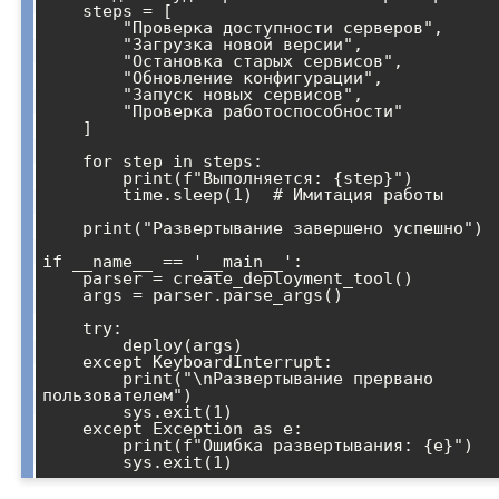
    steps = [

        "Проверка доступности серверов",

        "Загрузка новой версии",

        "Остановка старых сервисов",

        "Обновление конфигурации",

        "Запуск новых сервисов",

        "Проверка работоспособности"

    ]

    for step in steps:

        print(f"Выполняется: {step}")

        time.sleep(1)  # Имитация работы

    print("Развертывание завершено успешно")

if __name__ == '__main__':

    parser = create_deployment_tool()

    args = parser.parse_args()

    try:

        deploy(args)

    except KeyboardInterrupt:

        print("\nРазвертывание прервано 
пользователем")

        sys.exit(1)

    except Exception as e:

        print(f"Ошибка развертывания: {e}")
