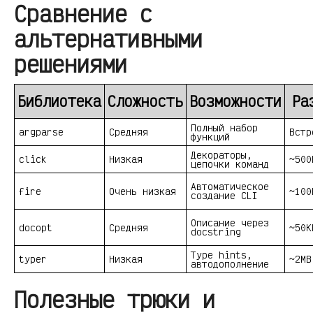
Сравнение с
альтернативными
решениями
Библиотека
Сложность
Возможности
Ра
Полный набор
argparse
Средняя
Встр
функций
Декораторы,
click
Низкая
~500
цепочки команд
Автоматическое
fire
Очень низкая
~100
создание CLI
Описание через
docopt
Средняя
~50K
docstring
Type hints,
typer
Низкая
~2MB
автодополнение
Полезные трюки и