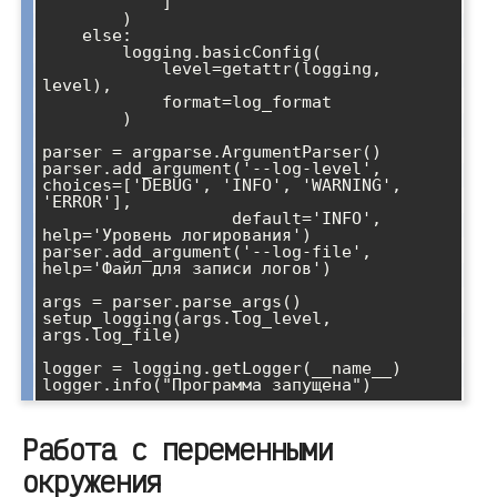
            ]

        )

    else:

        logging.basicConfig(

            level=getattr(logging, 
level),

            format=log_format

        )

parser = argparse.ArgumentParser()

parser.add_argument('--log-level', 
choices=['DEBUG', 'INFO', 'WARNING', 
'ERROR'],

                   default='INFO', 
help='Уровень логирования')

parser.add_argument('--log-file', 
help='Файл для записи логов')

args = parser.parse_args()

setup_logging(args.log_level, 
args.log_file)

logger = logging.getLogger(__name__)

Работа с переменными
окружения