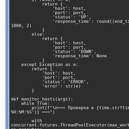
            return {

                'host': host,

                'port': port,

                'status': 'UP',

                'response_time': round((end_time - start_time) * 
1000, 2)

            }

        else:

            return {

                'host': host,

                'port': port,

                'status': 'DOWN',

                'response_time': None

            }

    except Exception as e:

        return {

            'host': host,

            'port': port,

            'status': 'ERROR',

            'error': str(e)

        }

def monitor_hosts(args):

    while True:

        print(f"\n=== Проверка в {time.strftime('%Y-%m-%d 
%H:%M:%S')} ===")

        with 
concurrent.futures.ThreadPoolExecutor(max_work