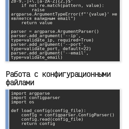
Z0-9.-]+\.[a-zA-Z]{2,}$'

    if not re.match(pattern, value):

        raise 
argparse.ArgumentTypeError(f"'{value}' не 
является валидным email")

    return value

parser = argparse.ArgumentParser()

parser.add_argument('--ip', 
type=validate_ip, required=True)

parser.add_argument('--port', 
type=validate_port, default=22)

parser.add_argument('--email', 
Работа с конфигурационными
файлами
import argparse

import configparser

import os

def load_config(config_file):

    config = configparser.ConfigParser()

    config.read(config_file)

    return config
