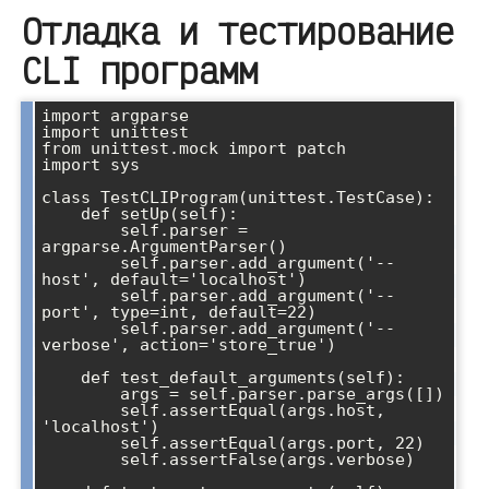
Отладка и тестирование
CLI программ
import argparse

import unittest

from unittest.mock import patch

import sys

class TestCLIProgram(unittest.TestCase):

    def setUp(self):

        self.parser = 
argparse.ArgumentParser()

        self.parser.add_argument('--
host', default='localhost')

        self.parser.add_argument('--
port', type=int, default=22)

        self.parser.add_argument('--
verbose', action='store_true')

    def test_default_arguments(self):

        args = self.parser.parse_args([])

        self.assertEqual(args.host, 
'localhost')

        self.assertEqual(args.port, 22)

        self.assertFalse(args.verbose)
