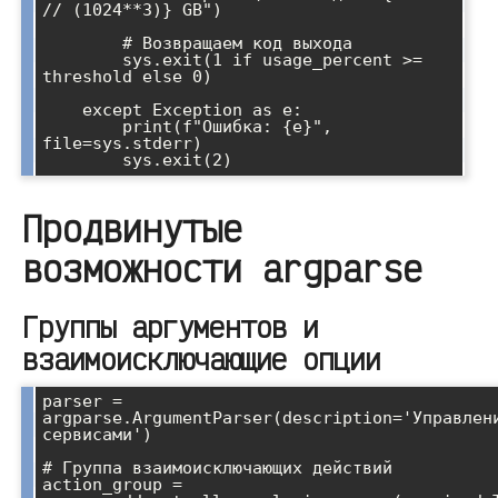
// (1024**3)} GB")

        # Возвращаем код выхода

        sys.exit(1 if usage_percent >= 
threshold else 0)

    except Exception as e:

        print(f"Ошибка: {e}", 
file=sys.stderr)

Продвинутые
возможности argparse
Группы аргументов и
взаимоисключающие опции
parser = 
argparse.ArgumentParser(description='Управлени
сервисами')

# Группа взаимоисключающих действий

action_group = 