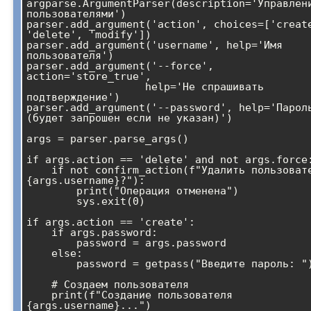
argparse.ArgumentParser(description='Управлени
пользователями')

parser.add_argument('action', choices=['create
'delete', 'modify'])

parser.add_argument('username', help='Имя 
пользователя')

parser.add_argument('--force', 
action='store_true', 

                   help='Не спрашивать 
подтверждение')

parser.add_argument('--password', help='Пароль
(будет запрошен если не указан)')

args = parser.parse_args()

if args.action == 'delete' and not args.force:
    if not confirm_action(f"Удалить пользователя 
{args.username}?"):

        print("Операция отменена")

        sys.exit(0)

if args.action == 'create':

    if args.password:

        password = args.password

    else:

        password = getpass("Введите пароль: ")

    # Создаем пользователя

    print(f"Создание пользователя 