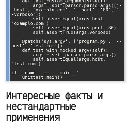
    def test_custom_arguments(self):

        args = self.parser.parse_args(['-
-host', 'example.com', '--port', '80', '-
-verbose'])

        self.assertEqual(args.host, 
'example.com')

        self.assertEqual(args.port, 80)

        self.assertTrue(args.verbose)

    @patch('sys.argv', ['program.py', '--
host', 'test.com'])

    def test_with_mocked_argv(self):

        args = self.parser.parse_args()

        self.assertEqual(args.host, 
'test.com')

if __name__ == '__main__':

Интересные факты и
нестандартные
применения