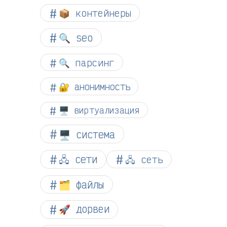
📦 контейнеры
🔍 seo
🔍 парсинг
🔐 анонимность
🖥️ виртуализация
🖥️ система
🖧 сети
🖧 сеть
🗂️ файлы
🚀 дорвеи