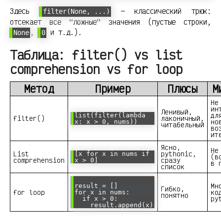
Здесь
— классический трюк:
filter(None, ...)
отсекает все “ложные” значения (пустые строки,
,
и т.д.).
None
0
Таблица: filter() vs list
comprehension vs for loop
Метод
Пример
Плюсы
М
Не
ин
Ленивый,
дл
list(filter(lambda
filter()
лаконичный,
но
x: x > 0, nums))
читабельный
во
ит
Ясно,
Не
List
pythonic,
[x for x in nums if
(в
comprehension
сразу
x > 0]
в 
список
Мн
result = []
Гибко,
for loop
ко
for x in nums:
понятно
py
if x > 0:
result.append(x)