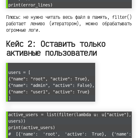
print(error_lines)
Плюсы: не нужно читать весь файл в память, filter()
работает лениво (итератором), можно обрабатывать
огромные логи.
Кейс 2: Оставить только
активные пользователи
users = [
{"name": "root", "active": True},
{"name": "admin", "active": False},
{"name": "user1", "active": True}
]
active_users = list(filter(lambda u: u["active"],
users))
print(active_users)
# [{'name': 'root', 'active': True}, {'name':