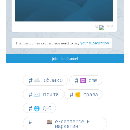
☁︎ облако
⚛ cms
✉️ почта
✊ права
🌐 ДНС
🏬 e-commerce и
маркетинг