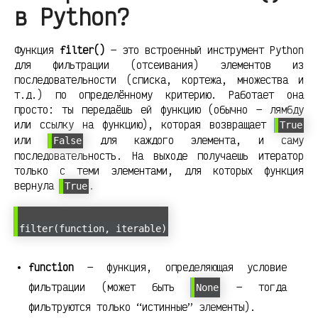
в Python?
Функция
filter()
— это встроенный инструмент Python
для фильтрации (отсеивания) элементов из
последовательности (списка, кортежа, множества и
т.д.) по определённому критерию. Работает она
просто: ты передаёшь ей функцию (обычно — лямбду
или ссылку на функцию), которая возвращает
True
или
для каждого элемента, и саму
False
последовательность. На выходе получаешь итератор
только с теми элементами, для которых функция
вернула
.
True
filter(function, iterable)
function
— функция, определяющая условие
фильтрации (может быть
— тогда
None
фильтруются только “истинные” элементы).