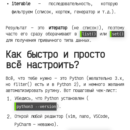
iterable
— последовательность, которую
фильтруем (список, кортеж, генератор и т.д.).
Результат — это
итератор
(не список!), поэтому
часто его сразу оборачивают в
или
list()
set()
для получения привычного типа данных.
Как быстро и просто
всё настроить?
Всё, что тебе нужно — это Python (желательно 3.x,
но filter() есть и в Python 2), и немного желания
автоматизировать рутину. Вот пошаговый чек-лист:
Убедись, что Python установлен (
).
python3 --version
Открой любой редактор (vim, nano, VSCode,
PyCharm — неважно).