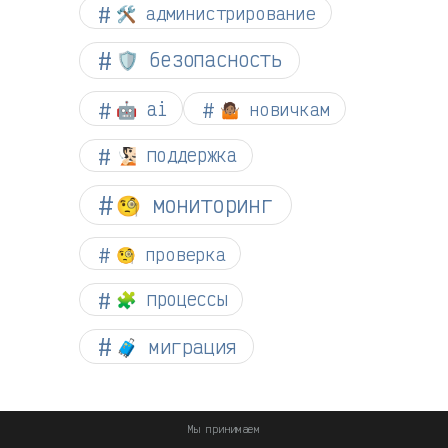
🛠️ администрирование
🛡️ безопасность
🤖 ai
🤷🏽 новичкам
🧏🏻 поддержка
🧐 мониторинг
🧐 проверка
🧩 процессы
🧳 миграция
Мы принимаем