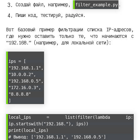
Создай файл, например,
.
filter_example.py
Пиши код, тестируй, радуйся.
Вот базовый пример фильтрации списка IP-адресов,
где нужно оставить только те, что начинаются с
“192.168.” (например, для локальной сети):
ips = [
"192.168.1.1",
"10.0.0.2",
"192.168.0.5",
"172.16.0.3",
"8.8.8.8"
]
local_ips = list(filter(lambda ip:
ip.startswith("192.168."), ips))
print(local_ips)
# Вывод: ['192.168.1.1', '192.168.0.5']