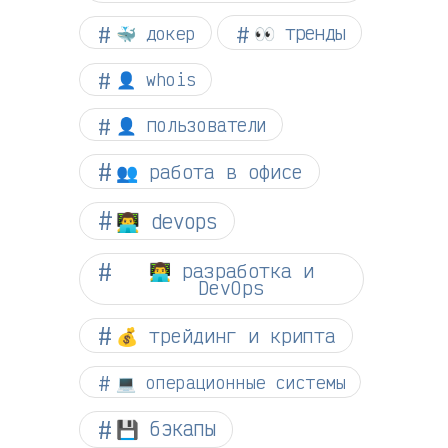
👀 тренды
🐳 докер
👤 whois
👤 пользователи
👥 работа в офисе
👨‍💻 devops
👨‍💻 разработка и
DevOps
💰 трейдинг и крипта
💻 операционные системы
💾 бэкапы