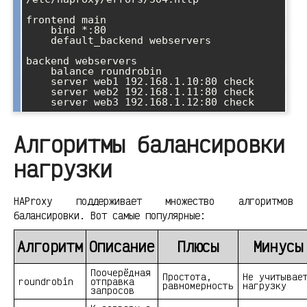
frontend main

    bind *:80

    default_backend webservers

backend webservers

    balance roundrobin

    server web1 192.168.1.10:80 check

    server web2 192.168.1.11:80 check

Алгоритмы балансировки
нагрузки
HAProxy поддерживает множество алгоритмов
балансировки. Вот самые популярные:
Алгоритм
Описание
Плюсы
Минусы
Поочерёдная
Простота,
Не учитывае
roundrobin
отправка
равномерность
нагрузку
запросов