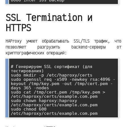
SSL Termination и
HTTPS
HAProxy умеет обрабатывать SSL/TLS трафик, что
позволяет разгрузить backend-серверы от
криптографических операций:
# Генерируем SSL сертификат (для 
тестирования)

sudo mkdir -p /etc/haproxy/certs

sudo openssl req -x509 -newkey rsa:4096 -
keyout /tmp/key.pem -out /tmp/cert.pem -
days 365 -nodes

sudo cat /tmp/cert.pem /tmp/key.pem > 
/etc/haproxy/certs/example.com.pem

sudo chown haproxy:haproxy 
/etc/haproxy/certs/example.com.pem

sudo chmod 600 