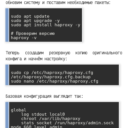
обновим систему и поставим необходимые пакеты:
sudo apt update

sudo apt upgrade -y

sudo apt install haproxy -y

# Проверим версию

Теперь создадим резервную копию оригинального
конфига и начнём настройку:
sudo cp /etc/haproxy/haproxy.cfg 
/etc/haproxy/haproxy.cfg.backup

Базовая конфигурация выглядит так:
global

    log stdout local0

    chroot /var/lib/haproxy

    stats socket /run/haproxy/admin.sock 
mode 660 level admin
