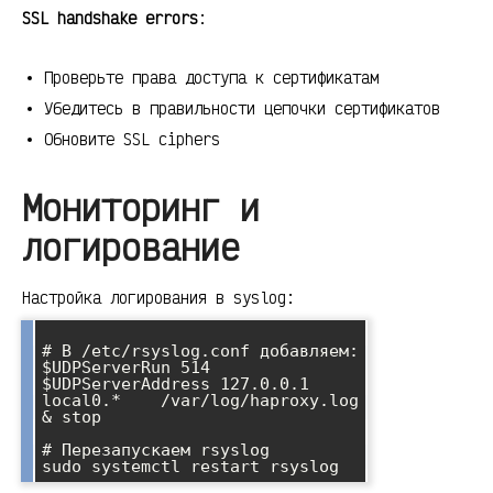
SSL handshake errors
:
Проверьте права доступа к сертификатам
Убедитесь в правильности цепочки сертификатов
Обновите SSL ciphers
Мониторинг и
логирование
Настройка логирования в syslog:
# В /etc/rsyslog.conf добавляем:

$UDPServerRun 514

$UDPServerAddress 127.0.0.1

local0.*    /var/log/haproxy.log

& stop

# Перезапускаем rsyslog
