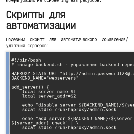
конфигурацию на основе Ingress ресурсов.
Скрипты для
автоматизации
Полезный скрипт для автоматического добавления/
удаления серверов:
#!/bin/bash

# manage_backend.sh - управление backend серве
HAPROXY_STATS_URL="http://admin:password123@lo
BACKEND_NAME="webservers"

add_server() {

    local server_name=$1

    local server_addr=$2

    echo "disable server ${BACKEND_NAME}/${server_name}" | \

    socat stdio /run/haproxy/admin.sock

    echo "add server ${BACKEND_NAME}/${server_name} 
${server_addr} check" | \

    socat stdio /run/haproxy/admin.sock
