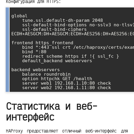
Конфигурация для HTTPS:
global

    tune.ssl.default-dh-param 2048

    ssl-default-bind-options no-sslv3 no-tlsv10 no-tlsv11

    ssl-default-bind-ciphers 
ECDH+AESGCM:DH+AESGCM:ECDH+AES256:DH+AES256:EC
frontend https_frontend

    bind *:443 ssl crt /etc/haproxy/certs/example.com.pem

    bind *:80

    redirect scheme https if !{ ssl_fc }

    default_backend webservers

backend webservers

    balance roundrobin

    option httpchk GET /health

    server web1 192.168.1.10:80 check

Статистика и веб-
интерфейс
HAProxy предоставляет отличный веб-интерфейс для