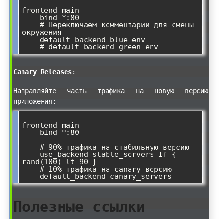
frontend main

    bind *:80

    # Переключаем комментарий для смены 
окружения

    default_backend blue_env

Canary Releases
:
Направляйте часть трафика на новую версию
приложения:
frontend main

    bind *:80

    # 90% трафика на стабильную версию

    use_backend stable_servers if { 
rand(100) lt 90 }

    # 10% трафика на canary версию

Полезные ссылки