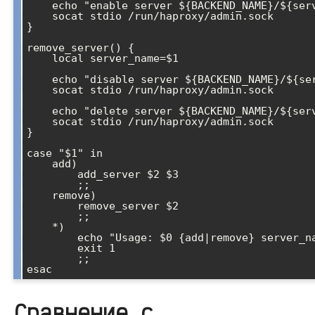
    echo "enable server ${BACKEND_NAME}/${server_name}" | \

    socat stdio /run/haproxy/admin.sock

}

remove_server() {

    local server_name=$1

    echo "disable server ${BACKEND_NAME}/${server_name}" | \

    socat stdio /run/haproxy/admin.sock

    echo "delete server ${BACKEND_NAME}/${server_name}" | \

    socat stdio /run/haproxy/admin.sock

}

case "$1" in

    add)

        add_server $2 $3

        ;;

    remove)

        remove_server $2

        ;;

    *)

        echo "Usage: $0 {add|remove} server_name [server_addr]"

        exit 1

        ;;

Сравнение с