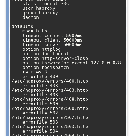
    stats timeout 30s

    user haproxy

    group haproxy

    daemon

defaults

    mode http

    timeout connect 5000ms

    timeout client 50000ms

    timeout server 50000ms

    option httplog

    option dontlognull

    option http-server-close

    option forwardfor except 127.0.0.0/8

    option redispatch

    retries 3

    errorfile 400 
/etc/haproxy/errors/400.http

    errorfile 403 
/etc/haproxy/errors/403.http

    errorfile 408 
/etc/haproxy/errors/408.http

    errorfile 500 
/etc/haproxy/errors/500.http

    errorfile 502 
/etc/haproxy/errors/502.http

    errorfile 503 
/etc/haproxy/errors/503.http

    errorfile 504 
/etc/haproxy/errors/504.http
