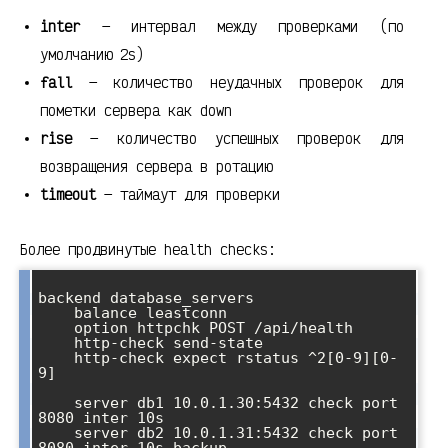
inter
— интервал между проверками (по
умолчанию 2s)
fall
— количество неудачных проверок для
пометки сервера как down
rise
— количество успешных проверок для
возвращения сервера в ротацию
timeout
— таймаут для проверки
Более продвинутые health checks:
backend database_servers

    balance leastconn

    option httpchk POST /api/health

    http-check send-state

    http-check expect rstatus ^2[0-9][0-
9]

    server db1 10.0.1.30:5432 check port 
8080 inter 10s

    server db2 10.0.1.31:5432 check port 