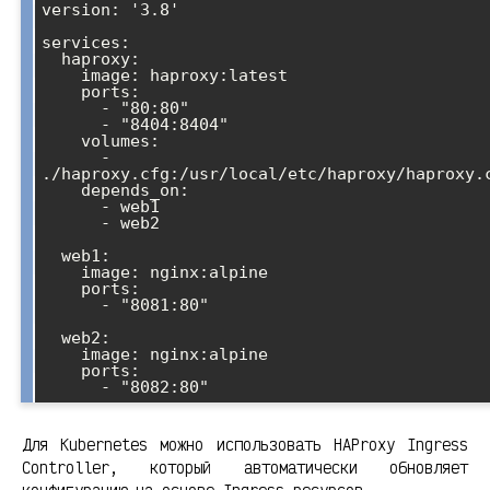
version: '3.8'

services:

  haproxy:

    image: haproxy:latest

    ports:

      - "80:80"

      - "8404:8404"

    volumes:

      - 
./haproxy.cfg:/usr/local/etc/haproxy/haproxy.c
    depends_on:

      - web1

      - web2

  web1:

    image: nginx:alpine

    ports:

      - "8081:80"

  web2:

    image: nginx:alpine

    ports:

Для Kubernetes можно использовать HAProxy Ingress
Controller, который автоматически обновляет