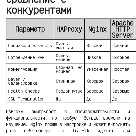
конкурентами
Apache
Параметр
HAProxy
Nginx
HTTP
Server
Очень
Производительность
Высокая
Средняя
высокая
Очень
Потребление RAM
Низкое
Высокое
низкое
Сложная, но
Конфигурация
Умеренная
Простая
мощная
Layer 7
Отличная
Хорошая
Базовая
балансировка
Health Checks
Продвинутые
Базовые
Базовые
SSL Termination
Да
Да
Да
HAProxy выигрывает в производительности и
функциональности, но требует больше времени на
изучение. Nginx проще в настройке и может выполнять
роль веб-сервера, а Traefik идеален для