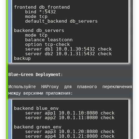
frontend db_frontend

    bind *:5432

    mode tcp

    default_backend db_servers

backend db_servers

    mode tcp

    balance leastconn

    option tcp-check

    server db1 10.0.1.30:5432 check

    server db2 10.0.1.31:5432 check 
Blue-Green Deployment
:
Используйте HAProxy для плавного переключения
между версиями приложения:
backend blue_env

    server app1 10.0.1.10:8080 check

    server app2 10.0.1.11:8080 check

backend green_env

    server app3 10.0.1.20:8080 check

    server app4 10.0.1.21:8080 check
