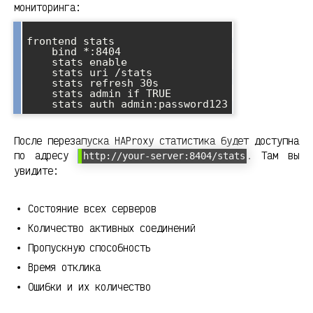
мониторинга:
frontend stats

    bind *:8404

    stats enable

    stats uri /stats

    stats refresh 30s

    stats admin if TRUE

После перезапуска HAProxy статистика будет доступна
по адресу
. Там вы
http://your-server:8404/stats
увидите:
Состояние всех серверов
Количество активных соединений
Пропускную способность
Время отклика
Ошибки и их количество