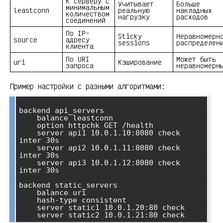
К серверу с
Учитывает
Больше
минимальным
leastconn
реальную
накладных
количеством
нагрузку
расходов
соединений
По IP-
Sticky
Неравномерн
source
адресу
sessions
распределен
клиента
По URI
Может быть
uri
Кэширование
запроса
неравномерн
Пример настройки с разными алгоритмами:
backend api_servers

    balance leastconn

    option httpchk GET /health

    server api1 10.0.1.10:8080 check 
inter 30s

    server api2 10.0.1.11:8080 check 
inter 30s

    server api3 10.0.1.12:8080 check 
inter 30s

backend static_servers

    balance uri

    hash-type consistent

    server static1 10.0.1.20:80 check
