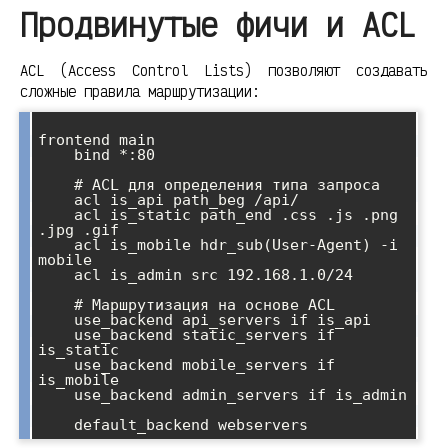
Продвинутые фичи и ACL
ACL (Access Control Lists) позволяют создавать
сложные правила маршрутизации:
frontend main

    bind *:80

    # ACL для определения типа запроса

    acl is_api path_beg /api/

    acl is_static path_end .css .js .png 
.jpg .gif

    acl is_mobile hdr_sub(User-Agent) -i 
mobile

    acl is_admin src 192.168.1.0/24

    # Маршрутизация на основе ACL

    use_backend api_servers if is_api

    use_backend static_servers if 
is_static

    use_backend mobile_servers if 
is_mobile

    use_backend admin_servers if is_admin
