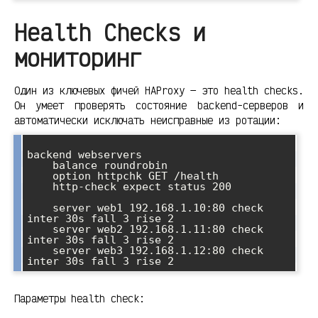
Health Checks и
мониторинг
Один из ключевых фичей HAProxy — это health checks.
Он умеет проверять состояние backend-серверов и
автоматически исключать неисправные из ротации:
backend webservers

    balance roundrobin

    option httpchk GET /health

    http-check expect status 200

    server web1 192.168.1.10:80 check 
inter 30s fall 3 rise 2

    server web2 192.168.1.11:80 check 
inter 30s fall 3 rise 2

    server web3 192.168.1.12:80 check 
Параметры health check: