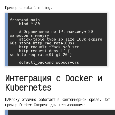
Пример с rate limiting:
frontend main

    bind *:80

    # Ограничение по IP: максимум 20 
запросов в минуту

    stick-table type ip size 100k expire 
60s store http_req_rate(60s)

    http-request track-sc0 src

    http-request deny if { 
sc_http_req_rate(0) gt 20 }

Интеграция с Docker и
Kubernetes
HAProxy отлично работает в контейнерной среде. Вот
пример Docker Compose для тестирования: