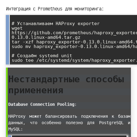
Интеграция с Prometheus для мониторинга:
# Устанавливаем HAProxy exporter

wget 
https://github.com/prometheus/haproxy_exporte
0.13.0.linux-amd64.tar.gz

tar -xzf haproxy_exporter-0.13.0.linux-amd64.t
sudo mv haproxy_exporter-0.13.0.linux-amd64/ha
# Создаём systemd unit

sudo tee /etc/systemd/system/haproxy_exporter
Нестандартные способы
применения
Database Connection Pooling
:
HAProxy может балансировать подключения к базам
данных, что особенно полезно для PostgreSQL и
MySQL: