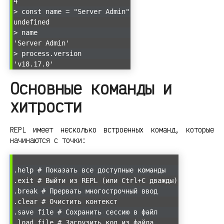
4
> const name = "Server Admin"
undefined
> name
'Server Admin'
> process.version
'v18.17.0'
Основные команды и
хитрости
REPL имеет несколько встроенных команд, которые
начинаются с точки:
.help # Показать все доступные команды
.exit # Выйти из REPL (или Ctrl+C дважды)
.break # Прервать многострочный ввод
.clear # Очистить контекст
.save file # Сохранить сессию в файл
.load file # Загрузить код из файла