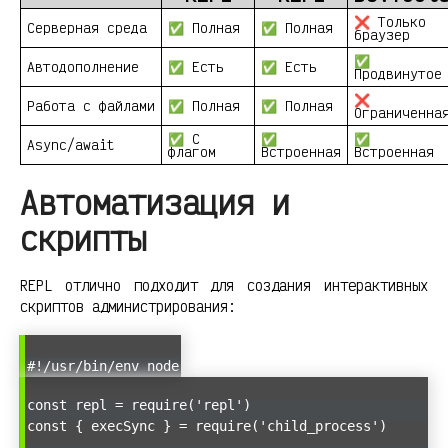
❌ Только
Серверная среда
✅ Полная
✅ Полная
браузер
✅
Автодополнение
✅ Есть
✅ Есть
Продвинутое
❌
Работа с файлами
✅ Полная
✅ Полная
Ограниченна
✅ С
✅
✅
Async/await
флагом
Встроенная
Встроенная
Автоматизация и
скрипты
REPL отлично подходит для создания интерактивных
скриптов администрирования:
#!/usr/bin/env node
const repl = require('repl')
const { execSync } = require('child_process')