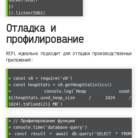
socket.end()
})
}).listen(5001)
Отладка и
профилирование
REPL идеально подходит для отладки производственных
приложений:
> const v8 = require('v8')
> const heapStats = v8.getHeapStatistics()
> console.log(`Heap used:
${(heapStats.used_heap_size / 1024 /
1024).toFixed(2)} MB`)
> // Профилирование функции
> console.time('database-query')
> const result = await db.query('SELECT * FROM