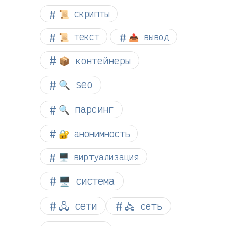
📜 скрипты
📜 текст
📤 вывод
📦 контейнеры
🔍 seo
🔍 парсинг
🔐 анонимность
🖥️ виртуализация
🖥️ система
🖧 сети
🖧 сеть