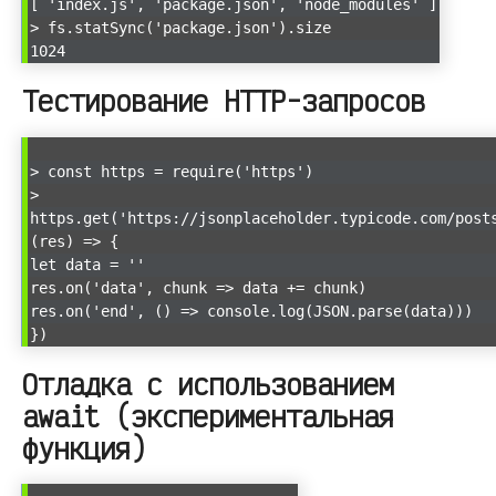
[ 'index.js', 'package.json', 'node_modules' ]
> fs.statSync('package.json').size
1024
Тестирование HTTP-запросов
> const https = require('https')
>
https.get('https://jsonplaceholder.typicode.com/post
(res) => {
let data = ''
res.on('data', chunk => data += chunk)
res.on('end', () => console.log(JSON.parse(data)))
})
Отладка с использованием
await (экспериментальная
функция)