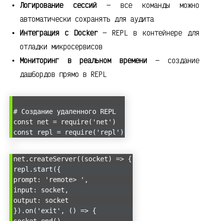
Логирование сессий
— все команды можно
автоматически сохранять для аудита
Интеграция с Docker
— REPL в контейнере для
отладки микросервисов
Мониторинг в реальном времени
— создание
дашбордов прямо в REPL
# Создание удаленного REPL
const net = require('net')
const repl = require('repl')
net.createServer((socket) => {
repl.start({
prompt: 'remote> ',
input: socket,
output: socket
}).on('exit', () => {