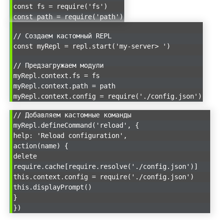
const fs = require('fs')
const path = require('path')
// Создаем кастомный REPL
const myRepl = repl.start('my-server> ')
// Предзагружаем модули
myRepl.context.fs = fs
myRepl.context.path = path
myRepl.context.config = require('./config.json')
// Добавляем кастомные команды
myRepl.defineCommand('reload', {
help: 'Reload configuration',
action(name) {
delete
require.cache[require.resolve('./config.json')]
this.context.config = require('./config.json')
this.displayPrompt()
}
})