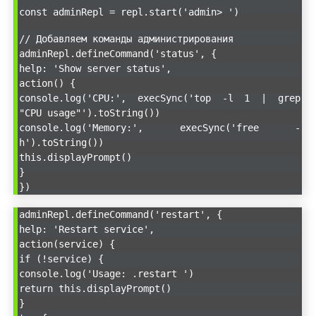
const adminRepl = repl.start('admin> ')
// Добавляем команды администрирования
adminRepl.defineCommand('status', {
help: 'Show server status',
action() {
console.log('CPU:', execSync('top -l 1 | grep
"CPU usage"').toString())
console.log('Memory:', execSync('free -
h').toString())
this.displayPrompt()
}
})
adminRepl.defineCommand('restart', {
help: 'Restart service',
action(service) {
if (!service) {
console.log('Usage: .restart
')
return this.displayPrompt()
}