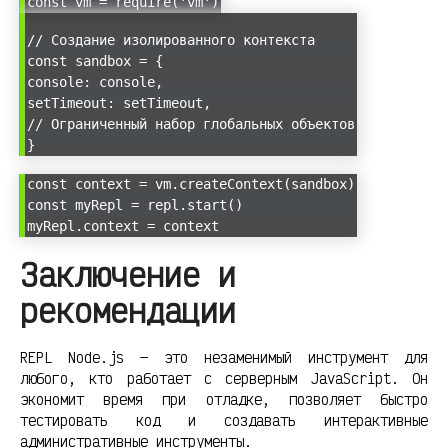
const vm = require('vm')
// Создание изолированного контекста
const sandbox = {
console: console,
setTimeout: setTimeout,
// Ограниченный набор глобальных объектов
}
const context = vm.createContext(sandbox)
const myRepl = repl.start()
myRepl.context = context
Заключение и
рекомендации
REPL Node.js — это незаменимый инструмент для
любого, кто работает с серверным JavaScript. Он
экономит время при отладке, позволяет быстро
тестировать код и создавать интерактивные
административные инструменты.