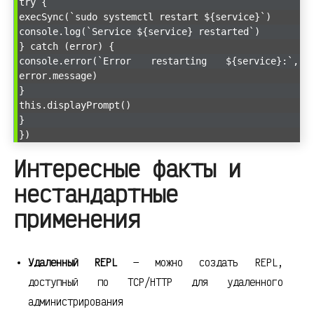
try {
execSync(`sudo systemctl restart ${service}`)
console.log(`Service ${service} restarted`)
} catch (error) {
console.error(`Error restarting ${service}:`,
error.message)
}
this.displayPrompt()
}
})
Интересные факты и
нестандартные
применения
Удаленный REPL
— можно создать REPL,
доступный по TCP/HTTP для удаленного
администрирования