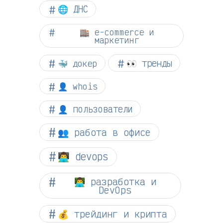
🌐 ДНС
🏬 e-commerce и
маркетинг
👀 тренды
🐳 докер
👤 whois
👤 пользователи
👥 работа в офисе
👨‍💻 devops
👨‍💻 разработка и
DevOps
💰 трейдинг и крипта