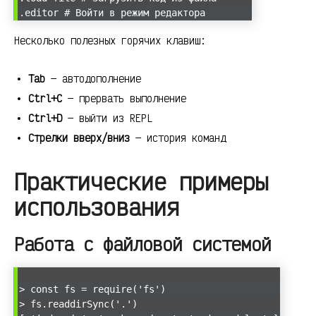
.editor # Войти в режим редактора
Несколько полезных горячих клавиш:
Tab
— автодополнение
Ctrl+C
— прервать выполнение
Ctrl+D
— выйти из REPL
Стрелки вверх/вниз
— история команд
Практические примеры
использования
Работа с файловой системой
> const fs = require('fs')
> fs.readdirSync('.')