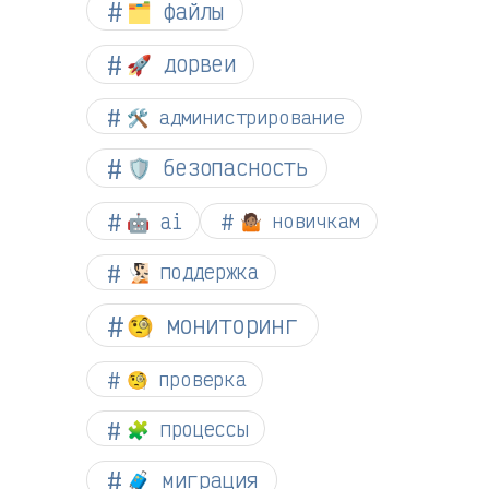
🗂️ файлы
🚀 дорвеи
🛠️ администрирование
🛡️ безопасность
🤖 ai
🤷🏽 новичкам
🧏🏻 поддержка
🧐 мониторинг
🧐 проверка
🧩 процессы
🧳 миграция