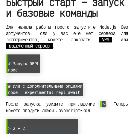
Быстрый старт — запуск
и базовые команды
Для начала работы просто запустите Node.js без
аргументов. Если у вас еще нет сервера для
экспериментов, можете заказать
VPS
или
выделенный сервер
.
# Запуск REPL
node
# Или с дополнительными опциями
node --experimental-repl-await
После запуска увидите приглашение
. Теперь
>
можете вводить любой JavaScript-код:
> 2 + 2