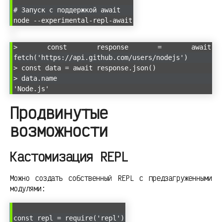
# Запуск с поддержкой await
node --experimental-repl-await
> const response = await
fetch('https://api.github.com/users/nodejs')
> const data = await response.json()
> data.name
'Node.js'
Продвинутые
возможности
Кастомизация REPL
Можно создать собственный REPL с предзагруженными
модулями:
const repl = require('repl')