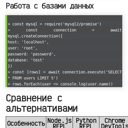
Работа с базами данных
> const mysql = require('mysql2/promise')
> const connection = await
mysql.createConnection({
host: 'localhost',
user: 'root',
password: 'password',
database: 'test'
})
> const [rows] = await connection.execute('SELECT
* FROM users LIMIT 5')
> rows.forEach(user => console.log(user.name))
Сравнение с
альтернативами
Node.js
Python
Chrome
Особенность
REPL
REPL
DevTool