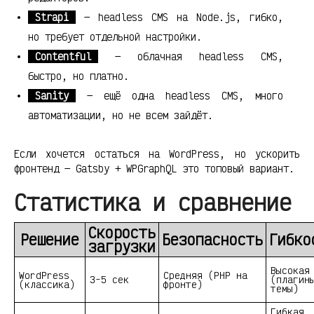
Strapi
— headless CMS на Node.js, гибко,
но требует отдельной настройки.
Contentful
— облачная headless CMS,
быстро, но платно.
Sanity
— ещё одна headless CMS, много
автоматизации, но не всем зайдёт.
Если хочется остаться на WordPress, но ускорить
фронтенд — Gatsby + WPGraphQL это топовый вариант.
Статистика и сравнение
Скорость
Решение
Безопасность
Гибко
загрузки
Высокая
WordPress
Средняя (PHP на
3-5 сек
(плагин
(классика)
фронте)
темы)
Гибкая