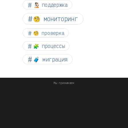
🧏🏻 поддержка
🧐 мониторинг
🧐 проверка
🧩 процессы
🧳 миграция
Мы принимаем