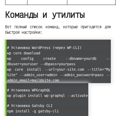
Команды и утилиты
Вот полный список команд, которые пригодятся для
быстрой настройки:
# Установка WordPress (через WP-CLI)
wp core download
wp config create --dbname=yourdb --
dbuser=youruser --dbpass=yourpass
wp core install --url=your-site.com --title="My
Site" --admin_user=admin --admin_password=pass --
admin_email=mail@site.com
# Установка WPGraphQL
wp plugin install wp-graphql --activate
# Установка Gatsby CLI
npm install -g gatsby-cli