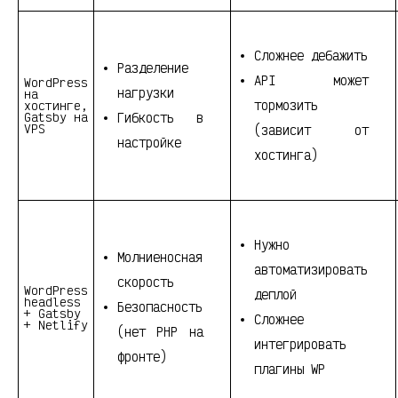
Сложнее дебажить
Разделение
API может
WordPress
нагрузки
на
тормозить
хостинге,
Gatsby на
Гибкость в
VPS
(зависит от
настройке
хостинга)
Нужно
Молниеносная
автоматизировать
скорость
WordPress
деплой
headless
Безопасность
+ Gatsby
Сложнее
+ Netlify
(нет PHP на
интегрировать
фронте)
плагины WP