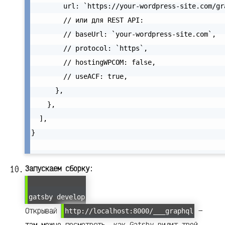
        url: `https://your-wordpress-site.com/gra
        // или для REST API:

        // baseUrl: `your-wordpress-site.com`,

        // protocol: `https`,

        // hostingWPCOM: false,

        // useACF: true,

      },

    },

  ],

}

Запускаем сборку
:
gatsby develop
Открывай
—
http://localhost:8000/___graphql
там можно посмотреть, как Gatsby видит твой