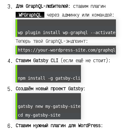
Для GraphQL-любителей
: ставим плагин
WPGraphQL
через админку или командой:
wp plugin install wp-graphql --activate
Теперь твой GraphQL-эндпоинт:
https://your-wordpress-site.com/graphql
Ставим Gatsby CLI
(если ещё не стоит):
npm install -g gatsby-cli
Создаём новый проект Gatsby
:
gatsby new my-gatsby-site
cd my-gatsby-site
Ставим нужный плагин для WordPress
: