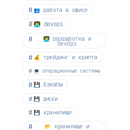
👥 работа в офисе
👨‍💻 devops
👨‍💻 разработка и
DevOps
💰 трейдинг и крипта
💻 операционные системы
💾 бэкапы
💾 диски
💾 хранилище
📂 хранилище и