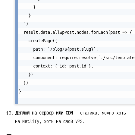
      }

    }

  `)

  result.data.allWpPost.nodes.forEach(post => {

    createPage({

      path: `/blog/${post.slug}`,

      component: require.resolve(`./src/templates
      context: { id: post.id },

    })

  })

}

Деплой на сервер или CDN
— статика, можно хоть
на Netlify, хоть на свой VPS.