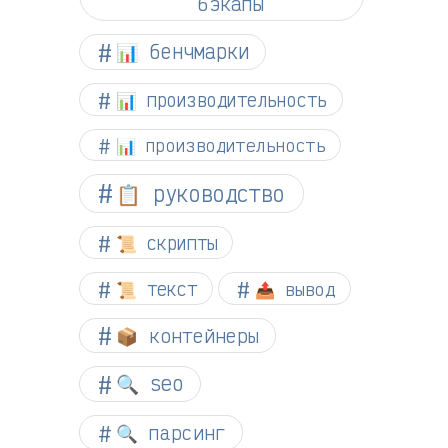
бэкапы
📊 бенчмарки
📊 производительность
📊 производительность
📋 руководство
📜 скрипты
📜 текст
📤 вывод
📦 контейнеры
🔍 seo
🔍 парсинг