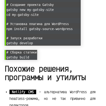
# Создание проекта Gatsby
gatsby new my-gatsby-site
cd my-gatsby-site
# Установка плагина для WordPress
npm install gatsby-source-wordpress
# Запуск разработки
gatsby develop
# Сборка статики
gatsby build
Похожие решения,
программы и утилиты
Netlify CMS
— альтернатива WordPress для
headless-режима, но не так привычно для
редакторов.