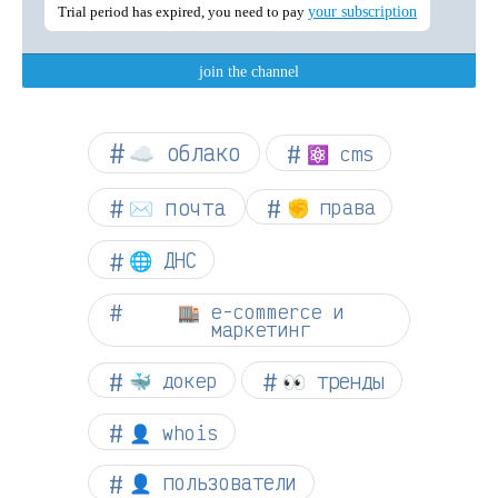
☁︎ облако
⚛ cms
✉️ почта
✊ права
🌐 ДНС
🏬 e-commerce и
маркетинг
👀 тренды
🐳 докер
👤 whois
👤 пользователи