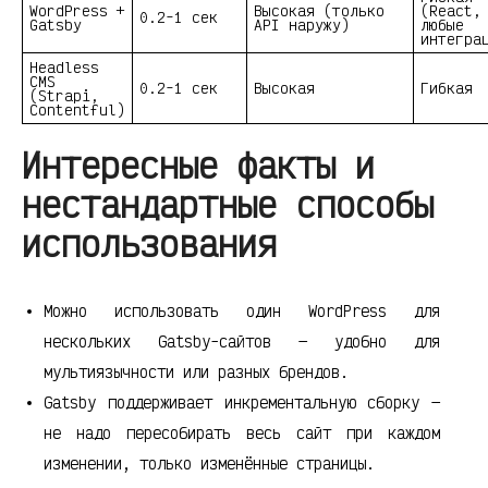
WordPress +
Высокая (только
(React,
0.2-1 сек
Gatsby
API наружу)
любые
интегра
Headless
CMS
0.2-1 сек
Высокая
Гибкая
(Strapi,
Contentful)
Интересные факты и
нестандартные способы
использования
Можно использовать один WordPress для
нескольких Gatsby-сайтов — удобно для
мультиязычности или разных брендов.
Gatsby поддерживает инкрементальную сборку —
не надо пересобирать весь сайт при каждом
изменении, только изменённые страницы.