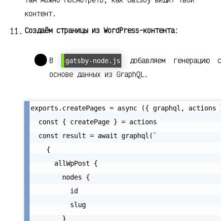
контент.
Создаём страницы из WordPress-контента
:
В
добавляем генерацию с
gatsby-node.js
основе данных из GraphQL.
exports.createPages = async ({ graphql, actions }
  const { createPage } = actions

  const result = await graphql(`

    {

      allWpPost {

        nodes {

          id

          slug

        }
