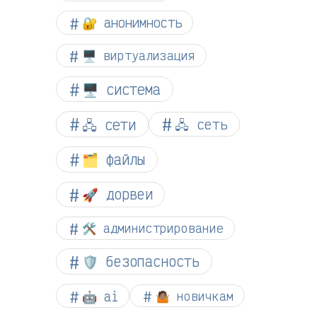
🔐 анонимность
🖥️ виртуализация
🖥️ система
🖧 сети
🖧 сеть
🗂️ файлы
🚀 дорвеи
🛠️ администрирование
🛡️ безопасность
🤖 ai
🤷🏽 новичкам