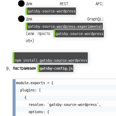
Для REST API:
gatsby-source-wordpress
Для GraphQL:
gatsby-source-wordpress-experimental
(или просто
gatsby-source-wordpress
v5+)
npm install gatsby-source-wordpress
Настраиваем
:
gatsby-config.js
module.exports = {

  plugins: [

    {

      resolve: `gatsby-source-wordpress`,

      options: {
