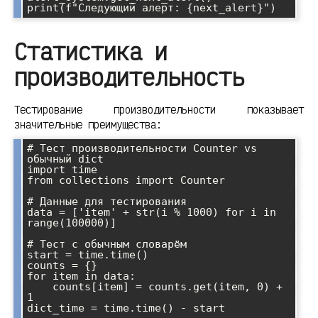
Статистика и
производительность
Тестирование производительности показывает
значительные преимущества:
# Тест производительности Counter vs 
обычный dict

import time

from collections import Counter

# Данные для тестирования

data = ['item' + str(i % 1000) for i in 
range(100000)]

# Тест с обычным словарём

start = time.time()

counts = {}

for item in data:

    counts[item] = counts.get(item, 0) + 
1

dict_time = time.time() - start
