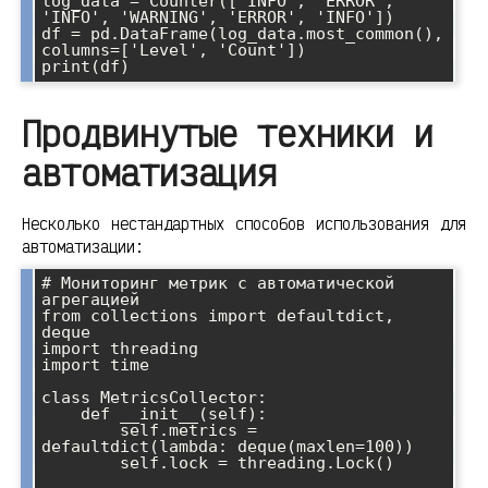
log_data = Counter(['INFO', 'ERROR', 
'INFO', 'WARNING', 'ERROR', 'INFO'])

df = pd.DataFrame(log_data.most_common(), 
columns=['Level', 'Count'])

Продвинутые техники и
автоматизация
Несколько нестандартных способов использования для
автоматизации:
# Мониторинг метрик с автоматической 
агрегацией

from collections import defaultdict, 
deque

import threading

import time

class MetricsCollector:

    def __init__(self):

        self.metrics = 
defaultdict(lambda: deque(maxlen=100))

        self.lock = threading.Lock()
