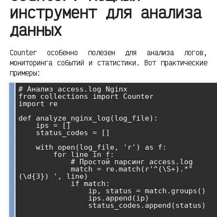
инструмент для анализа
данных
Counter особенно полезен для анализа логов,
мониторинга событий и статистики. Вот практические
примеры:
# Анализ access.log Nginx

from collections import Counter

import re

def analyze_nginx_log(log_file):

    ips = []

    status_codes = []

    with open(log_file, 'r') as f:

        for line in f:

            # Простой парсинг access.log

            match = re.match(r'^(\S+).*" 
(\d{3}) ', line)

            if match:

                ip, status = match.groups()

                ips.append(ip)

                status_codes.append(status)
