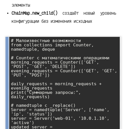
элементы
ChainMap.new_child()
создаёт новый уровень
конфигурации без изменения исходных
# Малоизвестные возможности

from collections import Counter, 
namedtuple, deque

# Counter с математическими операциями

morning_requests = Counter(['GET', 
'POST', 'GET', 'DELETE'])

evening_requests = Counter(['GET', 'GET', 
'PUT', 'POST'])

daily_requests = morning_requests + 
evening_requests

print("Суммарные запросы:", 
daily_requests)

# namedtuple с _replace()

Server = namedtuple('Server', ['name', 
'ip', 'status'])

server = Server('web-01', '10.0.1.10', 
'active')

updated_server = 