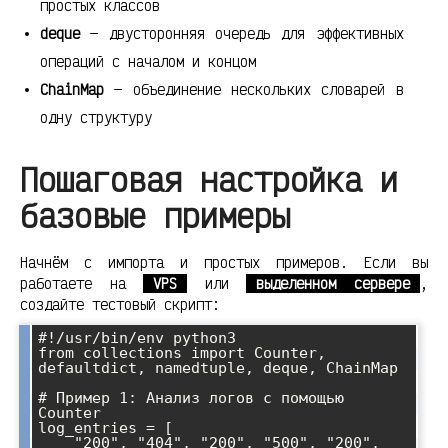
простых классов
deque
— двусторонняя очередь для эффективных
операций с началом и концом
ChainMap
— объединение нескольких словарей в
одну структуру
Пошаговая настройка и
базовые примеры
Начнём с импорта и простых примеров. Если вы
работаете на
VPS
или
выделенном сервере
,
создайте тестовый скрипт:
#!/usr/bin/env python3

from collections import Counter, 
defaultdict, namedtuple, deque, ChainMap

# Пример 1: Анализ логов с помощью 
Counter

log_entries = [

    "200", "404", "200", "500", "200", 