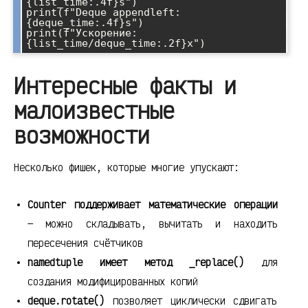
{list_time:.4f}s")

print(f"Deque appendleft: 
{deque_time:.4f}s")

print(f"Ускорение: 
Интересные факты и
малоизвестные
возможности
Несколько фишек, которые многие упускают:
Counter поддерживает математические операции
— можно складывать, вычитать и находить
пересечения счётчиков
namedtuple имеет метод _replace()
для
создания модифицированных копий
deque.rotate()
позволяет циклически сдвигать