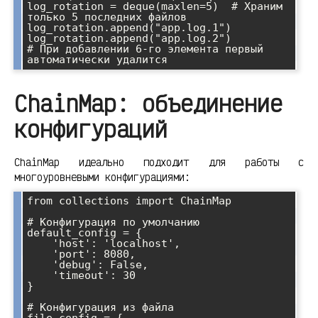
log_rotation = deque(maxlen=5)  # Храним 
только 5 последних файлов

log_rotation.append("app.log.1")

log_rotation.append("app.log.2")

# При добавлении 6-го элемента первый 
ChainMap: объединение
конфигураций
ChainMap идеально подходит для работы с
многоуровневыми конфигурациями:
from collections import ChainMap

# Конфигурация по умолчанию

default_config = {

    'host': 'localhost',

    'port': 8080,

    'debug': False,

    'timeout': 30

}

# Конфигурация из файла

file_config = {
