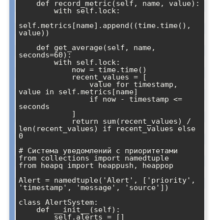
    def record_metric(self, name, value):

        with self.lock:

self.metrics[name].append((time.time(), 
value))

    def get_average(self, name, 
seconds=60):

        with self.lock:

            now = time.time()

            recent_values = [

                value for timestamp, 
value in self.metrics[name]

                if now - timestamp <= 
seconds

            ]

            return sum(recent_values) / 
len(recent_values) if recent_values else 
0

# Система уведомлений с приоритетами

from collections import namedtuple

from heapq import heappush, heappop

Alert = namedtuple('Alert', ['priority', 
'timestamp', 'message', 'source'])

class AlertSystem:

    def __init__(self):

        self.alerts = []
