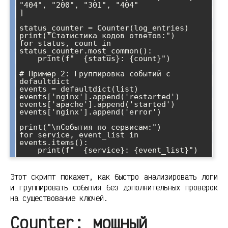
"404", "200", "301", "404"

]

status_counter = Counter(log_entries)

print("Статистика кодов ответов:")

for status, count in 
status_counter.most_common():

    print(f"  {status}: {count}")

# Пример 2: Группировка событий с 
defaultdict

events = defaultdict(list)

events['nginx'].append('restarted')

events['apache'].append('started')

events['nginx'].append('error')

print("\nСобытия по сервисам:")

for service, event_list in 
events.items():

Этот скрипт покажет, как быстро анализировать логи
и группировать события без дополнительных проверок
на существование ключей.
Counter: мощный