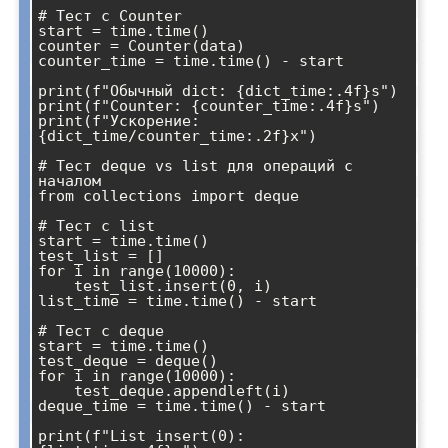
# Тест с Counter

start = time.time()

counter = Counter(data)

counter_time = time.time() - start

print(f"Обычный dict: {dict_time:.4f}s")

print(f"Counter: {counter_time:.4f}s")

print(f"Ускорение: 
{dict_time/counter_time:.2f}x")

# Тест deque vs list для операций с 
началом

from collections import deque

# Тест с list

start = time.time()

test_list = []

for i in range(10000):

    test_list.insert(0, i)

list_time = time.time() - start

# Тест с deque

start = time.time()

test_deque = deque()

for i in range(10000):

    test_deque.appendleft(i)

deque_time = time.time() - start

print(f"List insert(0): 