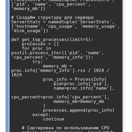
['pid', 'name', 'cpu_percent', 
'memory_mb'])

# Создаём структуру для сервера

ServerStats = namedtuple('ServerStats', 
['hostname', 'cpu_usage', 'memory_usage', 
'disk_usage'])

def get_top_processes(limit=5):

    processes = []

    for proc in 
psutil.process_iter(['pid', 'name', 
'cpu_percent', 'memory_info']):

        try:

            memory_mb = 
proc.info['memory_info'].rss / 1024 / 
1024

            proc_info = ProcessInfo(

                pid=proc.info['pid'],

                name=proc.info['name'],

cpu_percent=proc.info['cpu_percent'],

                memory_mb=memory_mb

            )

            processes.append(proc_info)

        except:

            continue

    # Сортировка по использованию CPU
