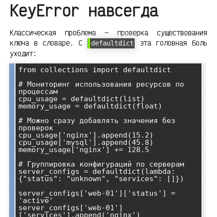
KeyError навсегда
Классическая проблема — проверка существования
ключа в словаре. С
эта головная боль
defaultdict
уходит:
from collections import defaultdict

# Мониторинг использования ресурсов по 
процессам

cpu_usage = defaultdict(list)

memory_usage = defaultdict(float)

# Можно сразу добавлять значения без 
проверок

cpu_usage['nginx'].append(15.2)

cpu_usage['mysql'].append(45.8)

memory_usage['nginx'] += 128.5

# Группировка конфигураций по серверам

server_configs = defaultdict(lambda: 
{"status": "unknown", "services": []})

server_configs['web-01']['status'] = 
'active'

server_configs['web-01']
['services'].append('nginx')
