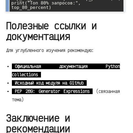
print("Топ 80% запросов:", 
Полезные ссылки и
документация
Для углубленного изучения рекомендую:
Официальная документация Python
collections
Исходный код модуля на GitHub
PEP 289: Generator Expressions
(связанная
тема)
Заключение и
рекомендации