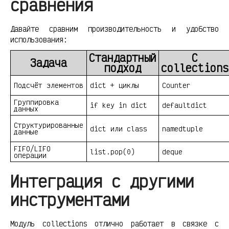
сравнения
Давайте сравним производительность и удобство
использования:
Стандартный
С
Задача
подход
collections
Подсчёт элементов
dict + циклы
Counter
Группировка
if key in dict
defaultdict
данных
Структурированные
dict или class
namedtuple
данные
FIFO/LIFO
list.pop(0)
deque
операции
Интеграция с другими
инструментами
Модуль collections отлично работает в связке с