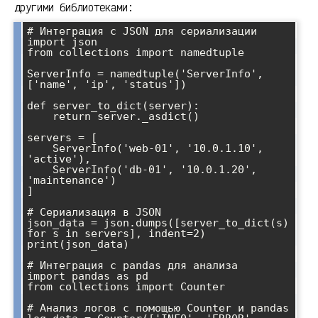
другими библиотеками:
# Интеграция с JSON для сериализации

import json

from collections import namedtuple

ServerInfo = namedtuple('ServerInfo', 
['name', 'ip', 'status'])

def server_to_dict(server):

    return server._asdict()

servers = [

    ServerInfo('web-01', '10.0.1.10', 
'active'),

    ServerInfo('db-01', '10.0.1.20', 
'maintenance')

]

# Сериализация в JSON

json_data = json.dumps([server_to_dict(s) 
for s in servers], indent=2)

print(json_data)

# Интеграция с pandas для анализа

import pandas as pd

from collections import Counter

# Анализ логов с помощью Counter и pandas
