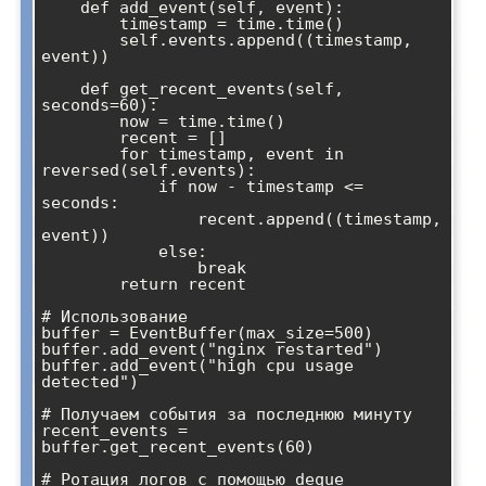
    def add_event(self, event):

        timestamp = time.time()

        self.events.append((timestamp, 
event))

    def get_recent_events(self, 
seconds=60):

        now = time.time()

        recent = []

        for timestamp, event in 
reversed(self.events):

            if now - timestamp <= 
seconds:

                recent.append((timestamp, 
event))

            else:

                break

        return recent

# Использование

buffer = EventBuffer(max_size=500)

buffer.add_event("nginx restarted")

buffer.add_event("high cpu usage 
detected")

# Получаем события за последнюю минуту

recent_events = 
buffer.get_recent_events(60)

# Ротация логов с помощью deque
