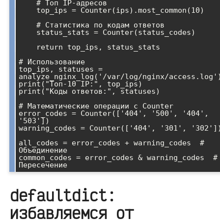
    # Топ IP-адресов

    top_ips = Counter(ips).most_common(10)

    # Статистика по кодам ответов

    status_stats = Counter(status_codes)

    return top_ips, status_stats

# Использование

top_ips, statuses = 
analyze_nginx_log('/var/log/nginx/access.log')
print("Топ-10 IP:", top_ips)

print("Коды ответов:", statuses)

# Математические операции с Counter

error_codes = Counter(['404', '500', '404', 
'503'])

warning_codes = Counter(['404', '301', '302'])
all_codes = error_codes + warning_codes  # 
Объединение

common_codes = error_codes & warning_codes  # 
defaultdict:
избавляемся от