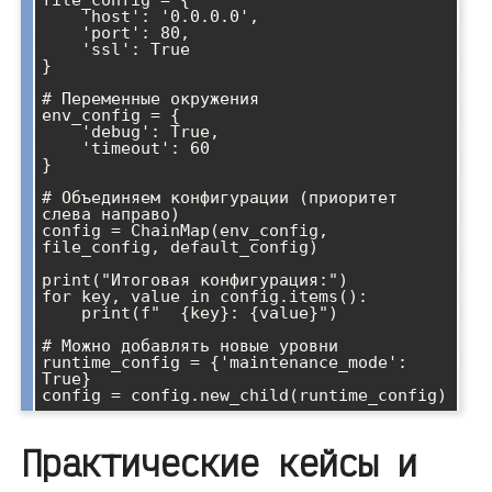
    'host': '0.0.0.0',

    'port': 80,

    'ssl': True

}

# Переменные окружения

env_config = {

    'debug': True,

    'timeout': 60

}

# Объединяем конфигурации (приоритет 
слева направо)

config = ChainMap(env_config, 
file_config, default_config)

print("Итоговая конфигурация:")

for key, value in config.items():

    print(f"  {key}: {value}")

# Можно добавлять новые уровни

runtime_config = {'maintenance_mode': 
True}

Практические кейсы и