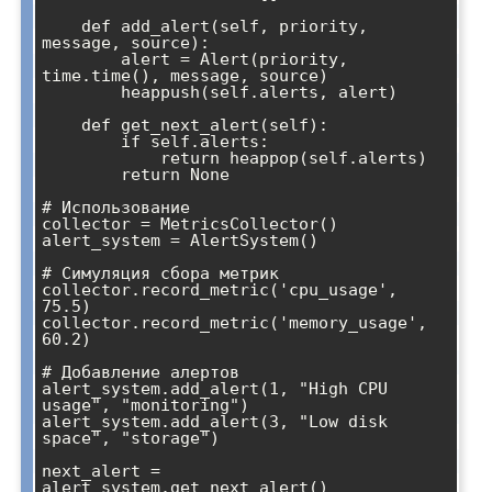
    def add_alert(self, priority, 
message, source):

        alert = Alert(priority, 
time.time(), message, source)

        heappush(self.alerts, alert)

    def get_next_alert(self):

        if self.alerts:

            return heappop(self.alerts)

        return None

# Использование

collector = MetricsCollector()

alert_system = AlertSystem()

# Симуляция сбора метрик

collector.record_metric('cpu_usage', 
75.5)

collector.record_metric('memory_usage', 
60.2)

# Добавление алертов

alert_system.add_alert(1, "High CPU 
usage", "monitoring")

alert_system.add_alert(3, "Low disk 
space", "storage")

next_alert = 
alert_system.get_next_alert()
