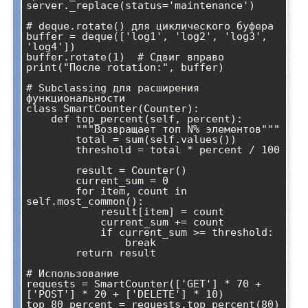
server._replace(status='maintenance')

# deque.rotate() для циклического буфера

buffer = deque(['log1', 'log2', 'log3', 
'log4'])

buffer.rotate(1)  # Сдвиг вправо

print("После rotation:", buffer)

# Subclassing для расширения 
функциональности

class SmartCounter(Counter):

    def top_percent(self, percent):

        """Возвращает топ N% элементов"""

        total = sum(self.values())

        threshold = total * percent / 100

        result = Counter()

        current_sum = 0

        for item, count in 
self.most_common():

            result[item] = count

            current_sum += count

            if current_sum >= threshold:

                break

        return result

# Использование

requests = SmartCounter(['GET'] * 70 + 
['POST'] * 20 + ['DELETE'] * 10)

top_80_percent = requests.top_percent(80)
