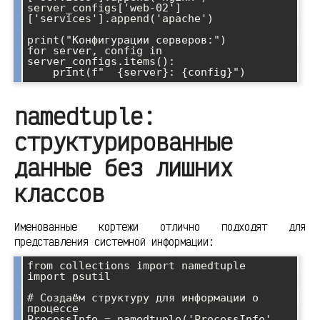
server_configs['web-02']
['services'].append('apache')

print("Конфигурации серверов:")

for server, config in 
server_configs.items():

namedtuple:
структурированные
данные без лишних
классов
Именованные кортежи отлично подходят для
представления системной информации:
from collections import namedtuple

import psutil

# Создаём структуру для информации о 
процессе

ProcessInfo = namedtuple('ProcessInfo', 