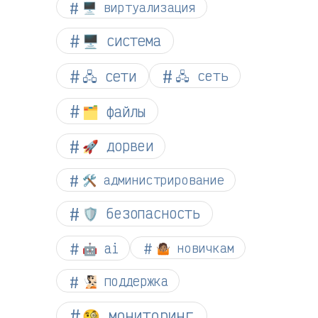
🖥️ виртуализация
🖥️ система
🖧 сети
🖧 сеть
🗂️ файлы
🚀 дорвеи
🛠️ администрирование
🛡️ безопасность
🤖 ai
🤷🏽 новичкам
🧏🏻 поддержка
🧐 мониторинг