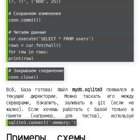
(?, ?)', ('Bob', 25))
# Сохраняем изменения
conn.commit()
# Читаем данные
cur.execute('SELECT * FROM users')
rows = cur.fetchall()
for row in rows:
print(row)
# Закрываем соединение
conn.close()
Всё, база готова! Файл
mydb.sqlite3
появился в
текущей директории. Можно таскать его между
серверами, бэкапить, заливать в git (если не
жалко). Если хочешь работать с базой только в
памяти (например, для тестов), используй
.
sqlite3.connect(':memory:')
Примеры, схемы,