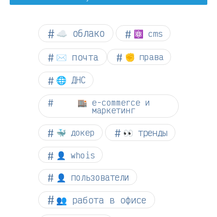
☁︎ облако
⚛ cms
✉️ почта
✊ права
🌐 ДНС
🏬 e-commerce и
маркетинг
👀 тренды
🐳 докер
👤 whois
👤 пользователи
👥 работа в офисе