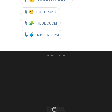
🧐 проверка
🧩 процессы
🧳 миграция
Мы принимаем