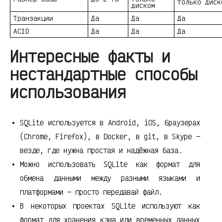
только диск
диском
Транзакции
Да
Да
Да
ACID
Да
Да
Да
Интересные факты и
нестандартные способы
использования
SQLite используется в Android, iOS, браузерах
(Chrome, Firefox), в Docker, в git, в Skype —
везде, где нужна простая и надёжная база.
Можно использовать SQLite как формат для
обмена данными между разными языками и
платформами — просто передавай файл.
В некоторых проектах SQLite используют как
формат для хранения кэша или временных данных