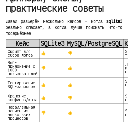
практические советы
Давай разберём несколько кейсов — когда
sqlite3
реально спасает, а когда лучше поискать что-то
посерьёзнее.
Кейс
SQLite3
MySQL/PostgreSQL
К
Скрипт для
S
👍
👎
сбора логов
т
Веб-
Л
приложение с
👎
👍
и
1000+
п
пользователей
S
Тестирование
👍
👍
п
SQL-запросов
т
Хранение
S
👍
👎
конфигов/кэша
п
Параллельная
запись из
S
👎
👍
нескольких
п
процессов