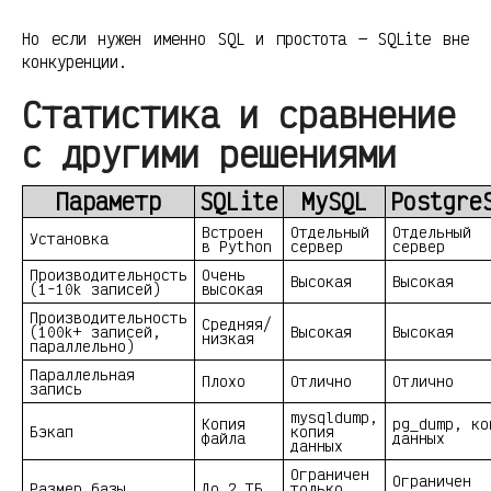
Но если нужен именно SQL и простота — SQLite вне
конкуренции.
Статистика и сравнение
с другими решениями
Параметр
SQLite
MySQL
Postgre
Встроен
Отдельный
Отдельный
Установка
в Python
сервер
сервер
Производительность
Очень
Высокая
Высокая
(1-10k записей)
высокая
Производительность
Средняя/
(100k+ записей,
Высокая
Высокая
низкая
параллельно)
Параллельная
Плохо
Отлично
Отлично
запись
mysqldump,
Копия
pg_dump, ко
Бэкап
копия
файла
данных
данных
Ограничен
Ограничен
Размер базы
До 2 ТБ
только