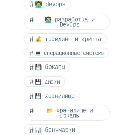
👨‍💻 devops
👨‍💻 разработка и
DevOps
💰 трейдинг и крипта
💻 операционные системы
💾 бэкапы
💾 диски
💾 хранилище
📂 хранилище и
бэкапы
📊 бенчмарки