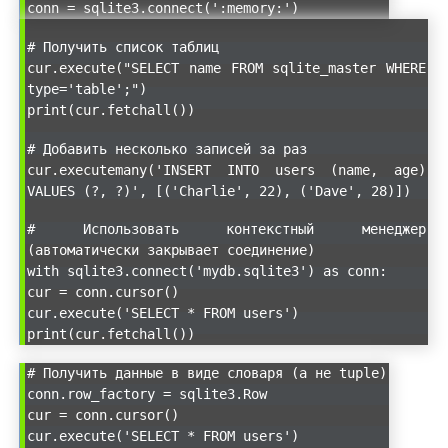
conn = sqlite3.connect(':memory:')
# Получить список таблиц
cur.execute("SELECT name FROM sqlite_master WHERE
type='table';")
print(cur.fetchall())
# Добавить несколько записей за раз
cur.executemany('INSERT INTO users (name, age)
VALUES (?, ?)', [('Charlie', 22), ('Dave', 28)])
# Использовать контекстный менеджер
(автоматически закрывает соединение)
with sqlite3.connect('mydb.sqlite3') as conn:
cur = conn.cursor()
cur.execute('SELECT * FROM users')
print(cur.fetchall())
# Получить данные в виде словаря (а не tuple)
conn.row_factory = sqlite3.Row
cur = conn.cursor()
cur.execute('SELECT * FROM users')