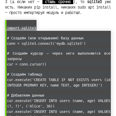
3 (а если нет —
ставь срочно
), то
sqlite3
уже
есть. Никаких pip install, никаких sudo apt install
— просто импортируй модуль и работай.
import sqlite3
# Создаём (или открываем) базу данных
conn = sqlite3.connect('mydb.sqlite3')
# Создаём курсор — через него выполняются все
запросы
cur = conn.cursor()
# Создаём таблицу
cur.execute('CREATE TABLE IF NOT EXISTS users (id
INTEGER PRIMARY KEY, name TEXT, age INTEGER)')
# Добавляем данные
cur.execute('INSERT INTO users (name, age) VALUES
(?, ?)', ('Alice', 30))
cur.execute('INSERT INTO users (name, age) VALUES