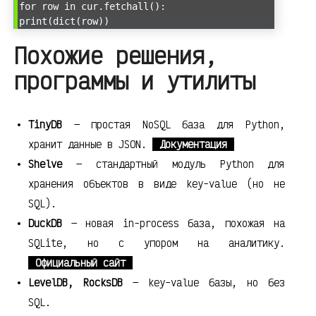
for row in cur.fetchall():
print(dict(row))
Похожие решения,
программы и утилиты
TinyDB
— простая NoSQL база для Python,
хранит данные в JSON.
Документация
Shelve
— стандартный модуль Python для
хранения объектов в виде key-value (но не
SQL).
DuckDB
— новая in-process база, похожая на
SQLite, но с упором на аналитику.
Официальный сайт
LevelDB, RocksDB
— key-value базы, но без
SQL.