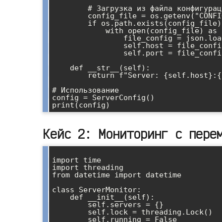
        # Загрузка из файла конфигурации

        config_file = os.getenv("CONFIG_FILE", "/etc/myapp/config.json")

        if os.path.exists(config_file):

            with open(config_file) as f:

                file_config = json.load(f)

                self.host = file_config.get("host", self.host)

                self.port = file_config.get("port", self.port)

    def __str__(self):

        return f"Server: {self.host}:{self.port}, Debug: {self.debug}"

# Использование

config = ServerConfig()

Кейс 2: Мониторинг с пере
import time

import threading

from datetime import datetime

class ServerMonitor:

    def __init__(self):

        self.servers = {}

        self.lock = threading.Lock()

        self.running = False
