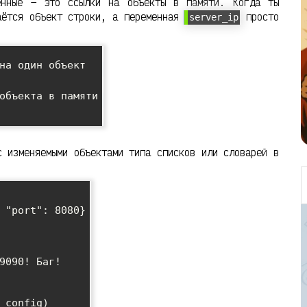
енные — это ссылки на объекты в памяти. Когда ты
аётся объект строки, а переменная
просто
server_ip
на один объект

объекта в памяти

с изменяемыми объектами типа списков или словарей в
 "port": 8080}

9090! Баг!

_config)
