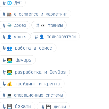
🌐 ДНС
🏬 e-commerce и маркетинг
👀 тренды
🐳 докер
👤 whois
👤 пользователи
👥 работа в офисе
👨‍💻 devops
👨‍💻 разработка и DevOps
💰 трейдинг и крипта
💻 операционные системы
💾 бэкапы
💾 диски