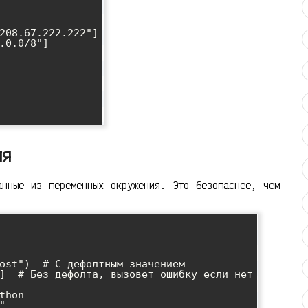
208.67.222.222"]

.0.0/8"]

ия
анные из переменных окружения. Это безопаснее, чем
ost")  # С дефолтным значением

]  # Без дефолта, вызовет ошибку если нет

hon


