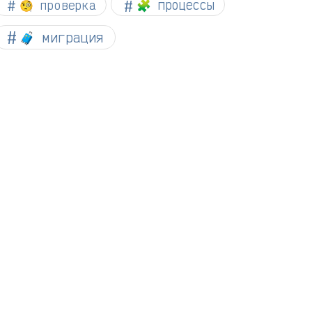
🧐 проверка
🧩 процессы
🧳 миграция