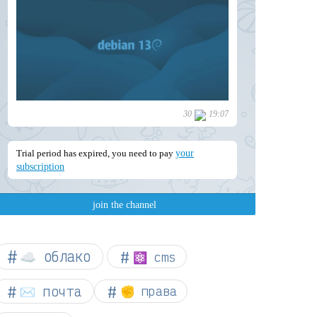
☁︎ облако
⚛ cms
✉️ почта
✊ права