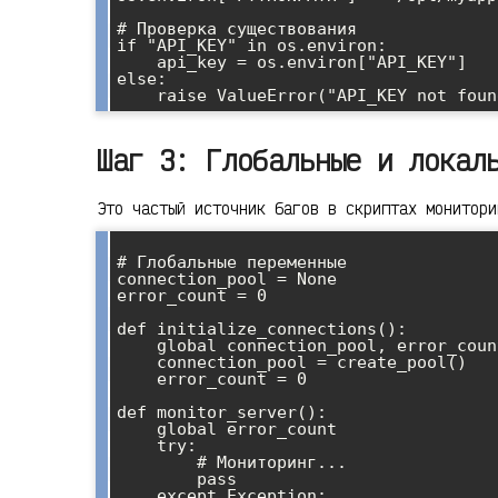
# Проверка существования

if "API_KEY" in os.environ:

    api_key = os.environ["API_KEY"]

else:

Шаг 3: Глобальные и локал
Это частый источник багов в скриптах монитори
# Глобальные переменные

connection_pool = None

error_count = 0

def initialize_connections():

    global connection_pool, error_count

    connection_pool = create_pool()

    error_count = 0

def monitor_server():

    global error_count

    try:

        # Мониторинг...

        pass

    except Exception:
