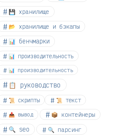
💾 хранилище
📂 хранилище и бэкапы
📊 бенчмарки
📊 производительность
📊 производительность
📋 руководство
📜 скрипты
📜 текст
📦 контейнеры
📤 вывод
🔍 seo
🔍 парсинг