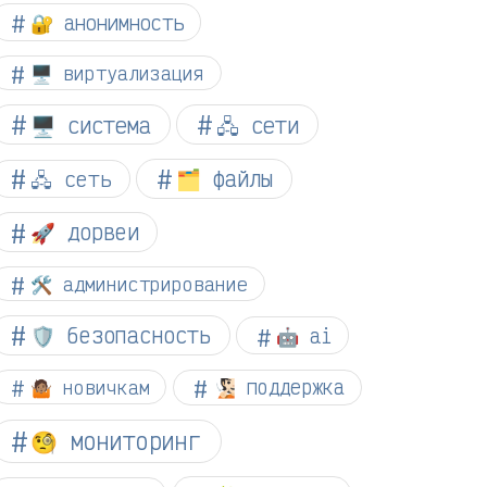
🔐 анонимность
🖥️ виртуализация
🖥️ система
🖧 сети
🗂️ файлы
🖧 сеть
🚀 дорвеи
🛠️ администрирование
🛡️ безопасность
🤖 ai
🤷🏽 новичкам
🧏🏻 поддержка
🧐 мониторинг