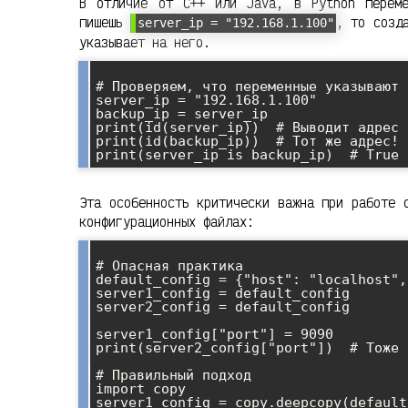
В отличие от C++ или Java, в Python перем
пишешь
, то созд
server_ip = "192.168.1.100"
указывает на него.
# Проверяем, что переменные указывают 
server_ip = "192.168.1.100"

backup_ip = server_ip

print(id(server_ip))  # Выводит адрес 
print(id(backup_ip))  # Тот же адрес!

Эта особенность критически важна при работе 
конфигурационных файлах:
# Опасная практика

default_config = {"host": "localhost",
server1_config = default_config

server2_config = default_config

server1_config["port"] = 9090

print(server2_config["port"])  # Тоже 
# Правильный подход

import copy

server1_config = copy.deepcopy(default