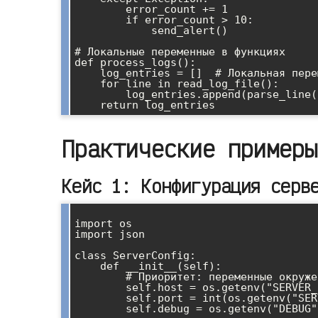
        error_count += 1

        if error_count > 10:

            send_alert()

# Локальные переменные в функциях

def process_logs():

    log_entries = []  # Локальная переменная

    for line in read_log_file():

        log_entries.append(parse_line(line))

Практические примеры
Кейс 1: Конфигурация серв
import os

import json

class ServerConfig:

    def __init__(self):

        # Приоритет: переменные окружения > файл конфигурации > дефолты

        self.host = os.getenv("SERVER_HOST", "0.0.0.0")

        self.port = int(os.getenv("SERVER_PORT", "8080"))

        self.debug = os.getenv("DEBUG", "false").lower() == "true"
