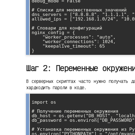
debug_mode = False

# Списки для множественных значений

dns_servers = ["8.8.8.8", "1.1.1.1", "
allowed_ips = ["192.168.1.0/24", "10.0
# Словари для конфигураций

nginx_config = {

    "worker_processes": "auto",

    "worker_connections": 1024,

    "keepalive_timeout": 65

Шаг 2: Переменные окружен
В серверных скриптах часто нужно получать д
хардкодить пароли в коде.
import os

# Получение переменных окружения

db_host = os.getenv("DB_HOST", "localh
db_password = os.environ["DB_PASSWORD"
# Установка переменных окружения из Pyt
os.environ["PYTHONPATH"] = "/opt/myapp"