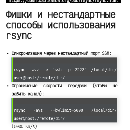
https://download.samba.org/pub/rsync/rsync.html
Фишки и нестандартные
способы использования
rsync
Синхронизация через нестандартный порт SSH:
rsync -avz -e "ssh -p 2222" /local/dir/
user@host:/remote/dir/
Ограничение скорости передачи (чтобы не
забить канал):
rsync -avz --bwlimit=5000 /local/dir/
user@host:/remote/dir/
(5000 KB/s)