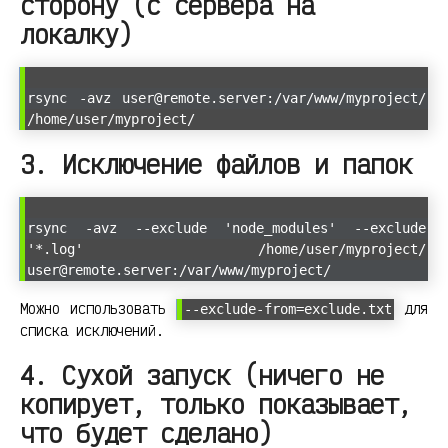
сторону (с сервера на
локалку)
rsync -avz user@remote.server:/var/www/myproject/
/home/user/myproject/
3. Исключение файлов и папок
rsync -avz --exclude 'node_modules' --exclude
'*.log' /home/user/myproject/
user@remote.server:/var/www/myproject/
Можно использовать
для
--exclude-from=exclude.txt
списка исключений.
4. Сухой запуск (ничего не
копирует, только показывает,
что будет сделано)