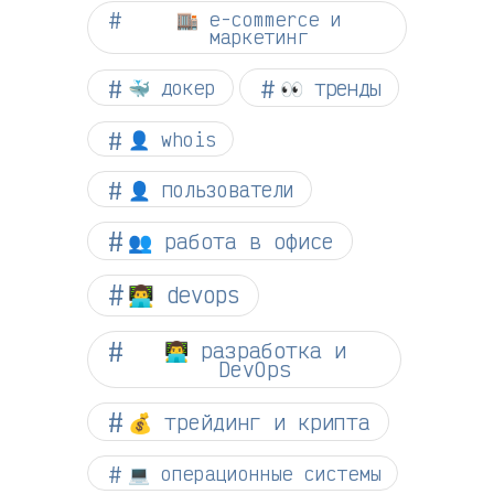
🏬 e-commerce и
маркетинг
👀 тренды
🐳 докер
👤 whois
👤 пользователи
👥 работа в офисе
👨‍💻 devops
👨‍💻 разработка и
DevOps
💰 трейдинг и крипта
💻 операционные системы