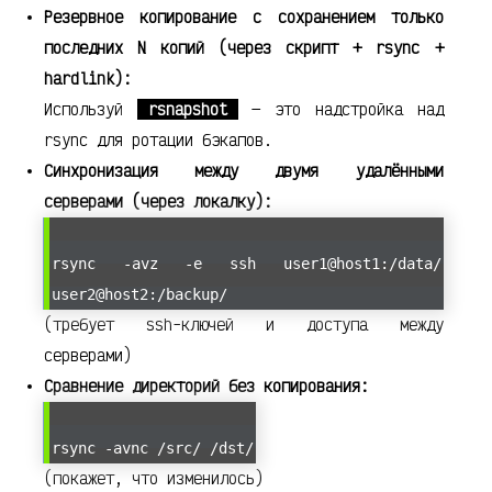
Резервное копирование с сохранением только
последних N копий (через скрипт + rsync +
hardlink):
Используй
rsnapshot
— это надстройка над
rsync для ротации бэкапов.
Синхронизация между двумя удалёнными
серверами (через локалку):
rsync -avz -e ssh user1@host1:/data/
user2@host2:/backup/
(требует ssh-ключей и доступа между
серверами)
Сравнение директорий без копирования:
rsync -avnc /src/ /dst/
(покажет, что изменилось)