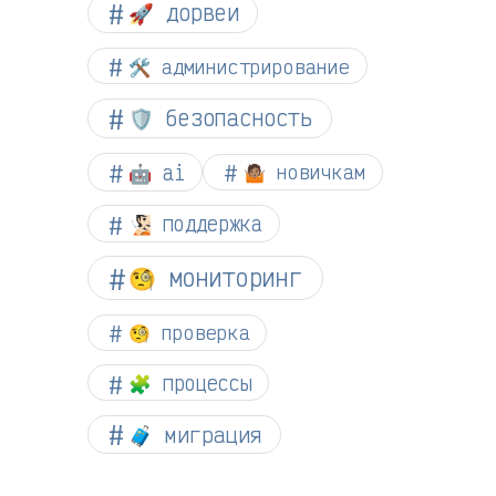
🚀 дорвеи
🛠️ администрирование
🛡️ безопасность
🤖 ai
🤷🏽 новичкам
🧏🏻 поддержка
🧐 мониторинг
🧐 проверка
🧩 процессы
🧳 миграция