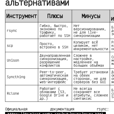
альтернативами
Инструмент
Плюсы
Минусы
и
Гибко, быстро,
Нет
Б
экономно по
версионирования,
rsync
д
трафику,
не для live-
з
работает по SSH
синхронизации
Копирует всё
Р
Просто,
scp
целиком, нет
к
встроено в SSH
инкрементальности
н
Двунаправленная
Сложнее в
С
синхронизация,
настройке,
Unison
м
разрешение
медленнее на
м
конфликтов
больших объёмах
Peer-to-peer,
Требует установки
Д
автоматическая
на обеих
о
Syncthing
синхронизация,
сторонах, не для
о
web-интерфейс
серверов без GUI
м
Работает с
Не всегда
Б
облаками (S3,
сохраняет все
Rclone
с
Google Drive и
атрибуты, сложнее
S
др.)
синтаксис
Официальная документация rsync: