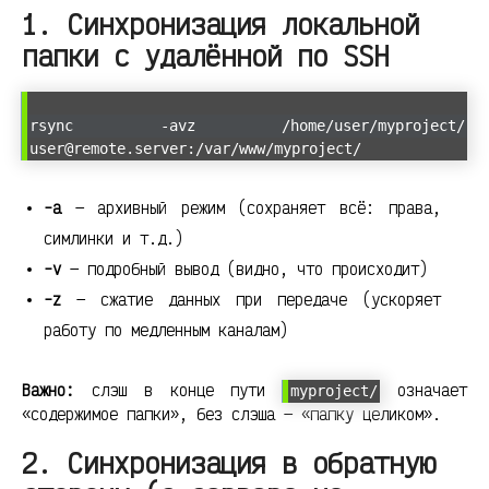
1. Синхронизация локальной
папки с удалённой по SSH
rsync -avz /home/user/myproject/
user@remote.server:/var/www/myproject/
-a
— архивный режим (сохраняет всё: права,
симлинки и т.д.)
-v
— подробный вывод (видно, что происходит)
-z
— сжатие данных при передаче (ускоряет
работу по медленным каналам)
Важно:
слэш в конце пути
означает
myproject/
«содержимое папки», без слэша — «папку целиком».
2. Синхронизация в обратную