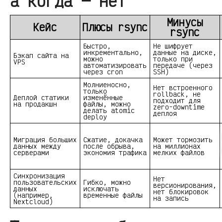
а когда — нет
Минусы
Кейс
Плюсы rsync
rsync
Быстро,
Не шифрует
инкрементально,
данные на диске,
Бэкап сайта на
можно
только при
VPS
автоматизировать
передаче (через
через cron
SSH)
Молниеносно,
Нет встроенного
только
rollback, не
Деплой статики
изменённые
подходит для
на продакшн
файлы, можно
zero-downtime
делать atomic
деплоя
deploy
Миграция больших
Сжатие, докачка
Может тормозить
данных между
после обрыва,
на миллионах
серверами
экономия трафика
мелких файлов
Синхронизация
Нет
пользовательских
Гибко, можно
версионирования,
данных
исключать
нет блокировок
(например,
временные файлы
на запись
Nextcloud)