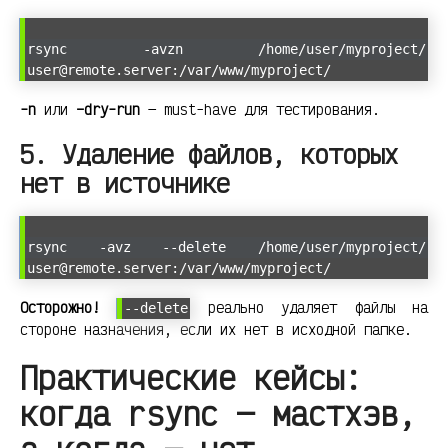
rsync -avzn /home/user/myproject/
user@remote.server:/var/www/myproject/
-n
или
–dry-run
— must-have для тестирования.
5. Удаление файлов, которых
нет в источнике
rsync -avz --delete /home/user/myproject/
user@remote.server:/var/www/myproject/
Осторожно!
реально удаляет файлы на
--delete
стороне назначения, если их нет в исходной папке.
Практические кейсы:
когда rsync — мастхэв,