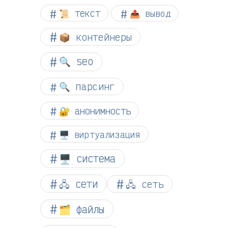
📜 текст
📤 вывод
📦 контейнеры
🔍 seo
🔍 парсинг
🔐 анонимность
🖥️ виртуализация
🖥️ система
🖧 сети
🖧 сеть
🗂️ файлы