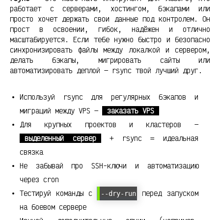
работает с серверами, хостингом, бэкапами или
просто хочет держать свои данные под контролем. Он
прост в освоении, гибок, надёжен и отлично
масштабируется. Если тебе нужно быстро и безопасно
синхронизировать файлы между локалкой и сервером,
делать бэкапы, мигрировать сайты или
автоматизировать деплой — rsync твой лучший друг.
Используй rsync для регулярных бэкапов и
миграций между VPS —
заказать VPS
Для крупных проектов и кластеров —
выделенный сервер
+ rsync = идеальная
связка
Не забывай про SSH-ключи и автоматизацию
через cron
Тестируй команды с
перед запуском
--dry-run
на боевом сервере