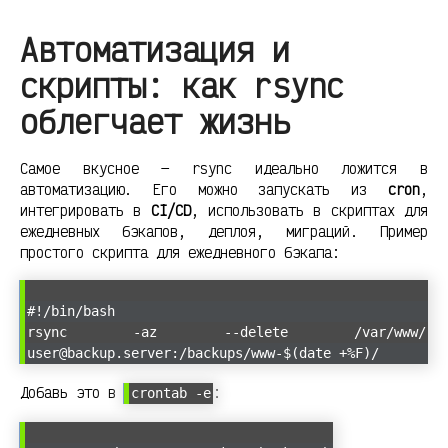
Автоматизация и
скрипты: как rsync
облегчает жизнь
Самое вкусное — rsync идеально ложится в
автоматизацию. Его можно запускать из
cron
,
интегрировать в
CI/CD
, использовать в скриптах для
ежедневных бэкапов, деплоя, миграций. Пример
простого скрипта для ежедневного бэкапа:
#!/bin/bash
rsync -az --delete /var/www/
user@backup.server:/backups/www-$(date +%F)/
Добавь это в
:
crontab -e