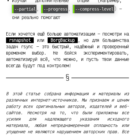
Изучай дополнительные опции (например,
,
,
) —
--partial
--progress
--compress-level
они реально помогают
Если хочется ещё больше автоматизации — посмотри на
rsnapshot
или
BorgBackup
, но для большинства
задач rsync — это быстрый, надёжный и проверенный
временем выбор. Не бойся экспериментировать,
автоматизируй всё, что можно, и пусть твои данные
всегда будут под контролем!
В этой статье собрана информация и материалы из
различных интернет-источников. Мы признаем и ценим
работу всех оригинальных авторов, издателей и веб-
сайтов. Несмотря на то, что были приложены все
усилия для надлежащего указания исходного
материала, любая непреднамеренная оплошность или
упущение не являются нарушением авторских прав. Все