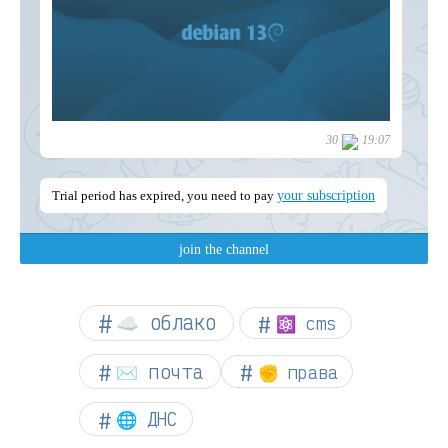
☁︎ облако
⚛ cms
✉️ почта
✊ права
🌐 ДНС