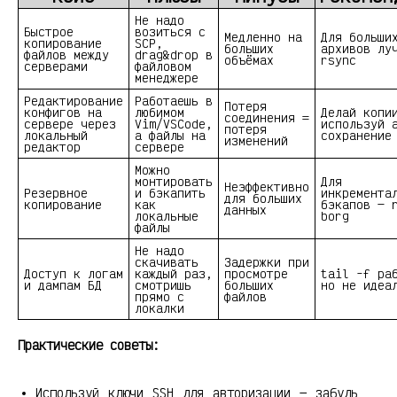
Не надо
Быстрое
возиться с
Медленно на
Для больши
копирование
SCP,
больших
архивов лу
файлов между
drag&drop в
объёмах
rsync
серверами
файловом
менеджере
Редактирование
Работаешь в
Потеря
конфигов на
любимом
Делай копи
соединения =
сервере через
Vim/VSCode,
используй 
потеря
локальный
а файлы на
сохранение
изменений
редактор
сервере
Можно
монтировать
Для
Неэффективно
Резервное
и бэкапить
инкремента
для больших
копирование
как
бэкапов — 
данных
локальные
borg
файлы
Не надо
скачивать
Задержки при
Доступ к логам
каждый раз,
просмотре
tail -f ра
и дампам БД
смотришь
больших
но не идеа
прямо с
файлов
локалки
Практические советы:
Используй ключи SSH для авторизации — забудь