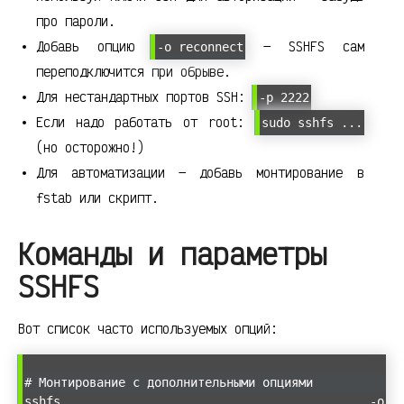
про пароли.
Добавь опцию
— SSHFS сам
-o reconnect
переподключится при обрыве.
Для нестандартных портов SSH:
-p 2222
Если надо работать от root:
sudo sshfs ...
(но осторожно!)
Для автоматизации — добавь монтирование в
fstab или скрипт.
Команды и параметры
SSHFS
Вот список часто используемых опций:
# Монтирование с дополнительными опциями
sshfs -o