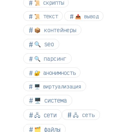
📜 скрипты
📜 текст
📤 вывод
📦 контейнеры
🔍 seo
🔍 парсинг
🔐 анонимность
🖥️ виртуализация
🖥️ система
🖧 сети
🖧 сеть
🗂️ файлы