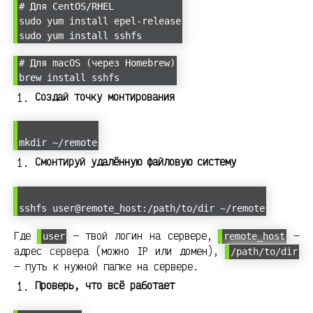
# Для CentOS/RHEL
sudo yum install epel-release
sudo yum install sshfs
# Для macOS (через Homebrew)
brew install sshfs
Создай точку монтирования
mkdir ~/remote
Смонтируй удалённую файловую систему
sshfs user@remote_host:/path/to/dir ~/remote
Где
— твой логин на сервере,
—
user
remote_host
адрес сервера (можно IP или домен),
/path/to/dir
— путь к нужной папке на сервере.
Проверь, что всё работает