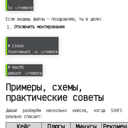
ls ~/remote
Если видишь файлы — поздравляю, ты в деле!
Отключить монтирование
# Linux
fusermount -u ~/remote
# macOS
umount ~/remote
Примеры, схемы,
практические советы
Давай разберём несколько кейсов, когда SSHFS
реально спасает:
Кейс
Плюсы
Минусы
Рекомен