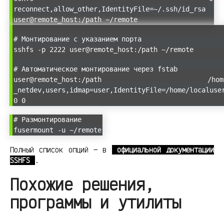
reconnect,allow_other,IdentityFile=~/.ssh/id_rsa
user@remote_host:/path ~/remote
# Монтирование с указанием порта
sshfs -p 2222 user@remote_host:/path ~/remote
# Автоматическое монтирование через fstab
user@remote_host:/path /hom
_netdev,users,idmap=user,IdentityFile=/home/localuse
0 0
# Размонтирование
fusermount -u ~/remote
Полный список опций — в
официальной документации
SSHFS
.
Похожие решения,
программы и утилиты