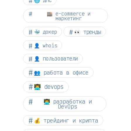
🏬 e-commerce и
маркетинг
👀 тренды
🐳 докер
👤 whois
👤 пользователи
👥 работа в офисе
👨‍💻 devops
👨‍💻 разработка и
DevOps
💰 трейдинг и крипта