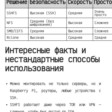
Решение
Безопасность
Скорость
Просто
Очень
SSHFS
Высокая (SSH)
Средняя
просто
Средняя (без
NFS
Высокая
Сложнее
шифрования)
SMB/CIFS
Средняя
Высокая
Сложнее
Rclone
Высокая
Средняя
Средне
Интересные факты и
нестандартные способы
использования
Можно монтировать не только серверы, но и
Raspberry Pi, роутеры, любые устройства с
SSH.
SSHFS работает даже через TOR или VPN —
главное, чтобы был доступ по SSH.