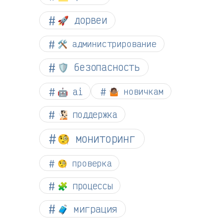
🚀 дорвеи
🛠️ администрирование
🛡️ безопасность
🤖 ai
🤷🏽 новичкам
🧏🏻 поддержка
🧐 мониторинг
🧐 проверка
🧩 процессы
🧳 миграция