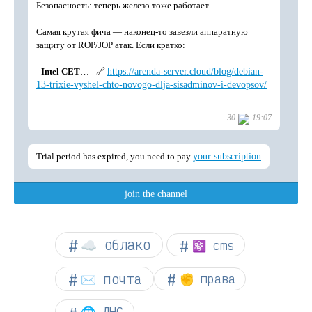
☁︎ облако
⚛ cms
✉️ почта
✊ права
🌐 ДНС