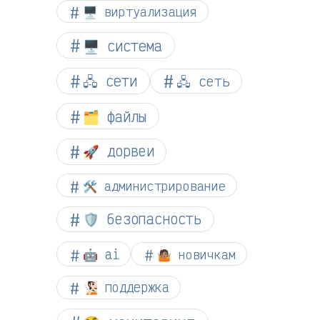
🖥️ виртуализация
🖥️ система
🖧 сети
🖧 сеть
🗂️ файлы
🚀 дорвеи
🛠️ администрирование
🛡️ безопасность
🤖 ai
🤷🏽 новичкам
🧏🏻 поддержка