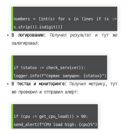
numbers = [int(s) for s in lines if (s :=
s.strip()).isdigit()]
В логировании:
Получил результат и тут же
залогировал:
if (status := check_service()):
logger.info(f"Сервис запущен: {status}")
В тестах и мониторинге:
Получил метрику, тут
же проверил и отправил алерт:
if (cpu := get_cpu_load()) > 90:
send_alert(f"CPU load high: {cpu}%")