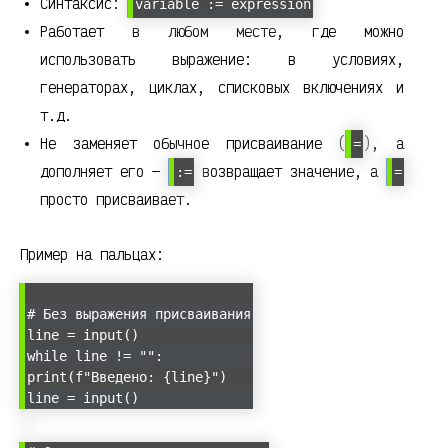
Синтаксис:
variable := expression
Работает в любом месте, где можно
использовать выражение: в условиях,
генераторах, циклах, списковых включениях и
т.д.
Не заменяет обычное присваивание (
), а
=
дополняет его —
возвращает значение, а
:=
=
просто присваивает.
Пример на пальцах:
# Без выражения присваивания
line = input()
while line != "":
print(f"Введено: {line}")
line = input()