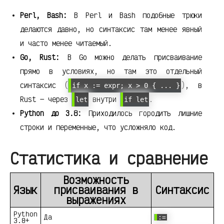
Perl, Bash:
В Perl и Bash подобные трюки
делаются давно, но синтаксис там менее явный
и часто менее читаемый.
Go, Rust:
В Go можно делать присваивание
прямо в условиях, но там это отдельный
синтаксис (
), в
if x := expr; x > 0 { ... }
Rust — через
внутри
.
let
if let
Python до 3.8:
Приходилось городить лишние
строки и переменные, что усложняло код.
Статистика и сравнение
Возможность
Язык
присваивания в
Синтаксис
выражениях
Python
Да
:=
3.8+