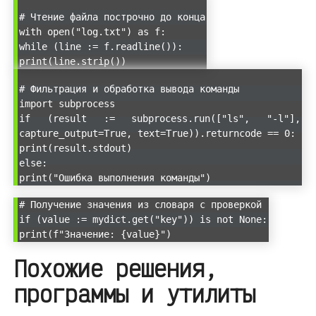
# Чтение файла построчно до конца
with open("log.txt") as f:
while (line := f.readline()):
print(line.strip())
# Фильтрация и обработка вывода команды
import subprocess
if (result := subprocess.run(["ls", "-l"],
capture_output=True, text=True)).returncode == 0:
print(result.stdout)
else:
print("Ошибка выполнения команды")
# Получение значения из словаря с проверкой
if (value := mydict.get("key")) is not None:
print(f"Значение: {value}")
Похожие решения,
программы и утилиты