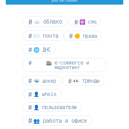
☁︎ облако
⚛ cms
✉️ почта
✊ права
🌐 ДНС
🏬 e-commerce и
маркетинг
👀 тренды
🐳 докер
👤 whois
👤 пользователи
👥 работа в офисе