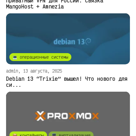
Приватный VPN для России: Связка
MangoHost + Amnezia
💻 операционные системы
admin, 13 августа, 2025
Debian 13 “Trixie” вышел! Что нового для
си...
📦 контейнеры
🖥️ виртуализация