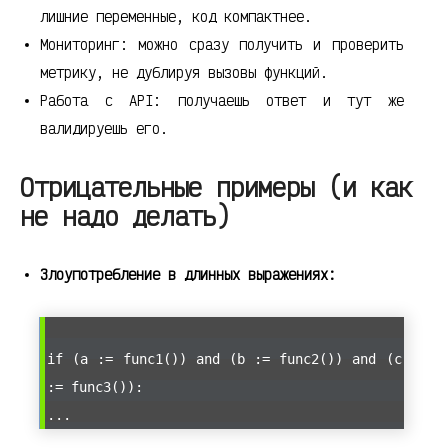
лишние переменные, код компактнее.
Мониторинг: можно сразу получить и проверить
метрику, не дублируя вызовы функций.
Работа с API: получаешь ответ и тут же
валидируешь его.
Отрицательные примеры (и как
не надо делать)
Злоупотребление в длинных выражениях:
if (a := func1()) and (b := func2()) and (c
:= func3()):
...