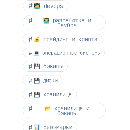
👨‍💻 devops
👨‍💻 разработка и
DevOps
💰 трейдинг и крипта
💻 операционные системы
💾 бэкапы
💾 диски
💾 хранилище
📂 хранилище и
бэкапы
📊 бенчмарки