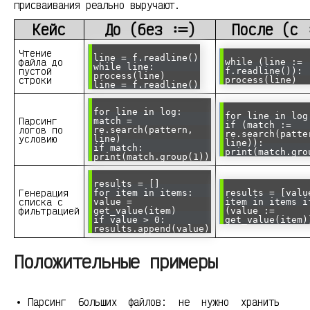
присваивания реально выручают.
Кейс
До (без :=)
После (с 
Чтение
line = f.readline()
файла до
while (line :=
while line:
пустой
f.readline()):
process(line)
строки
process(line)
line = f.readline()
for line in log:
for line in log
Парсинг
match =
if (match :=
логов по
re.search(pattern,
re.search(patte
условию
line)
line)):
if match:
print(match.gro
print(match.group(1))
results = []
Генерация
for item in items:
results = [valu
списка с
value =
item in items i
фильтрацией
get_value(item)
(value :=
if value > 0:
get_value(item)
results.append(value)
Положительные примеры
Парсинг больших файлов: не нужно хранить