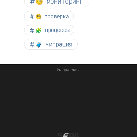
🧐 мониторинг
🧐 проверка
🧩 процессы
🧳 миграция
Мы принимаем