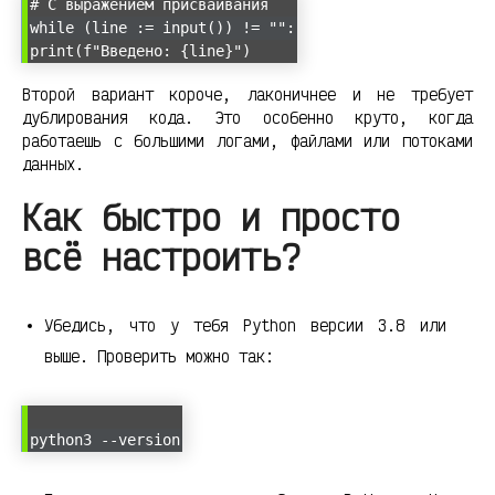
# С выражением присваивания
while (line := input()) != "":
print(f"Введено: {line}")
Второй вариант короче, лаконичнее и не требует
дублирования кода. Это особенно круто, когда
работаешь с большими логами, файлами или потоками
данных.
Как быстро и просто
всё настроить?
Убедись, что у тебя Python версии 3.8 или
выше. Проверить можно так:
python3 --version