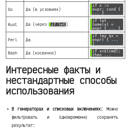
if x :=
Go
Да (в условиях)
expr; cond {
... }
if let
Да (через
)
Rust
if let
Some(x) =
expr { ... }
if (my $x =
Perl
Да
expr) { ...
}
if x=$(cmd);
Bash
Да (косвенно)
then ...
Интересные факты и
нестандартные способы
использования
В генераторах и списковых включениях:
Можно
фильтровать и одновременно сохранять
результат: