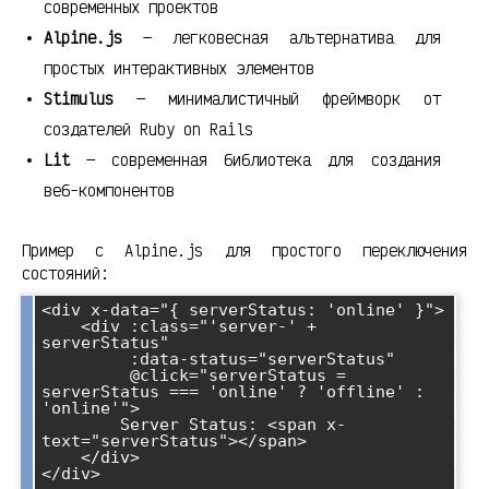
современных проектов
Alpine.js
— легковесная альтернатива для
простых интерактивных элементов
Stimulus
— минималистичный фреймворк от
создателей Ruby on Rails
Lit
— современная библиотека для создания
веб-компонентов
Пример с Alpine.js для простого переключения
состояний:
<div x-data="{ serverStatus: 'online' }">

    <div :class="'server-' + 
serverStatus" 

         :data-status="serverStatus"

         @click="serverStatus = 
serverStatus === 'online' ? 'offline' : 
'online'">

        Server Status: <span x-
text="serverStatus"></span>

    </div>
