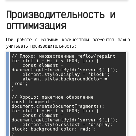
Производительность и
оптимизация
При работе с большим количеством элементов важно
учитывать производительность:
// Плохо: множественные reflow/repaint

for (let i = 0; i < 1000; i++) {

    const element = 
document.getElementById(`server-${i}`);

    element.style.display = 'block';

    element.style.backgroundColor = 
'red';

}

// Хорошо: пакетное обновление

const fragment = 
document.createDocumentFragment();

for (let i = 0; i < 1000; i++) {

    const element = 
document.getElementById(`server-${i}`);

    element.style.cssText = 'display: 
block; background-color: red;';

}
