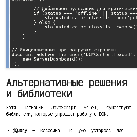
        // Добавляем пульсацию для критических состояний

        if (status === 'offline' || status === 'critical') {

            statusIndicator.classList.add('pulse');

        } else {

            statusIndicator.classList.remove('pulse');

        }

    }

}

// Инициализация при загрузке страницы

document.addEventListener('DOMContentLoaded', 
    new ServerDashboard();

Альтернативные решения
и библиотеки
Хотя нативный JavaScript мощен, существуют
библиотеки, которые упрощают работу с DOM:
jQuery
— классика, но уже устарела для