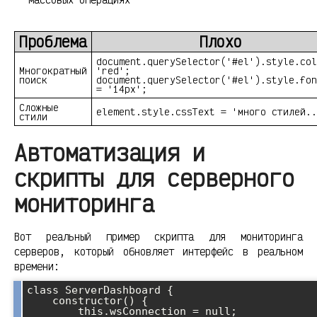
Проблема
Плохо
document.querySelector('#el').style.col
Многократный
'red';
поиск
document.querySelector('#el').style.fon
= '14px';
Сложные
element.style.cssText = 'много стилей..
стили
Автоматизация и
скрипты для серверного
мониторинга
Вот реальный пример скрипта для мониторинга
серверов, который обновляет интерфейс в реальном
времени:
class ServerDashboard {

    constructor() {

        this.wsConnection = null;
