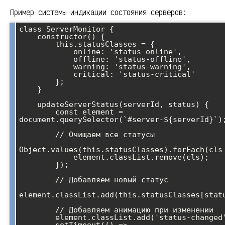
Пример системы индикации состояния серверов:
class ServerMonitor {

    constructor() {

        this.statusClasses = {

            online: 'status-online',

            offline: 'status-offline',

            warning: 'status-warning',

            critical: 'status-critical'

        };

    }

    updateServerStatus(serverId, status) {

        const element = 
document.querySelector(`#server-${serverId}`);
        // Очищаем все статусы

Object.values(this.statusClasses).forEach(cls 
            element.classList.remove(cls);

        });

        // Добавляем новый статус

element.classList.add(this.statusClasses[statu
        // Добавляем анимацию при изменении

        element.classList.add('status-changed');
