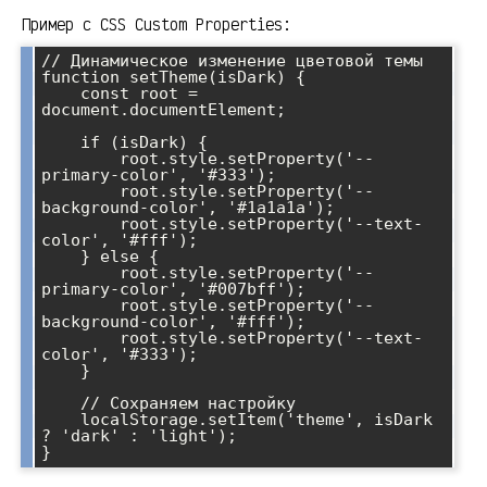
Пример с CSS Custom Properties:
// Динамическое изменение цветовой темы

function setTheme(isDark) {

    const root = 
document.documentElement;

    if (isDark) {

        root.style.setProperty('--
primary-color', '#333');

        root.style.setProperty('--
background-color', '#1a1a1a');

        root.style.setProperty('--text-
color', '#fff');

    } else {

        root.style.setProperty('--
primary-color', '#007bff');

        root.style.setProperty('--
background-color', '#fff');

        root.style.setProperty('--text-
color', '#333');

    }

    // Сохраняем настройку

    localStorage.setItem('theme', isDark 
? 'dark' : 'light');
