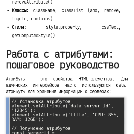
removeAttribute()
Классы:
className, classList (add, remove,
toggle, contains)
Стили:
style.property, cssText,
getComputedStyle()
Работа с атрибутами:
пошаговое руководство
Атрибуты — это свойства HTML-элементов. Для
админских интерфейсов часто используются data-
атрибуты для хранения информации о серверах:
// Установка атрибутов

element.setAttribute('data-server-id', 
'12345');

element.setAttribute('title', 'CPU: 85%, 
RAM: 12GB');

// Получение атрибутов

const serverId = 