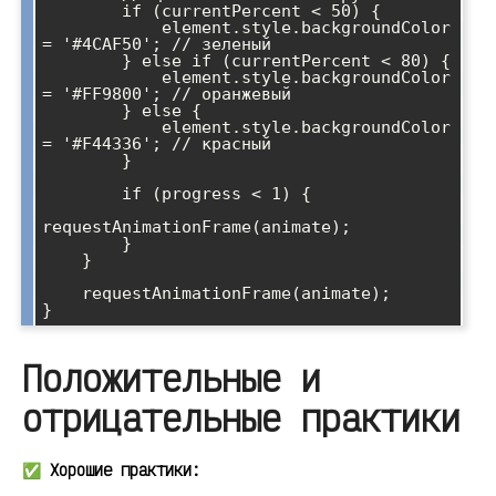
        if (currentPercent < 50) {

            element.style.backgroundColor 
= '#4CAF50'; // зеленый

        } else if (currentPercent < 80) {

            element.style.backgroundColor 
= '#FF9800'; // оранжевый

        } else {

            element.style.backgroundColor 
= '#F44336'; // красный

        }

        if (progress < 1) {

requestAnimationFrame(animate);

        }

    }

    requestAnimationFrame(animate);

Положительные и
отрицательные практики
✅ Хорошие практики: