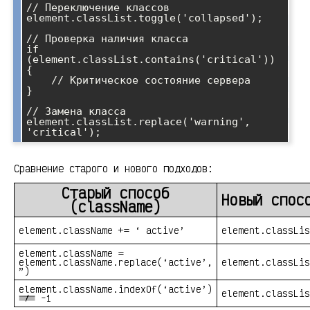
// Переключение классов

element.classList.toggle('collapsed');

// Проверка наличия класса

if 
(element.classList.contains('critical')) 
{

    // Критическое состояние сервера

}

// Замена класса

element.classList.replace('warning', 
Сравнение старого и нового подходов:
Старый способ
Новый спос
(className)
element.className += ‘ active’
element.classLis
element.className =
element.className.replace(‘active’,
element.classLis
”)
element.className.indexOf(‘active’)
element.classLis
!== -1