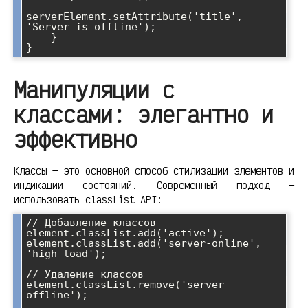
serverElement.setAttribute('title', 
'Server is offline');

    }

Манипуляции с
классами: элегантно и
эффективно
Классы — это основной способ стилизации элементов и
индикации состояний. Современный подход —
использовать classList API:
// Добавление классов

element.classList.add('active');

element.classList.add('server-online', 
'high-load');

// Удаление классов

element.classList.remove('server-
offline');
