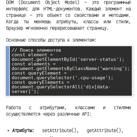
DOM (Document Object Model) — это программный
интерфейс для HTML-документов. Каждый элемент на
странице — это объект со свойствами и методами.
Когда ты меняешь атрибуты, классы или стили,
браузер мгновенно перерисовывает страницу.
Основные способы доступа к элементам:
// Поиск элементов

const element = 
document.getElementById('server-status');

const elements = 
document.getElementsByClassName('warning');

const queryElement = 
document.querySelector('.cpu-usage');

const queryElements = 
document.querySelectorAll('div[data-
Работа с атрибутами, классами и стилями
осуществляется через различные API:
Атрибуты:
setAttribute(), getAttribute(),