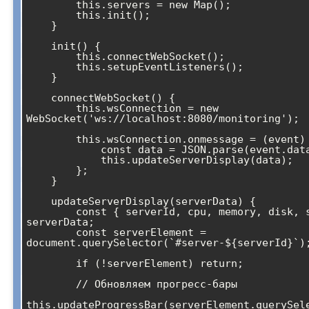
        this.servers = new Map();

        this.init();

    }

    init() {

        this.connectWebSocket();

        this.setupEventListeners();

    }

    connectWebSocket() {

        this.wsConnection = new 
WebSocket('ws://localhost:8080/monitoring');

        this.wsConnection.onmessage = (event) => {

            const data = JSON.parse(event.data);

            this.updateServerDisplay(data);

        };

    }

    updateServerDisplay(serverData) {

        const { serverId, cpu, memory, disk, status } = 
serverData;

        const serverElement = 
document.querySelector(`#server-${serverId}`);
        if (!serverElement) return;

        // Обновляем прогресс-бары

this.updateProgressBar(serverElement.querySel