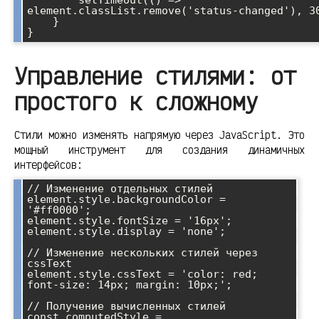
        setTimeout(() => 
element.classList.remove('status-changed'), 30
    }

Управление стилями: от
простого к сложному
Стили можно изменять напрямую через JavaScript. Это
мощный инструмент для создания динамичных
интерфейсов:
// Изменение отдельных стилей

element.style.backgroundColor = 
'#ff0000';

element.style.fontSize = '16px';

element.style.display = 'none';

// Изменение нескольких стилей через 
cssText

element.style.cssText = 'color: red; 
font-size: 14px; margin: 10px;';

// Получение вычисленных стилей

const computedStyle = 