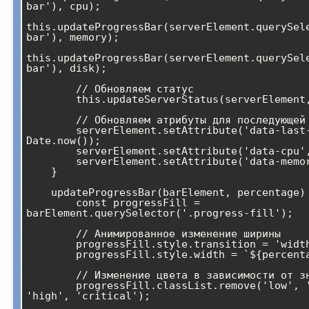
bar'), cpu);

this.updateProgressBar(serverElement.querySel
bar'), memory);

this.updateProgressBar(serverElement.querySel
bar'), disk);

        // Обновляем статус

        this.updateServerStatus(serverElement, status);

        // Обновляем атрибуты для последующей обработки

        serverElement.setAttribute('data-last-update', 
Date.now());

        serverElement.setAttribute('data-cpu', cpu);

        serverElement.setAttribute('data-memory', memory);

    }

    updateProgressBar(barElement, percentage) {

        const progressFill = 
barElement.querySelector('.progress-fill');

        // Анимированное изменение ширины

        progressFill.style.transition = 'width 0.3s ease';

        progressFill.style.width = `${percentage}%`;

        // Изменение цвета в зависимости от значения

        progressFill.classList.remove('low', 'medium', 
'high', 'critical');
