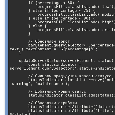
        if (percentage < 50) {

            progressFill.classList.add('low');

        } else if (percentage < 75) {

            progressFill.classList.add('medium');

        } else if (percentage < 90) {

            progressFill.classList.add('high');

        } else {

            progressFill.classList.add('critical');

        }

        // Обновляем текст

        barElement.querySelector('.percentage-
text').textContent = `${percentage}%`;

    }

    updateServerStatus(serverElement, status) {

        const statusIndicator = 
serverElement.querySelector('.status-indicator
        // Очищаем предыдущие классы статуса

        statusIndicator.classList.remove('online', 'offline', 
'warning', 'maintenance');

        // Добавляем новый статус

        statusIndicator.classList.add(status);

        // Обновляем атрибуты

        statusIndicator.setAttribute('data-status', status);

        statusIndicator.setAttribute('title', `Server is 
${status}`);
