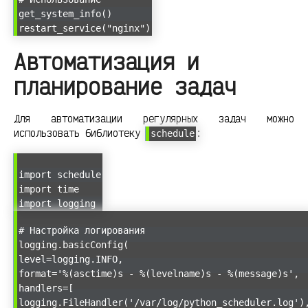
get_system_info()
restart_service("nginx")
Автоматизация и
планирование задач
Для автоматизации регулярных задач можно
использовать библиотеку
:
schedule
import schedule
import time
import logging
# Настройка логирования
logging.basicConfig(
level=logging.INFO,
format='%(asctime)s - %(levelname)s - %(message)s',
handlers=[
logging.FileHandler('/var/log/python_scheduler.log')