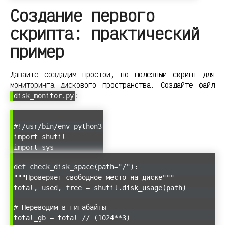
Создание первого
скрипта: практический
пример
Давайте создадим простой, но полезный скрипт для
мониторинга дискового пространства. Создайте файл
:
disk_monitor.py
#!/usr/bin/env python3
import shutil
import sys
def check_disk_space(path="/"):
"""Проверяет свободное место на диске"""
total, used, free = shutil.disk_usage(path)
# Переводим в гигабайты
total_gb = total // (1024**3)