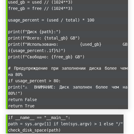
used_gb = used // (1024**3)
free_gb = free // (1024**3)
usage_percent = (used / total) * 100
print(f"Диск {path}:")
print(f"Всего: {total_gb} GB")
print(f"Использовано: {used_gb} GB
({usage_percent:.1f}%)")
print(f"Свободно: {free_gb} GB")
# Предупреждение при заполнении диска более чем
на 80%
if usage_percent > 80:
print("⚠️ ВНИМАНИЕ: Диск заполнен более чем на
80%!")
return False
return True
if __name__ == "__main__":
path = sys.argv[1] if len(sys.argv) > 1 else "/"
check_disk_space(path)