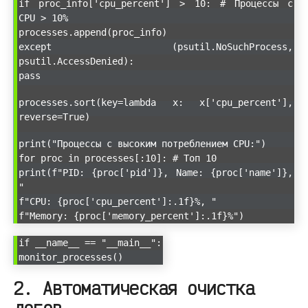
if proc_info['cpu_percent'] > 10: # Процессы с
CPU > 10%
processes.append(proc_info)
except (psutil.NoSuchProcess,
psutil.AccessDenied):
pass
processes.sort(key=lambda x: x['cpu_percent'],
reverse=True)
print("Процессы с высоким потреблением CPU:")
for proc in processes[:10]: # Топ 10
print(f"PID: {proc['pid']}, Name: {proc['name']},
"
f"CPU: {proc['cpu_percent']:.1f}%, "
f"Memory: {proc['memory_percent']:.1f}%")
if __name__ == "__main__":
monitor_processes()
2. Автоматическая очистка
логов