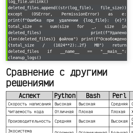
log_file.unlink()
deleted_files.append((str(log_file), file_size))
except (OSError, PermissionError) as e:
print(f"Ошибка при удалении {log_file}: {e}")
total_size = sum(size for _, size in
deleted_files) print(f"Удалено
{len(deleted_files)} файлов") print(f"Освобождено
{total_size / (1024**2):.2f} MB") return
deleted_files if __name__ == "__main__":
cleanup_logs()
Сравнение с другими
решениями
Аспект
Python
Bash
Perl
Скорость написания
Высокая
Высокая
Средняя
Читаемость кода
Отличная
Плохая
Плохая
Производительность
Средняя
Высокая
Высокая
Экосистема
Огромная
Ограниченная
Большая