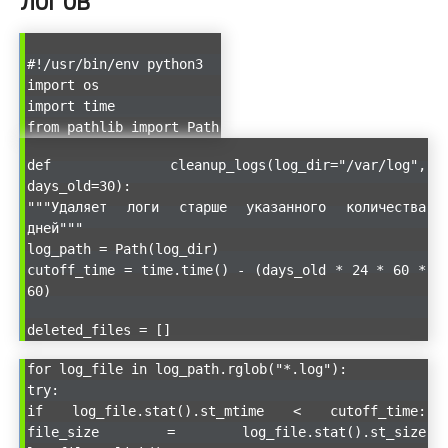
#!/usr/bin/env python3
import os
import time
from pathlib import Path
def cleanup_logs(log_dir="/var/log",
days_old=30):
"""Удаляет логи старше указанного количества
дней"""
log_path = Path(log_dir)
cutoff_time = time.time() - (days_old * 24 * 60 *
60)
deleted_files = []
for log_file in log_path.rglob("*.log"):
try:
if log_file.stat().st_mtime < cutoff_time:
file_size = log_file.stat().st_size