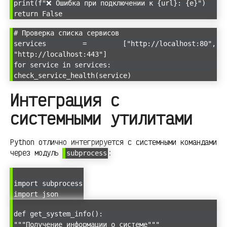
print(f"❌ Ошибка при подключении к {url}: {e}")
return False
# Проверка списка сервисов
services = ["http://localhost:80",
"http://localhost:443"]
for service in services:
check_service_health(service)
Интеграция с
системными утилитами
Python отлично интегрируется с системными командами
через модуль
:
subprocess
import subprocess
import json
def get_system_info():
"""Получение информации о системе"""