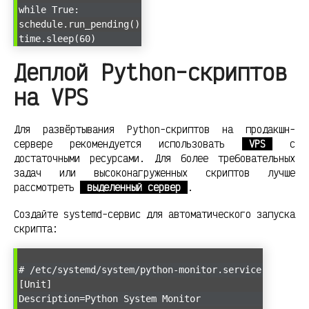
while True:
schedule.run_pending()
time.sleep(60)
Деплой Python-скриптов
на VPS
Для развёртывания Python-скриптов на продакшн-
сервере рекомендуется использовать
VPS
с
достаточными ресурсами. Для более требовательных
задач или высоконагруженных скриптов лучше
рассмотреть
выделенный сервер
.
Создайте systemd-сервис для автоматического запуска
скрипта:
# /etc/systemd/system/python-monitor.service
[Unit]
Description=Python System Monitor