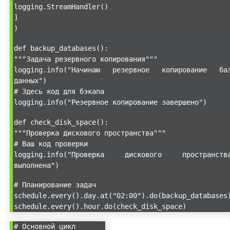
logging.StreamHandler()
]
)
def backup_databases():
"""Задача резервного копирования"""
logging.info("Начинаю резервное копирование ба
данных")
# Здесь код для бэкапа
logging.info("Резервное копирование завершено")
def check_disk_space():
"""Проверка дискового пространства"""
# Ваш код проверки
logging.info("Проверка дискового пространств
выполнена")
# Планирование задач
schedule.every().day.at("02:00").do(backup_databases
schedule.every().hour.do(check_disk_space)
# Основной цикл