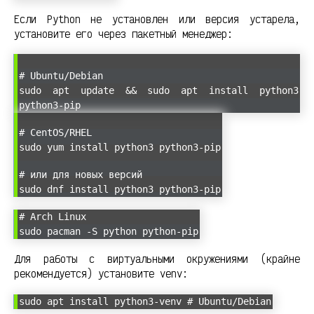
Если Python не установлен или версия устарела,
установите его через пакетный менеджер:
# Ubuntu/Debian
sudo apt update && sudo apt install python3
python3-pip
# CentOS/RHEL
sudo yum install python3 python3-pip
# или для новых версий
sudo dnf install python3 python3-pip
# Arch Linux
sudo pacman -S python python-pip
Для работы с виртуальными окружениями (крайне
рекомендуется) установите venv:
sudo apt install python3-venv # Ubuntu/Debian