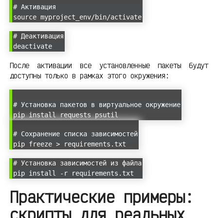
# Активация
source myproject_env/bin/activate
# Деактивация
deactivate
После активации все установленные пакеты будут
доступны только в рамках этого окружения:
# Установка пакетов в виртуальное окружение
pip install requests psutil
# Сохранение списка зависимостей
pip freeze > requirements.txt
# Установка зависимостей из файла
pip install -r requirements.txt
Практические примеры:
скрипты для реальных