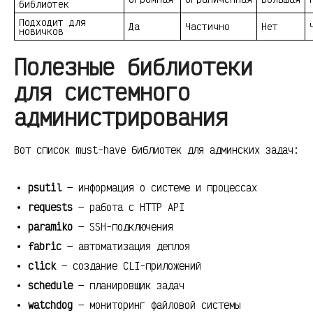
библиотек
Подходит для
Да
Частично
Нет
новичков
Полезные библиотеки
для системного
администрирования
Вот список must-have библиотек для админских задач:
psutil
— информация о системе и процессах
requests
— работа с HTTP API
paramiko
— SSH-подключения
fabric
— автоматизация деплоя
click
— создание CLI-приложений
schedule
— планировщик задач
watchdog
— мониторинг файловой системы