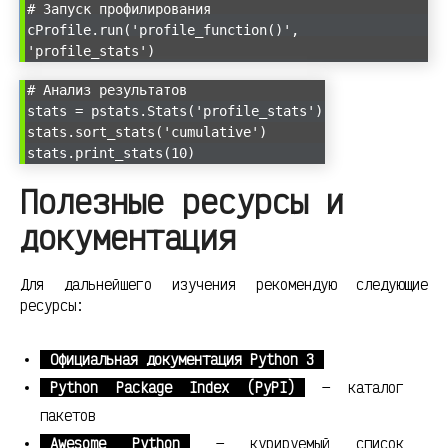
# Запуск профилирования
cProfile.run('profile_function()',
'profile_stats')
# Анализ результатов
stats = pstats.Stats('profile_stats')
stats.sort_stats('cumulative')
stats.print_stats(10)
Полезные ресурсы и
документация
Для дальнейшего изучения рекомендую следующие
ресурсы:
Официальная документация Python 3
Python Package Index (PyPI)
— каталог
пакетов
Awesome Python
— курируемый список