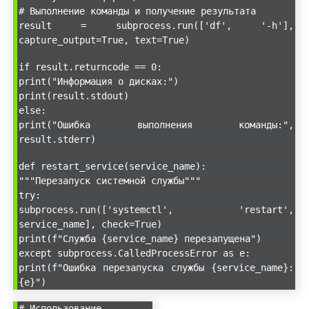
# Выполнение команды и получение результата
result = subprocess.run(['df', '-h'],
capture_output=True, text=True)
if result.returncode == 0:
print("Информация о дисках:")
print(result.stdout)
else:
print("Ошибка выполнения команды:",
result.stderr)
def restart_service(service_name):
"""Перезапуск системной службы"""
try:
subprocess.run(['systemctl', 'restart',
service_name], check=True)
print(f"Служба {service_name} перезапущена")
except subprocess.CalledProcessError as e:
print(f"Ошибка перезапуска службы {service_name}:
{e}")
# Использование