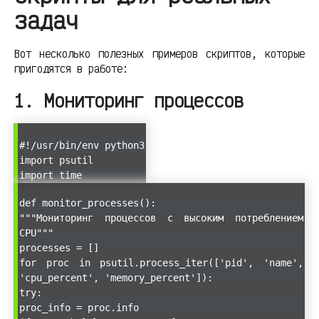
задач
Вот несколько полезных примеров скриптов, которые
пригодятся в работе:
1. Мониторинг процессов
#!/usr/bin/env python3
import psutil
import time
def monitor_processes():
"""Мониторинг процессов с высоким потреблением
CPU"""
processes = []
for proc in psutil.process_iter(['pid', 'name',
'cpu_percent', 'memory_percent']):
try:
proc_info = proc.info