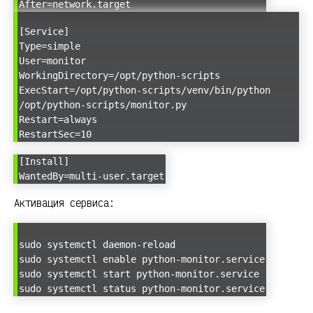
After=network.target
[Service]
Type=simple
User=monitor
WorkingDirectory=/opt/python-scripts
ExecStart=/opt/python-scripts/venv/bin/python
/opt/python-scripts/monitor.py
Restart=always
RestartSec=10
[Install]
WantedBy=multi-user.target
Активация сервиса:
sudo systemctl daemon-reload
sudo systemctl enable python-monitor.service
sudo systemctl start python-monitor.service
sudo systemctl status python-monitor.service