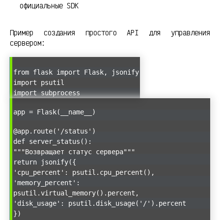
официальные SDK
Пример создания простого API для управления
сервером:
from flask import Flask, jsonify
import psutil
import subprocess
app = Flask(__name__)
@app.route('/status')
def server_status():
"""Возвращает статус сервера"""
return jsonify({
'cpu_percent': psutil.cpu_percent(),
'memory_percent':
psutil.virtual_memory().percent,
'disk_usage': psutil.disk_usage('/').percent
})