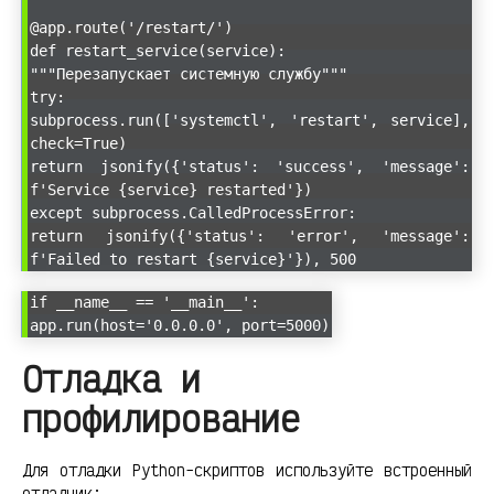
@app.route('/restart/
')
def restart_service(service):
"""Перезапускает системную службу"""
try:
subprocess.run(['systemctl', 'restart', service],
check=True)
return jsonify({'status': 'success', 'message':
f'Service {service} restarted'})
except subprocess.CalledProcessError:
return jsonify({'status': 'error', 'message':
f'Failed to restart {service}'}), 500
if __name__ == '__main__':
app.run(host='0.0.0.0', port=5000)
Отладка и
профилирование
Для отладки Python-скриптов используйте встроенный
отладчик: