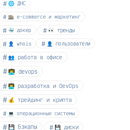
🌐 ДНС
🏬 e-commerce и маркетинг
👀 тренды
🐳 докер
👤 whois
👤 пользователи
👥 работа в офисе
👨‍💻 devops
👨‍💻 разработка и DevOps
💰 трейдинг и крипта
💻 операционные системы
💾 бэкапы
💾 диски