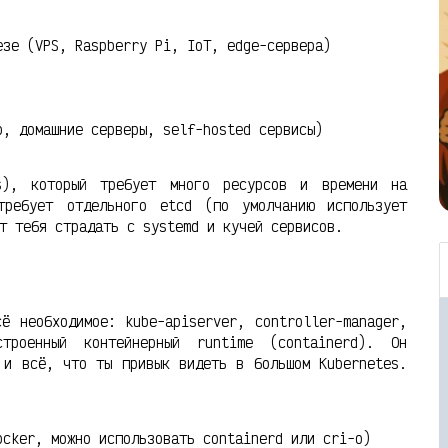
езе (VPS, Raspberry Pi, IoT, edge-сервера)
р, домашние серверы, self-hosted сервисы)
s), который требует много ресурсов и времени на
требует отдельного etcd (по умолчанию использует
т тебя страдать с systemd и кучей сервисов.
ё необходимое: kube-apiserver, controller-manager,
троенный контейнерный runtime (containerd). Он
 и всё, что ты привык видеть в большом Kubernetes.
ocker, можно использовать containerd или cri-o)