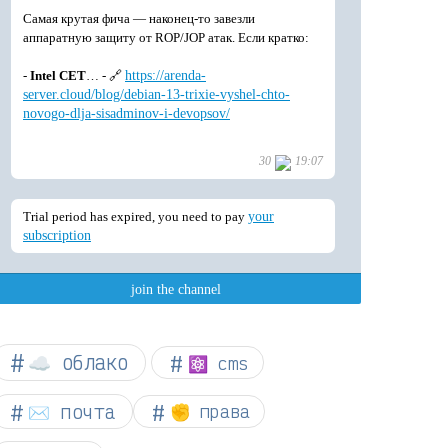
☁︎ облако
⚛ cms
✉️ почта
✊ права