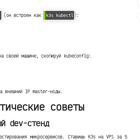
(он встроен как
):
l
k3s kubectl
а своей машине, скопируй kubeconfig:
а внешний IP master-ноды.
тические советы
ый dev-стенд
естирования микросервисов. Ставишь K3s на VPS за 5