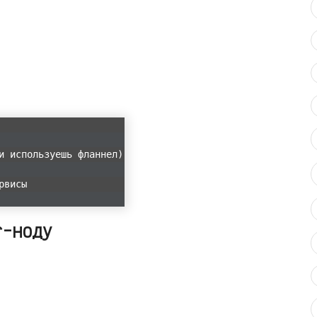
и используешь фланнел)
рвисы
r-ноду