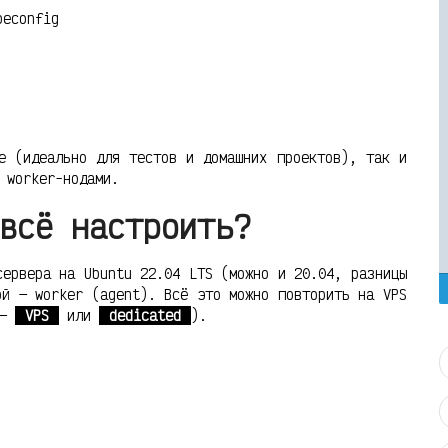
beconfig
е (идеально для тестов и домашних проектов), так и
 worker-нодами.
всё настроить?
сервера на Ubuntu 22.04 LTS (можно и 20.04, разницы
ой — worker (agent). Всё это можно повторить на VPS
 —
VPS
или
dedicated
).