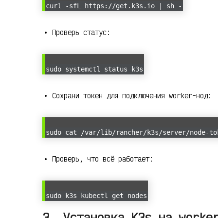
curl -sfL https://get.k3s.io | sh -
Проверь статус:
sudo systemctl status k3s
Сохрани токен для подключения worker-нод:
sudo cat /var/lib/rancher/k3s/server/node-to
Проверь, что всё работает:
sudo k3s kubectl get nodes
3. Установка K3s на worke