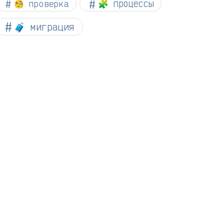
🧐 проверка
🧩 процессы
🧳 миграция