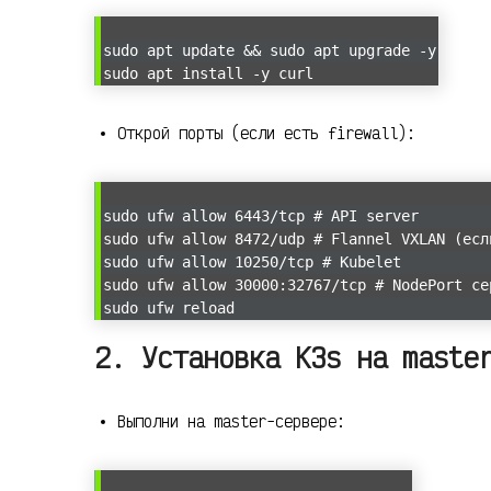
sudo apt update && sudo apt upgrade -y
sudo apt install -y curl
Открой порты (если есть firewall):
sudo ufw allow 6443/tcp # API server
sudo ufw allow 8472/udp # Flannel VXLAN (есл
sudo ufw allow 10250/tcp # Kubelet
sudo ufw allow 30000:32767/tcp # NodePort се
sudo ufw reload
2. Установка K3s на maste
Выполни на master-сервере: