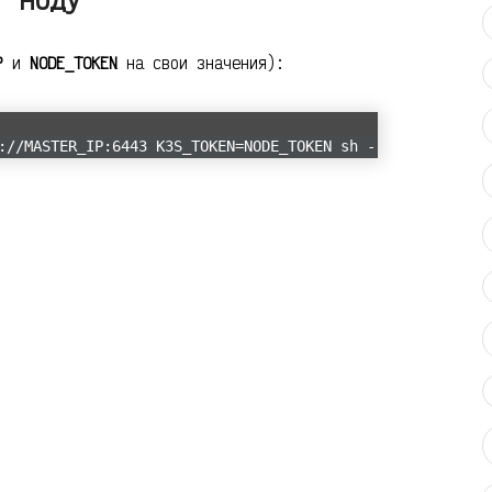
P
и
NODE_TOKEN
на свои значения):
://MASTER_IP:6443 K3S_TOKEN=NODE_TOKEN sh -