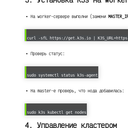
На worker-сервере выполни (замени
MASTER_I
curl -sfL https://get.k3s.io | K3S_URL=https
Проверь статус:
sudo systemctl status k3s-agent
На master-е проверь, что нода добавилась:
sudo k3s kubectl get nodes
4. Управление кластером