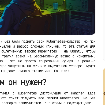
 и без боли поднять свой Kubernetes-кластер, но при
нуалов и разбор сложных YAML-ов, то эта статья для
 облегчённую версию Kubernetes — на Ubuntu, чтобы
 тратил время на бессмысленную возню с конфигами.
3s — это не просто «обрезанный кубер», а реально
стро запустить на VPS или выделенном сервере. Будет
ы и даже немного статистики. Погнали!
м он нужен?
стимая с Kubernetes дистрибуция от Rancher Labs
 кто хочет получить все плюшки Kubernetes, но без
 зоопарка зависимостей. K3s отлично подходит для: