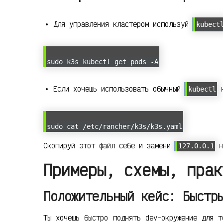
Для управления кластером используй
kubect
sudo k3s kubectl get pods -A
Если хочешь использовать обычный
н
kubectl
sudo cat /etc/rancher/k3s/k3s.yaml
Скопируй этот файл себе и замени
н
127.0.0.1
Примеры, схемы, прак
Положительный кейс: Быстр
Ты хочешь быстро поднять dev-окружение для т