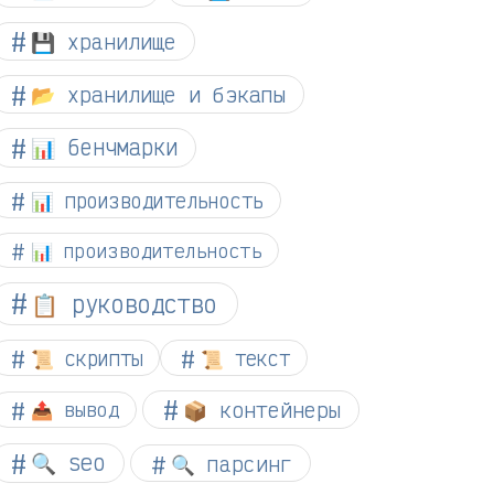
💾 хранилище
📂 хранилище и бэкапы
📊 бенчмарки
📊 производительность
📊 производительность
📋 руководство
📜 скрипты
📜 текст
📦 контейнеры
📤 вывод
🔍 seo
🔍 парсинг