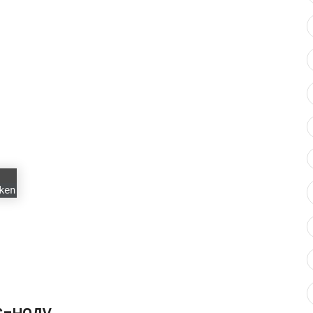
ken
r-ноду