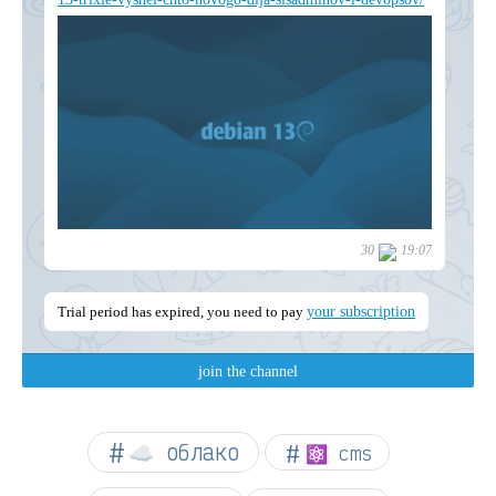
☁︎ облако
⚛ cms