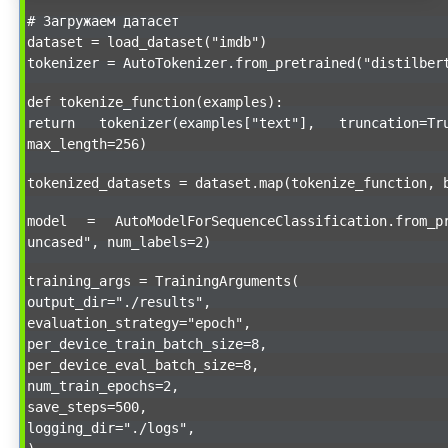
# Загружаем датасет
dataset = load_dataset("imdb")
tokenizer = AutoTokenizer.from_pretrained("distilber
def tokenize_function(examples):
return tokenizer(examples["text"], truncation=Tr
max_length=256)
tokenized_datasets = dataset.map(tokenize_function, 
model = AutoModelForSequenceClassification.from_pr
uncased", num_labels=2)
training_args = TrainingArguments(
output_dir="./results",
evaluation_strategy="epoch",
per_device_train_batch_size=8,
per_device_eval_batch_size=8,
num_train_epochs=2,
save_steps=500,
logging_dir="./logs",