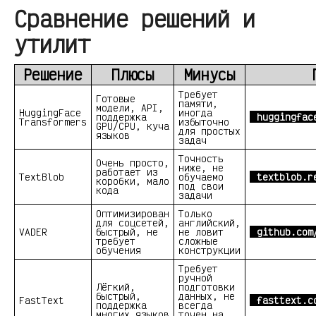
Сравнение решений и
утилит
Решение
Плюсы
Минусы
Требует
Готовые
памяти,
модели, API,
HuggingFace
иногда
поддержка
huggingfac
Transformers
избыточно
GPU/CPU, куча
для простых
языков
задач
Точность
Очень просто,
ниже, не
работает из
TextBlob
обучаемо
textblob.r
коробки, мало
под свои
кода
задачи
Оптимизирован
Только
для соцсетей,
английский,
VADER
быстрый, не
не ловит
github.com
требует
сложные
обучения
конструкции
Требует
ручной
Лёгкий,
подготовки
быстрый,
данных, не
FastText
fasttext.c
поддержка
всегда
многих языков
точен на