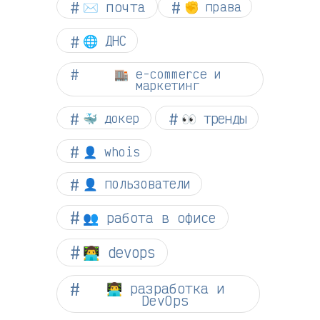
✉️ почта
✊ права
🌐 ДНС
🏬 e-commerce и
маркетинг
👀 тренды
🐳 докер
👤 whois
👤 пользователи
👥 работа в офисе
👨‍💻 devops
👨‍💻 разработка и
DevOps