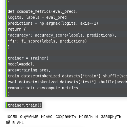
)
def compute_metrics(eval_pred):
logits, labels = eval_pred
predictions = np.argmax(logits, axis=-1)
return {
"accuracy": accuracy_score(labels, predictions),
"f1": f1_score(labels, predictions)
}
trainer = Trainer(
model=model,
args=training_args,
train_dataset=tokenized_datasets["train"].shuffle(se
eval_dataset=tokenized_datasets["test"].shuffle(seed
compute_metrics=compute_metrics,
)
trainer.train()
После обучения можно сохранить модель и завернуть
её в API: