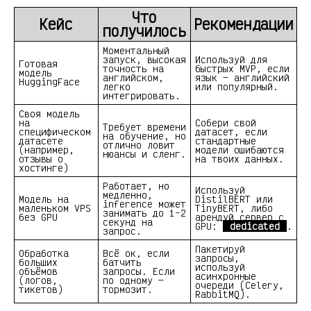
Что
Кейс
Рекомендации
получилось
Моментальный
запуск, высокая
Используй для
Готовая
точность на
быстрых MVP, если
модель
английском,
язык — английский
HuggingFace
легко
или популярный.
интегрировать.
Своя модель
на
Собери свой
Требует времени
специфическом
датасет, если
на обучение, но
датасете
стандартные
отлично ловит
(например,
модели ошибаются
нюансы и сленг.
отзывы о
на твоих данных.
хостинге)
Работает, но
Используй
медленно,
Модель на
DistilBERT или
inference может
маленьком VPS
TinyBERT, либо
занимать до 1-2
без GPU
арендуй сервер с
секунд на
GPU:
dedicated
.
запрос.
Пакетируй
Обработка
Всё ок, если
запросы,
больших
батчить
используй
объёмов
запросы. Если
асинхронные
(логов,
по одному —
очереди (Celery,
тикетов)
тормозит.
RabbitMQ).