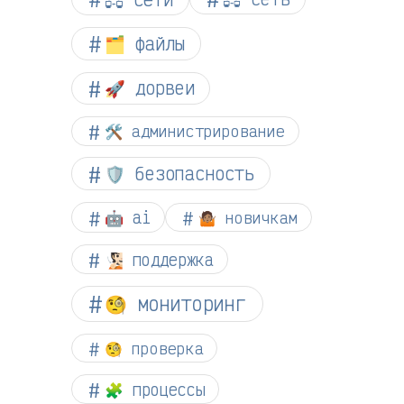
🗂️ файлы
🚀 дорвеи
🛠️ администрирование
🛡️ безопасность
🤖 ai
🤷🏽 новичкам
🧏🏻 поддержка
🧐 мониторинг
🧐 проверка
🧩 процессы