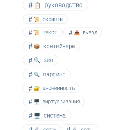
📋 руководство
📜 скрипты
📜 текст
📤 вывод
📦 контейнеры
🔍 seo
🔍 парсинг
🔐 анонимность
🖥️ виртуализация
🖥️ система
🖧 сети
🖧 сеть