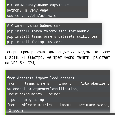
# Ставим виртуальное окружение
python3 -m venv venv
source venv/bin/activate
# Ставим нужные библиотеки
pip install torch torchvision torchaudio
pip install transformers datasets scikit-learn
pip install fastapi uvicorn
Теперь пример кода для обучения модели на базе
DistilBERT (быстро, не жрёт много памяти, работает
на VPS без GPU):
from datasets import load_dataset
from transformers import AutoTokenizer,
AutoModelForSequenceClassification,
TrainingArguments, Trainer
import numpy as np
from sklearn.metrics import accuracy_score,
f1_score