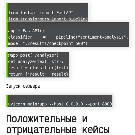
from fastapi import FastAPI
from transformers import pipeline
app = FastAPI()
classifier = pipeline("sentiment-analysis",
model="./results/checkpoint-500")
@app.post("/analyze")
def analyze(text: str):
result = classifier(text)
return {"result": result}
Запуск сервера:
uvicorn main:app --host 0.0.0.0 --port 8000
Положительные и
отрицательные кейсы