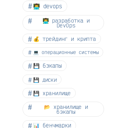
👨‍💻 devops
👨‍💻 разработка и
DevOps
💰 трейдинг и крипта
💻 операционные системы
💾 бэкапы
💾 диски
💾 хранилище
📂 хранилище и
бэкапы
📊 бенчмарки