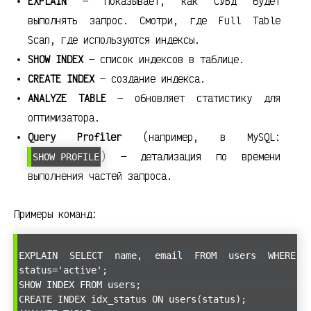
EXPLAIN
— показывает, как СУБД будет
выполнять запрос. Смотри, где Full Table
Scan, где используются индексы.
SHOW INDEX
— список индексов в таблице.
CREATE INDEX
— создание индекса.
ANALYZE TABLE
— обновляет статистику для
оптимизатора.
Query Profiler
(например, в MySQL:
) — детализация по времени
SHOW PROFILE
выполнения частей запроса.
Примеры команд:
EXPLAIN SELECT name, email FROM users WHERE
status='active';
SHOW INDEX FROM users;
CREATE INDEX idx_status ON users(status);