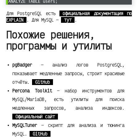
ANALYZE TABLE users;
Для PostgreSQL есть
официальная документация по
EXPLAIN
. Для MySQL —
тут
.
Похожие решения,
программы и утилиты
pgBadger
— анализ логов PostgreSQL,
показывает медленные запросы, строит красивые
отчёты.
GitHub
Percona Toolkit
— набор инструментов для
MySQL/MariaDB, есть утилиты для поиска
медленных запросов, анализа индексов.
Официальный сайт
MySQLTuner
— скрипт для анализа и тюнинга
MySQL.
GitHub