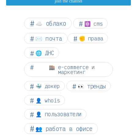
☁︎ облако
⚛ cms
✉️ почта
✊ права
🌐 ДНС
🏬 e-commerce и
маркетинг
👀 тренды
🐳 докер
👤 whois
👤 пользователи
👥 работа в офисе