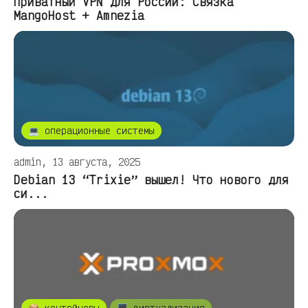
Приватный VPN для России: Связка
MangoHost + Amnezia
💻 операционные системы
admin, 13 августа, 2025
Debian 13 “Trixie” вышел! Что нового для
си...
📦 контейнеры
🖥️ виртуализация