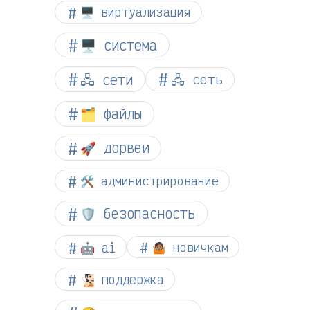
🖥️ виртуализация
🖥️ система
🖧 сети
🖧 сеть
🗂️ файлы
🚀 дорвеи
🛠️ администрирование
🛡️ безопасность
🤖 ai
🤷🏽 новичкам
🧏🏻 поддержка