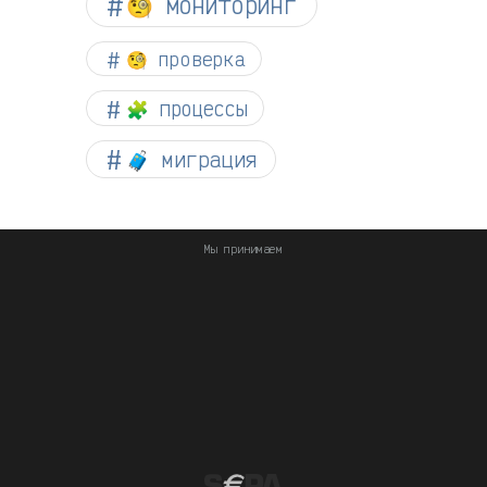
🧐 мониторинг
🧐 проверка
🧩 процессы
🧳 миграция
Мы принимаем