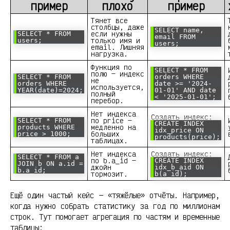
пример
плохо
пример
Тянет все
столбцы, даже
SELECT name,
если нужны
SELECT * FROM
email FROM
только имя и
users;
users;
email. Лишняя
нагрузка.
Функция по
SELECT * FROM
полю — индекс
SELECT * FROM
orders WHERE
не
orders WHERE
date >= '2024-
используется,
YEAR(date)=2024;
01-01' AND date
полный
< '2025-01-01';
перебор.
Нет индекса
Создать индекс:
по price —
SELECT * FROM
CREATE INDEX
медленно на
products WHERE
idx_price ON
больших
price > 1000;
products(price);
таблицах.
Нет индекса
Создать индекс:
SELECT * FROM a
по b.a_id —
CREATE INDEX
JOIN b ON a.id =
джойн
idx_b_aid ON
b.a_id;
тормозит.
b(a_id);
Ещё один частый кейс — «тяжёлые» отчёты. Например,
когда нужно собрать статистику за год по миллионам
строк. Тут помогает агрегация по частям и временные
таблицы: