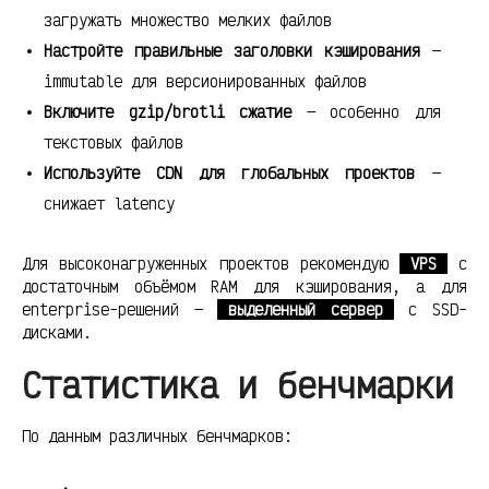
загружать множество мелких файлов
Настройте правильные заголовки кэширования
—
immutable для версионированных файлов
Включите gzip/brotli сжатие
— особенно для
текстовых файлов
Используйте CDN для глобальных проектов
—
снижает latency
Для высоконагруженных проектов рекомендую
VPS
с
достаточным объёмом RAM для кэширования, а для
enterprise-решений —
выделенный сервер
с SSD-
дисками.
Статистика и бенчмарки
По данным различных бенчмарков: