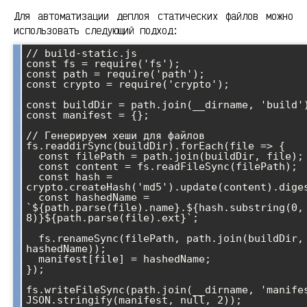
Для автоматизации деплоя статических файлов можно
использовать следующий подход:
// build-static.js

const fs = require('fs');

const path = require('path');

const crypto = require('crypto');

const buildDir = path.join(__dirname, 'build')
const manifest = {};

// Генерируем хеши для файлов

fs.readdirSync(buildDir).forEach(file => {

  const filePath = path.join(buildDir, file);

  const content = fs.readFileSync(filePath);

  const hash = 
crypto.createHash('md5').update(content).diges
  const hashedName = 
`${path.parse(file).name}.${hash.substring(0, 
8)}${path.parse(file).ext}`;

  fs.renameSync(filePath, path.join(buildDir, 
hashedName));

  manifest[file] = hashedName;

});

fs.writeFileSync(path.join(__dirname, 'manifes