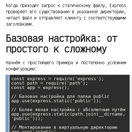
Когда приходит запрос к статическому файлу, Express
проверяет его существование в указанной директории,
читает файл и отправляет клиенту с соответствующими
заголовками.
Базовая настройка: от
простого к сложному
Начнём с простейшего примера и постепенно усложним
конфигурацию:
const express = require('express');

const path = require('path');

const app = express();

// Базовая настройка для папки public

app.use(express.static('public'));

// Более явная настройка с абсолютным путём

app.use(express.static(path.join(__dirname, 
'public')));

// Монтирование в виртуальную директорию

app.use('/static', 