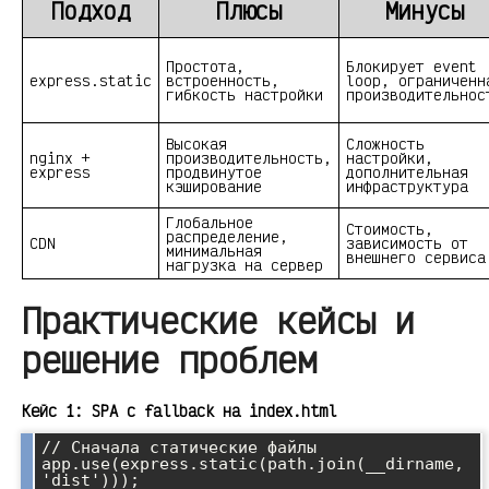
Подход
Плюсы
Минусы
Простота,
Блокирует event
express.static
встроенность,
loop, ограниченн
гибкость настройки
производительнос
Высокая
Сложность
nginx +
производительность,
настройки,
express
продвинутое
дополнительная
кэширование
инфраструктура
Глобальное
Стоимость,
распределение,
CDN
зависимость от
минимальная
внешнего сервиса
нагрузка на сервер
Практические кейсы и
решение проблем
Кейс 1: SPA с fallback на index.html
// Сначала статические файлы

app.use(express.static(path.join(__dirname, 
'dist')));
