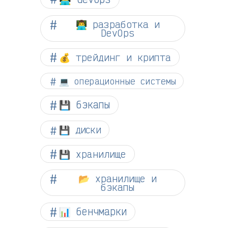
👨‍💻 разработка и
DevOps
💰 трейдинг и крипта
💻 операционные системы
💾 бэкапы
💾 диски
💾 хранилище
📂 хранилище и
бэкапы
📊 бенчмарки