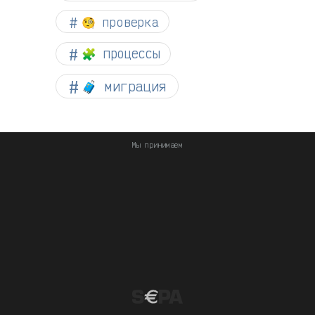
🧐 проверка
🧩 процессы
🧳 миграция
Мы принимаем