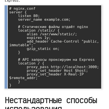
Express:
# nginx.conf

server {

    listen 80;

    server_name example.com;

    # Статические файлы отдаёт nginx

    location /static/ {

        alias /var/www/static/;

        expires 1y;

        add_header Cache-Control "public, 
immutable";

        gzip_static on;

    }

    # API запросы проксируем на Express

    location / {

        proxy_pass http://localhost:3000;

        proxy_set_header Host $host;

        proxy_set_header X-Real-IP 
$remote_addr;

    }

Нестандартные способы
использования