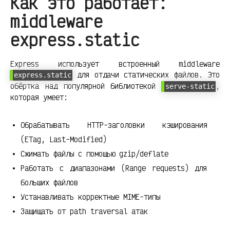
Как это работает:
middleware
express.static
Express использует встроенный middleware
для отдачи статических файлов. Это
express.static
обёртка над популярной библиотекой
,
serve-static
которая умеет:
Обрабатывать HTTP-заголовки кэширования
(ETag, Last-Modified)
Сжимать файлы с помощью gzip/deflate
Работать с диапазонами (Range requests) для
больших файлов
Устанавливать корректные MIME-типы
Защищать от path traversal атак