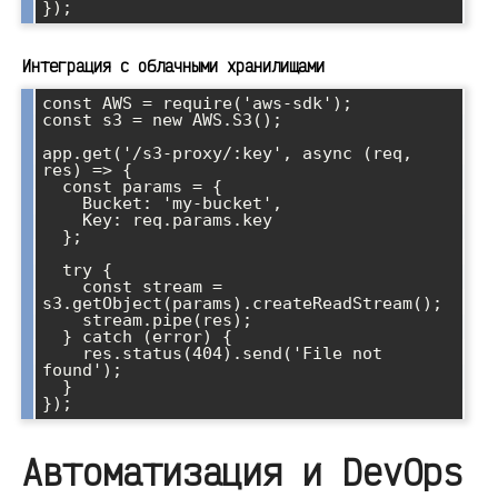
Интеграция с облачными хранилищами
const AWS = require('aws-sdk');

const s3 = new AWS.S3();

app.get('/s3-proxy/:key', async (req, 
res) => {

  const params = {

    Bucket: 'my-bucket',

    Key: req.params.key

  };

  try {

    const stream = 
s3.getObject(params).createReadStream();

    stream.pipe(res);

  } catch (error) {

    res.status(404).send('File not 
found');

  }

Автоматизация и DevOps