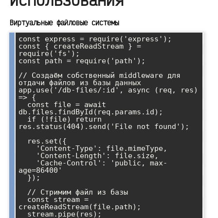
Виртуальные файловые системы
const express = require('express');

const { createReadStream } = 
require('fs');

const path = require('path');

// Создаём собственный middleware для 
отдачи файлов из базы данных

app.use('/db-files/:id', async (req, res) 
=> {

  const file = await 
db.files.findById(req.params.id);

  if (!file) return 
res.status(404).send('File not found');

  res.set({

    'Content-Type': file.mimeType,

    'Content-Length': file.size,

    'Cache-Control': 'public, max-
age=86400'

  });

  // Стримим файл из базы

  const stream = 
createReadStream(file.path);

  stream.pipe(res);
