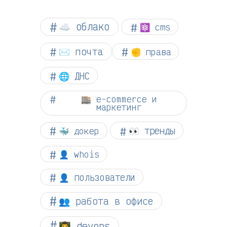
☁︎ облако
⚛ cms
✉️ почта
✊ права
🌐 ДНС
🏬 e-commerce и
маркетинг
👀 тренды
🐳 докер
👤 whois
👤 пользователи
👥 работа в офисе
👨‍💻 devops