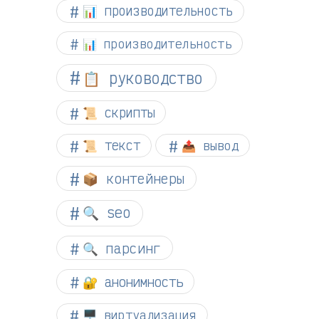
📊 производительность
📊 производительность
📋 руководство
📜 скрипты
📜 текст
📤 вывод
📦 контейнеры
🔍 seo
🔍 парсинг
🔐 анонимность
🖥️ виртуализация