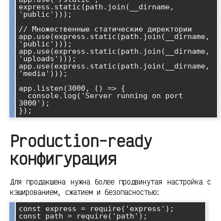
express.static(path.join(__dirname, 
'public')));

// Множественные статические директории

app.use(express.static(path.join(__dirname, 
'public')));

app.use(express.static(path.join(__dirname, 
'uploads')));

app.use(express.static(path.join(__dirname, 
'media')));

app.listen(3000, () => {

  console.log('Server running on port 
3000');

Production-ready
конфигурация
Для продакшена нужна более продвинутая настройка с
кэшированием, сжатием и безопасностью:
const express = require('express');

const path = require('path');
