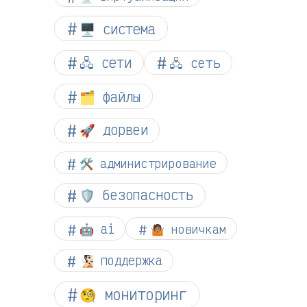
🖥️ система
🖧 сети
🖧 сеть
🗂️ файлы
🚀 дорвеи
🛠️ администрирование
🛡️ безопасность
🤖 ai
🤷🏽 новичкам
🧏🏻 поддержка
🧐 мониторинг