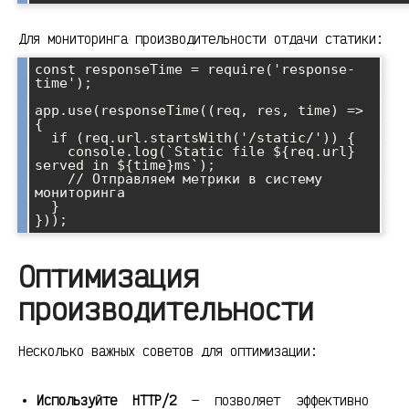
Для мониторинга производительности отдачи статики:
const responseTime = require('response-
time');

app.use(responseTime((req, res, time) => 
{

  if (req.url.startsWith('/static/')) {

    console.log(`Static file ${req.url} 
served in ${time}ms`);

    // Отправляем метрики в систему 
мониторинга

  }

Оптимизация
производительности
Несколько важных советов для оптимизации:
Используйте HTTP/2
— позволяет эффективно