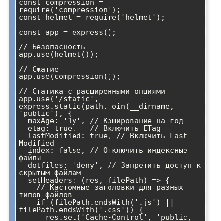
const compression = 
require('compression');

const helmet = require('helmet');

const app = express();

// Безопасность

app.use(helmet());

// Сжатие

app.use(compression());

// Статика с расширенными опциями

app.use('/static', 
express.static(path.join(__dirname, 
'public'), {

  maxAge: '1y', // Кэширование на год

  etag: true,   // Включить ETag

  lastModified: true, // Включить Last-
Modified

  index: false, // Отключить индексные 
файлы

  dotfiles: 'deny', // Запретить доступ к 
скрытым файлам

  setHeaders: (res, filePath) => {

    // Кастомные заголовки для разных 
типов файлов

    if (filePath.endsWith('.js') || 
filePath.endsWith('.css')) {

      res.set('Cache-Control', 'public, 