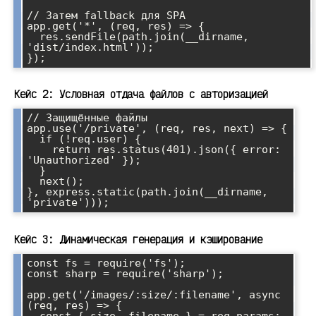
// Затем fallback для SPA

app.get('*', (req, res) => {

  res.sendFile(path.join(__dirname, 
'dist/index.html'));

Кейс 2: Условная отдача файлов с авторизацией
// Защищённые файлы

app.use('/private', (req, res, next) => {

  if (!req.user) {

    return res.status(401).json({ error: 
'Unauthorized' });

  }

  next();

}, express.static(path.join(__dirname, 
Кейс 3: Динамическая генерация и кэширование
const fs = require('fs');

const sharp = require('sharp');

app.get('/images/:size/:filename', async 
(req, res) => {
