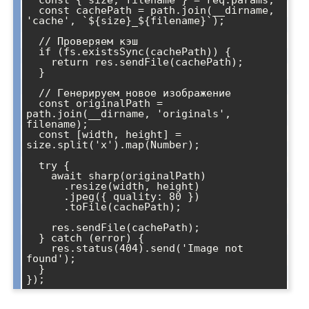
  const { size, filename } = req.params;

  const cachePath = path.join(__dirname, 
'cache', `${size}_${filename}`);

  // Проверяем кэш

  if (fs.existsSync(cachePath)) {

    return res.sendFile(cachePath);

  }

  // Генерируем новое изображение

  const originalPath = 
path.join(__dirname, 'originals', 
filename);

  const [width, height] = 
size.split('x').map(Number);

  try {

    await sharp(originalPath)

      .resize(width, height)

      .jpeg({ quality: 80 })

      .toFile(cachePath);

    res.sendFile(cachePath);

  } catch (error) {

    res.status(404).send('Image not 
found');

  }
