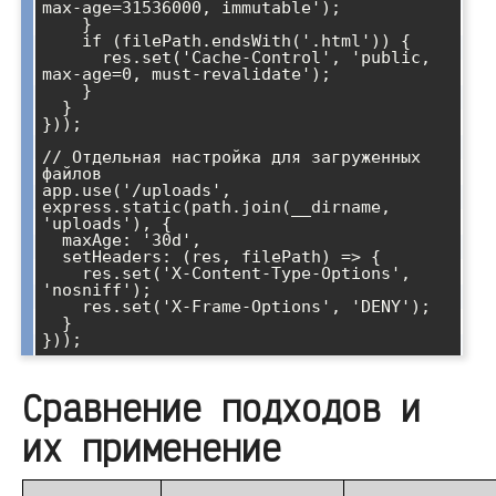
max-age=31536000, immutable');

    }

    if (filePath.endsWith('.html')) {

      res.set('Cache-Control', 'public, 
max-age=0, must-revalidate');

    }

  }

}));

// Отдельная настройка для загруженных 
файлов

app.use('/uploads', 
express.static(path.join(__dirname, 
'uploads'), {

  maxAge: '30d',

  setHeaders: (res, filePath) => {

    res.set('X-Content-Type-Options', 
'nosniff');

    res.set('X-Frame-Options', 'DENY');

  }

Сравнение подходов и
их применение