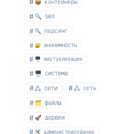
📦 контейнеры
🔍 seo
🔍 парсинг
🔐 анонимность
🖥️ виртуализация
🖥️ система
🖧 сети
🖧 сеть
🗂️ файлы
🚀 дорвеи
🛠️ администрирование