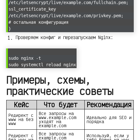
/etc/letsencrypt/live/example.com/fullchain.pem;
ssl_certificate_key
/etc/letsencrypt/live/example.com/privkey.pem;
# остальная конфигурация
}
Проверяем конфиг и перезапускаем Nginx:
sudo nginx -t
sudo systemctl reload nginx
Примеры, схемы,
практические советы
Кейс
Что будет
Рекомендация
Все запросы на
Редирект с
www.example.com
Идеально для SEO и
www на без
уходят на
порядка
www
example.com
Все запросы на
Редирект с
Используй, если у
example.com
без www на
тебя бренд на www