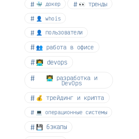
👀 тренды
🐳 докер
👤 whois
👤 пользователи
👥 работа в офисе
👨‍💻 devops
👨‍💻 разработка и
DevOps
💰 трейдинг и крипта
💻 операционные системы
💾 бэкапы