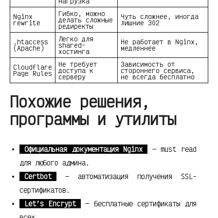
нагрузка
Гибко, можно
Nginx
Чуть сложнее, иногда
делать сложные
rewrite
лишние 302
редиректы
Легко для
.htaccess
Не работает в Nginx,
shared-
(Apache)
медленнее
хостинга
Не требует
Зависимость от
Cloudflare
доступа к
стороннего сервиса,
Page Rules
серверу
не всегда бесплатно
Похожие решения,
программы и утилиты
Официальная документация Nginx
— must read
для любого админа.
Certbot
— автоматизация получения SSL-
сертификатов.
Let’s Encrypt
— бесплатные сертификаты для
всех.