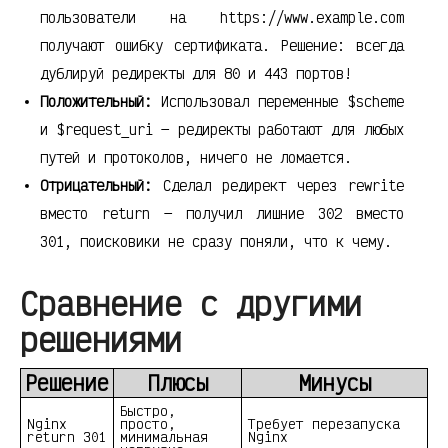
пользователи на https://www.example.com
получают ошибку сертификата. Решение: всегда
дублируй редиректы для 80 и 443 портов!
Положительный:
Использовал переменные $scheme
и $request_uri — редиректы работают для любых
путей и протоколов, ничего не ломается.
Отрицательный:
Сделал редирект через rewrite
вместо return — получил лишние 302 вместо
301, поисковики не сразу поняли, что к чему.
Сравнение с другими
решениями
Решение
Плюсы
Минусы
Быстро,
Nginx
просто,
Требует перезапуска
return 301
минимальная
Nginx