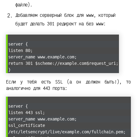
файле).
Добавляем серверный блок для www, который
будет делать 301 редирект на без www:
server {
listen 80;
server_name www.example.com;
return 301 $scheme://example.com$request_uri;
}
Если у тебя есть SSL (а он должен быть!), то
аналогично для 443 порта:
server {
listen 443 ssl;
server_name www.example.com;
ssl_certificate
/etc/letsencrypt/live/example.com/fullchain.pem;