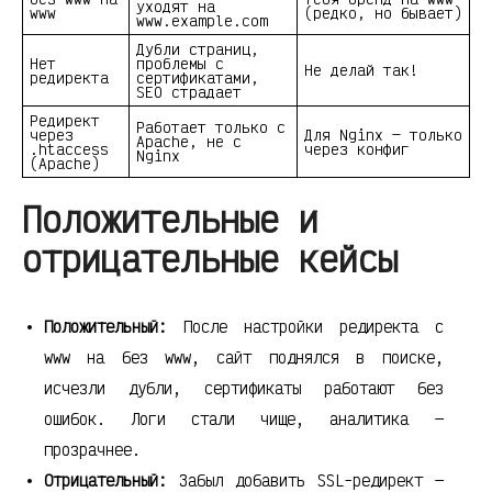
уходят на
www
(редко, но бывает)
www.example.com
Дубли страниц,
Нет
проблемы с
Не делай так!
редиректа
сертификатами,
SEO страдает
Редирект
Работает только с
через
Для Nginx — только
Apache, не с
.htaccess
через конфиг
Nginx
(Apache)
Положительные и
отрицательные кейсы
Положительный:
После настройки редиректа с
www на без www, сайт поднялся в поиске,
исчезли дубли, сертификаты работают без
ошибок. Логи стали чище, аналитика —
прозрачнее.
Отрицательный:
Забыл добавить SSL-редирект —