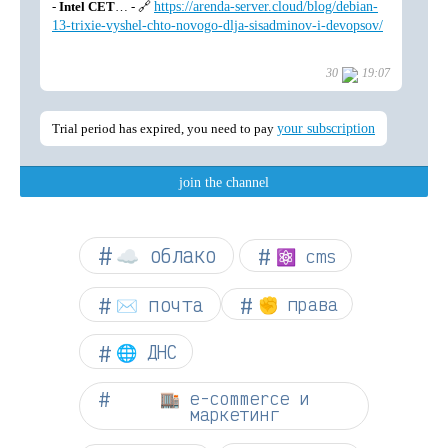
☁︎ облако
⚛ cms
✉️ почта
✊ права
🌐 ДНС
🏬 e-commerce и
маркетинг