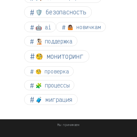
🛡️ безопасность
🤖 ai
🤷🏽 новичкам
🧏🏻 поддержка
🧐 мониторинг
🧐 проверка
🧩 процессы
🧳 миграция
Мы принимаем