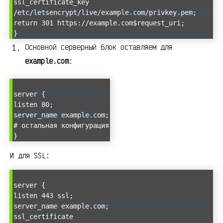
ssl_certificate_key
/etc/letsencrypt/live/example.com/privkey.pem;
return 301 https://example.com$request_uri;
}
Основной серверный блок оставляем для
example.com
:
server {
listen 80;
server_name example.com;
# остальная конфигурация
}
И для SSL:
server {
listen 443 ssl;
server_name example.com;
ssl_certificate