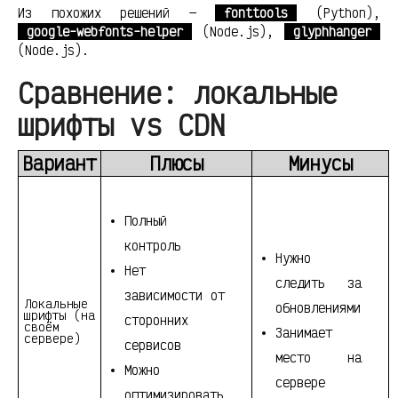
Из похожих решений —
fonttools
(Python),
google-webfonts-helper
(Node.js),
glyphhanger
(Node.js).
Сравнение: локальные
шрифты vs CDN
Вариант
Плюсы
Минусы
Полный
контроль
Нужно
Нет
следить за
зависимости от
Локальные
обновлениями
шрифты (на
сторонних
своём
Занимает
сервере)
сервисов
место на
Можно
сервере
оптимизировать