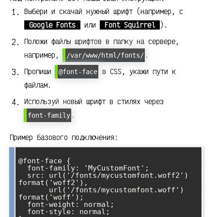
Выбери и скачай нужный шрифт (например, с
Google Fonts
или
Font Squirrel
).
Положи файлы шрифтов в папку на сервере,
например,
.
/var/www/html/fonts/
Пропиши
в CSS, укажи пути к
@font-face
файлам.
Используй новый шрифт в стилях через
.
font-family
Пример базового подключения:
@font-face {

  font-family: 'MyCustomFont';

  src: url('/fonts/mycustomfont.woff2') 
format('woff2'),

       url('/fonts/mycustomfont.woff') 
format('woff');

  font-weight: normal;

  font-style: normal;
