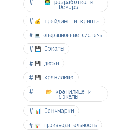
👨‍💻 разработка и
DevOps
💰 трейдинг и крипта
💻 операционные системы
💾 бэкапы
💾 диски
💾 хранилище
📂 хранилище и
бэкапы
📊 бенчмарки
📊 производительность