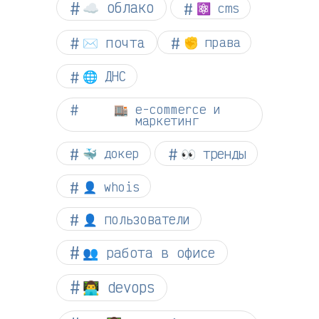
☁︎ облако
⚛ cms
✉️ почта
✊ права
🌐 ДНС
🏬 e-commerce и
маркетинг
👀 тренды
🐳 докер
👤 whois
👤 пользователи
👥 работа в офисе
👨‍💻 devops