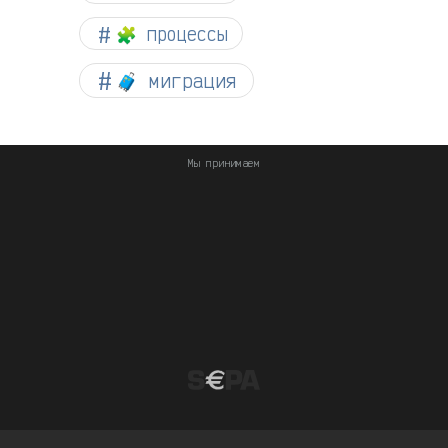
🧩 процессы
🧳 миграция
Мы принимаем