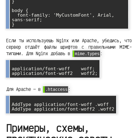
}

body {

  font-family: 'MyCustomFont', Arial, 
sans-serif;

Если ты используешь Nginx или Apache, убедись, что
сервер отдаёт файлы шрифтов с правильными MIME-
типами. Для Nginx добавь в
:
mime.types
application/font-woff    woff;

Для Apache — в
:
.htaccess
AddType application/font-woff .woff

Примеры, схемы,