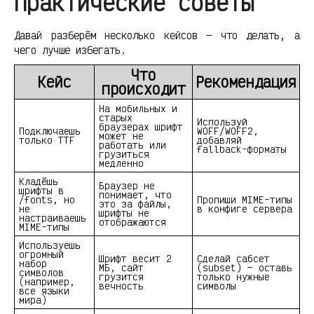
практические советы
Давай разберём несколько кейсов — что делать, а
чего лучше избегать.
Что
Кейс
Рекомендация
происходит
На мобильных и
старых
Используй
браузерах шрифт
Подключаешь
WOFF/WOFF2,
может не
только TTF
добавляй
работать или
fallback-форматы
грузиться
медленно
Кладёшь
Браузер не
шрифты в
понимает, что
/fonts, но
Пропиши MIME-типы
это за файлы,
не
в конфиге сервера
шрифты не
настраиваешь
отображаются
MIME-типы
Используешь
огромный
Шрифт весит 2
Сделай сабсет
набор
МБ, сайт
(subset) — оставь
символов
грузится
только нужные
(например,
вечность
символы
все языки
мира)