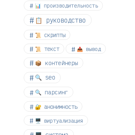
📊 производительность
📋 руководство
📜 скрипты
📜 текст
📤 вывод
📦 контейнеры
🔍 seo
🔍 парсинг
🔐 анонимность
🖥️ виртуализация
🖥️ система