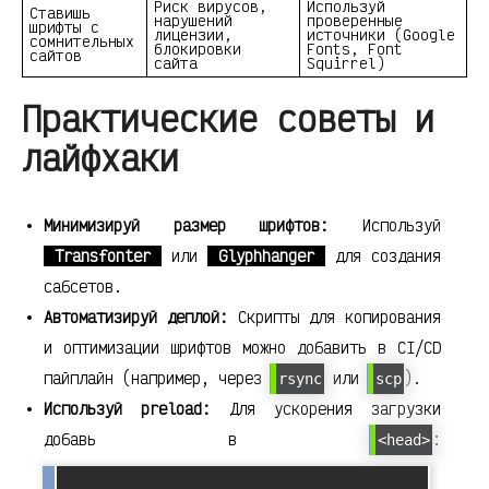
Риск вирусов,
Используй
Ставишь
нарушений
проверенные
шрифты с
лицензии,
источники (Google
сомнительных
блокировки
Fonts, Font
сайтов
сайта
Squirrel)
Практические советы и
лайфхаки
Минимизируй размер шрифтов:
Используй
Transfonter
или
Glyphhanger
для создания
сабсетов.
Автоматизируй деплой:
Скрипты для копирования
и оптимизации шрифтов можно добавить в CI/CD
пайплайн (например, через
или
).
rsync
scp
Используй preload:
Для ускорения загрузки
добавь в
:
<head>