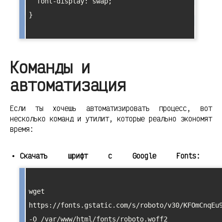
  font-display: swap;

}

Команды и
автоматизация
Если ты хочешь автоматизировать процесс, вот
несколько команд и утилит, которые реально экономят
время:
Скачать шрифт с Google Fonts:
wget 
https://fonts.gstatic.com/s/roboto/v30/KFOmCnqEu9
-O /var/www/html/fonts/roboto.woff2
