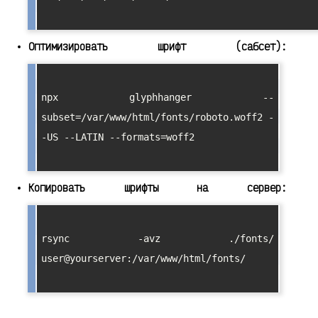
Оптимизировать шрифт (сабсет):
npx glyphhanger --
subset=/var/www/html/fonts/roboto.woff2 -
-US --LATIN --formats=woff2

Копировать шрифты на сервер:
rsync -avz ./fonts/ 
user@yourserver:/var/www/html/fonts/
