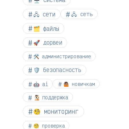
🖧 сети
🖧 сеть
🗂️ файлы
🚀 дорвеи
🛠️ администрирование
🛡️ безопасность
🤖 ai
🤷🏽 новичкам
🧏🏻 поддержка
🧐 мониторинг
🧐 проверка