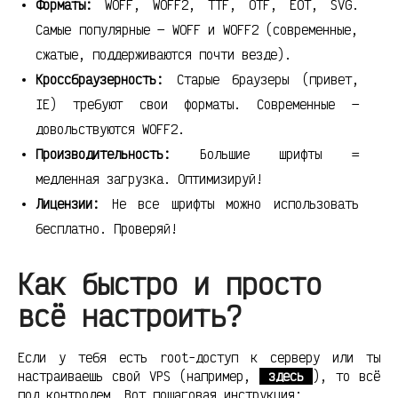
Форматы:
WOFF, WOFF2, TTF, OTF, EOT, SVG.
Самые популярные — WOFF и WOFF2 (современные,
сжатые, поддерживаются почти везде).
Кроссбраузерность:
Старые браузеры (привет,
IE) требуют свои форматы. Современные —
довольствуются WOFF2.
Производительность:
Большие шрифты =
медленная загрузка. Оптимизируй!
Лицензии:
Не все шрифты можно использовать
бесплатно. Проверяй!
Как быстро и просто
всё настроить?
Если у тебя есть root-доступ к серверу или ты
настраиваешь свой VPS (например,
здесь
), то всё
под контролем. Вот пошаговая инструкция: