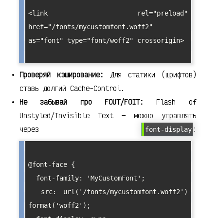
<link rel="preload" 
href="/fonts/mycustomfont.woff2" 
as="font" type="font/woff2" crossorigin>

Проверяй кэширование:
Для статики (шрифтов)
ставь долгий Cache-Control.
Не забывай про FOUT/FOIT:
Flash of
Unstyled/Invisible Text — можно управлять
через
:
font-display
@font-face {

  font-family: 'MyCustomFont';

  src: url('/fonts/mycustomfont.woff2') 
format('woff2');
