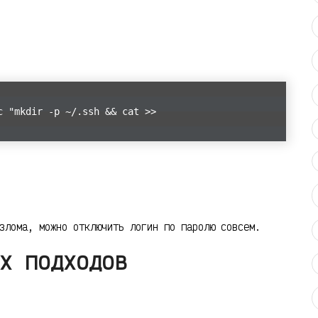
с "mkdir -p ~/.ssh && cat >>
злома, можно отключить логин по паролю совсем.
х подходов