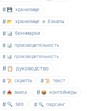
💾 хранилище
📂 хранилище и бэкапы
📊 бенчмарки
📊 производительность
📊 производительность
📋 руководство
📜 скрипты
📜 текст
📦 контейнеры
📤 вывод
🔍 seo
🔍 парсинг