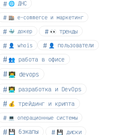
🌐 ДНС
🏬 e-commerce и маркетинг
👀 тренды
🐳 докер
👤 whois
👤 пользователи
👥 работа в офисе
👨‍💻 devops
👨‍💻 разработка и DevOps
💰 трейдинг и крипта
💻 операционные системы
💾 бэкапы
💾 диски