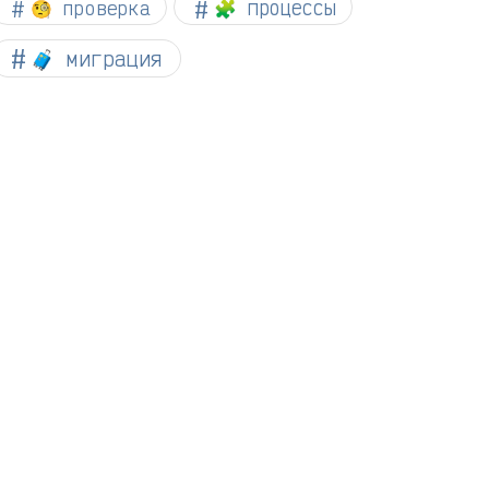
🧐 проверка
🧩 процессы
🧳 миграция