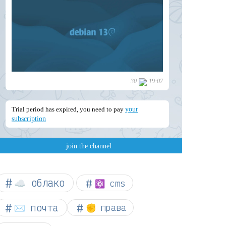
☁︎ облако
⚛ cms
✉️ почта
✊ права