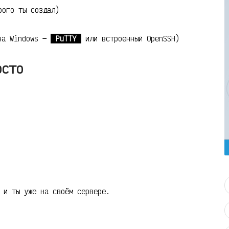
рого ты создал)
на Windows —
PuTTY
или встроенный OpenSSH)
осто
 и ты уже на своём сервере.