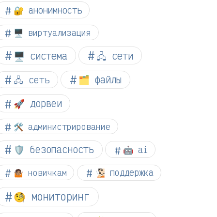
🔐 анонимность
🖥️ виртуализация
🖥️ система
🖧 сети
🗂️ файлы
🖧 сеть
🚀 дорвеи
🛠️ администрирование
🛡️ безопасность
🤖 ai
🤷🏽 новичкам
🧏🏻 поддержка
🧐 мониторинг