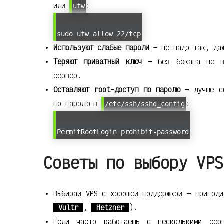
или
:
ufw
sudo ufw allow 22/tcp
Используют слабые пароли
— не надо так, даж
Теряют приватный ключ
— без бэкапа не во
сервер.
Оставляют root-доступ по паролю
— лучше со
по паролю в
:
/etc/ssh/sshd_config
PermitRootLogin prohibit-password
Советы по выбору VPS
Выбирай VPS с хорошей поддержкой — пригоди
Vultr
,
Hetzner
).
Если часто работаешь с несколькими се