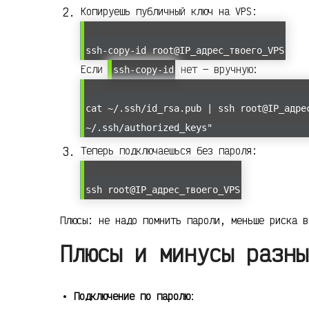
Копируешь публичный ключ на VPS:
ssh-copy-id root@IP_адрес_твоего_VPS
Если
нет — вручную:
ssh-copy-id
cat ~/.ssh/id_rsa.pub | ssh root@IP_адре
~/.ssh/authorized_keys"
Теперь подключаешься без пароля:
ssh root@IP_адрес_твоего_VPS
Плюсы: не надо помнить пароли, меньше риска в
Плюсы и минусы разны
Подключение по паролю
: