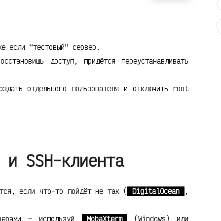
е если “тестовый” сервер.
сстановишь доступ, придётся переустанавливать
здать отдельного пользователя и отключить root
 и SSH-клиента
тся, если что-то пойдёт не так (
DigitalOcean
,
рверами — используй
MobaXterm
(Windows) или