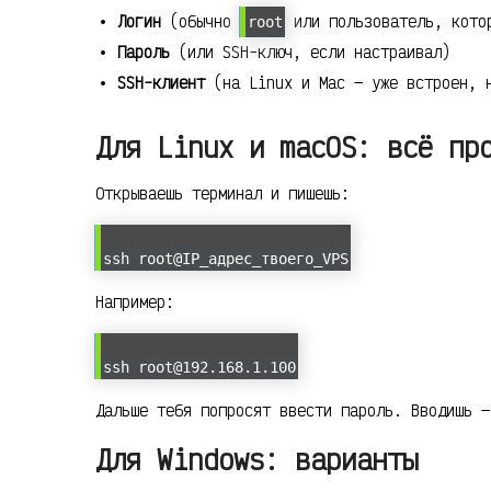
Логин
(обычно
или пользователь, кото
root
Пароль
(или SSH-ключ, если настраивал)
SSH-клиент
(на Linux и Mac — уже встроен, 
Для Linux и macOS: всё пр
Открываешь терминал и пишешь:
ssh root@IP_адрес_твоего_VPS
Например:
ssh root@192.168.1.100
Дальше тебя попросят ввести пароль. Вводишь —
Для Windows: варианты