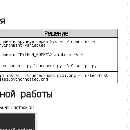
я
Решение
обавить вручную через System Properties →
nvironment Variables
обавить %PYTHON_HOME%\Scripts в PATH
спользовать py launcher: py -3.9 script.py
ip install –trusted-host pypi.org –trusted-host
iles.pythonhosted.org
ной работы
ьные настройки: