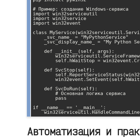
# Пример: создание Windows-сервиса

import win32serviceutil

import win32service

import win32event

class MyService(win32serviceutil.Servi
    _svc_name_ = "MyPythonService"

    _svc_display_name_ = "My Python Service"

    def __init__(self, args):

        win32serviceutil.ServiceFramework.__init__(self, args)

        self.hWaitStop = win32event.CreateEvent(None, 0, 0, None)

    def SvcStop(self):

        self.ReportServiceStatus(win32service.SERVICE_STOP_PENDING)

        win32event.SetEvent(self.hWaitStop)

    def SvcDoRun(self):

        # Основная логика сервиса

        pass

if __name__ == '__main__':

Автоматизация и прак