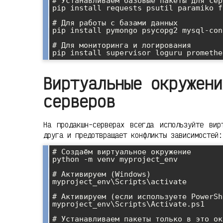
# Устанавливаем базовые пакеты для сер
pip install requests psutil paramiko f
# Для работы с базами данных

pip install pymongo psycopg2 mysql-con
# Для мониторинга и логирования

Виртуальные окружени
серверов
На продакшн-серверах всегда используйте вир
друга и предотвращает конфликты зависимостей:
# Создаём виртуальное окружение

python -m venv myproject_env

# Активируем (Windows)

myproject_env\Scripts\activate

# Активируем (если используете PowerShe
myproject_env\Scripts\Activate.ps1

# Устанавливаем пакеты только в это ок