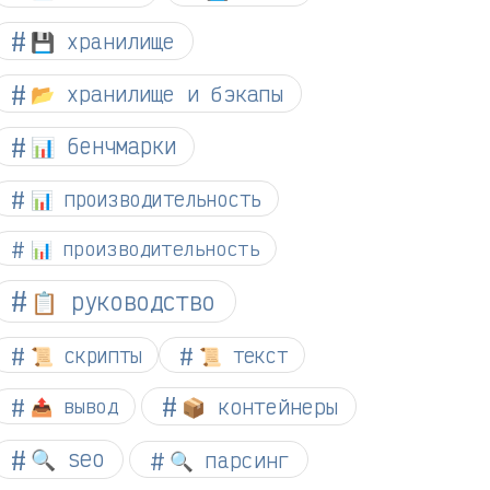
💾 хранилище
📂 хранилище и бэкапы
📊 бенчмарки
📊 производительность
📊 производительность
📋 руководство
📜 скрипты
📜 текст
📦 контейнеры
📤 вывод
🔍 seo
🔍 парсинг