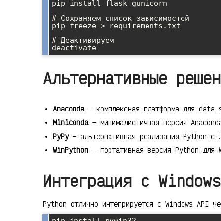
pip install flask gunicorn

# Сохраняем список зависимостей

pip freeze > requirements.txt

# Деактивируем

Альтернативные решен
Anaconda
— комплексная платформа для data s
Miniconda
— минималистичная версия Anacond
PyPy
— альтернативная реализация Python с J
WinPython
— портативная версия Python для 
Интеграция с Windows
Python отлично интегрируется с Windows API че
pip install pywin32
