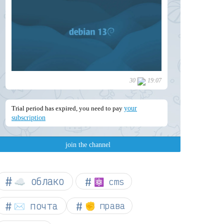
☁︎ облако
⚛ cms
✉️ почта
✊ права