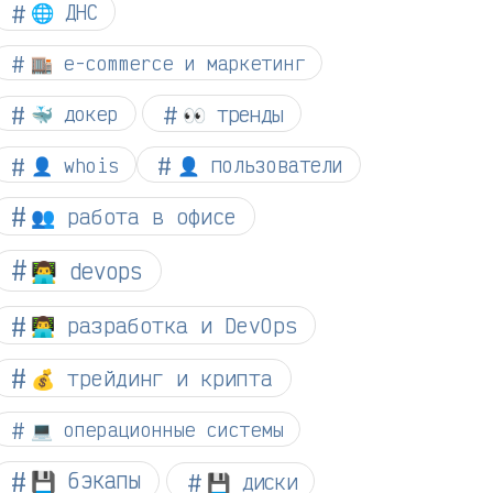
🌐 ДНС
🏬 e-commerce и маркетинг
👀 тренды
🐳 докер
👤 whois
👤 пользователи
👥 работа в офисе
👨‍💻 devops
👨‍💻 разработка и DevOps
💰 трейдинг и крипта
💻 операционные системы
💾 бэкапы
💾 диски