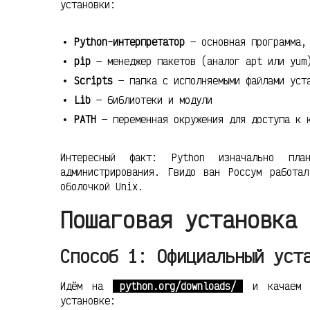
установки:
Python-интерпретатор
— основная программа, 
pip
— менеджер пакетов (аналог apt или yum
Scripts
— папка с исполняемыми файлами уст
Lib
— библиотеки и модули
PATH
— переменная окружения для доступа к 
Интересный факт: Python изначально пла
администрирования. Гвидо ван Россум работа
оболочкой Unix.
Пошаговая установка 
Способ 1: Официальный уст
Идём на
python.org/downloads/
и качаем п
установке: