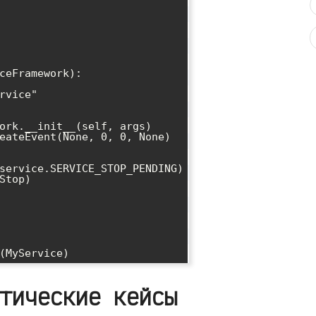
ceFramework):

тические кейсы