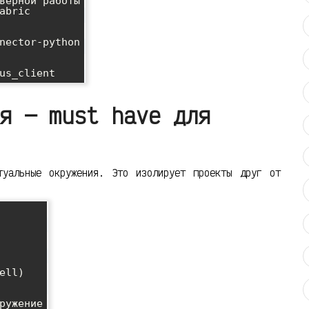
верной работы

abric

nector-python

я — must have для
туальные окружения. Это изолирует проекты друг от
ll)

ружение
