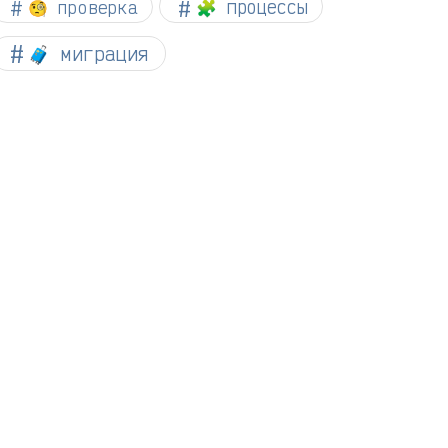
🧐 проверка
🧩 процессы
🧳 миграция