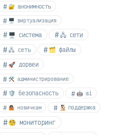
🔐 анонимность
🖥️ виртуализация
🖥️ система
🖧 сети
🗂️ файлы
🖧 сеть
🚀 дорвеи
🛠️ администрирование
🛡️ безопасность
🤖 ai
🤷🏽 новичкам
🧏🏻 поддержка
🧐 мониторинг