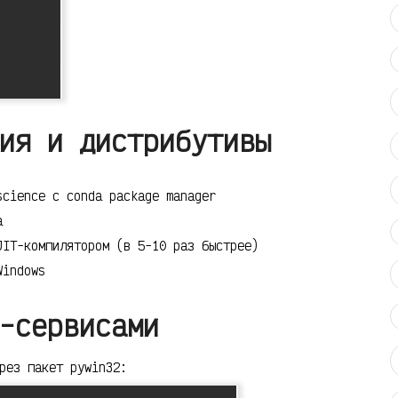
ия и дистрибутивы
cience с conda package manager
a
IT-компилятором (в 5-10 раз быстрее)
Windows
-сервисами
рез пакет pywin32: