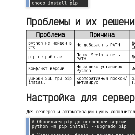
Проблемы и их решени
Проблема
Причина
python не найден в
Д
Не добавлен в PATH
cmd
E
Папка Scripts не в
pip не работает
Д
PATH
Несколько установок
Конфликт версий
И
Python
Ошибки SSL при pip
Корпоративный прокси/
p
install
антивирус
f
Настройка для сервер
Для серверов и автоматизации нужны дополнител
# Обновляем pip до последней версии

python -m pip install --upgrade pip
