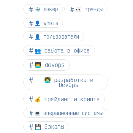
👀 тренды
🐳 докер
👤 whois
👤 пользователи
👥 работа в офисе
👨‍💻 devops
👨‍💻 разработка и
DevOps
💰 трейдинг и крипта
💻 операционные системы
💾 бэкапы