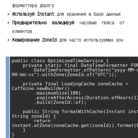
форматтера дорого
Используй Instant
для хранения в базе данных
Предварительно валидируй
часовые пояса от
клиентов
Кеширование ZoneId
для часто используемых зон
public class OptimizedTimeService {

    private static final DateTimeFormatter FORMATTER = 

        DateTimeFormatter.ofPattern("yyyy-MM-dd 
HH:mm:ss").withZone(ZoneId.of("UTC"));

    private final LoadingCache
 zoneCache = 
Caffeine.newBuilder()

        .maximumSize(100)

        .expireAfterAccess(Duration.ofHours(1))

        .build(ZoneId::of);

    public String formatWithCache(Instant instant, 
String zoneId) {

        return 
instant.atZone(zoneCache.get(zoneId)).format(F
    }
