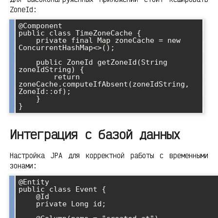
ZoneId:
@Component

public class TimeZoneCache {

    private final Map
 zoneCache = new 
ConcurrentHashMap<>();

    public ZoneId getZoneId(String 
zoneIdString) {

        return 
zoneCache.computeIfAbsent(zoneIdString, 
ZoneId::of);

    }

Интеграция с базой данных
Настройка JPA для корректной работы с временными
зонами:
@Entity

public class Event {

    @Id

    private Long id;
