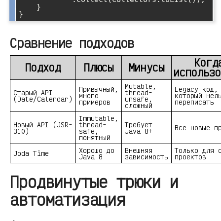
    }

Сравнение подходов
Когд
Подход
Плюсы
Минусы
использо
Mutable,
Привычный,
Legacy код,
Старый API
thread-
много
который нел
(Date/Calendar)
unsafe,
примеров
переписать
сложный
Immutable,
Новый API (JSR-
thread-
Требует
Все новые п
310)
safe,
Java 8+
понятный
Хорошо до
Внешняя
Только для 
Joda Time
Java 8
зависимость
проектов
Продвинутые трюки и
автоматизация