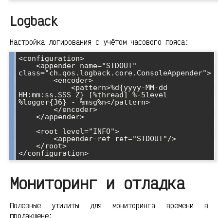
Logback
Настройка логирования с учётом часового пояса:
<configuration>

    <appender name="STDOUT" 
class="ch.qos.logback.core.ConsoleAppender">

        <encoder>

            <pattern>%d{yyyy-MM-dd 
HH:mm:ss.SSS Z} [%thread] %-5level 
%logger{36} - %msg%n</pattern>

        </encoder>

    </appender>

    <root level="INFO">

        <appender-ref ref="STDOUT"/>

    </root>

Мониторинг и отладка
Полезные утилиты для мониторинга времени в
продакшене: