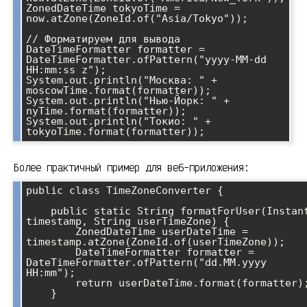
ZonedDateTime tokyoTime = 
now.atZone(ZoneId.of("Asia/Tokyo"));

// Форматируем для вывода

DateTimeFormatter formatter = 
DateTimeFormatter.ofPattern("yyyy-MM-dd 
HH:mm:ss z");

System.out.println("Москва: " + 
moscowTime.format(formatter));

System.out.println("Нью-Йорк: " + 
nyTime.format(formatter));

System.out.println("Токио: " + 
Более практичный пример для веб-приложения:
public class TimeZoneConverter {

    public static String formatForUser(Instant 
timestamp, String userTimeZone) {

        ZonedDateTime userDateTime = 
timestamp.atZone(ZoneId.of(userTimeZone));

        DateTimeFormatter formatter = 
DateTimeFormatter.ofPattern("dd.MM.yyyy 
HH:mm");

        return userDateTime.format(formatter);

    }
