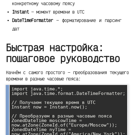
конкретному часовому поясу
Instant
— момент времени в UTC
DateTimeFormatter
— форматирование и парсинг
дат
Быстрая настройка:
пошаговое руководство
Начнём с самого простого — преобразования текущего
времени в разные часовые пояса:
import java.time.*;

import java.time.format.DateTimeFormatter;

// Получаем текущее время в UTC

Instant now = Instant.now();

// Преобразуем в разные часовые пояса

ZonedDateTime moscowTime = 
now.atZone(ZoneId.of("Europe/Moscow"));

ZonedDateTime nyTime = 
now.atZone(ZoneId.of("America/New_York"));
