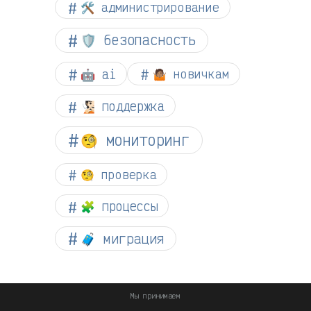
🛠️ администрирование
🛡️ безопасность
🤖 ai
🤷🏽 новичкам
🧏🏻 поддержка
🧐 мониторинг
🧐 проверка
🧩 процессы
🧳 миграция
Мы принимаем