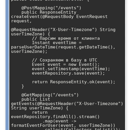
    @PostMapping("/events")

    public ResponseEntity
createEvent(@RequestBody EventRequest 
request,

@RequestHeader("X-User-Timezone") String 
userTimeZone) {

        // Парсим время от клиента

        Instant eventTime = 
parseUserDateTime(request.getDateTime(), 
userTimeZone);

        // Сохраняем в базу в UTC

        Event event = new Event();

        event.setTimestamp(eventTime);

        eventRepository.save(event);

        return ResponseEntity.ok(event);

    }

    @GetMapping("/events")

    public List
getEvents(@RequestHeader("X-User-Timezone") 
String userTimeZone) {

        return 
eventRepository.findAll().stream()

            .map(event -> 
formatEventForUser(event, userTimeZone))

            .collect(Collectors.toList());
