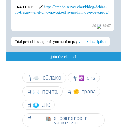
☁︎ облако
⚛ cms
✉️ почта
✊ права
🌐 ДНС
🏬 e-commerce и
маркетинг