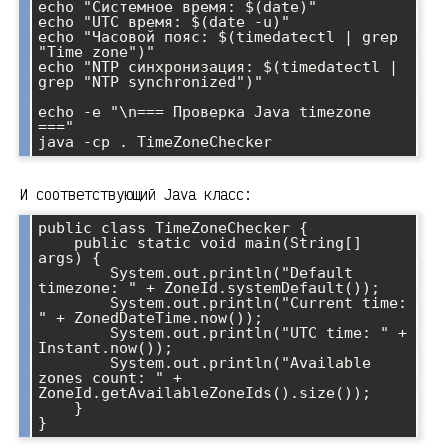
echo "Системное время: $(date)"

echo "UTC время: $(date -u)"

echo "Часовой пояс: $(timedatectl | grep 
"Time zone")"

echo "NTP синхронизация: $(timedatectl | 
grep "NTP synchronized")"

echo -e "\n=== Проверка Java timezone 
==="

И соответствующий Java класс:
public class TimeZoneChecker {

    public static void main(String[] 
args) {

        System.out.println("Default 
timezone: " + ZoneId.systemDefault());

        System.out.println("Current time: 
" + ZonedDateTime.now());

        System.out.println("UTC time: " + 
Instant.now());

        System.out.println("Available 
zones count: " + 
ZoneId.getAvailableZoneIds().size());

    }
