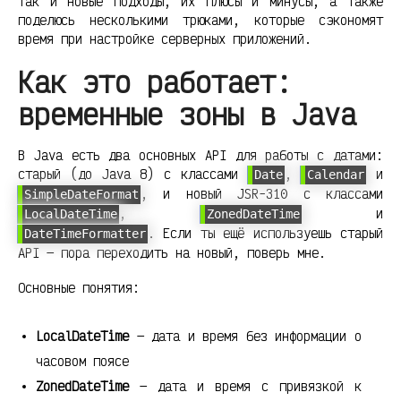
так и новые подходы, их плюсы и минусы, а также
поделюсь несколькими трюками, которые сэкономят
время при настройке серверных приложений.
Как это работает:
временные зоны в Java
В Java есть два основных API для работы с датами:
старый (до Java 8) с классами
,
и
Date
Calendar
, и новый JSR-310 с классами
SimpleDateFormat
,
и
LocalDateTime
ZonedDateTime
. Если ты ещё используешь старый
DateTimeFormatter
API — пора переходить на новый, поверь мне.
Основные понятия:
LocalDateTime
— дата и время без информации о
часовом поясе
ZonedDateTime
— дата и время с привязкой к