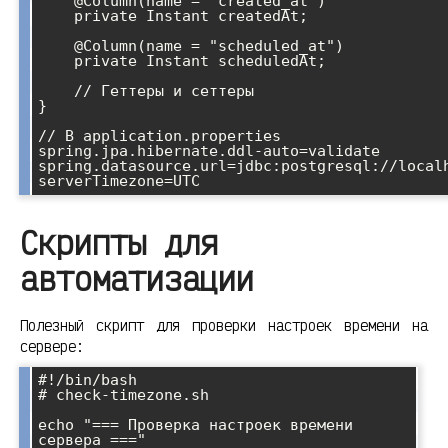
    @Column(name = "created_at")

    private Instant createdAt;

    @Column(name = "scheduled_at")

    private Instant scheduledAt;

    // Геттеры и сеттеры

}

// В application.properties

spring.jpa.hibernate.ddl-auto=validate

spring.datasource.url=jdbc:postgresql://local
Скрипты для
автоматизации
Полезный скрипт для проверки настроек времени на
сервере:
#!/bin/bash

# check-timezone.sh

echo "=== Проверка настроек времени 
сервера ==="
