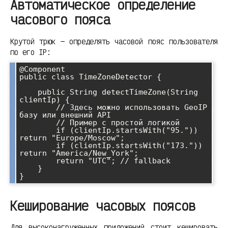
Автоматическое определение
часового пояса
Крутой трюк — определять часовой пояс пользователя
по его IP:
@Component

public class TimeZoneDetector {

    public String detectTimeZone(String 
clientIp) {

        // Здесь можно использовать GeoIP 
базу или внешний API

        // Пример с простой логикой

        if (clientIp.startsWith("95.")) 
return "Europe/Moscow";

        if (clientIp.startsWith("173.")) 
return "America/New_York";

        return "UTC"; // fallback

    }

Кеширование часовых поясов
Для высоконагруженных приложений стоит кешировать