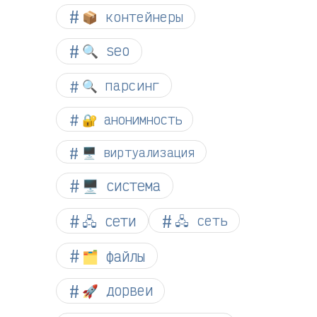
📦 контейнеры
🔍 seo
🔍 парсинг
🔐 анонимность
🖥️ виртуализация
🖥️ система
🖧 сети
🖧 сеть
🗂️ файлы
🚀 дорвеи