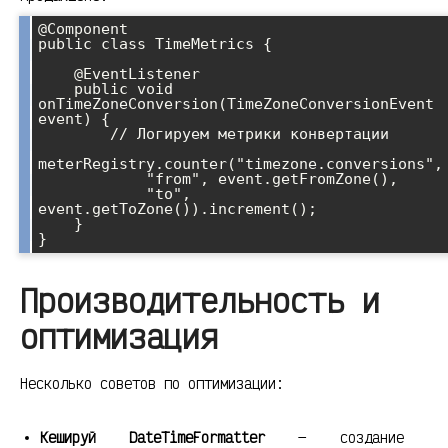
@Component

public class TimeMetrics {

    @EventListener

    public void 
onTimeZoneConversion(TimeZoneConversionEvent 
event) {

        // Логируем метрики конвертации

meterRegistry.counter("timezone.conversions", 
            "from", event.getFromZone(),

            "to", 
event.getToZone()).increment();

    }

Производительность и
оптимизация
Несколько советов по оптимизации:
Кешируй DateTimeFormatter
— создание