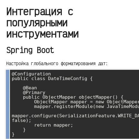
Интеграция с
популярными
инструментами
Spring Boot
Настройка глобального форматирования дат:
@Configuration

public class DateTimeConfig {

    @Bean

    @Primary

    public ObjectMapper objectMapper() {

        ObjectMapper mapper = new ObjectMapper();

        mapper.registerModule(new JavaTimeModule());

mapper.configure(SerializationFeature.WRITE_DA
false);

        return mapper;

    }
