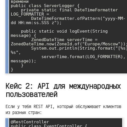
времени

public class ServerLogger {

    private static final DateTimeFormatter 
LOG_FORMATTER = 

        DateTimeFormatter.ofPattern("yyyy-MM-
dd HH:mm:ss.SSS z");

    public static void logEvent(String 
message) {

        ZonedDateTime serverTime = 
ZonedDateTime.now(ZoneId.of("Europe/Moscow"));
        System.out.println(String.format("[%s] 
%s", 

            serverTime.format(LOG_FORMATTER), 
message));

    }

Кейс 2: API для международных
пользователей
Если у тебя REST API, который обслуживает клиентов
из разных стран:
@RestController

public class EventController {
