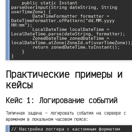
    public static Instant 
parseUserInput(String dateString, String 
userTimeZone) {

        DateTimeFormatter formatter = 
DateTimeFormatter.ofPattern("dd.MM.yyyy 
HH:mm");

        LocalDateTime localDateTime = 
LocalDateTime.parse(dateString, formatter);

        ZonedDateTime zonedDateTime = 
localDateTime.atZone(ZoneId.of(userTimeZone));
        return zonedDateTime.toInstant();

    }

Практические примеры и
кейсы
Кейс 1: Логирование событий
Типичная задача — логировать события на сервере с
временем в локальном часовом поясе:
// Настройка логгера с кастомным форматом 