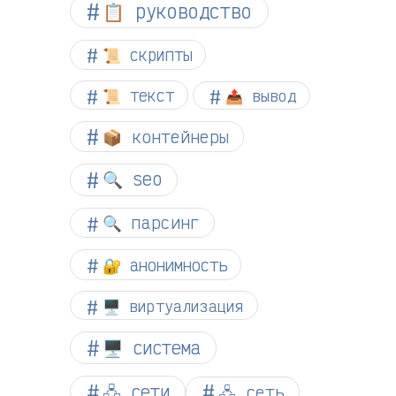
📋 руководство
📜 скрипты
📜 текст
📤 вывод
📦 контейнеры
🔍 seo
🔍 парсинг
🔐 анонимность
🖥️ виртуализация
🖥️ система
🖧 сети
🖧 сеть