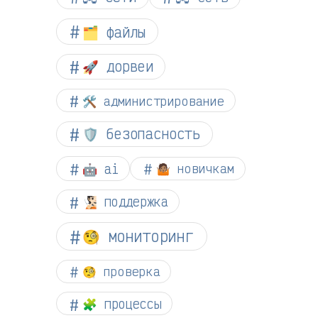
🗂️ файлы
🚀 дорвеи
🛠️ администрирование
🛡️ безопасность
🤖 ai
🤷🏽 новичкам
🧏🏻 поддержка
🧐 мониторинг
🧐 проверка
🧩 процессы