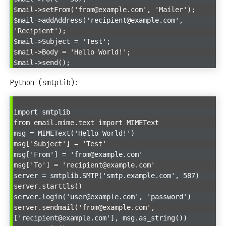
$mail->setFrom('from@example.com', 'Mailer');
$mail->addAddress('recipient@example.com',
'Recipient');
$mail->Subject = 'Test';
$mail->Body = 'Hello World!';
$mail->send();
Python (smtplib):
import smtplib
from email.mime.text import MIMEText
msg = MIMEText('Hello World!')
msg['Subject'] = 'Test'
msg['From'] = 'from@example.com'
msg['To'] = 'recipient@example.com'
server = smtplib.SMTP('smtp.example.com', 587)
server.starttls()
server.login('user@example.com', 'password')
server.sendmail('from@example.com',
['recipient@example.com'], msg.as_string())