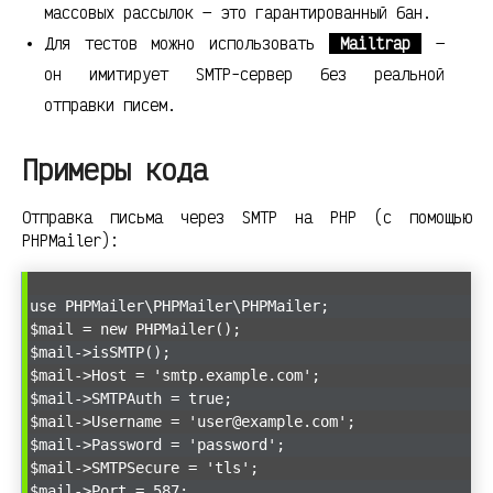
массовых рассылок — это гарантированный бан.
Для тестов можно использовать
Mailtrap
—
он имитирует SMTP-сервер без реальной
отправки писем.
Примеры кода
Отправка письма через SMTP на PHP (с помощью
PHPMailer):
use PHPMailer\PHPMailer\PHPMailer;
$mail = new PHPMailer();
$mail->isSMTP();
$mail->Host = 'smtp.example.com';
$mail->SMTPAuth = true;
$mail->Username = 'user@example.com';
$mail->Password = 'password';
$mail->SMTPSecure = 'tls';
$mail->Port = 587;