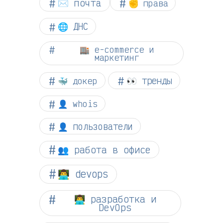
✉️ почта
✊ права
🌐 ДНС
🏬 e-commerce и
маркетинг
👀 тренды
🐳 докер
👤 whois
👤 пользователи
👥 работа в офисе
👨‍💻 devops
👨‍💻 разработка и
DevOps