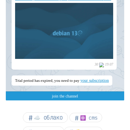
☁︎ облако
⚛ cms