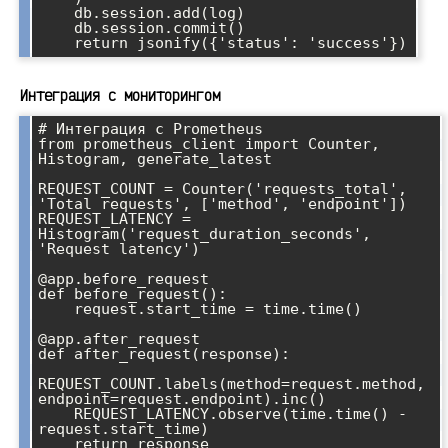
    db.session.add(log)

    db.session.commit()

Интеграция с мониторингом
# Интеграция с Prometheus

from prometheus_client import Counter, 
Histogram, generate_latest

REQUEST_COUNT = Counter('requests_total', 
'Total requests', ['method', 'endpoint'])

REQUEST_LATENCY = 
Histogram('request_duration_seconds', 
'Request latency')

@app.before_request

def before_request():

    request.start_time = time.time()

@app.after_request

def after_request(response):

REQUEST_COUNT.labels(method=request.method, 
endpoint=request.endpoint).inc()

    REQUEST_LATENCY.observe(time.time() - 
request.start_time)

    return response
