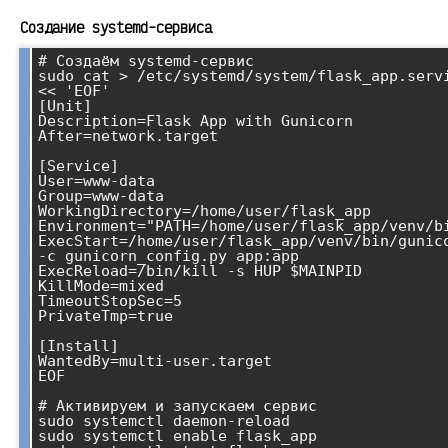
Создание systemd-сервиса
# Создаём systemd-сервис

sudo cat > /etc/systemd/system/flask_app.servi
<< 'EOF'

[Unit]

Description=Flask App with Gunicorn

After=network.target

[Service]

User=www-data

Group=www-data

WorkingDirectory=/home/user/flask_app

Environment="PATH=/home/user/flask_app/venv/bi
ExecStart=/home/user/flask_app/venv/bin/gunico
-c gunicorn_config.py app:app

ExecReload=/bin/kill -s HUP $MAINPID

KillMode=mixed

TimeoutStopSec=5

PrivateTmp=true

[Install]

WantedBy=multi-user.target

EOF

# Активируем и запускаем сервис

sudo systemctl daemon-reload

sudo systemctl enable flask_app
