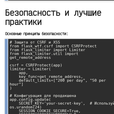
Безопасность и лучшие
практики
Основные принципы безопасности:
# Защита от CSRF и XSS

from flask_wtf.csrf import CSRFProtect

from flask_limiter import Limiter

from flask_limiter.util import 
get_remote_address

csrf = CSRFProtect(app)

limiter = Limiter(

    app,

    key_func=get_remote_address,

    default_limits=["200 per day", "50 per 
hour"]

)

# Конфигурация для продакшена

app.config.update(

    SECRET_KEY='your-secret-key',  # Используй 
os.urandom(24)

    SESSION_COOKIE_SECURE=True,
