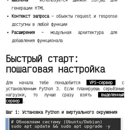
генерации HTML
Контекст запроса
— объекты request и response
доступны в любой функции
Расширения
— модульная архитектура для
добавления функционала
Быстрый старт:
пошаговая настройка
Для начала тебе понадобится
VPS-сервер
с
установленным Python 3. Если планируешь серьёзные
нагрузки, то лучше сразу взять
выделенный
сервер
.
Шаг 1: Установка Python и виртуального окружения
# Обновляем систему (Ubuntu/Debian)

sudo apt update && sudo apt upgrade -y
