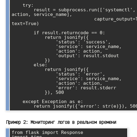
    try:

        result = subprocess.run(['systemctl', 
action, service_name], 

                              capture_output=True, 
text=True)

        if result.returncode == 0:

            return jsonify({

                'status': 'success',

                'service': service_name,

                'action': action,

                'output': result.stdout

            })

        else:

            return jsonify({

                'status': 'error',

                'service': service_name,

                'action': action,

                'error': result.stderr

            }), 500

    except Exception as e:

Пример 2: Мониторинг логов в реальном времени
from flask import Response
