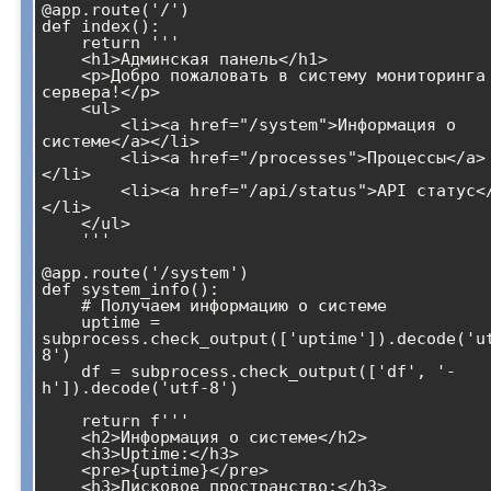
@app.route('/')

def index():

    return '''

    <h1>Админская панель</h1>

    <p>Добро пожаловать в систему мониторинга 
сервера!</p>

    <ul>

        <li><a href="/system">Информация о 
системе</a></li>

        <li><a href="/processes">Процессы</a>
</li>

        <li><a href="/api/status">API статус</a>
</li>

    </ul>

    '''

@app.route('/system')

def system_info():

    # Получаем информацию о системе

    uptime = 
subprocess.check_output(['uptime']).decode('u
8')

    df = subprocess.check_output(['df', '-
h']).decode('utf-8')

    return f'''

    <h2>Информация о системе</h2>

    <h3>Uptime:</h3>

    <pre>{uptime}</pre>

    <h3>Дисковое пространство:</h3>
