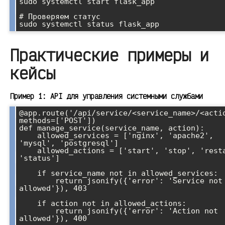
sudo systemctl start flask_app

# Проверяем статус

Практические примеры и
кейсы
Пример 1: API для управления системными службами
@app.route('/api/service/<service_name>/<actio
methods=['POST'])

def manage_service(service_name, action):

    allowed_services = ['nginx', 'apache2', 
'mysql', 'postgresql']

    allowed_actions = ['start', 'stop', 'restart', 
'status']

    if service_name not in allowed_services:

        return jsonify({'error': 'Service not 
allowed'}), 403

    if action not in allowed_actions:

        return jsonify({'error': 'Action not 
allowed'}), 400
