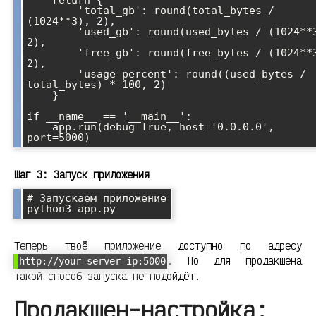
    return {

        'total_gb': round(total_bytes / 
(1024**3), 2),

        'used_gb': round(used_bytes / (1024**3), 
2),

        'free_gb': round(free_bytes / (1024**3), 
2),

        'usage_percent': round((used_bytes / 
total_bytes) * 100, 2)

    }

if __name__ == '__main__':

    app.run(debug=True, host='0.0.0.0', 
Шаг 3: Запуск приложения
# Запускаем приложение

Теперь твоё приложение доступно по адресу
. Но для продакшена
http://your-server-ip:5000
такой способ запуска не подойдёт.
Продакшен-настройка: