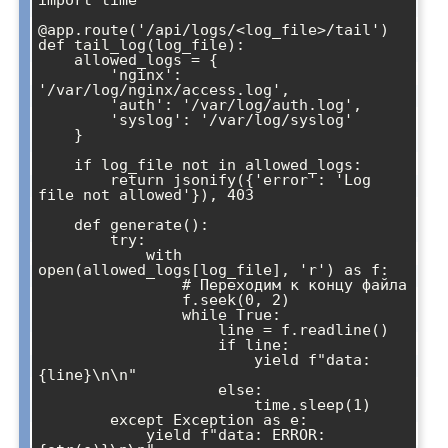
import time

@app.route('/api/logs/<log_file>/tail')

def tail_log(log_file):

    allowed_logs = {

        'nginx': 
'/var/log/nginx/access.log',

        'auth': '/var/log/auth.log',

        'syslog': '/var/log/syslog'

    }

    if log_file not in allowed_logs:

        return jsonify({'error': 'Log 
file not allowed'}), 403

    def generate():

        try:

            with 
open(allowed_logs[log_file], 'r') as f:

                # Переходим к концу файла

                f.seek(0, 2)

                while True:

                    line = f.readline()

                    if line:

                        yield f"data: 
{line}\n\n"

                    else:

                        time.sleep(1)

        except Exception as e:

            yield f"data: ERROR: 