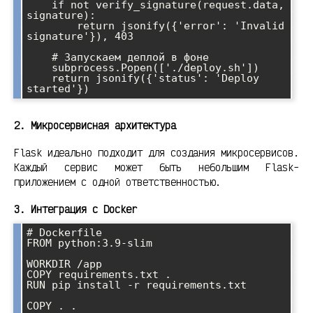
    if not verify_signature(request.data, 
signature):

        return jsonify({'error': 'Invalid 
signature'}), 403

    # Запускаем деплой в фоне

    subprocess.Popen(['./deploy.sh'])

    return jsonify({'status': 'Deploy 
2. Микросервисная архитектура
Flask идеально подходит для создания микросервисов.
Каждый сервис может быть небольшим Flask-
приложением с одной ответственностью.
3. Интеграция с Docker
# Dockerfile

FROM python:3.9-slim

WORKDIR /app

COPY requirements.txt .

RUN pip install -r requirements.txt

COPY . .
