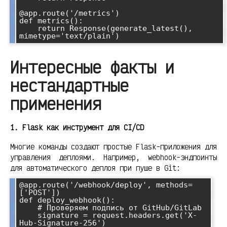
@app.route('/metrics')

def metrics():

    return Response(generate_latest(), 
Интересные факты и
нестандартные
применения
1. Flask как инструмент для CI/CD
Многие команды создают простые Flask-приложения для
управления деплоями. Например, webhook-эндпоинты
для автоматического деплоя при пуше в Git:
@app.route('/webhook/deploy', methods=
['POST'])

def deploy_webhook():

    # Проверяем подпись от GitHub/GitLab

    signature = request.headers.get('X-
Hub-Signature-256')
