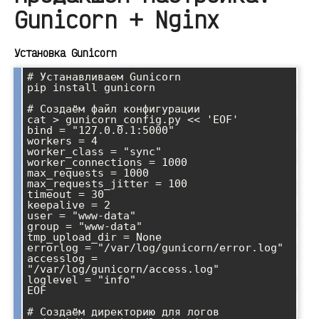
Gunicorn + Nginx
Установка Gunicorn
# Устанавливаем Gunicorn

pip install gunicorn

# Создаём файл конфигурации

cat > gunicorn_config.py << 'EOF'

bind = "127.0.0.1:5000"

workers = 4

worker_class = "sync"

worker_connections = 1000

max_requests = 1000

max_requests_jitter = 100

timeout = 30

keepalive = 2

user = "www-data"

group = "www-data"

tmp_upload_dir = None

errorlog = "/var/log/gunicorn/error.log"

accesslog = 
"/var/log/gunicorn/access.log"

loglevel = "info"

EOF

# Создаём директорию для логов
