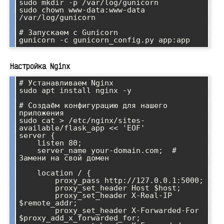
sudo mkdir -p /var/log/gunicorn

sudo chown www-data:www-data 
/var/log/gunicorn

# Запускаем с Gunicorn

Настройка Nginx
# Устанавливаем Nginx

sudo apt install nginx -y

# Создаём конфигурацию для нашего 
приложения

sudo cat > /etc/nginx/sites-
available/flask_app << 'EOF'

server {

    listen 80;

    server_name your-domain.com;  # 
Замени на свой домен

    location / {

        proxy_pass http://127.0.0.1:5000;

        proxy_set_header Host $host;

        proxy_set_header X-Real-IP 
$remote_addr;

        proxy_set_header X-Forwarded-For 
$proxy_add_x_forwarded_for;
