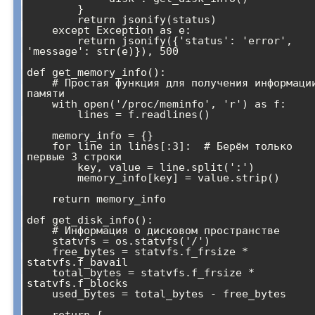
        }

        return jsonify(status)

    except Exception as e:

        return jsonify({'status': 'error', 
'message': str(e)}), 500

def get_memory_info():

    # Простая функция для получения информации о 
памяти

    with open('/proc/meminfo', 'r') as f:

        lines = f.readlines()

    memory_info = {}

    for line in lines[:3]:  # Берём только 
первые 3 строки

        key, value = line.split(':')

        memory_info[key] = value.strip()

    return memory_info

def get_disk_info():

    # Информация о дисковом пространстве

    statvfs = os.statvfs('/')

    free_bytes = statvfs.f_frsize * 
statvfs.f_bavail

    total_bytes = statvfs.f_frsize * 
statvfs.f_blocks

    used_bytes = total_bytes - free_bytes
