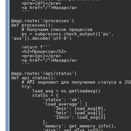
    <pre>{df}</pre>

    <a href="/">Назад</a>

    '''

@app.route('/processes')

def processes():

    # Получаем список процессов

    ps = subprocess.check_output(['ps', 
'aux']).decode('utf-8')

    return f'''

    <h2>Процессы</h2>

    <pre>{ps}</pre>

    <a href="/">Назад</a>

    '''

@app.route('/api/status')

def api_status():

    # API эндпоинт для получения статуса в JSON

    try:

        load_avg = os.getloadavg()

        status = {

            'status': 'ok',

            'load_average': {

                '1min': load_avg[0],

                '5min': load_avg[1],

                '15min': load_avg[2]

            },

            'memory': get_memory_info(),

            'disk': get_disk_info()
