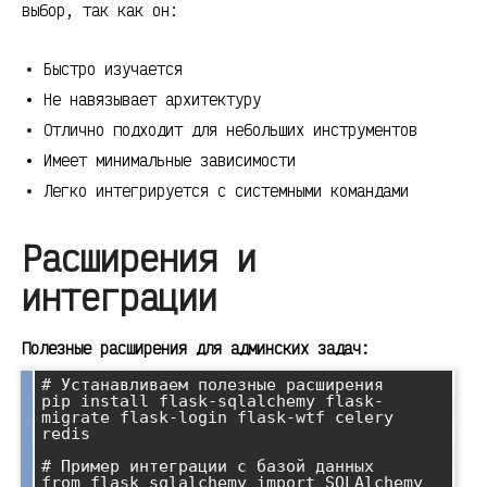
выбор, так как он:
Быстро изучается
Не навязывает архитектуру
Отлично подходит для небольших инструментов
Имеет минимальные зависимости
Легко интегрируется с системными командами
Расширения и
интеграции
Полезные расширения для админских задач:
# Устанавливаем полезные расширения

pip install flask-sqlalchemy flask-
migrate flask-login flask-wtf celery 
redis

# Пример интеграции с базой данных

from flask_sqlalchemy import SQLAlchemy
