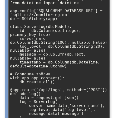
from datetime import datetime

app.config['SQLALCHEMY_DATABASE_URI'] = 
'sqlite:///monitoring.db'

db = SQLAlchemy(app)

class ServerLog(db.Model):

    id = db.Column(db.Integer, 
primary_key=True)

    server_name = 
db.Column(db.String(100), nullable=False)

    log_level = db.Column(db.String(20), 
nullable=False)

    message = db.Column(db.Text, 
nullable=False)

    timestamp = db.Column(db.DateTime, 
default=datetime.utcnow)

# Создание таблиц

with app.app_context():

    db.create_all()

@app.route('/api/logs', methods=['POST'])

def add_log():

    data = request.get_json()

    log = ServerLog(

        server_name=data['server_name'],

        log_level=data['log_level'],

        message=data['message']

    )
