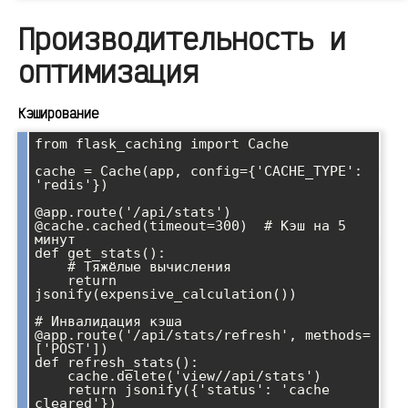
Производительность и
оптимизация
Кэширование
from flask_caching import Cache

cache = Cache(app, config={'CACHE_TYPE': 
'redis'})

@app.route('/api/stats')

@cache.cached(timeout=300)  # Кэш на 5 
минут

def get_stats():

    # Тяжёлые вычисления

    return 
jsonify(expensive_calculation())

# Инвалидация кэша

@app.route('/api/stats/refresh', methods=
['POST'])

def refresh_stats():

    cache.delete('view//api/stats')

    return jsonify({'status': 'cache 