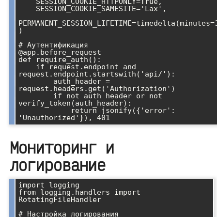
    SESSION_COOKIE_HTTPONLY=True,

    SESSION_COOKIE_SAMESITE='Lax',

PERMANENT_SESSION_LIFETIME=timedelta(minutes=3
)

# Аутентификация

@app.before_request

def require_auth():

    if request.endpoint and 
request.endpoint.startswith('api/'):

        auth_header = 
request.headers.get('Authorization')

        if not auth_header or not 
verify_token(auth_header):

            return jsonify({'error': 
Мониторинг и
логирование
import logging

from logging.handlers import 
RotatingFileHandler

# Настройка логирования
