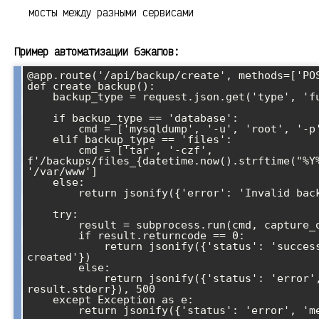
мосты между разными сервисами
Пример автоматизации бэкапов:
@app.route('/api/backup/create', methods=['POS
def create_backup():

    backup_type = request.json.get('type', 'full')

    if backup_type == 'database':

        cmd = ['mysqldump', '-u', 'root', '-p', 'mydb']

    elif backup_type == 'files':

        cmd = ['tar', '-czf', 
f'/backups/files_{datetime.now().strftime("%Y%
'/var/www']

    else:

        return jsonify({'error': 'Invalid backup type'}), 400

    try:

        result = subprocess.run(cmd, capture_output=True, text=True)

        if result.returncode == 0:

            return jsonify({'status': 'success', 'message': 'Backup 
created'})

        else:

            return jsonify({'status': 'error', 'message': 
result.stderr}), 500

    except Exception as e:
