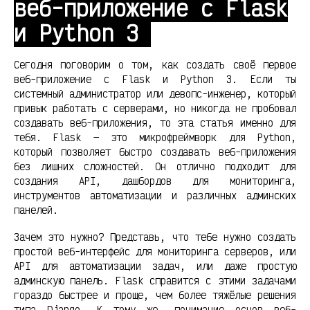
веб-приложение с Flask
и Python 3
Сегодня поговорим о том, как создать своё первое
веб-приложение с Flask и Python 3. Если ты
системный администратор или девопс-инженер, который
привык работать с серверами, но никогда не пробовал
создавать веб-приложения, то эта статья именно для
тебя. Flask — это микрофреймворк для Python,
который позволяет быстро создавать веб-приложения
без лишних сложностей. Он отлично подходит для
создания API, дашбордов для мониторинга,
инструментов автоматизации и различных админских
панелей.
Зачем это нужно? Представь, что тебе нужно создать
простой веб-интерфейс для мониторинга серверов, или
API для автоматизации задач, или даже простую
админскую панель. Flask справится с этими задачами
гораздо быстрее и проще, чем более тяжёлые решения
типа Django. К тому же, понимание основ веб-