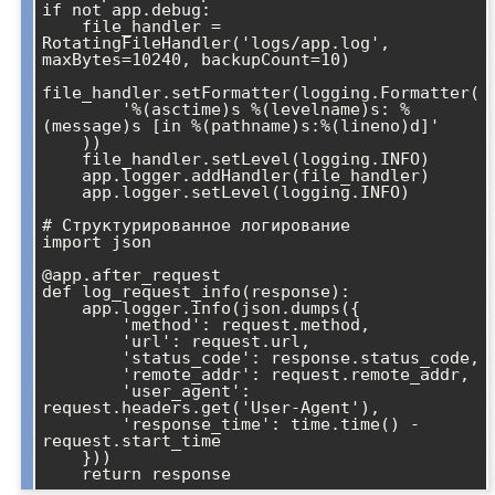
if not app.debug:

    file_handler = 
RotatingFileHandler('logs/app.log', 
maxBytes=10240, backupCount=10)

file_handler.setFormatter(logging.Formatter(

        '%(asctime)s %(levelname)s: %
(message)s [in %(pathname)s:%(lineno)d]'

    ))

    file_handler.setLevel(logging.INFO)

    app.logger.addHandler(file_handler)

    app.logger.setLevel(logging.INFO)

# Структурированное логирование

import json

@app.after_request

def log_request_info(response):

    app.logger.info(json.dumps({

        'method': request.method,

        'url': request.url,

        'status_code': response.status_code,

        'remote_addr': request.remote_addr,

        'user_agent': 
request.headers.get('User-Agent'),

        'response_time': time.time() - 
request.start_time

    }))
