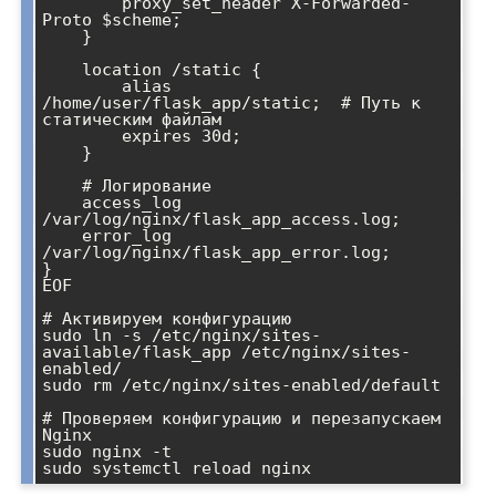
        proxy_set_header X-Forwarded-
Proto $scheme;

    }

    location /static {

        alias 
/home/user/flask_app/static;  # Путь к 
статическим файлам

        expires 30d;

    }

    # Логирование

    access_log 
/var/log/nginx/flask_app_access.log;

    error_log 
/var/log/nginx/flask_app_error.log;

}

EOF

# Активируем конфигурацию

sudo ln -s /etc/nginx/sites-
available/flask_app /etc/nginx/sites-
enabled/

sudo rm /etc/nginx/sites-enabled/default

# Проверяем конфигурацию и перезапускаем 
Nginx

sudo nginx -t
