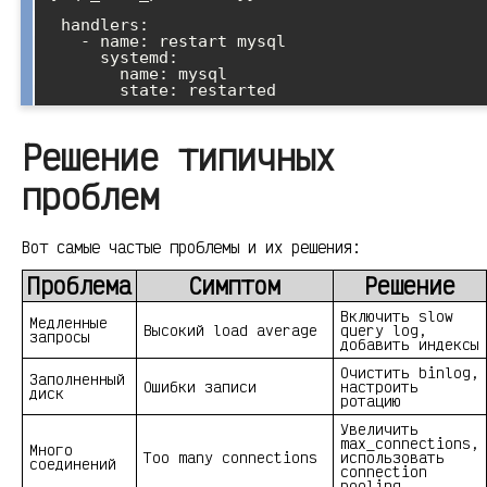
  handlers:

    - name: restart mysql

      systemd:

        name: mysql

Решение типичных
проблем
Вот самые частые проблемы и их решения:
Проблема
Симптом
Решение
Включить slow
Медленные
Высокий load average
query log,
запросы
добавить индексы
Очистить binlog,
Заполненный
Ошибки записи
настроить
диск
ротацию
Увеличить
max_connections,
Много
Too many connections
использовать
соединений
connection
pooling