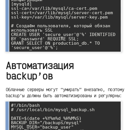
[mysqld]

ssl-ca=/var/lib/mysql/ca-cert.pem

ssl-cert=/var/lib/mysql/server-cert.pem

ssl-key=/var/lib/mysql/server-key.pem

# Создаём пользователя, который обязан 
использовать SSL

CREATE USER 'secure_user'@'%' IDENTIFIED 
BY 'password' REQUIRE SSL;

GRANT SELECT ON production_db.* TO 
Автоматизация
backup’ов
Облачные серверы могут “умирать” внезапно, поэтому
backup’ы должны быть автоматизированы и регулярны:
#!/bin/bash

# /usr/local/bin/mysql_backup.sh

DATE=$(date +%Y%m%d_%H%M%S)

BACKUP_DIR="/backups/mysql"

MYSQL_USER="backup_user"
