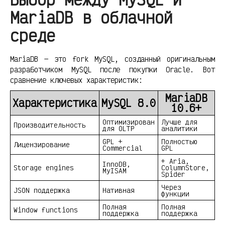
MariaDB в облачной
среде
MariaDB — это fork MySQL, созданный оригинальным
разработчиком MySQL после покупки Oracle. Вот
сравнение ключевых характеристик:
MariaDB
Характеристика
MySQL 8.0
10.6+
Оптимизирован
Лучше для
Производительность
для OLTP
аналитики
GPL +
Полностью
Лицензирование
Commercial
GPL
+ Aria,
InnoDB,
Storage engines
ColumnStore,
MyISAM
Spider
Через
JSON поддержка
Нативная
функции
Полная
Полная
Window functions
поддержка
поддержка