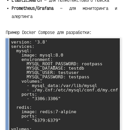
ElasticSearch
— для полнотекстового поиска
Prometheus/Grafana
— для мониторинга и
алертинга
Пример Docker Compose для разработки:
version: '3.8'

services:

  mysql:

    image: mysql:8.0

    environment:

      MYSQL_ROOT_PASSWORD: rootpass

      MYSQL_DATABASE: testdb

      MYSQL_USER: testuser

      MYSQL_PASSWORD: testpass

    volumes:

      - mysql_data:/var/lib/mysql

      - ./my.cnf:/etc/mysql/conf.d/my.cnf

    ports:

      - "3306:3306"

  redis:

    image: redis:7-alpine

    ports:

      - "6379:6379"

volumes:
