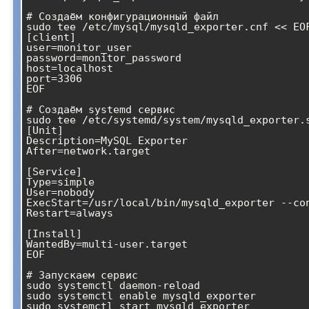
# Создаём конфигурационный файл

sudo tee /etc/mysql/mysqld_exporter.cnf << EOF
[client]

user=monitor_user

password=monitor_password

host=localhost

port=3306

EOF

# Создаём systemd сервис

sudo tee /etc/systemd/system/mysqld_exporter.s
[Unit]

Description=MySQL Exporter

After=network.target

[Service]

Type=simple

User=nobody

ExecStart=/usr/local/bin/mysqld_exporter --con
Restart=always

[Install]

WantedBy=multi-user.target

EOF

# Запускаем сервис

sudo systemctl daemon-reload

sudo systemctl enable mysqld_exporter
