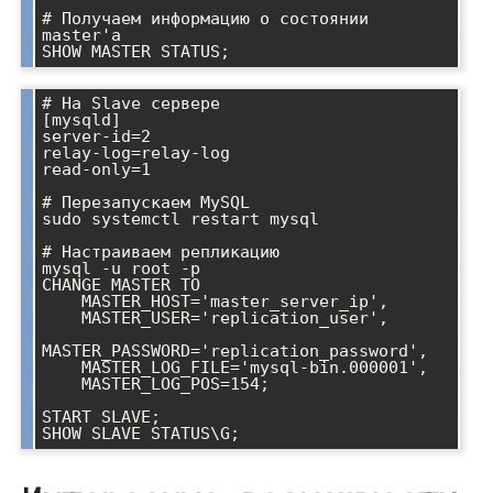
# Получаем информацию о состоянии 
master'а

# На Slave сервере

[mysqld]

server-id=2

relay-log=relay-log

read-only=1

# Перезапускаем MySQL

sudo systemctl restart mysql

# Настраиваем репликацию

mysql -u root -p

CHANGE MASTER TO

    MASTER_HOST='master_server_ip',

    MASTER_USER='replication_user',

MASTER_PASSWORD='replication_password',

    MASTER_LOG_FILE='mysql-bin.000001',

    MASTER_LOG_POS=154;

START SLAVE;
