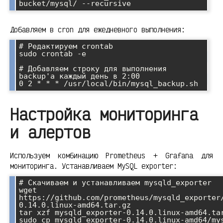
Добавляем в cron для ежедневного выполнения:
# Редактируем crontab

sudo crontab -e

# Добавляем строку для выполнения 
backup'а каждый день в 2:00

Настройка мониторинга
и алертов
Используем комбинацию Prometheus + Grafana для
мониторинга. Устанавливаем MySQL exporter:
# Скачиваем и устанавливаем mysqld_exporter

wget 
https://github.com/prometheus/mysqld_exporter
0.14.0.linux-amd64.tar.gz

tar xzf mysqld_exporter-0.14.0.linux-amd64.tar
sudo cp mysqld_exporter-0.14.0.linux-amd64/mys