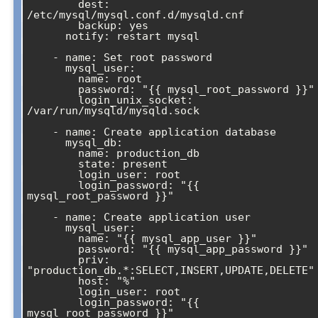
        dest: 
/etc/mysql/mysql.conf.d/mysqld.cnf

        backup: yes

      notify: restart mysql

    - name: Set root password

      mysql_user:

        name: root

        password: "{{ mysql_root_password }}"

        login_unix_socket: 
/var/run/mysqld/mysqld.sock

    - name: Create application database

      mysql_db:

        name: production_db

        state: present

        login_user: root

        login_password: "{{ 
mysql_root_password }}"

    - name: Create application user

      mysql_user:

        name: "{{ mysql_app_user }}"

        password: "{{ mysql_app_password }}"

        priv: 
"production_db.*:SELECT,INSERT,UPDATE,DELETE"

        host: "%"

        login_user: root

        login_password: "{{ 
mysql_root_password }}"
