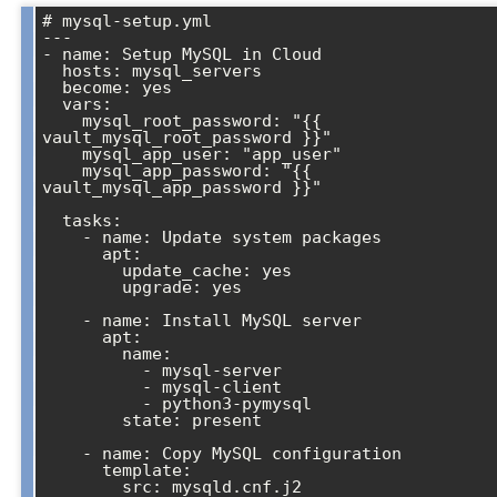
# mysql-setup.yml

---

- name: Setup MySQL in Cloud

  hosts: mysql_servers

  become: yes

  vars:

    mysql_root_password: "{{ 
vault_mysql_root_password }}"

    mysql_app_user: "app_user"

    mysql_app_password: "{{ 
vault_mysql_app_password }}"

  tasks:

    - name: Update system packages

      apt:

        update_cache: yes

        upgrade: yes

    - name: Install MySQL server

      apt:

        name: 

          - mysql-server

          - mysql-client

          - python3-pymysql

        state: present

    - name: Copy MySQL configuration

      template:

        src: mysqld.cnf.j2
