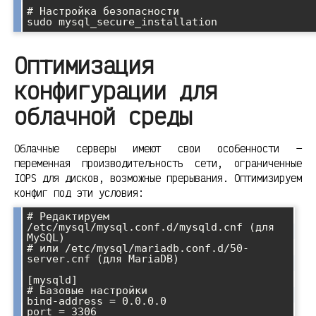
# Настройка безопасности

Оптимизация
конфигурации для
облачной среды
Облачные серверы имеют свои особенности —
переменная производительность сети, ограниченные
IOPS для дисков, возможные прерывания. Оптимизируем
конфиг под эти условия:
# Редактируем 
/etc/mysql/mysql.conf.d/mysqld.cnf (для 
MySQL)

# или /etc/mysql/mariadb.conf.d/50-
server.cnf (для MariaDB)

[mysqld]

# Базовые настройки

bind-address = 0.0.0.0

port = 3306
