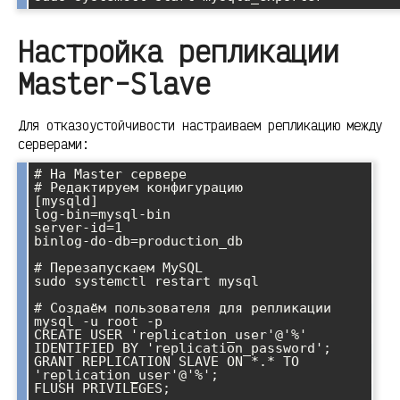
Настройка репликации
Master-Slave
Для отказоустойчивости настраиваем репликацию между
серверами:
# На Master сервере

# Редактируем конфигурацию

[mysqld]

log-bin=mysql-bin

server-id=1

binlog-do-db=production_db

# Перезапускаем MySQL

sudo systemctl restart mysql

# Создаём пользователя для репликации

mysql -u root -p

CREATE USER 'replication_user'@'%' 
IDENTIFIED BY 'replication_password';

GRANT REPLICATION SLAVE ON *.* TO 
'replication_user'@'%';

FLUSH PRIVILEGES;
