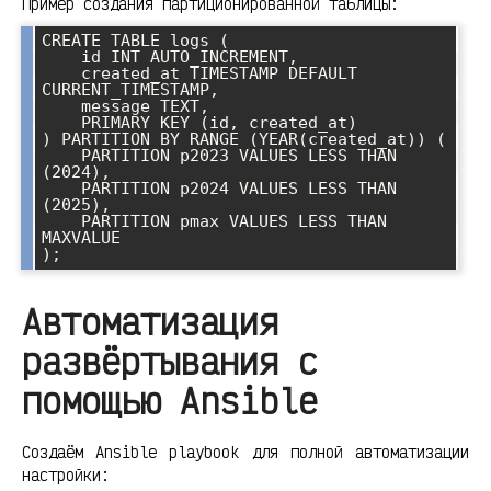
Пример создания партиционированной таблицы:
CREATE TABLE logs (

    id INT AUTO_INCREMENT,

    created_at TIMESTAMP DEFAULT 
CURRENT_TIMESTAMP,

    message TEXT,

    PRIMARY KEY (id, created_at)

) PARTITION BY RANGE (YEAR(created_at)) (

    PARTITION p2023 VALUES LESS THAN 
(2024),

    PARTITION p2024 VALUES LESS THAN 
(2025),

    PARTITION pmax VALUES LESS THAN 
MAXVALUE

Автоматизация
развёртывания с
помощью Ansible
Создаём Ansible playbook для полной автоматизации
настройки: