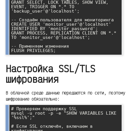
GRANT SELECT, LOCK TABLES, SHOW VIEW, 
EVENT, TRIGGER ON *.* TO 
'backup_user'@'localhost';

-- Создаём пользователя для мониторинга

CREATE USER 'monitor_user'@'localhost' 
IDENTIFIED BY 'monitor_password';

GRANT PROCESS, REPLICATION CLIENT ON *.* 
TO 'monitor_user'@'localhost';

-- Применяем изменения

Настройка SSL/TLS
шифрования
В облачной среде данные передаются по сети, поэтому
шифрование обязательно:
# Проверяем поддержку SSL

mysql -u root -p -e "SHOW VARIABLES LIKE 
'%ssl%';"

# Если SSL отключён, включаем в 
конфигурации
