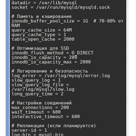
datadir = /var/lib/mysql

socket = /var/run/mysqld/mysqld.sock

# Память и кэширование

innodb_buffer_pool_size = 1G  # 70-80% от 
RAM

query_cache_size = 64M

query_cache_type = 1

table_open_cache = 2000

# Оптимизация для SSD

innodb_flush_method = O_DIRECT

innodb_io_capacity = 200

innodb_io_capacity_max = 2000

# Логирование и безопасность

log_error = /var/log/mysql/error.log

slow_query_log = 1

slow_query_log_file = 
/var/log/mysql/slow.log

long_query_time = 2

# Настройки соединений

max_connections = 200

wait_timeout = 600

interactive_timeout = 600

# Репликация (если планируется)

server-id = 1

log-bin = mysql-bin
