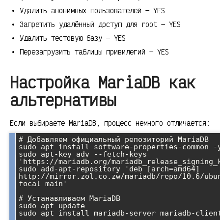
Удалить анонимных пользователей — YES
Запретить удалённый доступ для root — YES
Удалить тестовую базу — YES
Перезагрузить таблицы привилегий — YES
Настройка MariaDB как
альтернативы
Если выбираете MariaDB, процесс немного отличается:
# Добавляем официальный репозиторий MariaDB

sudo apt install software-properties-common -y
sudo apt-key adv --fetch-keys 
'https://mariadb.org/mariadb_release_signing_k
sudo add-apt-repository 'deb [arch=amd64] 
http://mirror.zol.co.zw/mariadb/repo/10.6/ubun
focal main'

# Устанавливаем MariaDB

sudo apt update

sudo apt install mariadb-server mariadb-client