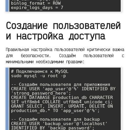
binlog_format = ROW

Создание пользователей
и настройка доступа
Правильная настройка пользователей критически важна
для безопасности. Создаём пользователей с
минимальными необходимыми правами:
# Подключаемся к MySQL

sudo mysql -u root -p

-- Создаём пользователя для приложения

CREATE USER 'app_user'@'%' IDENTIFIED BY 
'strong_password_here';

CREATE DATABASE production_db CHARACTER 
SET utf8mb4 COLLATE utf8mb4_unicode_ci;

GRANT SELECT, INSERT, UPDATE, DELETE ON 
production_db.* TO 'app_user'@'%';

-- Создаём пользователя для backup

CREATE USER 'backup_user'@'localhost' 
IDENTIFIED BY 'backup_password';
