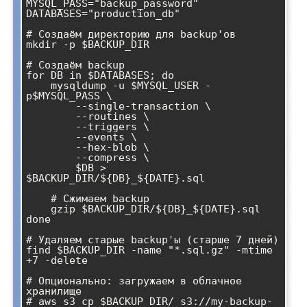
MYSQL_PASS="backup_password"

DATABASES="production_db"

# Создаём директорию для backup'ов

mkdir -p $BACKUP_DIR

# Создаём backup

for DB in $DATABASES; do

    mysqldump -u $MYSQL_USER -
p$MYSQL_PASS \

        --single-transaction \

        --routines \

        --triggers \

        --events \

        --hex-blob \

        --compress \

        $DB > 
$BACKUP_DIR/${DB}_${DATE}.sql

    # Сжимаем backup

    gzip $BACKUP_DIR/${DB}_${DATE}.sql

done

# Удаляем старые backup'ы (старше 7 дней)

find $BACKUP_DIR -name "*.sql.gz" -mtime 
+7 -delete

# Опционально: загружаем в облачное 
хранилище

# aws s3 cp $BACKUP_DIR/ s3://my-backup-