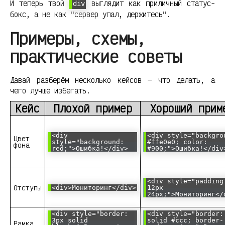
И теперь твой
выглядит как приличный статус-
div
бокс, а не как “сервер упал, держитесь”.
Примеры, схемы,
практические советы
Давай разберём несколько кейсов — что делать, а
чего лучше избегать.
Кейс
Плохой пример
Хороший прим
<div
<div style="backgro
Цвет
style="background:
#ffe0e0; color:
фона
red;">Ошибка!</div>
#900;">Ошибка!</div
<div style="padding
Отступы
<div>Мониторинг</div>
12px
24px;">Мониторинг</
<div style="border:
<div style="border:
3px solid
solid #ccc; border-
Рамка