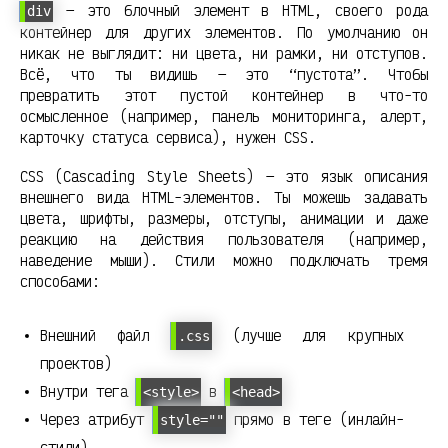
— это блочный элемент в HTML, своего рода
div
контейнер для других элементов. По умолчанию он
никак не выглядит: ни цвета, ни рамки, ни отступов.
Всё, что ты видишь — это “пустота”. Чтобы
превратить этот пустой контейнер в что-то
осмысленное (например, панель мониторинга, алерт,
карточку статуса сервиса), нужен CSS.
CSS (Cascading Style Sheets) — это язык описания
внешнего вида HTML-элементов. Ты можешь задавать
цвета, шрифты, размеры, отступы, анимации и даже
реакцию на действия пользователя (например,
наведение мыши). Стили можно подключать тремя
способами:
Внешний файл
(лучше для крупных
.css
проектов)
Внутри тега
в
<style>
<head>
Через атрибут
прямо в теге (инлайн-
style=""
стили)