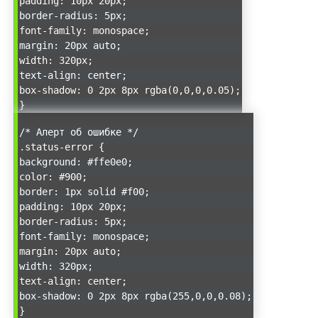
padding: 10px 20px;
border-radius: 5px;
font-family: monospace;
margin: 20px auto;
width: 320px;
text-align: center;
box-shadow: 0 2px 8px rgba(0,0,0,0.05);
}
/* Алерт об ошибке */
.status-error {
background: #ffe0e0;
color: #900;
border: 1px solid #f00;
padding: 10px 20px;
border-radius: 5px;
font-family: monospace;
margin: 20px auto;
width: 320px;
text-align: center;
box-shadow: 0 2px 8px rgba(255,0,0,0.08);
}