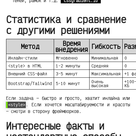
теней, рамок и т.д.
cssgradient.io
Статистика и сравнение
с другими решениями
Время
Метод
Гибкость
Раз
внедрения
Инлайн-стили
Мгновенно
Минимальная
0
<style> в HTML
1-2 минуты
Средняя
0
Внешний CSS-файл
3-5 минут
Максимальная
+1 ф
Очень
+100
Bootstrap/Tailwind
5-10 минут
высокая
КБ
Если задача — быстро и просто, хватит инлайна или
. Если хочется масштабируемости и красоты
<style>
— смотри в сторону фреймворков.
Интересные факты и