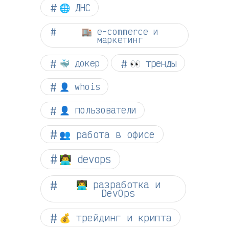
🌐 ДНС
🏬 e-commerce и
маркетинг
👀 тренды
🐳 докер
👤 whois
👤 пользователи
👥 работа в офисе
👨‍💻 devops
👨‍💻 разработка и
DevOps
💰 трейдинг и крипта