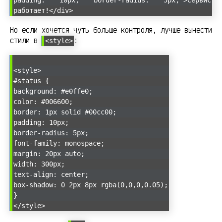
padding: 10px; border-radius: 5px;">Сервис
работает!</div>
Но если хочется чуть больше контроля, лучше вынести
стили в
:
<style>
<style>
#status {
background: #e0ffe0;
color: #006600;
border: 1px solid #00cc00;
padding: 10px;
border-radius: 5px;
font-family: monospace;
margin: 20px auto;
width: 300px;
text-align: center;
box-shadow: 0 2px 8px rgba(0,0,0,0.05);
}
</style>