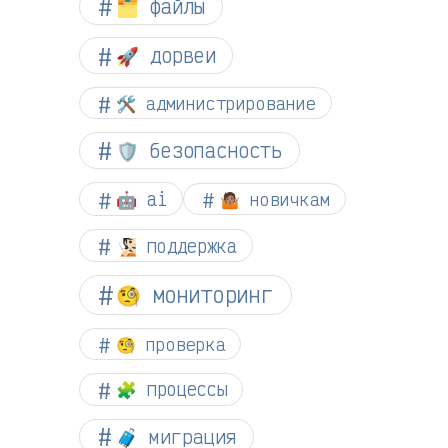
🗂️ файлы
🚀 дорвеи
🛠️ администрирование
🛡️ безопасность
🤖 ai
🤷🏽 новичкам
🧏🏻 поддержка
🧐 мониторинг
🧐 проверка
🧩 процессы
🧳 миграция