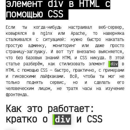
элемент div в HTML с
помощью CSS
Если ты когда-нибудь настраивал веб-сервер,
ковырялся в nginx или Apache, то наверняка
сталкивался с ситуацией: нужно быстро накатать
простую админку, мониторинг или даже просто
страницу-заглушку. И вот тут внезапно выясняется,
что без базовых знаний HTML и CSS никуда. В этой
статье разберём, как стилизовать элемент
в
div
HTML с помощью CSS — быстро, практично, с примерами
и гиковскими лайфхаками. Всё, чтобы ты мог не
только поднять сервис, но и сделать его
человеческим лицом, не тратя часы на изучение
фронтенда.
Как это работает:
кратко о
и CSS
div