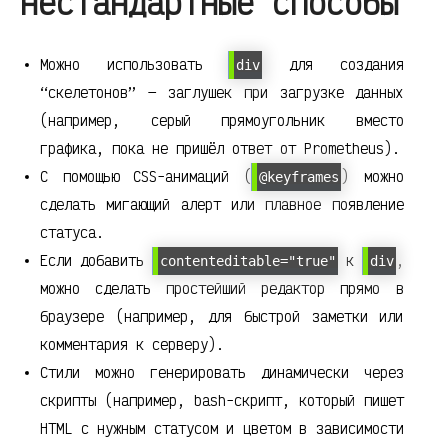
нестандартные способы
Можно использовать
для создания
div
“скелетонов” — заглушек при загрузке данных
(например, серый прямоугольник вместо
графика, пока не пришёл ответ от Prometheus).
С помощью CSS-анимаций (
) можно
@keyframes
сделать мигающий алерт или плавное появление
статуса.
Если добавить
к
,
contenteditable="true"
div
можно сделать простейший редактор прямо в
браузере (например, для быстрой заметки или
комментария к серверу).
Стили можно генерировать динамически через
скрипты (например, bash-скрипт, который пишет
HTML с нужным статусом и цветом в зависимости