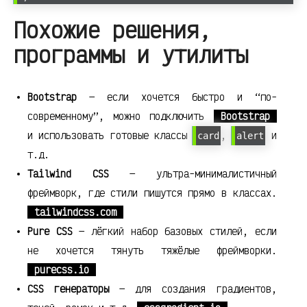
Похожие решения,
программы и утилиты
Bootstrap
— если хочется быстро и “по-
современному”, можно подключить
Bootstrap
и использовать готовые классы
,
и
card
alert
т.д.
Tailwind CSS
— ультра-минималистичный
фреймворк, где стили пишутся прямо в классах.
tailwindcss.com
Pure CSS
— лёгкий набор базовых стилей, если
не хочется тянуть тяжёлые фреймворки.
purecss.io
CSS генераторы
— для создания градиентов,