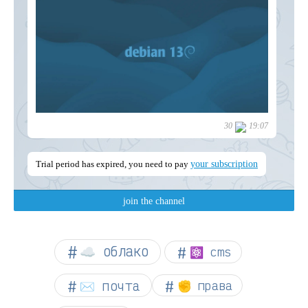
☁︎ облако
⚛ cms
✉️ почта
✊ права