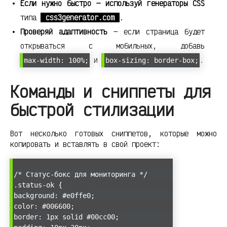
Если нужно быстро — используй генераторы CSS
типа
css3generator.com
.
Проверяй адаптивность
— если страница будет
открываться с мобильных, добавь
и
.
max-width: 100%;
box-sizing: border-box;
Команды и сниппеты для
быстрой стилизации
Вот несколько готовых сниппетов, которые можно
копировать и вставлять в свой проект:
/* Статус-бокс для мониторинга */
.status-ok {
background: #e0ffe0;
color: #006600;
border: 1px solid #00cc00;