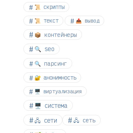
📜 скрипты
📜 текст
📤 вывод
📦 контейнеры
🔍 seo
🔍 парсинг
🔐 анонимность
🖥️ виртуализация
🖥️ система
🖧 сети
🖧 сеть