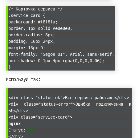
/* Карточка сервиса */
.service-card {
background: #f8f8fa;
border: 1px solid #e0e0e0;
border-radius: 8px;
padding: 16px 24px;
margin: 16px 0;
font-family: "Segoe UI", Arial, sans-serif;
box-shadow: 0 1px 4px rgba(0,0,0,0.06);
}
Используй так:
<div class="status-ok">Все сервисы работают</div>
<div class="status-error">Ошибка подключения к
БД</div>
<div class="service-card">
nginx
Статус:
OK
</div>