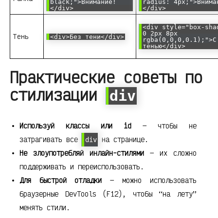
black;">Внимание!
radius: 4px;">Внима
</div>
</div>
<div style="box-sha
0 2px 8px
Тень
<div>Без тени</div>
rgba(0,0,0,0.1);">С
тенью</div>
Практические советы по
стилизации
div
Используй классы или id
— чтобы не
затрагивать все
на странице.
div
Не злоупотребляй инлайн-стилями
— их сложно
поддерживать и переиспользовать.
Для быстрой отладки
— можно использовать
браузерные DevTools (F12), чтобы “на лету”
менять стили.