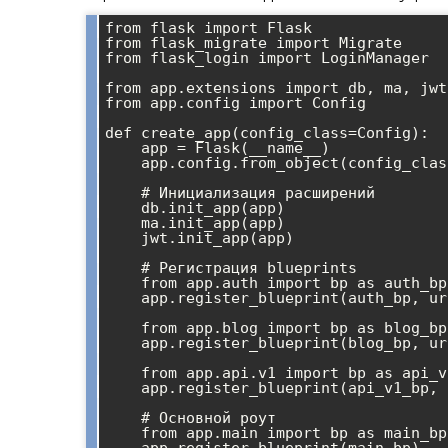
from flask import Flask

from flask_migrate import Migrate

from flask_login import LoginManager

from app.extensions import db, ma, jwt

from app.config import Config

def create_app(config_class=Config):

    app = Flask(__name__)

    app.config.from_object(config_class)

    # Инициализация расширений

    db.init_app(app)

    ma.init_app(app)

    jwt.init_app(app)

    # Регистрация blueprints

    from app.auth import bp as auth_bp

    app.register_blueprint(auth_bp, url_prefix='/auth')

    from app.blog import bp as blog_bp

    app.register_blueprint(blog_bp, url_prefix='/blog')

    from app.api.v1 import bp as api_v1_bp

    app.register_blueprint(api_v1_bp, url_prefix='/api/v1')

    # Основной роут

    from app.main import bp as main_bp
