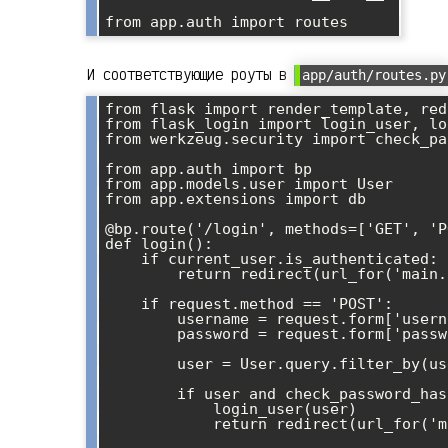
И соответствующие роуты в
app/auth/routes.py
from flask import render_template, red
from flask_login import login_user, lo
from werkzeug.security import check_pa
from app.auth import bp

from app.models.user import User

from app.extensions import db

@bp.route('/login', methods=['GET', 'P
def login():

    if current_user.is_authenticated:

        return redirect(url_for('main.index'))

    if request.method == 'POST':

        username = request.form['username']

        password = request.form['password']

        user = User.query.filter_by(username=username).first()

        if user and check_password_hash(user.password_hash, password):

            login_user(user)

            return redirect(url_for('main.index'))
