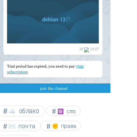
☁︎ облако
⚛ cms
✉️ почта
✊ права