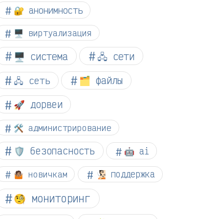
🔐 анонимность
🖥️ виртуализация
🖥️ система
🖧 сети
🗂️ файлы
🖧 сеть
🚀 дорвеи
🛠️ администрирование
🛡️ безопасность
🤖 ai
🤷🏽 новичкам
🧏🏻 поддержка
🧐 мониторинг