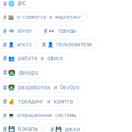
🌐 ДНС
🏬 e-commerce и маркетинг
👀 тренды
🐳 докер
👤 whois
👤 пользователи
👥 работа в офисе
👨‍💻 devops
👨‍💻 разработка и DevOps
💰 трейдинг и крипта
💻 операционные системы
💾 бэкапы
💾 диски