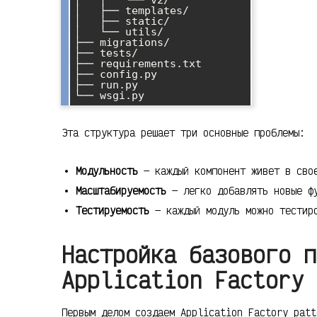
│   ├── templates/

│   ├── static/

│   └── utils/

├── migrations/

├── tests/

├── requirements.txt

├── config.py

├── run.py

Эта структура решает три основные проблемы:
Модульность
— каждый компонент живет в сво
Масштабируемость
— легко добавлять новые фу
Тестируемость
— каждый модуль можно тестир
Настройка базового п
Application Factory
Первым делом создаем Application Factory pat