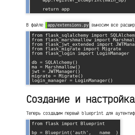
    app.register_blueprint(main_bp)

В файле
выносим все расшир
app/extensions.py
from flask_sqlalchemy import SQLAlchemy
from flask_marshmallow import Marshmall
from flask_jwt_extended import JWTManag
from flask_migrate import Migrate

from flask_login import LoginManager

db = SQLAlchemy()

ma = Marshmallow()

jwt = JWTManager()

migrate = Migrate()

Создание и настройка
Теперь создадим первый blueprint для аутенти
from flask import Blueprint

bp = Blueprint('auth', __name__)
