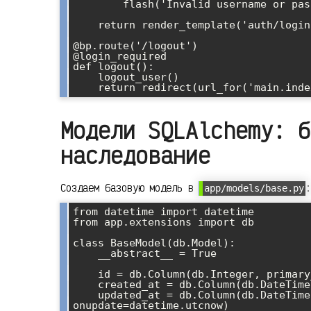
        flash('Invalid username or password')

    return render_template('auth/login.html')

@bp.route('/logout')

@login_required

def logout():

    logout_user()

Модели SQLAlchemy: б
наследование
Создаем базовую модель в
:
app/models/base.py
from datetime import datetime

from app.extensions import db

class BaseModel(db.Model):

    __abstract__ = True

    id = db.Column(db.Integer, primary_key=True)

    created_at = db.Column(db.DateTime, default=datetime.utcnow)

    updated_at = db.Column(db.DateTime, default=datetime.utcnow, 
onupdate=datetime.utcnow)
