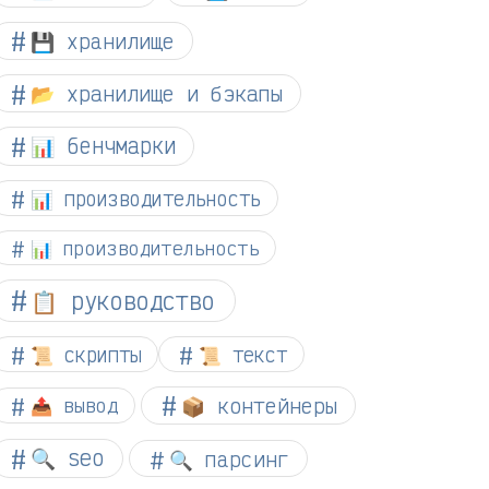
💾 хранилище
📂 хранилище и бэкапы
📊 бенчмарки
📊 производительность
📊 производительность
📋 руководство
📜 скрипты
📜 текст
📦 контейнеры
📤 вывод
🔍 seo
🔍 парсинг