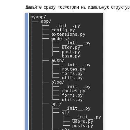
Давайте сразу посмотрим на идеальную структур
myapp/

├── app/

│   ├── __init__.py

│   ├── config.py

│   ├── extensions.py

│   ├── models/

│   │   ├── __init__.py

│   │   ├── user.py

│   │   ├── post.py

│   │   └── base.py

│   ├── auth/

│   │   ├── __init__.py

│   │   ├── routes.py

│   │   ├── forms.py

│   │   └── utils.py

│   ├── blog/

│   │   ├── __init__.py

│   │   ├── routes.py

│   │   ├── forms.py

│   │   └── utils.py

│   ├── api/

│   │   ├── __init__.py

│   │   ├── v1/

│   │   │   ├── __init__.py

│   │   │   ├── users.py

│   │   │   └── posts.py

│   │   └── v2/
