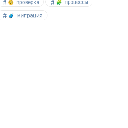
🧐 проверка
🧩 процессы
🧳 миграция