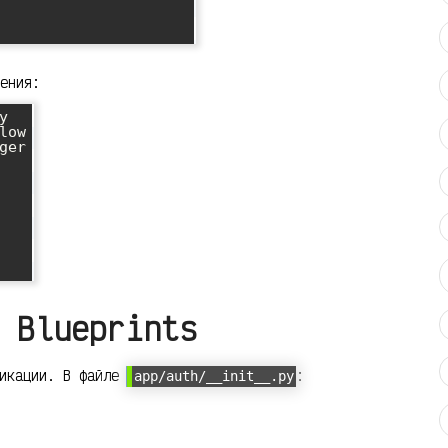
ения:


ow

er

 Blueprints
фикации. В файле
:
app/auth/__init__.py