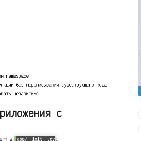
ем namespace
нкции без переписывания существующего кода
овать независимо
риложения с
tern в
:
app/__init__.py