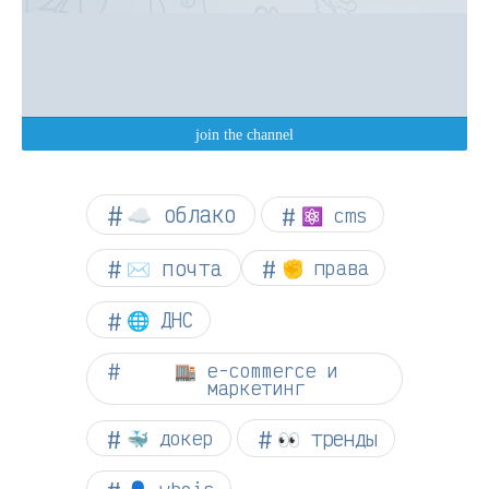
☁︎ облако
⚛ cms
✉️ почта
✊ права
🌐 ДНС
🏬 e-commerce и
маркетинг
👀 тренды
🐳 докер
👤 whois