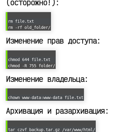
(осторожно!):
rm file.txt
rm -rf old_folder/
Изменение прав доступа:
chmod 644 file.txt
chmod -R 755 folder/
Изменение владельца:
chown www-data:www-data file.txt
Архивация и разархивация:
tar czvf backup.tar.gz /var/www/html/