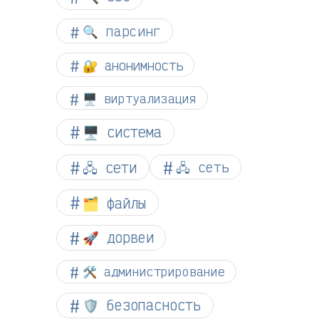
🔍 парсинг
🔐 анонимность
🖥️ виртуализация
🖥️ система
🖧 сети
🖧 сеть
🗂️ файлы
🚀 дорвеи
🛠️ администрирование
🛡️ безопасность