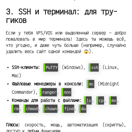
3. SSH и терминал: для тру-
гиков
Если у тебя VPS/VDS или выделенный сервер — добро
пожаловать в мир терминала! Здесь ты можешь всё,
что угодно, и даже чуть больше (например, случайно
удалить весь сайт одной командой 😱).
SSH-клиенты:
(Windows),
(Linux,
PuTTY
ssh
Mac)
Файловые менеджеры в консоли:
(Midnight
mc
Commander),
,
ranger
nnn
Команды для работы с файлами:
,
,
,
ls
cp
mv
,
,
,
,
rm
chmod
chown
find
du
Плюсы:
скорость, мощь, автоматизация (скрипты),
доступ к любым функциям.