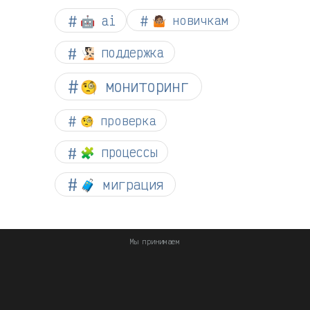
🤖 ai
🤷🏽 новичкам
🧏🏻 поддержка
🧐 мониторинг
🧐 проверка
🧩 процессы
🧳 миграция
Мы принимаем