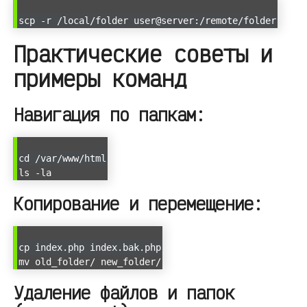
scp -r /local/folder user@server:/remote/folder
Практические советы и
примеры команд
Навигация по папкам:
cd /var/www/html
ls -la
Копирование и перемещение:
cp index.php index.bak.php
mv old_folder/ new_folder/
Удаление файлов и папок