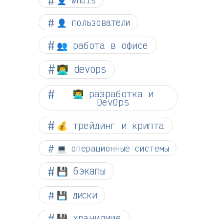
👤 пользователи
👥 работа в офисе
👨‍💻 devops
👨‍💻 разработка и
DevOps
💰 трейдинг и крипта
💻 операционные системы
💾 бэкапы
💾 диски
💾 хранилище