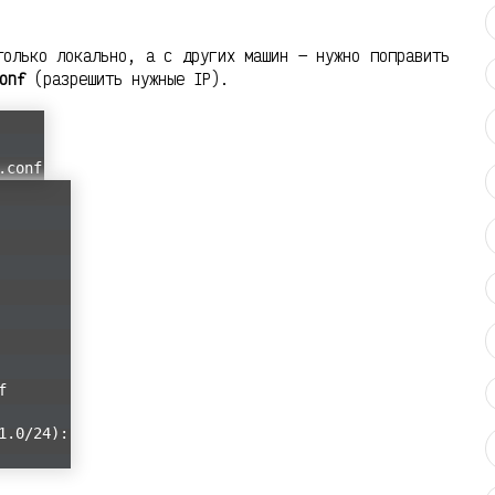
олько локально, а с других машин — нужно поправить
onf
(разрешить нужные IP).
.conf
f
1.0/24):