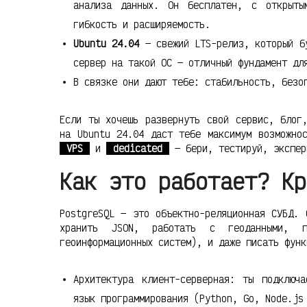
анализа данных. Он бесплатен, с открыты
гибкость и расширяемость.
Ubuntu 24.04
— свежий LTS-релиз, который бу
сервер на такой ОС — отличный фундамент дл
В связке они дают тебе: стабильность, безо
Если ты хочешь развернуть свой сервис, блог
на Ubuntu 24.04 даст тебе максимум возможно
VPS
и
dedicated
— бери, тестируй, экспер
Как это работает? Кр
PostgreSQL — это объектно-реляционная СУБД. 
хранить JSON, работать с геоданными, по
геоинформационных систем), и даже писать функ
Архитектура клиент-серверная: ты подключ
язык программирования (Python, Go, Node.js