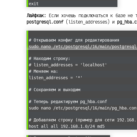
exit
Лайфхак:
Если хочешь подключаться к базе не т
postgresql.conf
(listen_addresses) и
pg_hba.c
# Открываем конфиг для редактирования
sudo nano /etc/postgresql/16/main/postgresql
# Находим строку:
# listen_addresses = 'localhost'
# Меняем на:
listen_addresses = '*'
# Сохраняем и выходим
# Теперь редактируем pg_hba.conf
sudo nano /etc/postgresql/16/main/pg_hba.con
# Добавляем строку (пример для сети 192.168.
host all all 192.168.1.0/24 md5