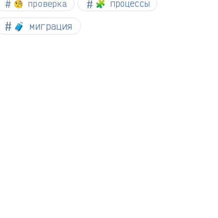
🧐 проверка
🧩 процессы
🧳 миграция