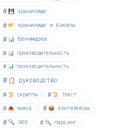
💾 хранилище
📂 хранилище и бэкапы
📊 бенчмарки
📊 производительность
📊 производительность
📋 руководство
📜 скрипты
📜 текст
📦 контейнеры
📤 вывод
🔍 seo
🔍 парсинг