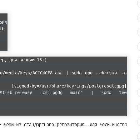
рия
ib
ер, для версии 16+)
rg/media/keys/ACCC4CF8.asc | sudo gpg --dearmor -o
share/keyrings/postgresql.gpg]
pt/ $(lsb_release -cs)-pgdg main" | sudo tee
 бери из стандартного репозитория. Для большинства