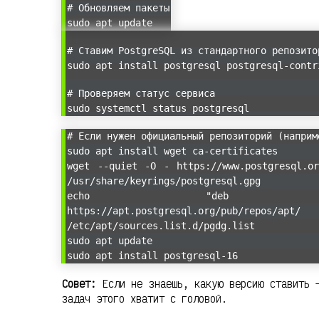
# Обновляем пакеты
sudo apt update
# Ставим PostgreSQL из стандартного репозито
sudo apt install postgresql postgresql-contr
# Проверяем статус сервиса
sudo systemctl status postgresql
# Если нужен официальный репозиторий (наприм
sudo apt install wget ca-certificates
wget --quiet -O - https://www.postgresql.o
/usr/share/keyrings/postgresql.gpg
echo "deb [signed-by=/usr/
https://apt.postgresql.org/pub/repos/a
/etc/apt/sources.list.d/pgdg.list
sudo apt update
sudo apt install postgresql-16
Совет:
Если не знаешь, какую версию ставить —
задач этого хватит с головой.