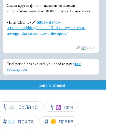
☁︎ облако
⚛ cms
✉️ почта
✊ права