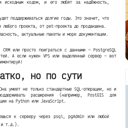
м исходным кодом, и его любят за надёжность,
дет поддерживаться долгие годы. Это значит, что
я любого проекта, от pet-проекта до продакшена.
пасность, актуальные пакеты и море документации.
, CRM или просто поиграться с данными — PostgreSQL
стей. А если нужен VPS или выделенный сервер — вот
иментируй!
атко, но по сути
Она умеет не только стандартные SQL-операции, но и
ддерживать расширения (например, PostGIS для
ции на Python или JavaScript.
аешься к серверу через psql, pgAdmin или любой
 и т.д.).