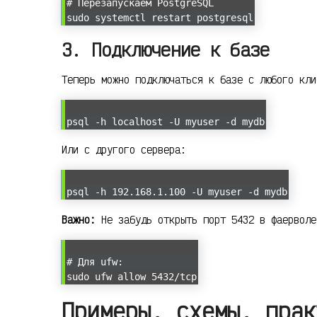
# Перезапускаем PostgreSQL
sudo systemctl restart postgresql
3. Подключение к базе
Теперь можно подключаться к базе с любого кли
psql -h localhost -U myuser -d mydb
Или с другого сервера:
psql -h 192.168.1.100 -U myuser -d mydb
Важно:
Не забудь открыть порт 5432 в фаерволе
# Для ufw:
sudo ufw allow 5432/tcp
Примеры, схемы, прак