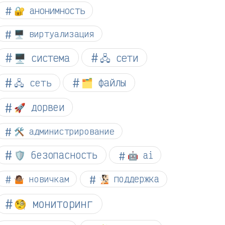
🔐 анонимность
🖥️ виртуализация
🖥️ система
🖧 сети
🗂️ файлы
🖧 сеть
🚀 дорвеи
🛠️ администрирование
🛡️ безопасность
🤖 ai
🤷🏽 новичкам
🧏🏻 поддержка
🧐 мониторинг