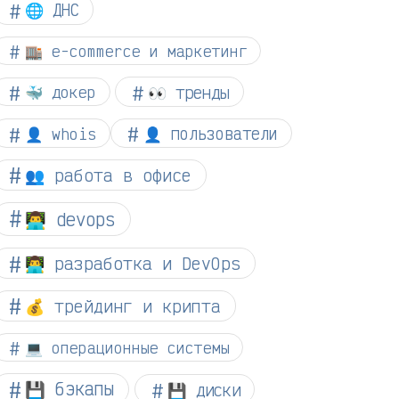
🌐 ДНС
🏬 e-commerce и маркетинг
👀 тренды
🐳 докер
👤 whois
👤 пользователи
👥 работа в офисе
👨‍💻 devops
👨‍💻 разработка и DevOps
💰 трейдинг и крипта
💻 операционные системы
💾 бэкапы
💾 диски