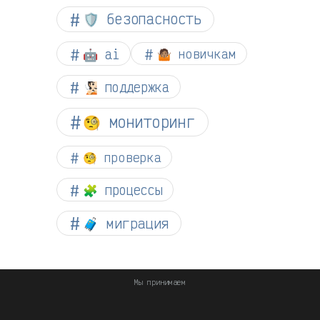
🛡️ безопасность
🤖 ai
🤷🏽 новичкам
🧏🏻 поддержка
🧐 мониторинг
🧐 проверка
🧩 процессы
🧳 миграция
Мы принимаем