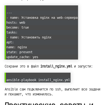
---
- name: Установка nginx на web-сервера
hosts: web
become: true
tasks:
- name: Установить nginx
apt:
name: nginx
state: present
update_cache: yes
Сохрани это в файл
install_nginx.yml
и запусти:
ansible-playbook install_nginx.yml
Ansible сам подключится по ssh, выполнит все задачи
и покажет, что изменилось.