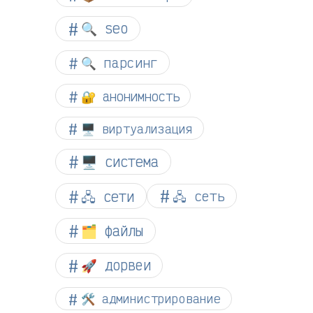
🔍 seo
🔍 парсинг
🔐 анонимность
🖥️ виртуализация
🖥️ система
🖧 сети
🖧 сеть
🗂️ файлы
🚀 дорвеи
🛠️ администрирование