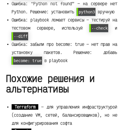
Ошибка: “Python not found” — на сервере нет
Python. Решение: установить
вручную
python3
Ошибка: playbook ломает сервисы — тестируй на
тестовом сервере, используй
и
--check
--diff
Ошибка: забыли про become: true — нет прав на
установку пакетов. Решение: добавь
в playbook
become: true
Похожие решения и
альтернативы
Terraform
— для управления инфраструктурой
(создание VM, сетей, балансировщиков), но не
для конфигурирования софта