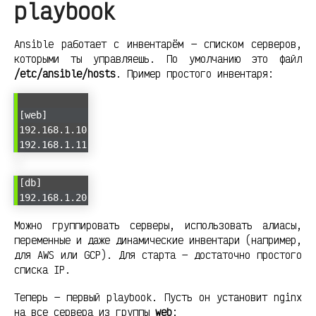
playbook
Ansible работает с инвентарём — списком серверов,
которыми ты управляешь. По умолчанию это файл
/etc/ansible/hosts
. Пример простого инвентаря:
[web]
192.168.1.10
192.168.1.11
[db]
192.168.1.20
Можно группировать серверы, использовать алиасы,
переменные и даже динамические инвентари (например,
для AWS или GCP). Для старта — достаточно простого
списка IP.
Теперь — первый playbook. Пусть он установит nginx
на все сервера из группы
web
: