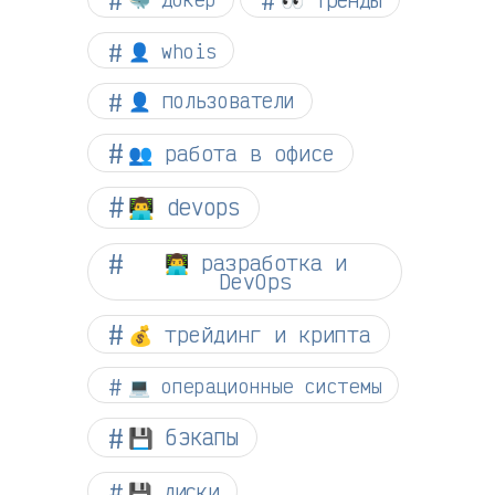
👤 whois
👤 пользователи
👥 работа в офисе
👨‍💻 devops
👨‍💻 разработка и
DevOps
💰 трейдинг и крипта
💻 операционные системы
💾 бэкапы
💾 диски