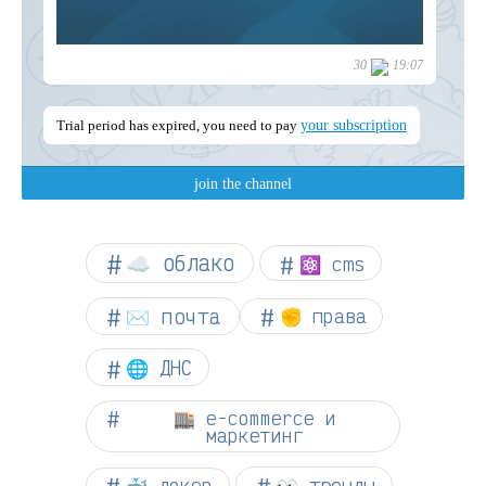
☁︎ облако
⚛ cms
✉️ почта
✊ права
🌐 ДНС
🏬 e-commerce и
маркетинг
👀 тренды
🐳 докер