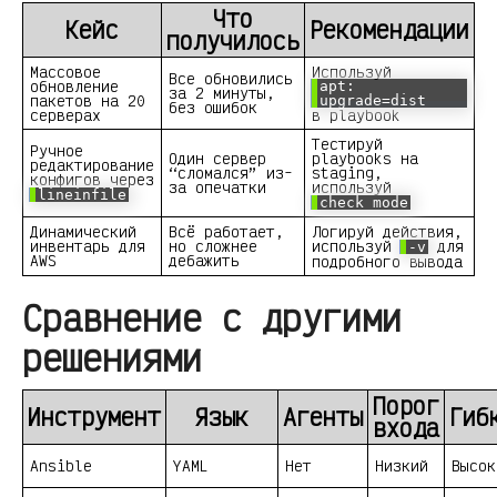
Что
Кейс
Рекомендации
получилось
Массовое
Используй
Все обновились
обновление
apt:
за 2 минуты,
пакетов на 20
upgrade=dist
без ошибок
серверах
в playbook
Тестируй
Ручное
Один сервер
playbooks на
редактирование
“сломался” из-
staging,
конфигов через
за опечатки
используй
lineinfile
check mode
Динамический
Всё работает,
Логируй действия,
инвентарь для
но сложнее
используй
для
-v
AWS
дебажить
подробного вывода
Сравнение с другими
решениями
Порог
Инструмент
Язык
Агенты
Гиб
входа
Ansible
YAML
Нет
Низкий
Высок