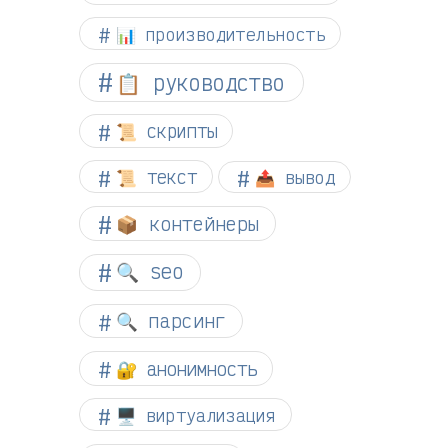
📊 производительность
📋 руководство
📜 скрипты
📜 текст
📤 вывод
📦 контейнеры
🔍 seo
🔍 парсинг
🔐 анонимность
🖥️ виртуализация