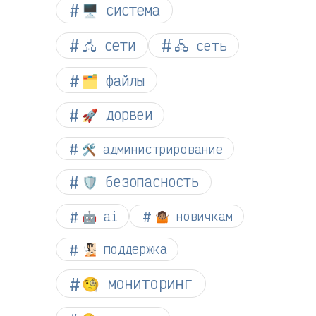
🖥️ система
🖧 сети
🖧 сеть
🗂️ файлы
🚀 дорвеи
🛠️ администрирование
🛡️ безопасность
🤖 ai
🤷🏽 новичкам
🧏🏻 поддержка
🧐 мониторинг