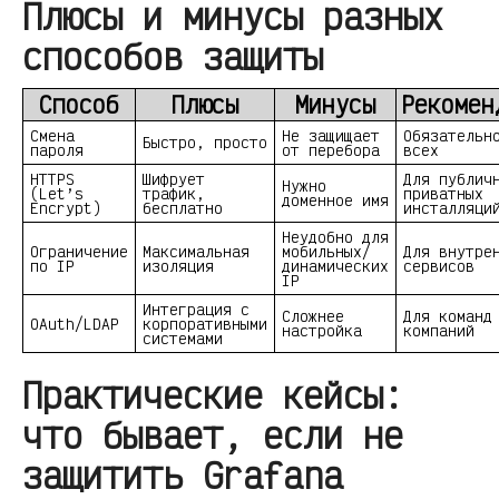
Плюсы и минусы разных
способов защиты
Способ
Плюсы
Минусы
Рекомен
Смена
Не защищает
Обязательн
Быстро, просто
пароля
от перебора
всех
HTTPS
Шифрует
Для публич
Нужно
(Let’s
трафик,
приватных
доменное имя
Encrypt)
бесплатно
инсталляци
Неудобно для
Ограничение
Максимальная
мобильных/
Для внутре
по IP
изоляция
динамических
сервисов
IP
Интеграция с
Сложнее
Для команд
OAuth/LDAP
корпоративными
настройка
компаний
системами
Практические кейсы:
что бывает, если не
защитить Grafana