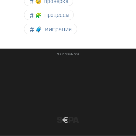
🧐 проверка
🧩 процессы
🧳 миграция
Мы принимаем