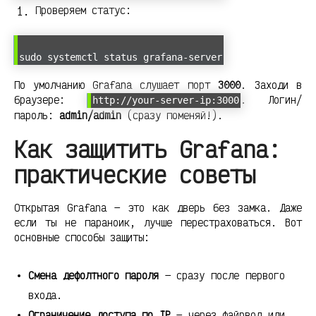
Проверяем статус:
sudo systemctl status grafana-server
По умолчанию Grafana слушает порт
3000
. Заходи в
браузере:
. Логин/
http://your-server-ip:3000
пароль:
admin/admin
(сразу поменяй!).
Как защитить Grafana:
практические советы
Открытая Grafana — это как дверь без замка. Даже
если ты не параноик, лучше перестраховаться. Вот
основные способы защиты:
Смена дефолтного пароля
— сразу после первого
входа.
Ограничение доступа по IP
— через файрвол или