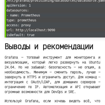
/etc/grafana/provisioning/datasources/datasource.yam
apiVersion: 1
datasources:
- name: Prometheus
type: prometheus
access: proxy
url: http://localhost:9090
isDefault: true
Выводы и рекомендации
Grafana — топовый инструмент для мониторинга и
визуализации, который легко развернуть на Ubuntu
24.04. Но не забывай: безопасность — не опция, а
необходимость. Минимум — сменить пароль, лучше —
завернуть в HTTPS и ограничить доступ. Для команд —
интеграция с OAuth/LDAP, для домашних серверов —
ограничение по IP. Автоматизация и API открывают
огромные возможности для DevOps и SRE.
Используй Grafana, если хочешь видеть всё, что