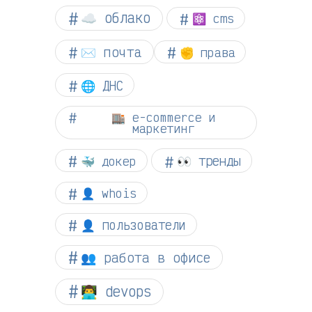
☁︎ облако
⚛ cms
✉️ почта
✊ права
🌐 ДНС
🏬 e-commerce и
маркетинг
👀 тренды
🐳 докер
👤 whois
👤 пользователи
👥 работа в офисе
👨‍💻 devops