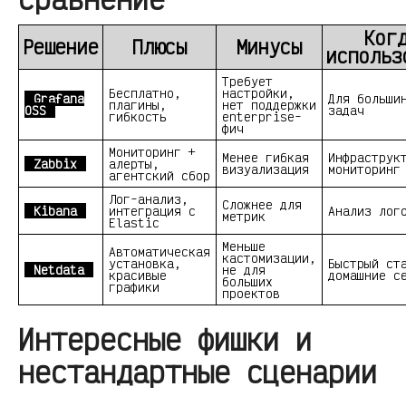
Ког
Решение
Плюсы
Минусы
использ
Требует
Бесплатно,
настройки,
Grafana
Для больши
плагины,
нет поддержки
OSS
задач
гибкость
enterprise-
фич
Мониторинг +
Менее гибкая
Инфраструк
Zabbix
алерты,
визуализация
мониторинг
агентский сбор
Лог-анализ,
Сложнее для
Kibana
интеграция с
Анализ лог
метрик
Elastic
Меньше
Автоматическая
кастомизации,
установка,
Быстрый ст
Netdata
не для
красивые
домашние с
больших
графики
проектов
Интересные фишки и
нестандартные сценарии