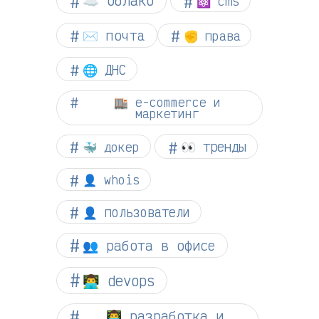
☁︎ облако
⚛ cms
✉️ почта
✊ права
🌐 ДНС
🏬 e-commerce и
маркетинг
👀 тренды
🐳 докер
👤 whois
👤 пользователи
👥 работа в офисе
👨‍💻 devops
👨‍💻 разработка и