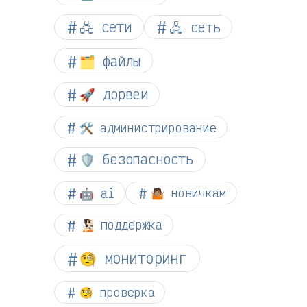
🖧 сети
🖧 сеть
🗂️ файлы
🚀 дорвеи
🛠️ администрирование
🛡️ безопасность
🤖 ai
🤷🏽 новичкам
🧏🏻 поддержка
🧐 мониторинг
🧐 проверка