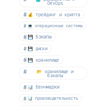
DevOps
💰 трейдинг и крипта
💻 операционные системы
💾 бэкапы
💾 диски
💾 хранилище
📂 хранилище и
бэкапы
📊 бенчмарки
📊 производительность