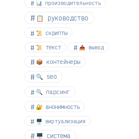
📊 производительность
📋 руководство
📜 скрипты
📜 текст
📤 вывод
📦 контейнеры
🔍 seo
🔍 парсинг
🔐 анонимность
🖥️ виртуализация
🖥️ система