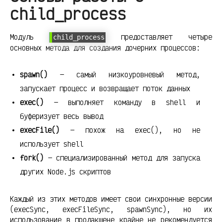
child_process
Модуль
предоставляет четыре
child_process
основных метода для создания дочерних процессов:
spawn()
— самый низкоуровневый метод,
запускает процесс и возвращает поток данных
exec()
— выполняет команду в shell и
буферизует весь вывод
execFile()
— похож на exec(), но не
использует shell
fork()
— специализированный метод для запуска
других Node.js скриптов
Каждый из этих методов имеет свои синхронные версии
(execSync, execFileSync, spawnSync), но их
использование в продакшене крайне не рекомендуется