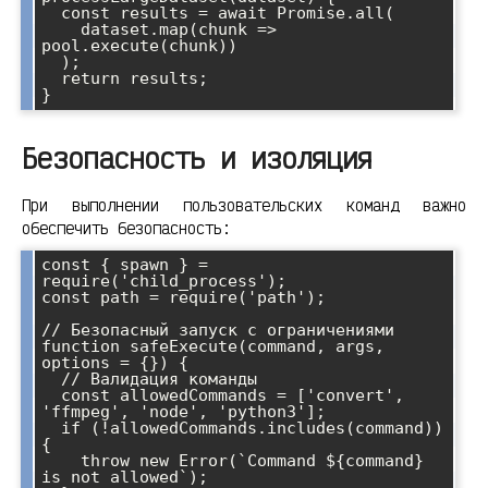
  const results = await Promise.all(

    dataset.map(chunk => 
pool.execute(chunk))

  );

  return results;

Безопасность и изоляция
При выполнении пользовательских команд важно
обеспечить безопасность:
const { spawn } = 
require('child_process');

const path = require('path');

// Безопасный запуск с ограничениями

function safeExecute(command, args, 
options = {}) {

  // Валидация команды

  const allowedCommands = ['convert', 
'ffmpeg', 'node', 'python3'];

  if (!allowedCommands.includes(command)) 
{

    throw new Error(`Command ${command} 
is not allowed`);
