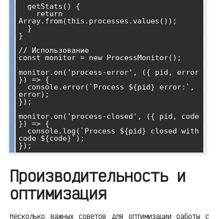
  getStats() {

    return 
Array.from(this.processes.values());

  }

}

// Использование

const monitor = new ProcessMonitor();

monitor.on('process-error', ({ pid, error 
}) => {

  console.error(`Process ${pid} error:`, 
error);

});

monitor.on('process-closed', ({ pid, code 
}) => {

  console.log(`Process ${pid} closed with 
code ${code}`);

Производительность и
оптимизация
Несколько важных советов для оптимизации работы с