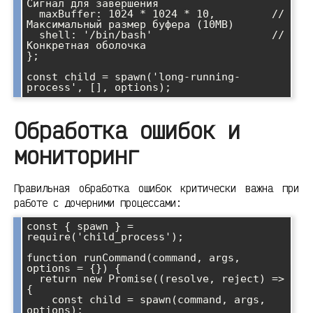
Сигнал для завершения

  maxBuffer: 1024 * 1024 * 10,         // 
Максимальный размер буфера (10MB)

  shell: '/bin/bash'                   // 
Конкретная оболочка

};

const child = spawn('long-running-
Обработка ошибок и
мониторинг
Правильная обработка ошибок критически важна при
работе с дочерними процессами:
const { spawn } = 
require('child_process');

function runCommand(command, args, 
options = {}) {

  return new Promise((resolve, reject) => 
{

    const child = spawn(command, args, 
options);
