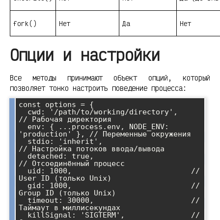
fork()
Нет
Да
Нет
Опции и настройки
Все методы принимают объект опций, который
позволяет тонко настроить поведение процесса:
const options = {

  cwd: '/path/to/working/directory',    
// Рабочая директория

  env: { ...process.env, NODE_ENV: 
'production' }, // Переменные окружения

  stdio: 'inherit',                     
// Настройка потоков ввода/вывода

  detached: true,                       
// Отсоединённый процесс

  uid: 1000,                           // 
User ID (только Unix)

  gid: 1000,                           // 
Group ID (только Unix)

  timeout: 30000,                      // 
Таймаут в миллисекундах

  killSignal: 'SIGTERM',               // 