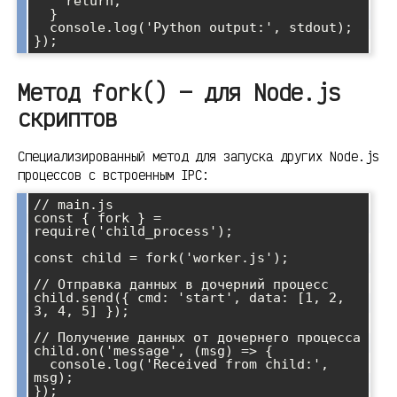
    return;

  }

  console.log('Python output:', stdout);

Метод fork() — для Node.js
скриптов
Специализированный метод для запуска других Node.js
процессов с встроенным IPC:
// main.js

const { fork } = 
require('child_process');

const child = fork('worker.js');

// Отправка данных в дочерний процесс

child.send({ cmd: 'start', data: [1, 2, 
3, 4, 5] });

// Получение данных от дочернего процесса

child.on('message', (msg) => {

  console.log('Received from child:', 
msg);

});
