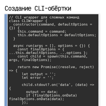
Создание CLI-обёртки
// CLI wrapper для сложных команд

class CLIWrapper {

  constructor(command, defaultOptions = 
{}) {

    this.command = command;

    this.defaultOptions = defaultOptions;

  }

  async run(args = [], options = {}) {

    const finalOptions = { 
...this.defaultOptions, ...options };

    const child = spawn(this.command, 
args, finalOptions);

    return new Promise((resolve, reject) 
=> {

      let output = '';

      let error = '';

      child.stdout?.on('data', (data) => 
{

        output += data;

        if (finalOptions.onData) 
finalOptions.onData(data);

      });
