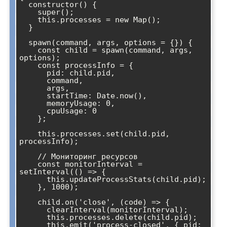
  constructor() {

    super();

    this.processes = new Map();

  }

  spawn(command, args, options = {}) {

    const child = spawn(command, args, 
options);

    const processInfo = {

      pid: child.pid,

      command,

      args,

      startTime: Date.now(),

      memoryUsage: 0,

      cpuUsage: 0

    };

    this.processes.set(child.pid, 
processInfo);

    // Мониторинг ресурсов

    const monitorInterval = 
setInterval(() => {

      this.updateProcessStats(child.pid);

    }, 1000);

    child.on('close', (code) => {

      clearInterval(monitorInterval);

      this.processes.delete(child.pid);

      this.emit('process-closed', { pid: 