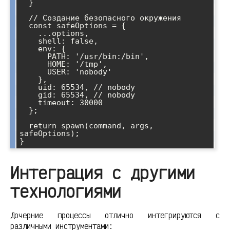
  }

  // Создание безопасного окружения

  const safeOptions = {

    ...options,

    shell: false,

    env: {

      PATH: '/usr/bin:/bin',

      HOME: '/tmp',

      USER: 'nobody'

    },

    uid: 65534, // nobody

    gid: 65534, // nobody

    timeout: 30000

  };

  return spawn(command, args, 
safeOptions);

Интеграция с другими
технологиями
Дочерние процессы отлично интегрируются с
различными инструментами: