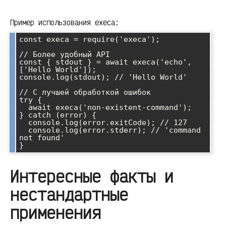
Пример использования execa:
const execa = require('execa');

// Более удобный API

const { stdout } = await execa('echo', 
['Hello World']);

console.log(stdout); // 'Hello World'

// С лучшей обработкой ошибок

try {

  await execa('non-existent-command');

} catch (error) {

  console.log(error.exitCode); // 127

  console.log(error.stderr); // 'command 
not found'

Интересные факты и
нестандартные
применения