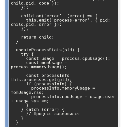
child.pid, code });

    });

    child.on('error', (error) => {

      this.emit('process-error', { pid: 
child.pid, error });

    });

    return child;

  }

  updateProcessStats(pid) {

    try {

      const usage = process.cpuUsage();

      const memUsage = 
process.memoryUsage();

      const processInfo = 
this.processes.get(pid);

      if (processInfo) {

        processInfo.memoryUsage = 
memUsage.rss;

        processInfo.cpuUsage = usage.user 
+ usage.system;

      }

    } catch (error) {

      // Процесс завершился

    }

  }
