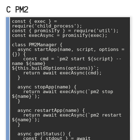
С PM2
const { exec } = 
require('child_process');

const { promisify } = require('util');

const execAsync = promisify(exec);

class PM2Manager {

  async startApp(name, script, options = 
{}) {

    const cmd = `pm2 start ${script} --
name ${name} 
${this.buildOptions(options)}`;

    return await execAsync(cmd);

  }

  async stopApp(name) {

    return await execAsync(`pm2 stop 
${name}`);

  }

  async restartApp(name) {

    return await execAsync(`pm2 restart 
${name}`);

  }

  async getStatus() {

    const { stdout } = await 