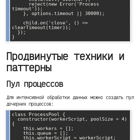
      reject(new Error('Process 
timeout'));

    }, options.timeout || 30000);

    child.on('close', () => 
clearTimeout(timer));

  });

Продвинутые техники и
паттерны
Пул процессов
Для интенсивной обработки данных можно создать пул
дочерних процессов:
class ProcessPool {

  constructor(workerScript, poolSize = 4) 
{

    this.workers = [];

    this.queue = [];

    this.workerScript = workerScript;
