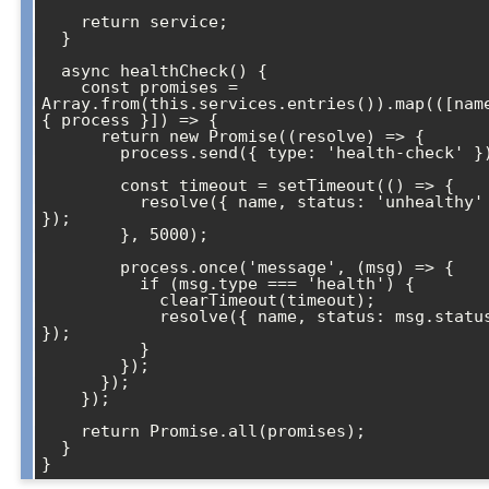
    return service;

  }

  async healthCheck() {

    const promises = 
Array.from(this.services.entries()).map(([name
{ process }]) => {

      return new Promise((resolve) => {

        process.send({ type: 'health-check' });

        const timeout = setTimeout(() => {

          resolve({ name, status: 'unhealthy' 
});

        }, 5000);

        process.once('message', (msg) => {

          if (msg.type === 'health') {

            clearTimeout(timeout);

            resolve({ name, status: msg.status 
});

          }

        });

      });

    });

    return Promise.all(promises);

  }
