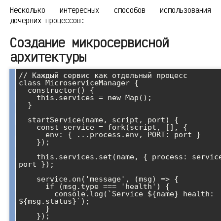
Несколько интересных способов использования
дочерних процессов:
Создание микросервисной
архитектуры
// Каждый сервис как отдельный процесс

class MicroserviceManager {

  constructor() {

    this.services = new Map();

  }

  startService(name, script, port) {

    const service = fork(script, [], {

      env: { ...process.env, PORT: port }

    });

    this.services.set(name, { process: service, 
port });

    service.on('message', (msg) => {

      if (msg.type === 'health') {

        console.log(`Service ${name} health: 
${msg.status}`);

      }

    });
