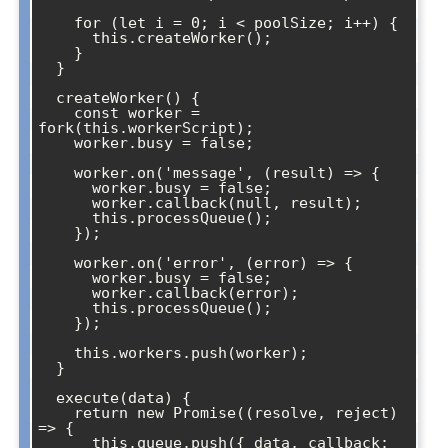
    for (let i = 0; i < poolSize; i++) {

      this.createWorker();

    }

  }

  createWorker() {

    const worker = 
fork(this.workerScript);

    worker.busy = false;

    worker.on('message', (result) => {

      worker.busy = false;

      worker.callback(null, result);

      this.processQueue();

    });

    worker.on('error', (error) => {

      worker.busy = false;

      worker.callback(error);

      this.processQueue();

    });

    this.workers.push(worker);

  }

  execute(data) {

    return new Promise((resolve, reject) 
=> {

      this.queue.push({ data, callback: 