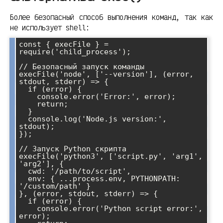
Более безопасный способ выполнения команд, так как
не использует shell:
const { execFile } = 
require('child_process');

// Безопасный запуск команды

execFile('node', ['--version'], (error, 
stdout, stderr) => {

  if (error) {

    console.error('Error:', error);

    return;

  }

  console.log('Node.js version:', 
stdout);

});

// Запуск Python скрипта

execFile('python3', ['script.py', 'arg1', 
'arg2'], {

  cwd: '/path/to/script',

  env: { ...process.env, PYTHONPATH: 
'/custom/path' }

}, (error, stdout, stderr) => {

  if (error) {

    console.error('Python script error:', 
error);
