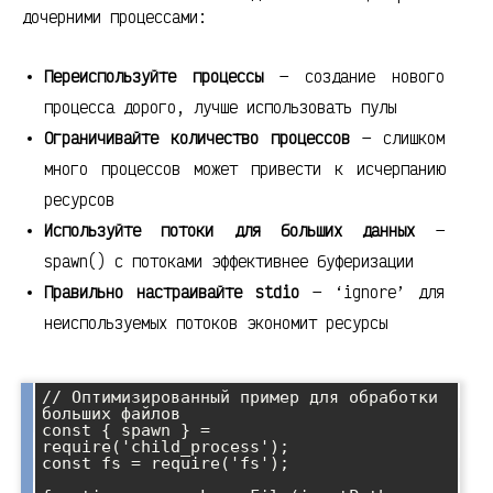
дочерними процессами:
Переиспользуйте процессы
— создание нового
процесса дорого, лучше использовать пулы
Ограничивайте количество процессов
— слишком
много процессов может привести к исчерпанию
ресурсов
Используйте потоки для больших данных
—
spawn() с потоками эффективнее буферизации
Правильно настраивайте stdio
— ‘ignore’ для
неиспользуемых потоков экономит ресурсы
// Оптимизированный пример для обработки 
больших файлов

const { spawn } = 
require('child_process');

const fs = require('fs');
