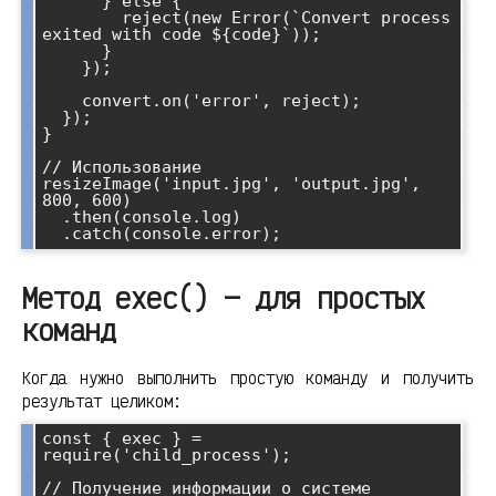
      } else {

        reject(new Error(`Convert process 
exited with code ${code}`));

      }

    });

    convert.on('error', reject);

  });

}

// Использование

resizeImage('input.jpg', 'output.jpg', 
800, 600)

  .then(console.log)

Метод exec() — для простых
команд
Когда нужно выполнить простую команду и получить
результат целиком:
const { exec } = 
require('child_process');

// Получение информации о системе
