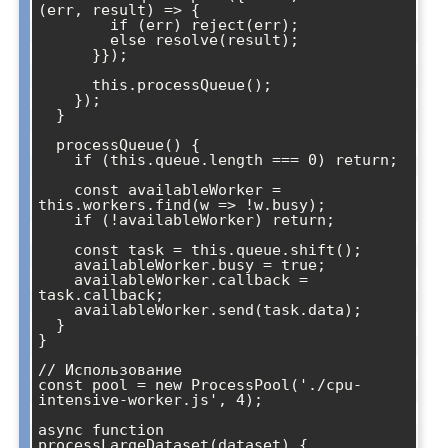
(err, result) => {

        if (err) reject(err);

        else resolve(result);

      }});

      this.processQueue();

    });

  }

  processQueue() {

    if (this.queue.length === 0) return;

    const availableWorker = 
this.workers.find(w => !w.busy);

    if (!availableWorker) return;

    const task = this.queue.shift();

    availableWorker.busy = true;

    availableWorker.callback = 
task.callback;

    availableWorker.send(task.data);

  }

}

// Использование

const pool = new ProcessPool('./cpu-
intensive-worker.js', 4);

async function 
processLargeDataset(dataset) {
