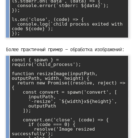
ls.stderr.on('data', (data) => {

  console.error(`stderr: ${data}`);

});

ls.on('close', (code) => {

  console.log(`child process exited with 
code ${code}`);

Более практичный пример — обработка изображений:
const { spawn } = 
require('child_process');

function resizeImage(inputPath, 
outputPath, width, height) {

  return new Promise((resolve, reject) => 
{

    const convert = spawn('convert', [

      inputPath,

      '-resize', `${width}x${height}`,

      outputPath

    ]);

    convert.on('close', (code) => {

      if (code === 0) {

        resolve('Image resized 
successfully');
