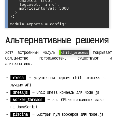
    enabled: true,

    logLevel: 'info',

    metricsInterval: 5000

  }

};

Альтернативные решения
Хотя встроенный модуль
покрывает
child_process
большинство потребностей, существуют и
альтернативы:
execa
— улучшенная версия child_process с
лучшим API
shelljs
— Unix shell команды для Node.js
worker_threads
— для CPU-интенсивных задач
на JavaScript
piscina
— быстрый пул воркеров для Node.js