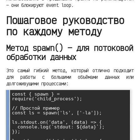
— они блокируют event loop.
Пошаговое руководство
по каждому методу
Метод spawn() — для потоковой
обработки данных
Это самый гибкий метод, который отлично подходит
для работы с большими объёмами данных или
долгоживущими процессами:
const { spawn } = 
require('child_process');

// Простой пример

const ls = spawn('ls', ['-la']);

ls.stdout.on('data', (data) => {

  console.log(`stdout: ${data}`);

});
