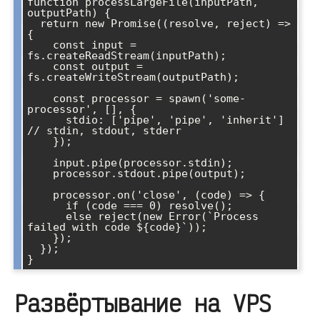
function processLargeFile(inputPath, 
outputPath) {

  return new Promise((resolve, reject) => 
{

    const input = 
fs.createReadStream(inputPath);

    const output = 
fs.createWriteStream(outputPath);

    const processor = spawn('some-
processor', [], {

      stdio: ['pipe', 'pipe', 'inherit'] 
// stdin, stdout, stderr

    });

    input.pipe(processor.stdin);

    processor.stdout.pipe(output);

    processor.on('close', (code) => {

      if (code === 0) resolve();

      else reject(new Error(`Process 
failed with code ${code}`));

    });

  });

Развёртывание на VPS