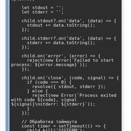
    let stdout = '';

    let stderr = '';

    child.stdout?.on('data', (data) => {

      stdout += data.toString();

    });

    child.stderr?.on('data', (data) => {

      stderr += data.toString();

    });

    child.on('error', (error) => {

      reject(new Error(`Failed to start 
process: ${error.message}`));

    });

    child.on('close', (code, signal) => {

      if (code === 0) {

        resolve({ stdout, stderr });

      } else {

        reject(new Error(`Process exited 
with code ${code}, signal 
${signal}\nstderr: ${stderr}`));

      }

    });

    // Обработка таймаута

    const timer = setTimeout(() => {

      child.kill('SIGTERM');
