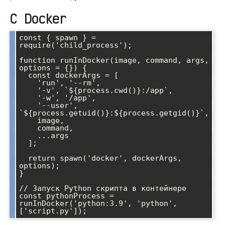
С Docker
const { spawn } = 
require('child_process');

function runInDocker(image, command, args, 
options = {}) {

  const dockerArgs = [

    'run', '--rm',

    '-v', `${process.cwd()}:/app`,

    '-w', '/app',

    '--user', 
`${process.getuid()}:${process.getgid()}`,

    image,

    command,

    ...args

  ];

  return spawn('docker', dockerArgs, 
options);

}

// Запуск Python скрипта в контейнере

const pythonProcess = 
runInDocker('python:3.9', 'python', 