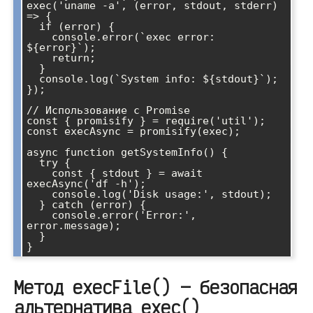
exec('uname -a', (error, stdout, stderr) 
=> {

  if (error) {

    console.error(`exec error: 
${error}`);

    return;

  }

  console.log(`System info: ${stdout}`);

});

// Использование с Promise

const { promisify } = require('util');

const execAsync = promisify(exec);

async function getSystemInfo() {

  try {

    const { stdout } = await 
execAsync('df -h');

    console.log('Disk usage:', stdout);

  } catch (error) {

    console.error('Error:', 
error.message);

  }

Метод execFile() — безопасная
альтернатива exec()