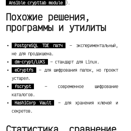
Ansible crypttab module
).
Похожие решения,
программы и утилиты
PostgreSQL TDE патч
— экспериментальный,
не для продакшена.
dm-crypt/LUKS
— стандарт для Linux.
eCryptfs
— для шифрования папок, но проект
устарел.
fscrypt
— современное шифрование
каталогов.
HashiCorp Vault
— для хранения ключей и
секретов.
Статистика, сравнение