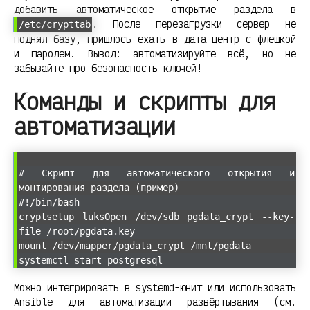
добавить автоматическое открытие раздела в
. После перезагрузки сервер не
/etc/crypttab
поднял базу, пришлось ехать в дата-центр с флешкой
и паролем. Вывод: автоматизируйте всё, но не
забывайте про безопасность ключей!
Команды и скрипты для
автоматизации
# Скрипт для автоматического открытия и
монтирования раздела (пример)
#!/bin/bash
cryptsetup luksOpen /dev/sdb pgdata_crypt --key-
file /root/pgdata.key
mount /dev/mapper/pgdata_crypt /mnt/pgdata
systemctl start postgresql
Можно интегрировать в systemd-юнит или использовать
Ansible для автоматизации развёртывания (см.