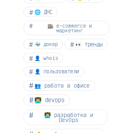
🌐 ДНС
🏬 e-commerce и
маркетинг
👀 тренды
🐳 докер
👤 whois
👤 пользователи
👥 работа в офисе
👨‍💻 devops
👨‍💻 разработка и
DevOps