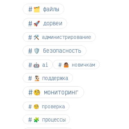
🗂️ файлы
🚀 дорвеи
🛠️ администрирование
🛡️ безопасность
🤖 ai
🤷🏽 новичкам
🧏🏻 поддержка
🧐 мониторинг
🧐 проверка
🧩 процессы