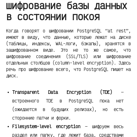
шифрование базы данных
в состоянии покоя
Когда говорят о шифровании PostgreSQL “at rest”,
имеют в виду, что данные, которые лежат на диске
(таблицы, индексы, WAL-логи, бэкапы), хранятся в
зашифрованном виде. Это не то же самое, что
шифрование соединения (SSL/TLS) или шифрование
отдельных столбцов (column-level encryption). Здесь
речь про шифрование всего, что PostgreSQL пишет на
диск.
Transparent Data Encryption (TDE)
—
встроенного TDE в PostgreSQL пока нет
(ожидается в будущих релизах), но есть
сторонние патчи и форки.
Filesystem-level encryption
— шифруем весь
раздел или папку, где лежит база, средствами