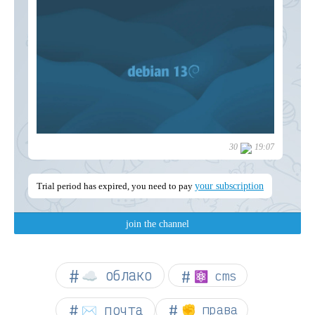
☁︎ облако
⚛ cms
✉️ почта
✊ права