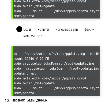
sudo mkfs.ext4 /dev/mapper/pgdata_crypt
sudo mkdir /mnt/pgdata
sudo mount /dev/mapper/pgdata_crypt
/mnt/pgdata
Если хотите использовать файл-
контейнер:
dd if=/dev/zero of=/root/pgdata.img bs=1M
count=10240 # 10 ГБ
sudo cryptsetup luksFormat /root/pgdata.img
sudo cryptsetup luksOpen /root/pgdata.img
pgdata_crypt
sudo mkfs.ext4 /dev/mapper/pgdata_crypt
sudo mkdir /mnt/pgdata
sudo mount /dev/mapper/pgdata_crypt
/mnt/pgdata
Перенос базы данных