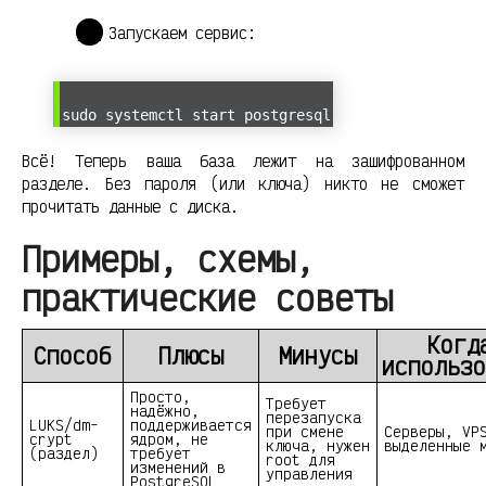
Запускаем сервис:
sudo systemctl start postgresql
Всё! Теперь ваша база лежит на зашифрованном
разделе. Без пароля (или ключа) никто не сможет
прочитать данные с диска.
Примеры, схемы,
практические советы
Когд
Способ
Плюсы
Минусы
использо
Просто,
Требует
надёжно,
перезапуска
LUKS/dm-
поддерживается
при смене
Серверы, VP
crypt
ядром, не
ключа, нужен
выделенные 
(раздел)
требует
root для
изменений в
управления
PostgreSQL