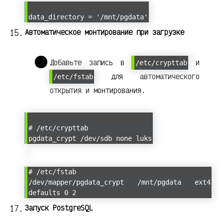
data_directory = '/mnt/pgdata'
Автоматическое монтирование при загрузке
Добавьте запись в
и
/etc/crypttab
для автоматического
/etc/fstab
открытия и монтирования.
# /etc/crypttab
pgdata_crypt /dev/sdb none luks
# /etc/fstab
/dev/mapper/pgdata_crypt /mnt/pgdata ext4
defaults 0 2
Запуск PostgreSQL