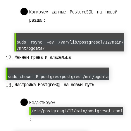
Копируем данные PostgreSQL на новый
раздел:
sudo rsync -av /var/lib/postgresql/12/main/
/mnt/pgdata/
Меняем права и владельца:
sudo chown -R postgres:postgres /mnt/pgdata
Настройка PostgreSQL на новый путь
Редактируем
/etc/postgresql/12/main/postgresql.conf
: