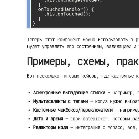
    this.onChange(value);

  }

  onTouchedHandler() {

    this.onTouched();

  }

Теперь этот компонент можно использовать в 
будет управлять его состоянием, валидацией и 
Примеры, схемы, прак
Вот несколько типовых кейсов, где кастомные к
Асинхронные выпадающие списки
— например, в
Мультиселекты с тегами
— когда нужно выбрат
Кастомные чекбоксы/переключатели
— например
Дата и время
— свой datepicker, который раб
Редакторы кода
— интеграция с Monaco, Ace, 