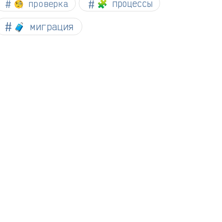
🧐 проверка
🧩 процессы
🧳 миграция