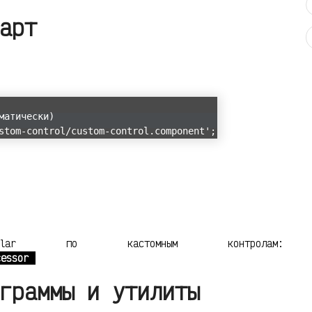
арт
матически)
stom-control/custom-control.component';
ngular по кастомным контролам:
cessor
граммы и утилиты