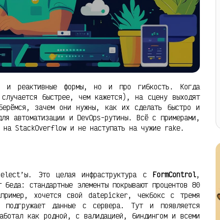
A и реактивные формы, но и про гибкость. Когда
 случается быстрее, чем кажется), на сцену выходят
берёмся, зачем они нужны, как их сделать быстро и
для автоматизации и DevOps-рутины. Всё с примерами,
 на StackOverflow и не наступать на чужие rake.
select’ы. Это целая инфраструктура с
FormControl
,
т беда: стандартные элементы покрывают процентов 80
апример, хочется свой datepicker, чекбокс с тремя
й подгружает данные с сервера. Тут и появляется
аботал как родной, с валидацией, биндингом и всеми