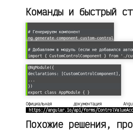
Команды и быстрый ст
# Генерируем компонент
ng generate component custom-control
# Добавляем в модуль (если не добавился авто
import { CustomControlComponent } from './cu
@NgModule({
declarations: [CustomControlComponent],
...
})
export class AppModule { }
Официальная документация A
https://angular.io/api/forms/ControlValueAc
Похожие решения, про