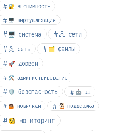
🔐 анонимность
🖥️ виртуализация
🖥️ система
🖧 сети
🗂️ файлы
🖧 сеть
🚀 дорвеи
🛠️ администрирование
🛡️ безопасность
🤖 ai
🤷🏽 новичкам
🧏🏻 поддержка
🧐 мониторинг