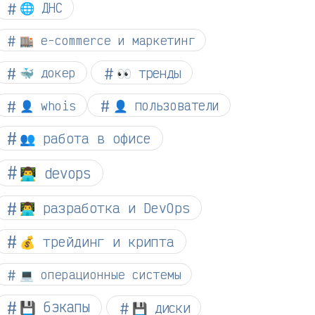
🌐 ДНС
🏬 e-commerce и маркетинг
👀 тренды
🐳 докер
👤 whois
👤 пользователи
👥 работа в офисе
👨‍💻 devops
👨‍💻 разработка и DevOps
💰 трейдинг и крипта
💻 операционные системы
💾 бэкапы
💾 диски