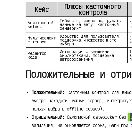
Плюсы кастомного
Кейс
контрола
Гибкость, можно подгружать
Асинхронный
С
данные на лету, кастомный
select
б
рендеринг
Удобство для пользователя,
Мультиселект
С
поддержка множественного
с тегами
и
выбора
Интеграция с внешними
Т
Редактор
библиотеками, поддержка
в
кода
автосохранения
п
Положительные и отри
Положительный:
Кастомный контрол для выбо
быстро находить нужный сервер, интегрируе
нельзя выбрать offline сервер).
Отрицательный:
Самописный datepicker без
валидация, не обновляется форма, баги при 