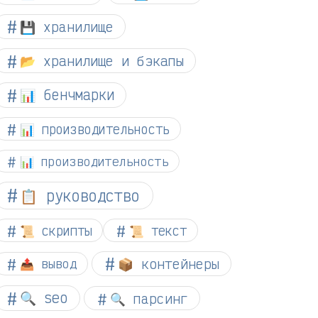
💾 хранилище
📂 хранилище и бэкапы
📊 бенчмарки
📊 производительность
📊 производительность
📋 руководство
📜 скрипты
📜 текст
📦 контейнеры
📤 вывод
🔍 seo
🔍 парсинг