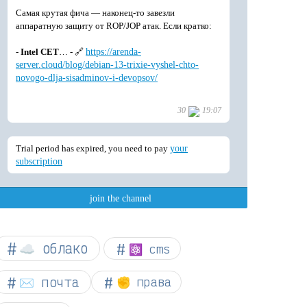
☁︎ облако
⚛ cms
✉️ почта
✊ права