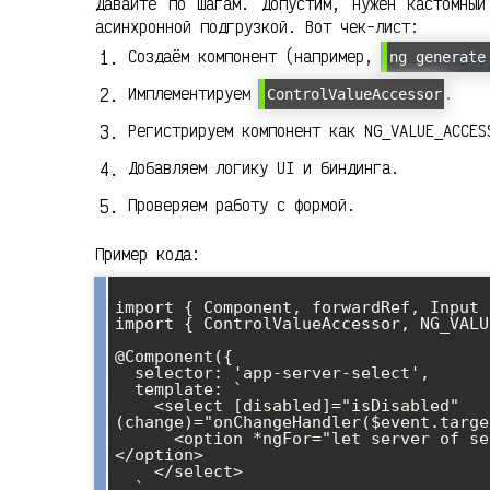
Давайте по шагам. Допустим, нужен кастомный
асинхронной подгрузкой. Вот чек-лист:
Создаём компонент (например,
ng generate
Имплементируем
.
ControlValueAccessor
Регистрируем компонент как NG_VALUE_ACCES
Добавляем логику UI и биндинга.
Проверяем работу с формой.
Пример кода:
import { Component, forwardRef, Input 
import { ControlValueAccessor, NG_VALU
@Component({

  selector: 'app-server-select',

  template: `

    <select [disabled]="isDisabled" 
(change)="onChangeHandler($event.targe
      <option *ngFor="let server of servers" [value]="server.id">{{server.name}}
</option>

    </select>

  `,
