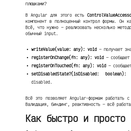
плюшками?
В Angular для этого есть
ControlValueAccess
компонент в полноценный контрол формы. Он к
Всё, что нужно — реализовать несколько метод
обычный input.
writeValue(value: any): void
— получает зна
registerOnChange(fn: any): void
— сообщает 
registerOnTouched(fn: any): void
— сообщает
setDisabledState?(isDisabled: boolean):
disabled.
Всё это позволяет Angular-формам работать с
Валидация, биндинг, реактивность — всё работа
Как быстро и просто 