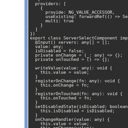
  providers: [

    {

      provide: NG_VALUE_ACCESSOR,

      useExisting: forwardRef(() => ServerSelectComponent),

      multi: true

    }

  ]

})

export class ServerSelectComponent imp
  @Input() servers: any[] = [];

  value: any;

  isDisabled = false;

  private onChange = (_: any) => {};

  private onTouched = () => {};

  writeValue(value: any): void {

    this.value = value;

  }

  registerOnChange(fn: any): void {

    this.onChange = fn;

  }

  registerOnTouched(fn: any): void {

    this.onTouched = fn;

  }

  setDisabledState(isDisabled: boolean): void {

    this.isDisabled = isDisabled;

  }

  onChangeHandler(value: any) {

    this.value = value;
