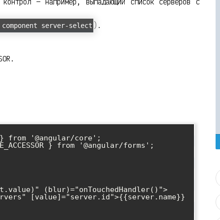
 контрол — например, выпадающий список серверов с
).
 component server-select
SOR.
} from '@angular/core';

E_ACCESSOR } from '@angular/forms';

t.value)" (blur)="onTouchedHandler()">
