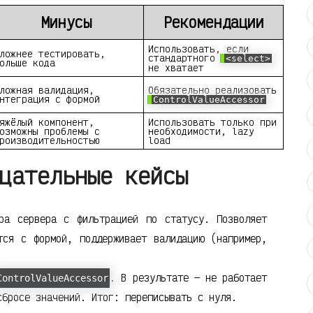
Минусы
Рекомендации
Использовать, если
ложнее тестировать,
стандартного
<select>
ольше кода
не хватает
ложная валидация,
Обязательно реализовать
нтеграция с формой
ControlValueAccessor
яжёлый компонент,
Использовать только при
озможны проблемы с
необходимости, lazy
роизводительностью
load
цательные кейсы
ра сервера с фильтрацией по статусу. Позволяет
тся с формой, поддерживает валидацию (например,
. В результате — не работает
ControlValueAccessor
сбросе значений. Итог: переписывать с нуля.