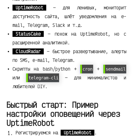
UptimeRobot
— для ленивых, мониторит
доступность сайта, шлёт уведомления на e-
mail, Telegram, Slack и т.д.
StatusCake
— похож на UptimeRobot, но с
расширенной аналитикой.
CloudRadar
— быстрое развертывание, алерты
по SMS, e-mail, Telegram.
Скрипты на bash/python +
+
cron
sendmail
или
— для минималистов и
telegram-cli
любителей DIY.
Быстрый старт: Пример
настройки оповещений через
UptimeRobot
Регистрируемся на
UptimeRobot
.