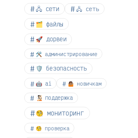
🖧 сети
🖧 сеть
🗂️ файлы
🚀 дорвеи
🛠️ администрирование
🛡️ безопасность
🤖 ai
🤷🏽 новичкам
🧏🏻 поддержка
🧐 мониторинг
🧐 проверка