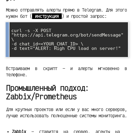
Можно отправлять алерты прямо в Telegram. Для этого
нужен бот (
инструкция
) и простой запрос:
curl -s -X POST 
"https://api.telegram.org/bot/sendMessage" 
\

-d chat_id=<YOUR_CHAT_ID> \

-d text="ALERT: High CPU load on server!"

Встраиваем в скрипт — и алерты мгновенно в
телефоне.
Промышленный подход:
Zabbix/Prometheus
Для крупных проектов или если у вас много серверов,
лучше использовать полноценные системы мониторинга.
Zabbix
— ставится на сервер, агенты на