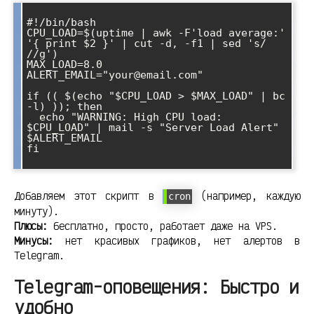
#!/bin/bash

CPU_LOAD=$(uptime | awk -F'load average:' 
'{ print $2 }' | cut -d, -f1 | sed 's/ 
//g')

MAX_LOAD=8.0

ALERT_EMAIL="your@email.com"

if (( $(echo "$CPU_LOAD > $MAX_LOAD" | bc 
-l) )); then

  echo "WARNING: High CPU load: 
$CPU_LOAD" | mail -s "Server Load Alert" 
$ALERT_EMAIL

fi

Добавляем этот скрипт в
(например, каждую
cron
минуту).
Плюсы:
бесплатно, просто, работает даже на VPS.
Минусы:
нет красивых графиков, нет алертов в
Telegram.
Telegram-оповещения: Быстро и
удобно