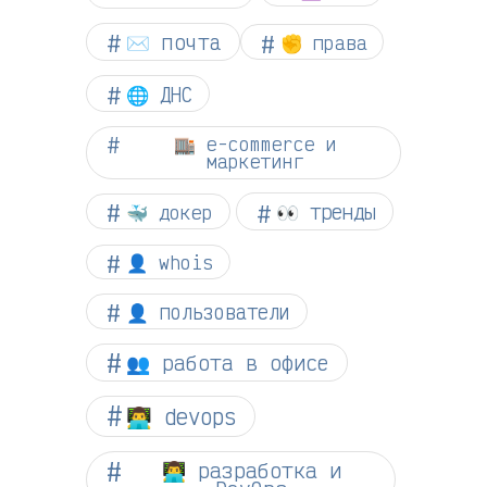
✉️ почта
✊ права
🌐 ДНС
🏬 e-commerce и
маркетинг
👀 тренды
🐳 докер
👤 whois
👤 пользователи
👥 работа в офисе
👨‍💻 devops
👨‍💻 разработка и