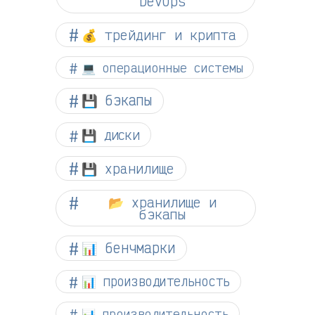
DevOps
💰 трейдинг и крипта
💻 операционные системы
💾 бэкапы
💾 диски
💾 хранилище
📂 хранилище и
бэкапы
📊 бенчмарки
📊 производительность
📊 производительность