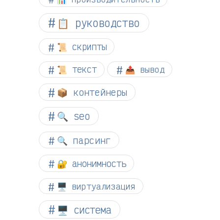
📋 руководство
📜 скрипты
📜 текст
📤 вывод
📦 контейнеры
🔍 seo
🔍 парсинг
🔐 анонимность
🖥️ виртуализация
🖥️ система