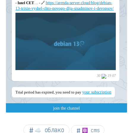
☁︎ облако
⚛ cms