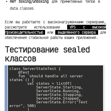
Нет boxing/unboxing
для примитивных типов в
data classes
Если вы работаете с высоконагруженными серверами,
рассмотрите использование
VPS с высокой
производительностью
или
выделенного сервера
для
обеспечения стабильной работы ваших приложений.
Тестирование sealed
классов
class ServerStateTest {

    @Test

    fun `should handle all server 
states`() {

        val states = listOf(

            ServerState.Starting,

            ServerState.Running,

            ServerState.Stopping,

            ServerState.Stopped,

            ServerState.Error("Test 
error", 500)

        )
