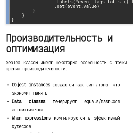
                .labels(*event.tags.toList().toTypedArray())

                .set(event.value)

        }

    }

Производительность и
оптимизация
Sealed классы имеют некоторые особенности с точки
зрения производительности:
Object instances
создаются как синглтоны, что
экономит память
Data classes
генерируют equals/hashCode
автоматически
When expressions
компилируются в эффективный
bytecode