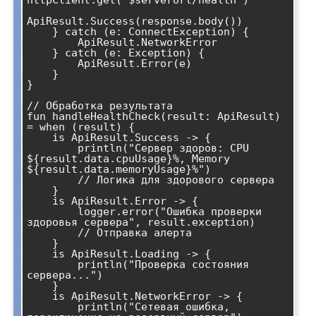
httpClient.get("$serverUrl/health")

ApiResult.Success(response.body())

    } catch (e: ConnectException) {

        ApiResult.NetworkError

    } catch (e: Exception) {

        ApiResult.Error(e)

    }

}

// Обработка результата

fun handleHealthCheck(result: ApiResult
) 
= when (result) {

    is ApiResult.Success -> {

        println("Сервер здоров: CPU 
${result.data.cpuUsage}%, Memory 
${result.data.memoryUsage}%")

        // Логика для здорового сервера

    }

    is ApiResult.Error -> {

        logger.error("Ошибка проверки 
здоровья сервера", result.exception)

        // Отправка алерта

    }

    is ApiResult.Loading -> {

        println("Проверка состояния 
сервера...")

    }

    is ApiResult.NetworkError -> {

        println("Сетевая ошибка, 