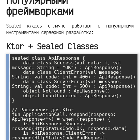
фреймворками
Sealed классы отлично работают с популярными
инструментами серверной разработки:
Ktor + Sealed Classes
sealed class ApiResponse
 {

    data class Success
(val data: T, val 
message: String = "OK") : ApiResponse
()

    data class ClientError(val message: 
String, val code: Int = 400) : ApiResponse
()

    data class ServerError(val message: 
String, val code: Int = 500) : ApiResponse
()

    object NotFound : ApiResponse
()

    object Unauthorized : ApiResponse
()

}

// Расширение для Ktor

fun ApplicationCall.respond(response: 
ApiResponse<*>) = when (response) {

    is ApiResponse.Success -> 
respond(HttpStatusCode.OK, response.data)

    is ApiResponse.ClientError -> 
respond(HttpStatusCode.BadRequest, 