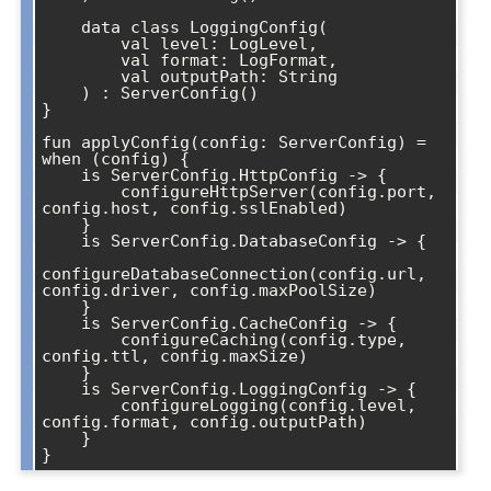
    data class LoggingConfig(

        val level: LogLevel,

        val format: LogFormat,

        val outputPath: String

    ) : ServerConfig()

}

fun applyConfig(config: ServerConfig) = 
when (config) {

    is ServerConfig.HttpConfig -> {

        configureHttpServer(config.port, 
config.host, config.sslEnabled)

    }

    is ServerConfig.DatabaseConfig -> {

configureDatabaseConnection(config.url, 
config.driver, config.maxPoolSize)

    }

    is ServerConfig.CacheConfig -> {

        configureCaching(config.type, 
config.ttl, config.maxSize)

    }

    is ServerConfig.LoggingConfig -> {

        configureLogging(config.level, 
config.format, config.outputPath)

    }
