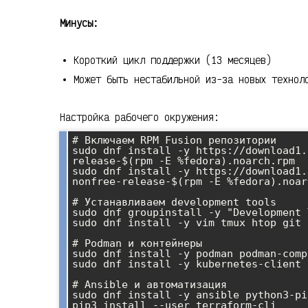
Минусы:
Короткий цикл поддержки (13 месяцев)
Может быть нестабильной из-за новых технол
Настройка рабочего окружения:
# Включаем RPM Fusion репозитории

sudo dnf install -y https://download1.
release-$(rpm -E %fedora).noarch.rpm

sudo dnf install -y https://download1.
nonfree-release-$(rpm -E %fedora).noar
# Устанавливаем development tools

sudo dnf groupinstall -y "Development 
sudo dnf install -y vim tmux htop git 
# Podman и контейнеры

sudo dnf install -y podman podman-compo
sudo dnf install -y kubernetes-client h
# Ansible и автоматизация

sudo dnf install -y ansible python3-pip
pip3 install --user terraform-cli
