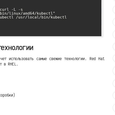
curl -L -s 
bin/linux/amd64/kubectl"

ubectl /usr/local/bin/kubectl

технологии
чет использовать самые свежие технологии. Red Hat
т в RHEL.
коробки)