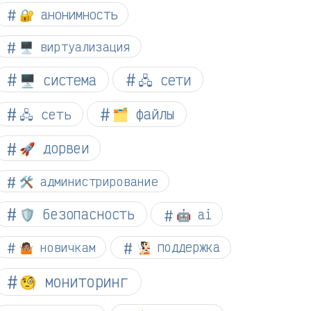
🔐 анонимность
🖥️ виртуализация
🖥️ система
🖧 сети
🗂️ файлы
🖧 сеть
🚀 дорвеи
🛠️ администрирование
🛡️ безопасность
🤖 ai
🤷🏽 новичкам
🧏🏻 поддержка
🧐 мониторинг