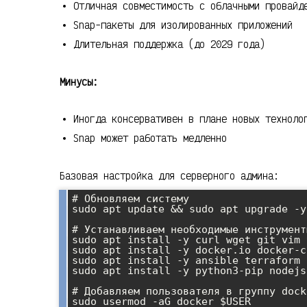
Отличная совместимость с облачными провайд
Snap-пакеты для изолированных приложений
Длительная поддержка (до 2029 года)
Минусы:
Иногда консервативен в плане новых техноло
Snap может работать медленно
Базовая настройка для серверного админа:
# Обновляем систему

sudo apt update && sudo apt upgrade -y

# Устанавливаем необходимые инструменты
sudo apt install -y curl wget git vim 
sudo apt install -y docker.io docker-c
sudo apt install -y ansible terraform

sudo apt install -y python3-pip nodejs 
# Добавляем пользователя в группу docke
sudo usermod -aG docker $USER
