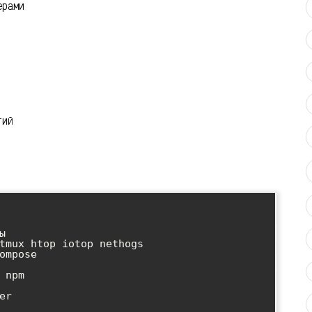
ерами
гий


tmux htop iotop nethogs

ompose

npm

r
