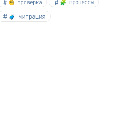
🧐 проверка
🧩 процессы
🧳 миграция