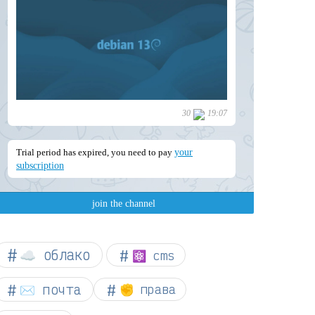
☁︎ облако
⚛ cms
✉️ почта
✊ права