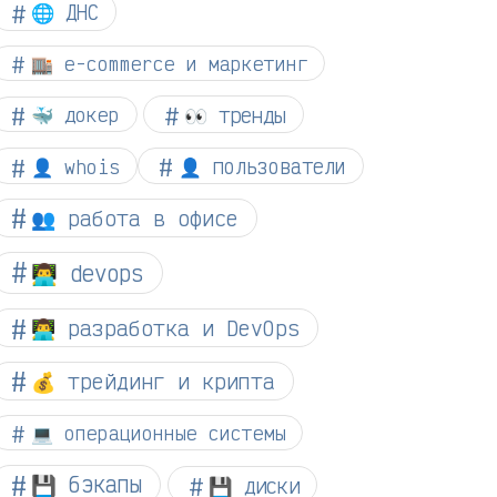
🌐 ДНС
🏬 e-commerce и маркетинг
👀 тренды
🐳 докер
👤 whois
👤 пользователи
👥 работа в офисе
👨‍💻 devops
👨‍💻 разработка и DevOps
💰 трейдинг и крипта
💻 операционные системы
💾 бэкапы
💾 диски