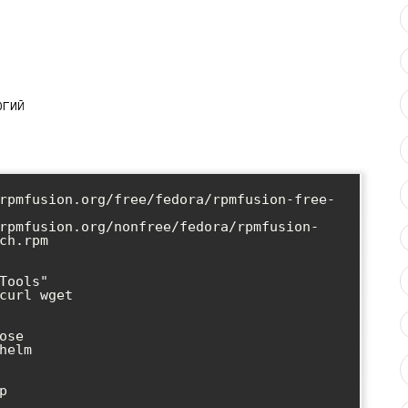
огий
rpmfusion.org/free/fedora/rpmfusion-free-
rpmfusion.org/nonfree/fedora/rpmfusion-
ch.rpm

Tools"

curl wget

se

elm


