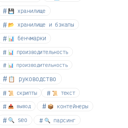
💾 хранилище
📂 хранилище и бэкапы
📊 бенчмарки
📊 производительность
📊 производительность
📋 руководство
📜 скрипты
📜 текст
📦 контейнеры
📤 вывод
🔍 seo
🔍 парсинг