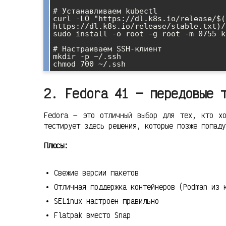
# Устанавливаем kubectl

curl -LO "https://dl.k8s.io/release/$(
https://dl.k8s.io/release/stable.txt)/
sudo install -o root -g root -m 0755 k
# Настраиваем SSH-клиент

mkdir -p ~/.ssh

2. Fedora 41 — передовые 
Fedora — это отличный выбор для тех, кто хо
тестирует здесь решения, которые позже попаду
Плюсы:
Свежие версии пакетов
Отличная поддержка контейнеров (Podman из 
SELinux настроен правильно
Flatpak вместо Snap