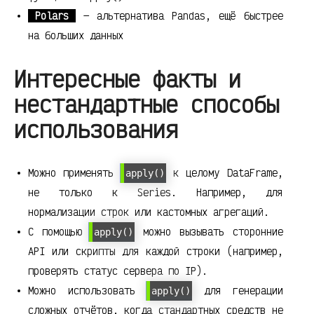
Polars
— альтернатива Pandas, ещё быстрее
на больших данных
Интересные факты и
нестандартные способы
использования
Можно применять
к целому DataFrame,
apply()
не только к Series. Например, для
нормализации строк или кастомных агрегаций.
С помощью
можно вызывать сторонние
apply()
API или скрипты для каждой строки (например,
проверять статус сервера по IP).
Можно использовать
для генерации
apply()
сложных отчётов, когда стандартных средств не