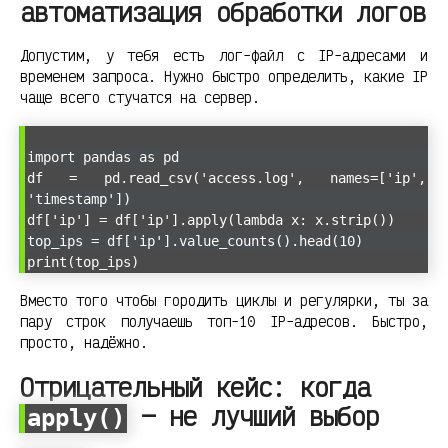
автоматизация обработки логов
Допустим, у тебя есть лог-файл с IP-адресами и
временем запроса. Нужно быстро определить, какие IP
чаще всего стучатся на сервер.
import pandas as pd
df = pd.read_csv('access.log', names=['ip',
'timestamp'])
df['ip'] = df['ip'].apply(lambda x: x.strip())
top_ips = df['ip'].value_counts().head(10)
print(top_ips)
Вместо того чтобы городить циклы и регулярки, ты за
пару строк получаешь топ-10 IP-адресов. Быстро,
просто, надёжно.
Отрицательный кейс: когда
— не лучший выбор
apply()