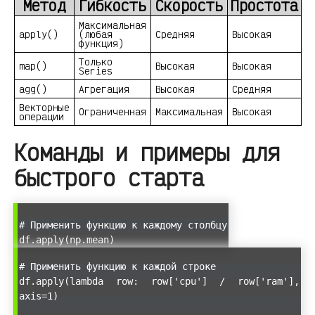
Метод
Гибкость
Скорость
Простота
Максимальная
apply()
(любая
Средняя
Высокая
функция)
Только
map()
Высокая
Высокая
Series
agg()
Агрегация
Высокая
Средняя
Векторные
Ограниченная
Максимальная
Высокая
операции
Команды и примеры для
быстрого старта
# Применить функцию к каждому столбцу
df.apply(np.mean)
# Применить функцию к каждой строке
df.apply(lambda row: row['cpu'] / row['ram'],
axis=1)