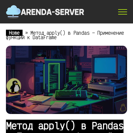
Home
»
Метод apply() в Pandas — Применение
функций к DataFrame
Метод apply() в Pandas