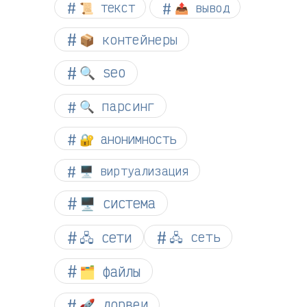
📜 текст
📤 вывод
📦 контейнеры
🔍 seo
🔍 парсинг
🔐 анонимность
🖥️ виртуализация
🖥️ система
🖧 сети
🖧 сеть
🗂️ файлы
🚀 дорвеи