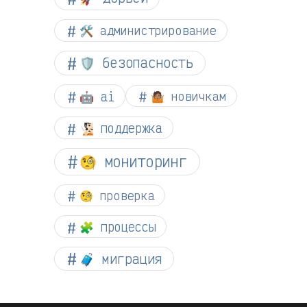
🛠️ администрирование
🛡️ безопасность
🤖 ai
🤷🏽 новичкам
🧏🏻 поддержка
🧐 мониторинг
🧐 проверка
🧩 процессы
🧳 миграция