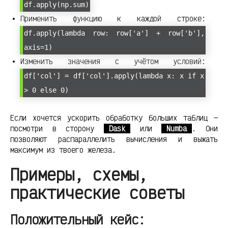
df.apply(np.sum)
Применить функцию к каждой строке:
df.apply(lambda row: row['a'] + row['b'],
axis=1)
Изменить значения с учётом условий:
df['col'] = df['col'].apply(lambda x: x if x
> 0 else 0)
Если хочется ускорить обработку больших таблиц —
посмотри в сторону
Dask
или
Numba
. Они
позволяют распараллелить вычисления и выжать
максимум из твоего железа.
Примеры, схемы,
практические советы
Положительный кейс: