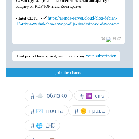
☁︎ облако
⚛ cms
✉️ почта
✊ права
🌐 ДНС