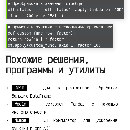
# Преобразовать значения столбца
df['status'] = df['status'].apply(lambda x: 'OK'
if x == 200 else 'FAIL')
# Применить функцию с несколькими аргументами
def custom_func(row, factor):
return row['a'] * factor
df.apply(custom_func, axis=1, factor=10)
Похожие решения,
программы и утилиты
Dask
— для распределённой обработки
больших DataFrame
Modin
— ускоряет Pandas с помощью
многопоточности
Numba
— JIT-компилятор для ускорения
функций в apply()