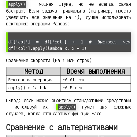
— мощная штука, но не всегда самая
apply()
быстрая. Если задача тривиальна (например, просто
увеличить все значения на 1), лучше использовать
векторные операции Pandas:
df['col'] = df['col'] + 1 # быстрее, чем
df['col'].apply(lambda x: x + 1)
Сравнение скорости (на 1 млн строк):
Метод
Время выполнения
Векторная операция
~0.01 сек
apply() с lambda
~0.5 сек
Вывод: если можно обойтись стандартными средствами
— используй их.
нужен для сложных
apply()
случаев, когда стандартных функций мало.
Сравнение с альтернативами