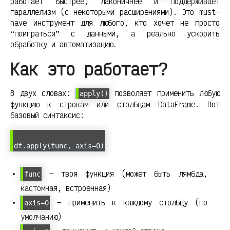
работает быстрее, лаконичнее и поддерживает
параллелизм (с некоторыми расширениями). Это must-
have инструмент для любого, кто хочет не просто
“поиграться” с данными, а реально ускорить
обработку и автоматизацию.
Как это работает?
В двух словах:
позволяет применить любую
apply()
функцию к строкам или столбцам DataFrame. Вот
базовый синтаксис:
df.apply(func, axis=0)
— твоя функция (может быть лямбда,
func
кастомная, встроенная)
— применить к каждому столбцу (по
axis=0
умолчанию)