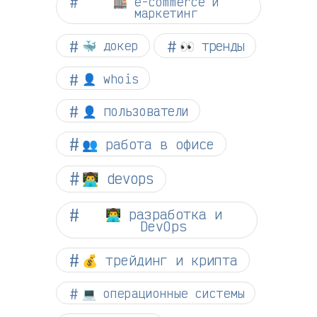
🏬 e-commerce и
маркетинг
👀 тренды
🐳 докер
👤 whois
👤 пользователи
👥 работа в офисе
👨‍💻 devops
👨‍💻 разработка и
DevOps
💰 трейдинг и крипта
💻 операционные системы