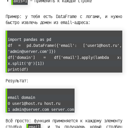
— применить к каждой строке
axis=1
Пример: у тебя есть DataFrame с логами, и нужно
быстро извлечь домен из email-адреса:
import pandas as pd
df = pd.DataFrame({'email': ['user1@host.ru',
'admin@server.com']})
df['domain'] = df['email'].apply(lambda x:
x.split('@')[1])
print(df)
Результат:
email domain
0 user1@host.ru host.ru
1 admin@server.com server.com
Всё просто: функция применяется к каждому элементу
столбца
, и ты получаешь новый столбец
email