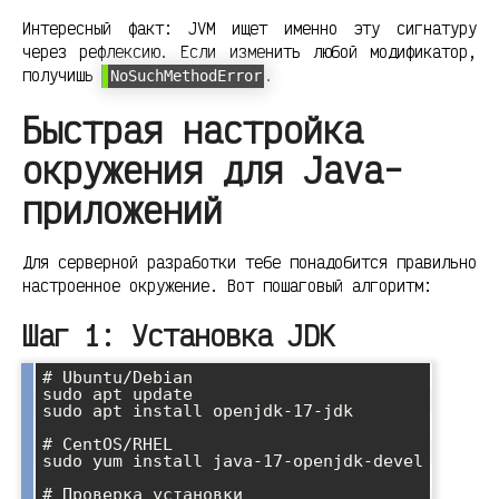
Интересный факт: JVM ищет именно эту сигнатуру
через рефлексию. Если изменить любой модификатор,
получишь
.
NoSuchMethodError
Быстрая настройка
окружения для Java-
приложений
Для серверной разработки тебе понадобится правильно
настроенное окружение. Вот пошаговый алгоритм:
Шаг 1: Установка JDK
# Ubuntu/Debian

sudo apt update

sudo apt install openjdk-17-jdk

# CentOS/RHEL

sudo yum install java-17-openjdk-devel

# Проверка установки
