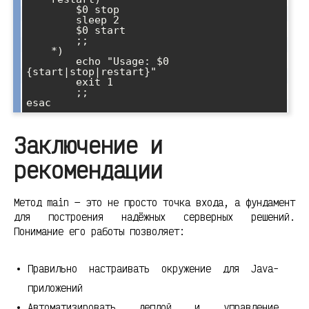
        $0 stop

        sleep 2

        $0 start

        ;;

    *)

        echo "Usage: $0 
{start|stop|restart}"

        exit 1

        ;;

Заключение и
рекомендации
Метод main — это не просто точка входа, а фундамент
для построения надёжных серверных решений.
Понимание его работы позволяет:
Правильно настраивать окружение для Java-
приложений
Автоматизировать деплой и управление