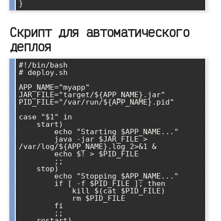
Скрипт для автоматического
деплоя
#!/bin/bash

# deploy.sh

APP_NAME="myapp"

JAR_FILE="target/${APP_NAME}.jar"

PID_FILE="/var/run/${APP_NAME}.pid"

case "$1" in

    start)

        echo "Starting $APP_NAME..."

        java -jar $JAR_FILE > 
/var/log/${APP_NAME}.log 2>&1 &

        echo $! > $PID_FILE

        ;;

    stop)

        echo "Stopping $APP_NAME..."

        if [ -f $PID_FILE ]; then

            kill $(cat $PID_FILE)

            rm $PID_FILE

        fi

        ;;

    restart)
