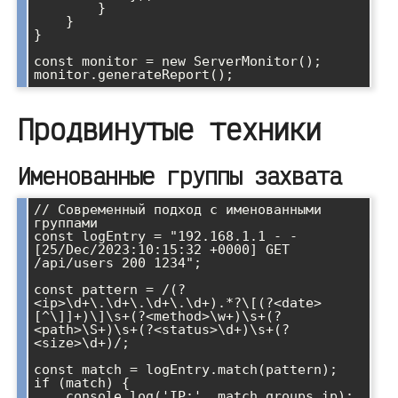
        }

    }

}

const monitor = new ServerMonitor();

monitor.generateReport();
Продвинутые техники
Именованные группы захвата
// Современный подход с именованными 
группами

const logEntry = "192.168.1.1 - - 
[25/Dec/2023:10:15:32 +0000] GET 
/api/users 200 1234";

const pattern = /(?
<ip>\d+\.\d+\.\d+\.\d+).*?\[(?<date>
[^\]]+)\]\s+(?<method>\w+)\s+(?
<path>\S+)\s+(?<status>\d+)\s+(?
<size>\d+)/;

const match = logEntry.match(pattern);

if (match) {

    console.log('IP:', match.groups.ip);
