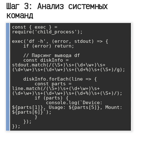
Шаг 3: Анализ системных
команд
const { exec } = 
require('child_process');

exec('df -h', (error, stdout) => {

    if (error) return;

    // Парсинг вывода df

    const diskInfo = 
stdout.match(/(\S+)\s+(\d+\w+)\s+
(\d+\w+)\s+(\d+\w+)\s+(\d+%)\s+(\S+)/g);

    diskInfo.forEach(line => {

        const parts = 
line.match(/(\S+)\s+(\d+\w+)\s+
(\d+\w+)\s+(\d+\w+)\s+(\d+%)\s+(\S+)/);

        if (parts) {

            console.log(`Device: 
${parts[1]}, Usage: ${parts[5]}, Mount: 
${parts[6]}`);

        }

    });

});