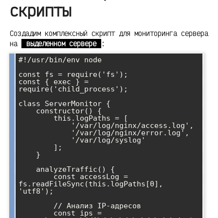
скрипты
Создадим комплексный скрипт для мониторинга сервера
на
выделенном сервере
:
#!/usr/bin/env node

const fs = require('fs');

const { exec } = 
require('child_process');

class ServerMonitor {

    constructor() {

        this.logPaths = [

            '/var/log/nginx/access.log',

            '/var/log/nginx/error.log',

            '/var/log/syslog'

        ];

    }

    analyzeTraffic() {

        const accessLog = 
fs.readFileSync(this.logPaths[0], 
'utf8');

        // Анализ IP-адресов

        const ips = 