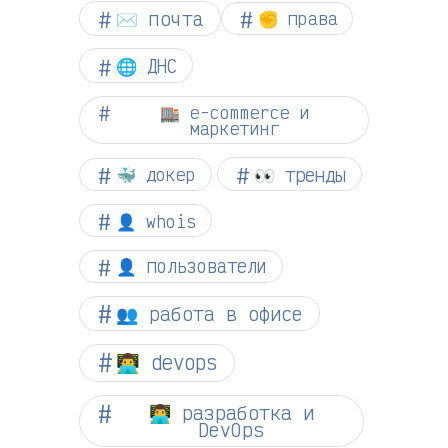
✉️ почта
✊ права
🌐 ДНС
🏬 e-commerce и
маркетинг
👀 тренды
🐳 докер
👤 whois
👤 пользователи
👥 работа в офисе
👨‍💻 devops
👨‍💻 разработка и
DevOps