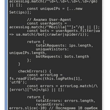
accessLog.match(/^\d+\.\d+\.\d+\.\d+/gm) 
|| [];

        const uniqueIPs = [...new 
Set(ips)];

        // Анализ User-Agent

        const userAgents = 
accessLog.match(/"Mozilla[^"]+"/g) || [];

        const bots = userAgents.filter(ua 
=> ua.match(/bot|crawler|spider/i));

        return {

            totalRequests: ips.length,

            uniqueVisitors: 
uniqueIPs.length,

            botRequests: bots.length

        };

    }

    checkErrors() {

        const errorLog = 
fs.readFileSync(this.logPaths[1], 
'utf8');

        const errors = errorLog.match(/\
[error\][^\n]+/gi) || [];

        return {

            totalErrors: errors.length,

            recentErrors: 
errors.slice(-10) // Последние 10 ошибок
