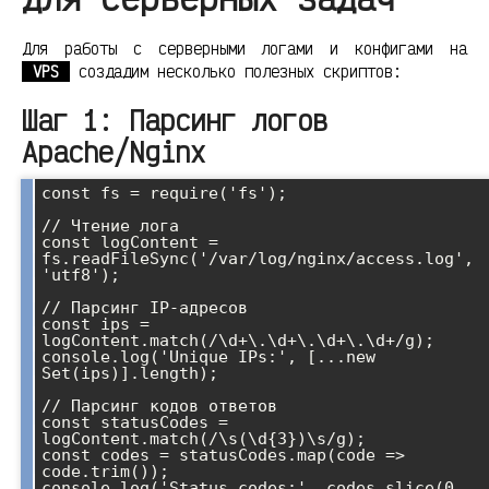
Для работы с серверными логами и конфигами на
VPS
создадим несколько полезных скриптов:
Шаг 1: Парсинг логов
Apache/Nginx
const fs = require('fs');

// Чтение лога

const logContent = 
fs.readFileSync('/var/log/nginx/access.log', 
'utf8');

// Парсинг IP-адресов

const ips = 
logContent.match(/\d+\.\d+\.\d+\.\d+/g);

console.log('Unique IPs:', [...new 
Set(ips)].length);

// Парсинг кодов ответов

const statusCodes = 
logContent.match(/\s(\d{3})\s/g);

const codes = statusCodes.map(code => 
code.trim());

console.log('Status codes:', codes.slice(0, 