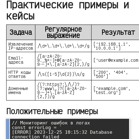
Практические примеры и
кейсы
Регулярное
Задача
Результат
выражение
Извлечение
[‘192.168.1.1’,
/\d+\.\d+\.\d+\.\d+/g
IP-адресов
‘10.0.0.1’]
/[a-zA-Z0-
Email-
9._%+-]+@[a-zA-Z0-
[‘user@example.com
адреса
9.-]+\.[a-zA-Z]{2,}/g
HTTP коды
[‘200’, ‘404’,
/\s([1-5]\d{2})\s/g
ответов
‘500’]
/(?:https?:\/\/)?
Доменные
(?:www\.)?([a-zA-Z0-
[‘example.com’,
имена
9.-]+\.[a-zA-Z]
‘test.org’]
{2,})/g
Положительные примеры
// Мониторинг ошибок в логах

const errorLog = `

[ERROR] 2023-12-25 10:15:32 Database 
connection failed
