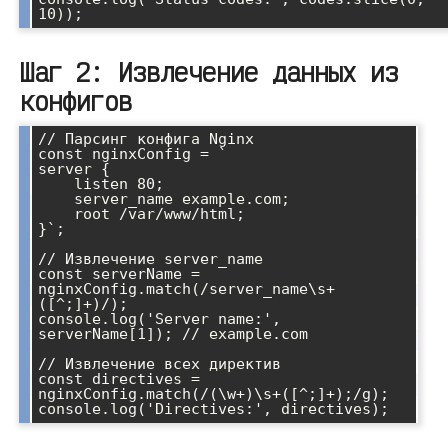
10));
Шаг 2: Извлечение данных из
конфигов
// Парсинг конфига Nginx

const nginxConfig = `

server {

    listen 80;

    server_name example.com;

    root /var/www/html;

}`;

// Извлечение server_name

const serverName = 
nginxConfig.match(/server_name\s+
([^;]+)/);

console.log('Server name:', 
serverName[1]); // example.com

// Извлечение всех директив

const directives = 
nginxConfig.match(/(\w+)\s+([^;]+);/g);

console.log('Directives:', directives);