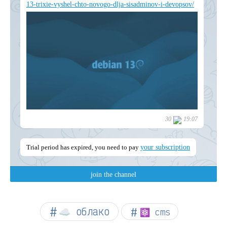
☁︎ облако
⚛ cms