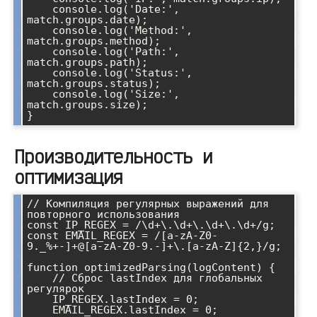
    console.log('Date:', 
match.groups.date);

    console.log('Method:', 
match.groups.method);

    console.log('Path:', 
match.groups.path);

    console.log('Status:', 
match.groups.status);

    console.log('Size:', 
match.groups.size);

}
Производительность и
оптимизация
// Компиляция регулярных выражений для 
повторного использования

const IP_REGEX = /\d+\.\d+\.\d+\.\d+/g;

const EMAIL_REGEX = /[a-zA-Z0-
9._%+-]+@[a-zA-Z0-9.-]+\.[a-zA-Z]{2,}/g;

function optimizedParsing(logContent) {

    // Сброс lastIndex для глобальных 
регулярок

    IP_REGEX.lastIndex = 0;

    EMAIL_REGEX.lastIndex = 0;
