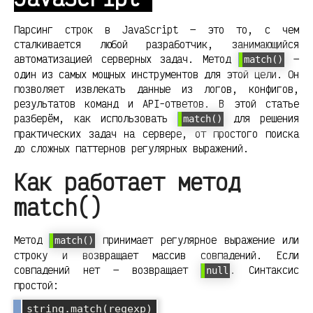
Парсинг строк в JavaScript — это то, с чем
сталкивается любой разработчик, занимающийся
автоматизацией серверных задач. Метод
—
match()
один из самых мощных инструментов для этой цели. Он
позволяет извлекать данные из логов, конфигов,
результатов команд и API-ответов. В этой статье
разберём, как использовать
для решения
match()
практических задач на сервере, от простого поиска
до сложных паттернов регулярных выражений.
Как работает метод
match()
Метод
принимает регулярное выражение или
match()
строку и возвращает массив совпадений. Если
совпадений нет — возвращает
. Синтаксис
null
простой:
string.match(regexp)