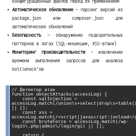
конфигурационных файлов перед их применением
Автоматическое обновление
— парсинг версий из
package.json или composer.json для
автоматических обновлений
Безопасность
— обнаружение подозрительных
паттернов в логах (SQL-инъекции, XSS-атаки)
Мониторинг производительности
— извлечение
времени выполнения запросов для анализа
bottleneck’ов
// Детектор атак

function detectAttacks(accessLog) {

    const sqlInjection = 
accessLog.match(/union\s+select|drop\s+table|i
|| [];

    const xss = 
accessLog.match(/<script|javascript:|onload=/g
    const bruteForce = accessLog.match(/wp-
login\.php|admin\/login/gi) || [];

    return {
