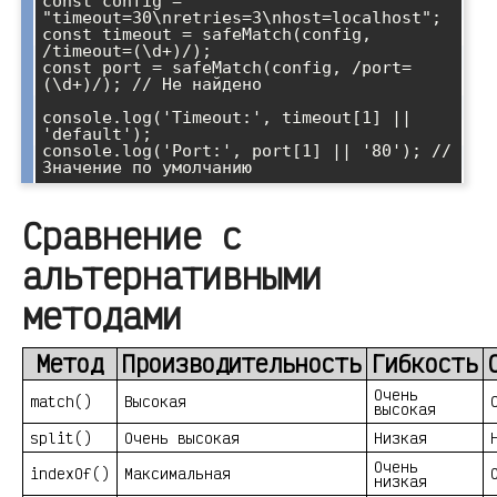
const config = 
"timeout=30\nretries=3\nhost=localhost";

const timeout = safeMatch(config, 
/timeout=(\d+)/);

const port = safeMatch(config, /port=
(\d+)/); // Не найдено

console.log('Timeout:', timeout[1] || 
'default');

console.log('Port:', port[1] || '80'); // 
Значение по умолчанию
Сравнение с
альтернативными
методами
Метод
Производительность
Гибкость
Очень
match()
Высокая
высокая
split()
Очень высокая
Низкая
Очень
indexOf()
Максимальная
низкая