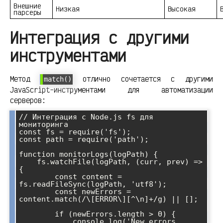
Внешние
Низкая
Высокая
парсеры
Интеграция с другими
инструментами
Метод
отлично сочетается с другими
match()
JavaScript-инструментами для автоматизации
серверов:
// Интеграция с Node.js fs для 
мониторинга

const fs = require('fs');

const path = require('path');

function monitorLogs(logPath) {

    fs.watchFile(logPath, (curr, prev) => 
{

        const content = 
fs.readFileSync(logPath, 'utf8');

        const newErrors = 
content.match(/\[ERROR\][^\n]+/g) || [];

        if (newErrors.length > 0) {

            console.log('New errors 