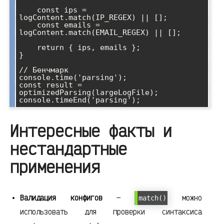
    const ips = 
logContent.match(IP_REGEX) || [];

    const emails = 
logContent.match(EMAIL_REGEX) || [];

    return { ips, emails };

}

// Бенчмарк

console.time('parsing');

const result = 
optimizedParsing(largeLogFile);

console.timeEnd('parsing');
Интересные факты и
нестандартные
применения
Валидация конфигов
—
можно
match()
использовать для проверки синтаксиса