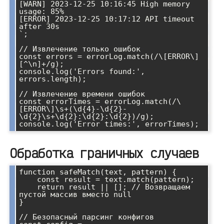
[WARN] 2023-12-25 10:16:45 High memory 
usage: 85%

[ERROR] 2023-12-25 10:17:12 API timeout 
after 30s

`;

// Извлечение только ошибок

const errors = errorLog.match(/\[ERROR\]
[^\n]+/g);

console.log('Errors found:', 
errors.length);

// Извлечение времени ошибок

const errorTimes = errorLog.match(/\
[ERROR\]\s+(\d{4}-\d{2}-
\d{2}\s+\d{2}:\d{2}:\d{2})/g);

console.log('Error times:', errorTimes);
Обработка граничных случаев
function safeMatch(text, pattern) {

    const result = text.match(pattern);

    return result || []; // Возвращаем 
пустой массив вместо null

}

// Безопасный парсинг конфигов
