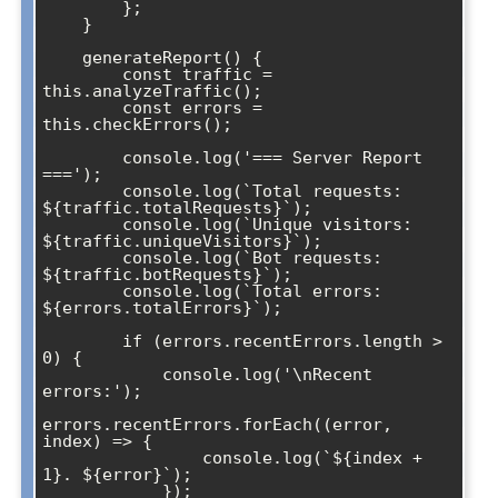
        };

    }

    generateReport() {

        const traffic = 
this.analyzeTraffic();

        const errors = 
this.checkErrors();

        console.log('=== Server Report 
===');

        console.log(`Total requests: 
${traffic.totalRequests}`);

        console.log(`Unique visitors: 
${traffic.uniqueVisitors}`);

        console.log(`Bot requests: 
${traffic.botRequests}`);

        console.log(`Total errors: 
${errors.totalErrors}`);

        if (errors.recentErrors.length > 
0) {

            console.log('\nRecent 
errors:');

errors.recentErrors.forEach((error, 
index) => {

                console.log(`${index + 
1}. ${error}`);

            });
