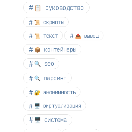
📋 руководство
📜 скрипты
📜 текст
📤 вывод
📦 контейнеры
🔍 seo
🔍 парсинг
🔐 анонимность
🖥️ виртуализация
🖥️ система