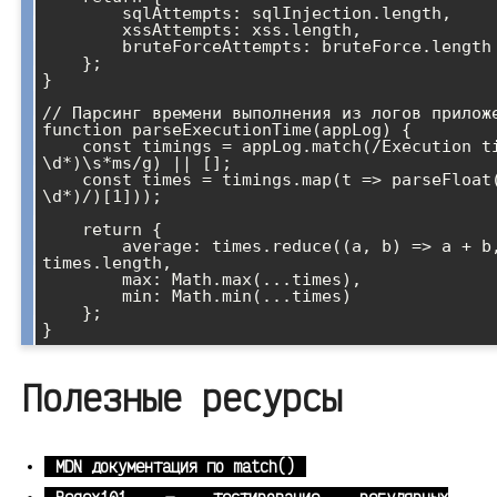
        sqlAttempts: sqlInjection.length,

        xssAttempts: xss.length,

        bruteForceAttempts: bruteForce.length

    };

}

// Парсинг времени выполнения из логов приложе
function parseExecutionTime(appLog) {

    const timings = appLog.match(/Execution time:\s+(\d+\.?
\d*)\s*ms/g) || [];

    const times = timings.map(t => parseFloat(t.match(/(\d+\.?
\d*)/)[1]));

    return {

        average: times.reduce((a, b) => a + b, 0) / 
times.length,

        max: Math.max(...times),

        min: Math.min(...times)

    };

}
Полезные ресурсы
MDN документация по match()