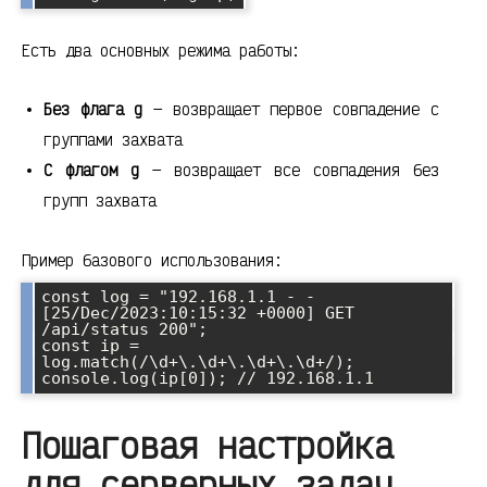
Есть два основных режима работы:
Без флага g
— возвращает первое совпадение с
группами захвата
С флагом g
— возвращает все совпадения без
групп захвата
Пример базового использования:
const log = "192.168.1.1 - - 
[25/Dec/2023:10:15:32 +0000] GET 
/api/status 200";

const ip = 
log.match(/\d+\.\d+\.\d+\.\d+/);

console.log(ip[0]); // 192.168.1.1
Пошаговая настройка
для серверных задач