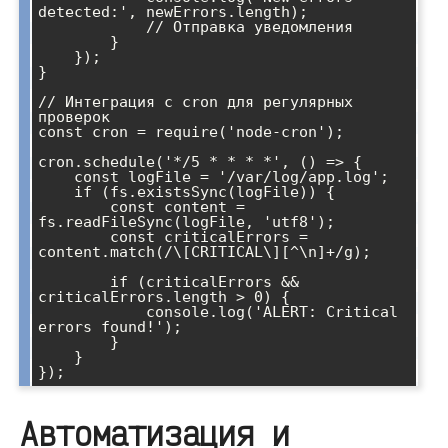
detected:', newErrors.length);

            // Отправка уведомления

        }

    });

}

// Интеграция с cron для регулярных 
проверок

const cron = require('node-cron');

cron.schedule('*/5 * * * *', () => {

    const logFile = '/var/log/app.log';

    if (fs.existsSync(logFile)) {

        const content = 
fs.readFileSync(logFile, 'utf8');

        const criticalErrors = 
content.match(/\[CRITICAL\][^\n]+/g);

        if (criticalErrors && 
criticalErrors.length > 0) {

            console.log('ALERT: Critical 
errors found!');

        }

    }

});
Автоматизация и